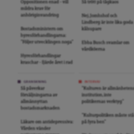
Oppositionen enad – vill
Så trött på tågkaos
mildra krav för
anhöriginvandring
Nej, Jomhshof och
Lindberg är inte lika goda
Bostadsministern om
kålsupare
hyresförhandlingarna:
”Följer utvecklingen noga”
Ebba Busch svamlar om
vårdköerna
Hyresförhandlingar
kraschar – fjärde året i rad
GRANSKNING
INTERVJU
Så påverkar
”Kulturen är allmänheten
försäljningarna av
institution, inte
allmännyttan
politikernas verktyg”
bostadsmarknaden
”Kulturpolitiken måste stå
Läkare om antidepressiva:
på fyra ben”
Vården vänder