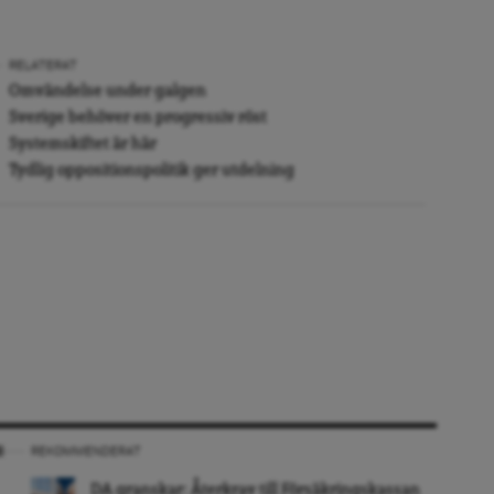
RELATERAT
Omvändelse under galgen
Sverige behöver en progressiv röst
Systemskiftet är här
Tydlig oppositionspolitik ger utdelning
REKOMMENDERAT
DA granskar: Återkrav till Försäkringskassan