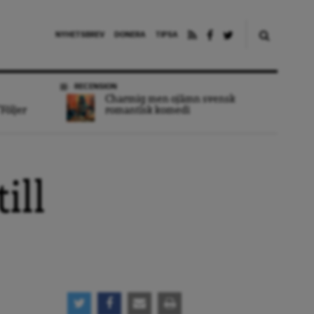
NYHETSBREV
DONERA
TIPSA
RECENSION
Charmig men ojämn svensk
Följer
romantisk komedi
ill