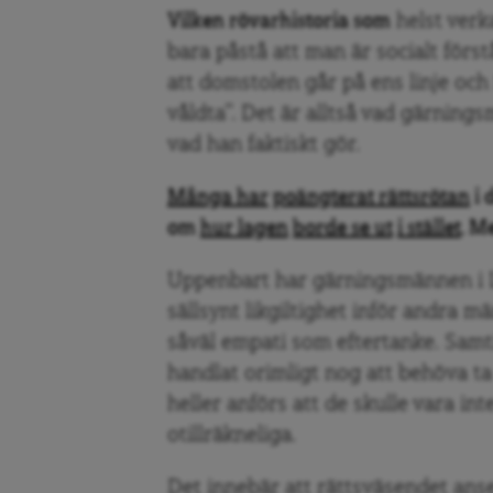
Vilken rövarhistoria som
helst verk
bara påstå att man är socialt för
att domstolen går på ens linje och 
våldta”. Det är alltså vad gärnin
vad han faktiskt gör.
Många har
poängterat rättsrötan
i 
om
hur lagen
borde se ut
i stället
. M
Uppenbart har gärningsmännen i 
sällsynt likgiltighet inför andra m
såväl empati som eftertanke. Samt
handlat orimligt nog att behöva ta 
heller anförs att de skulle vara int
otillräkneliga.
Det innebär att rättsväsendet anser