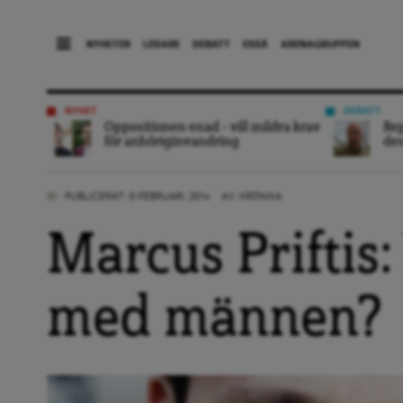
NYHETER
LEDARE
DEBATT
ESSÄ
ARENAGRUPPEN
NYHET
DEBATT
Oppositionen enad – vill mildra krav
Rep
för anhöriginvandring
des
PUBLICERAT: 5 FEBRUARI, 2014
AV:
KRÖNIKA
Marcus Priftis: 
med männen?