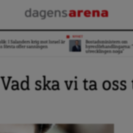
NYHET
lik: I Salanders krig mot Israel är
Bostadsministern om
s första offer sanningen
hyresförhandlingarna: ”
utvecklingen noga”
Vad ska vi ta oss t