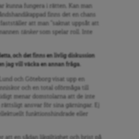
ar kunna fungera i rätten. Kan man
ståndshandikappad finns det en chans
fastställer att man ”saknat uppsåt att
gsmannen
tänker
som spelar roll. Inte
detta, och det finns en livlig diskussion
en jag vill väcka en annan fråga.
Lund och Göteborg visat upp en
änniskor och en total oförmåga till
idigt menar domstolarna att de inte
rättsligt ansvar för sina gärningar. Ej
ellektuellt funktionshindrade eller
 att en sådan likgiltighet och brist på