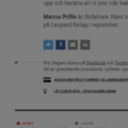
upp och berätta att vi inte står b
Marcus Priftis
är författare. Hans 
på Leopard förlag i september.
Följ Dagens Arena på
Facebook
och
Twitter
del av granskande journalistik, nyheter, op
KLICKA HÄR FÖR ATT DONERA TILL ARENAGRUP
LÅT FLER FÅ VETA – TIPSA DAGENS ARENA
NYHET
LEDARE