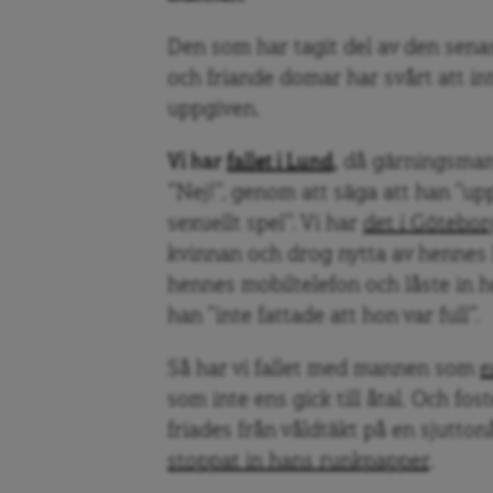
Den som har tagit del av den sena
och friande domar har svårt att in
uppgiven.
Vi har
fallet i Lund
,
då gärningsmanne
”Nej!”, genom att säga att han ”up
sexuellt spel”. Vi har
det i Götebor
kvinnan och drog nytta av hennes h
hennes mobiltelefon och låste in h
han ”inte fattade att hon var full”.
Så har vi fallet med mannen som
e
som inte ens gick till åtal. Och 
friades från våldtäkt på en sjutton
stoppat in hans runkpapper
.