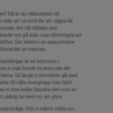
ken? Då är du välkommen till
 män att ta strid för att slippa bli
tsmän. Att slå tillbaka mot
nkande syn på män som oförmögna att
 drifter. Det behövs en mansrörelse
klarandet av männen.
 handlingar är en hörnsten i
som vi män borde ha även när det
t bästa. Så länge vi fortsätter gå med
abla till vilka övergrepp som helst
an vi inte heller klandra den som av
t aldrig ha med oss att göra.
 mansfråga. Och vi måste ställa oss