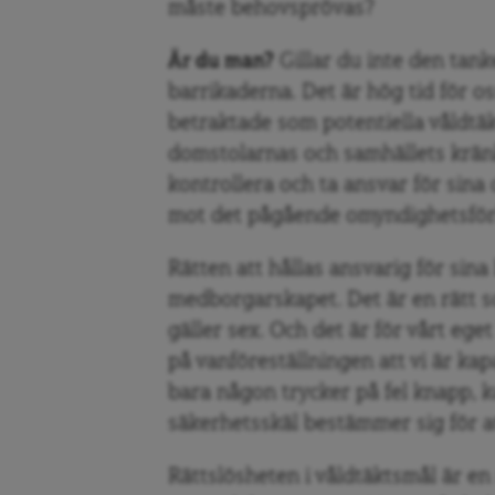
måste behovsprövas?
Är du man?
Gillar du inte den tan
barrikaderna. Det är hög tid för oss
betraktade som potentiella våldtäk
domstolarnas och samhällets krä
kontrollera och ta ansvar för sina
mot det pågående omyndighetsför
Rätten att hållas ansvarig för sina
medborgarskapet. Det är en rätt 
gäller sex. Och det är för vårt ege
på vanföreställningen att vi är kap
bara någon trycker på fel knapp, k
säkerhetsskäl bestämmer sig för at
Rättslösheten i våldtäktsmål är en