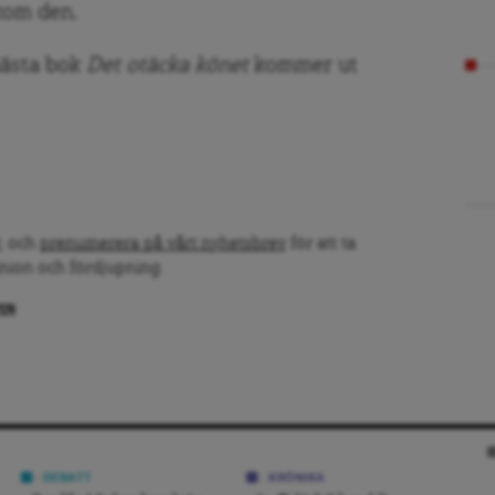
akom den.
nästa bok
Det otäcka könet
kommer ut
, och
prenumerera på vårt nyhetsbrev
för att ta
inion och fördjupning.
PEN
DEBATT
KRÖNIKA