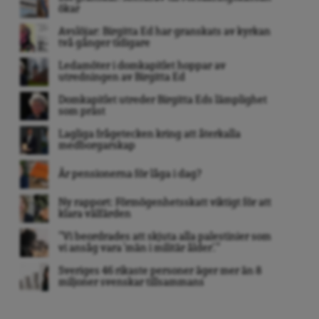
ökar
Avslöjar: Birgitta Ed har granskats av kyrkan
två gånger tidigare
Ledamöter i domkapitlet hoppar av
utredningen av Birgitta Ed
Domkapitlet utreder Birgitta Eds lämplighet
som präst
Lagliga frågetecken kring att återkalla
medborgarskap
Är pensionerna för låga i dag?
Ny rapport: Förmögenhetsskatt viktigt för att
klara välfärden
”Vi beordrades att skjuta alla palestinier som
vi ansåg vara ’män i militär ålder’. ”
Sveriges 46 rikaste personer äger mer än 8
miljoner svenskar tillsammans