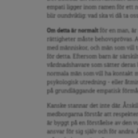
empati ligger inom ramen för ett 
blir oundviklig: vad ska vi då ta o
Om detta är normalt
för en man, är 
rättigheter måste behovsprövas. A
med människor, och män som vill t
för detta. Eftersom barn är särski
vårdnadshavare som sätter deras 
normala män som vill ha kontakt 
psykologisk utredning – eller åtmi
på grundläggande empatisk förmå
Kanske stannar det inte där. Åtskil
medborgarna förstår att respekte
är byggt på en förståelse av den 
ansvar för sig själv och för andra