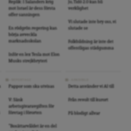
Replik: I Salanders krig
Jo, Tidö 2.0 kan bli
mot Israel är dess första
verklighet
offer sanningen
Vi slutade inte bry oss, vi
En rödgrön regering kan
slutade se
börja avveckla
marknadsskolan
Folkbildning är inte det
offentligas städgumma
Inför en lex Tesla mot Elon
Musks strejkbryteri
REPORTAGE
ARKIVBILD
s
Pappor som ska utvisas
Detta använder vi AI till
V: Sänk
Från revolt till kurort
arbetsgivaravgiften för
företag i förorten
På blodigt allvar
”Bosättarvåldet är en del