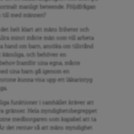
normalt manligt beteende. Följdfrågan
ss till med männen?
det helt klart att mäns friheter och
llra minst måste män som vill arbeta
a hand om barn, ansöka om tillstånd
lt känsliga, och behöver en
behov framför sina egna, måste
med sina barn gå igenom en
nstone kunna visa upp ett läkarintyg
ga.
liga funktioner i samhället kräver att
ra gränser. Hela myndighetsbegreppet
vuxne medborgaren som kapabel att ta
. Är det rentav så att mäns myndighet