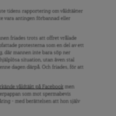
ste tidens rapportering om våldtäkter
te vara antingen förbannad eller
n friades trots att offret vrålade
pfattade protesterna som en del av ett
g
, där mannen inte bara söp ner
jälplösa situation, utan även stal
enne dagen därpå. Och friades, för att
rkände våldtäkt på Facebook
men
fosterpappan som mot spermabevis
åring – med berättelsen att hon själv