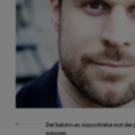
Det behövs en mansrörelse mot det
männen.