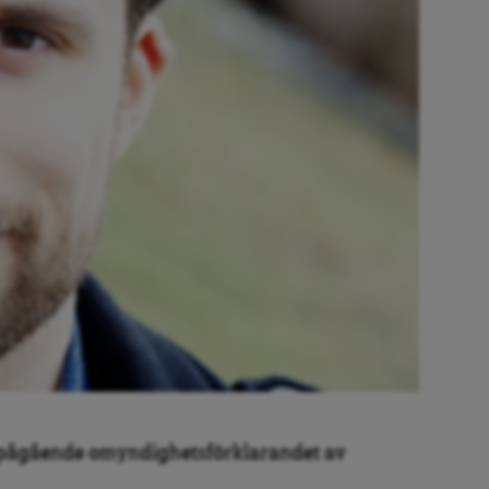
 pågående omyndighetsförklarandet av