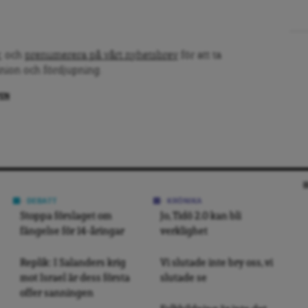
, och
prenumerera på vårt nyhetsbrev
för att ta
inion och fördjupning.
PEN
DEBATT
KRÖNIKA
Stoppa förslaget om
Jo, Tidö 2.0 kan bli
fängelse för 14-åringar
verklighet
Replik: I Salanders krig
Vi slutade inte bry oss, vi
mot Israel är dess första
slutade se
offer sanningen