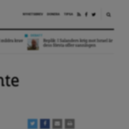
NYHETSBREV
DONERA
TIPSA
DEBATT
 mildra krav
Replik: I Salanders krig mot Israel är
dess första offer sanningen
nte