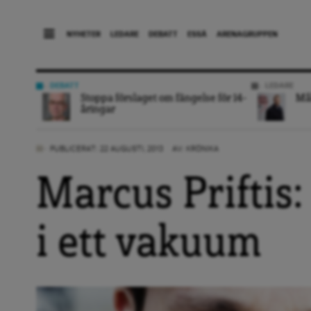
NYHETER
LEDARE
DEBATT
ESSÄ
ARENAGRUPPEN
DEBATT
LEDARE
Stoppa förslaget om fängelse för 14-
Mål
åringar
PUBLICERAT: 22 AUGUSTI, 2013
AV:
KRÖNIKA
Marcus Priftis:
i ett vakuum