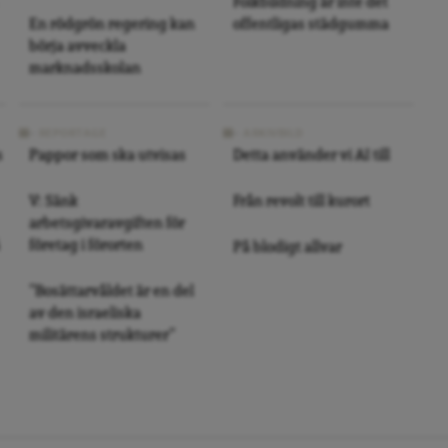
Folkbildning är inte det
En rödgrön regering kan
offentligas städgumma
börja avveckla
marknadsskolan
REPORTAGE
ARKIVBILD
s
Pappor som ska utvisas
Detta använder vi AI till
V: Sänk
Från revolt till kurort
arbetsgivaravgiften för
företag i förorten
På blodigt allvar
”Bosättarvåldet är en del
av den israeliska
militärens strukturer”