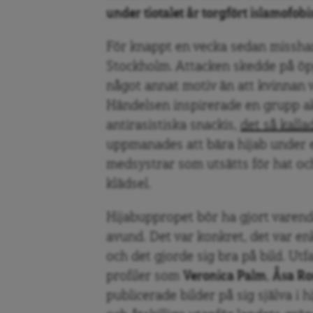
under tiotalet år torgfört islamofobi
För knappt en vecka sedan misshan
Stockholm. Attacken skedde på öpp
något annat motiv än att kvinnan v
Händelsen inspirerade en grupp akt
antirasistiska snackis,
det så kall
uppmanades att bära hijab under en
medsystrar som utsätts för hat och
klädsel.
Hijabuppropet bör ha gjort varen
avund. Det var konkret, det var enk
och det gjorde sig bra på bild. Utfa
profiler som
Veronica Palm
,
Åsa R
publicerade bilder på sig själva i h