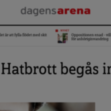
NYHET
et är att fylla flödet med skit
Oppositionen enad – vill
för anhöriginvandring
 Hatbrott begås i