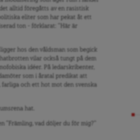
ka mobilisering som äger rum i länder
t alltid föregåtts av en rasistisk
litiska eliter som har pekat åt ett
liserad ton – förklarat: ”Här är
 ligger hos den våldsman som begick
hatbrotten vilar också tungt på dem
mofobiska idéer. På ledarskribenter,
damöter som i åratal predikat att
 farliga och ett hot mot den svenska
rumsrena hat.
ken ”Främling, vad döljer du för mig?”