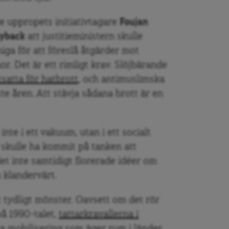
e uppropets initiativtagare
Foujan
Ryback
att justitieministern skulle
ga för att föreslå åtgärder mot
r. Det är ett rimligt krav. Slöjbärande
satta för hatbrott
, och antimuslimska
e åren. Att stävja sådana brott är en
nte i ett vakuum, utan i ett socialt
skulle ha kommit på tanken att
et inte samtidigt florerade idéer om
h klandervärt.
 tydligt mönster. Oavsett om det rör
å 1990-talet,
tattarkravallerna i