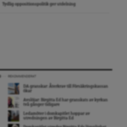
Tydlig oppositionspolitik ger utdelning
REKOMMENDERAT
DA granskar: Återkrav till Försäkringskassan
ökar
Avslöjar: Birgitta Ed har granskats av kyrkan
två gånger tidigare
Ledamöter i domkapitlet hoppar av
utredningen av Birgitta Ed