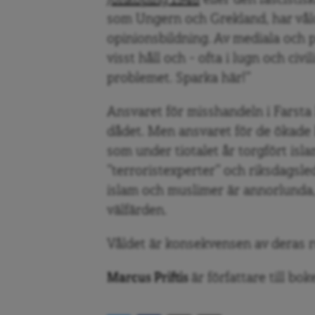
Jönköping 1948
eller den fascistis
som Ungern och Grekland, har vålde
opinionsbildning. Av mediala och po
visst håll och – ofta i lugn och civi
problemet. Sparka här!”
Ansvaret för misshandeln i Farsta
dådet. Men ansvaret för de ökade 
som under tiotalet år torgfört isla
”terroristexperter” och riksdagsle
islam och muslimer är annorlunda,
välfärden.
Våldet är konsekvensen av deras 
Marcus Priftis
är författare till bo