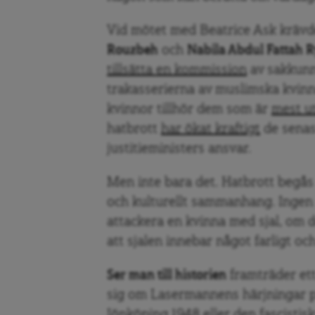
Vid mötet med Beatrice Ask krävd
Rouzbeh
och
Nabila Abdul Fattah 
tillsätta en kommission
av sakkunni
trakasserierna av muslimska kvinno
kvinnor tillhör dem som är
mest ut
hatbrott
har ökat kraftigt
de senast
justitieministers ansvar.
Men inte bara det. Hatbrott begås i
och kulturellt sammanhang. Ingen 
attackera en kvinna med sjal, om d
att sjalen innebar något farligt oc
Ser man till historien
framträder ett
sig om Lasermannens härjningar p