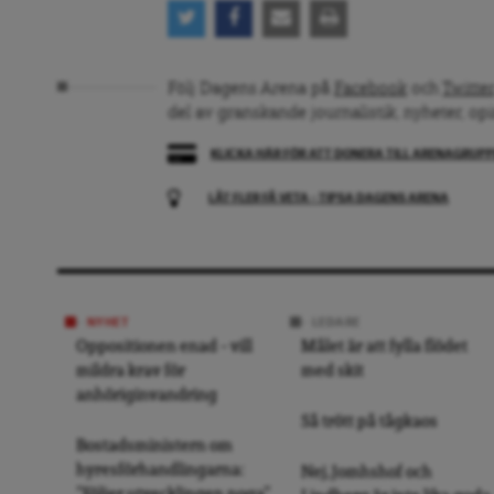
Följ Dagens Arena på
Facebook
och
Twitter
del av granskande journalistik, nyheter, op
KLICKA HÄR FÖR ATT DONERA TILL ARENAGRUP
LÅT FLER FÅ VETA – TIPSA DAGENS ARENA
NYHET
LEDARE
Oppositionen enad – vill
Målet är att fylla flödet
mildra krav för
med skit
anhöriginvandring
Så trött på tågkaos
Bostadsministern om
hyresförhandlingarna:
Nej, Jomhshof och