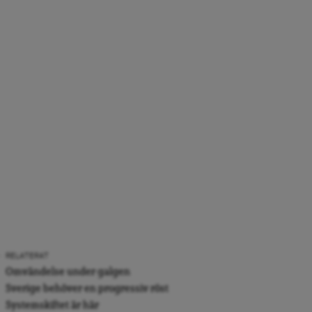
RELATERAT
Omvändelse under galgen
Sverige behöver en progressiv röst
Systemskiftet är här