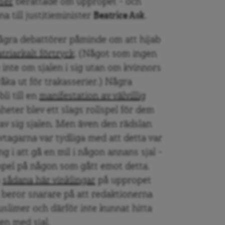
ser
berättade om uppropet – och
a till justitieminister
Beatrice Ask
.
Några debattörer påminde om att hijab
atriarkalt förtryck
. (Något som ingen
inte om sjalen i sig utan om kvinnors
 råka ut för trakasserier.) Några
li till en
manifestation av välvillig
heter blev ett slags rollspel för dem
 av sig sjalen. Men även den rädslan
vtagarna var tydliga med att detta var
ng i att gå en mil i någon annans sjal –
empel på någon som gått emot detta.
a
sådana här vinklingar
på uppropet
n beror snarare på att redaktionerna
limer och därför inte kunnat hitta
n med sjal.