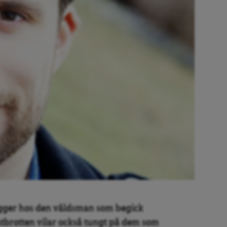
ligger hos den våldsman som begick
atbrotten vilar också tungt på dem som