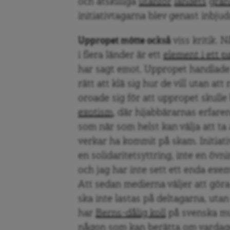
och åtskilliga
utanför
landets
grän
initiativtagarna blev genast inbjudn
Uppropet mötte också
viss kritik. 
i flera länder är ett
element i ett p
har sagt emot. Uppropet handlade 
rätt att klä sig hur de vill utan att
oroade sig för att uppropet skulle b
exotism
, där hijabbärarnas erfaren
som när som helst kan välja att ta
verkar ha kommit på skam. Initiati
en solidaritetsyttring, inte en övni
och jag har inte sett ett enda ex
Att sedan medierna väljer att gör
ska inte lastas på deltagarna, uta
har
Berns-dålig koll
på svenska mus
någon som kan berätta om vardage