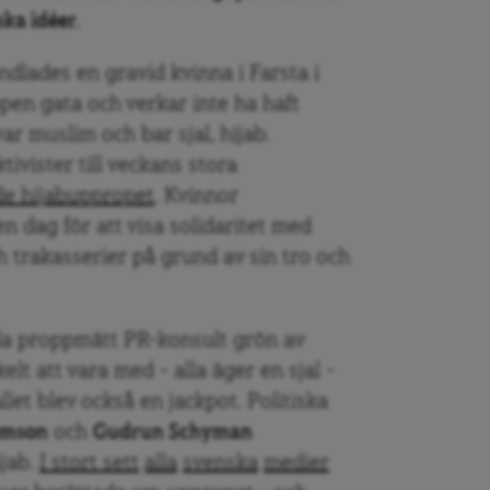
ska idéer.
dlades en gravid kvinna i Farsta i
en gata och verkar inte ha haft
ar muslim och bar sjal, hijab.
ivister till veckans stora
ade hijabuppropet
. Kvinnor
 dag för att visa solidaritet med
 trakasserier på grund av sin tro och
da proppmätt PR-konsult grön av
elt att vara med – alla äger en sjal –
llet blev också en jackpot. Politiska
omson
och
Gudrun Schyman
ijab.
I stort sett
alla
svenska
medier