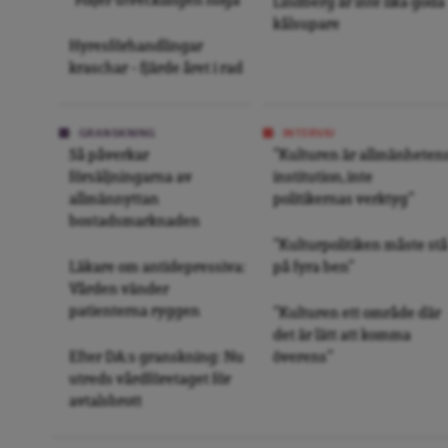
”Följer utvecklingen noga”
Lindberg är inte lika goda
kålsupare
Hyresförhandlingar
kraschar – fjärde året i rad
GRANSKNING
INTERVJU
Så påverkar
”Kulturen är allmänheten
försäljningarna av
institution, inte
allmännyttan
politikernas verktyg”
bostadsmarknaden
”Kulturpolitiken måste stå
Läkare om antidepressiva:
på fyra ben”
Vården vänder
patienterna ryggen
”Kulturen ett område där
det är lätt att komma
Efter DA:s granskning: Nu
överens”
utreds vårdföretaget för
avtalsbrott