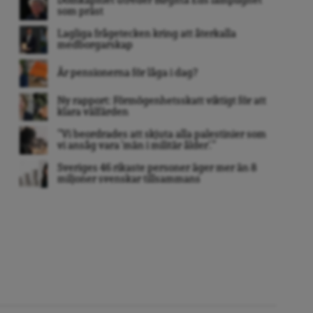
Domkapitlet utreder Birgitta Eds lämplighet
som präst
Lagliga frågetecken kring att återkalla
medborgarskap
Är pensionerna för låga i dag?
Ny rapport: Förmögenhetsskatt viktigt för att
klara välfärden
”Vi beordrades att skjuta alla palestinier som
vi ansåg vara ’män i militär ålder’. ”
Sveriges 46 rikaste personer äger mer än 8
miljoner svenskar tillsammans