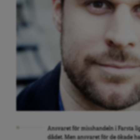
Ansvaret för misshandeln i Farsta 
dådet. Men ansvaret för de ökade h