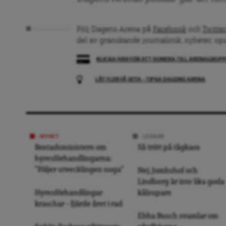
Följ Dagens Arena på
Facebook
och
Twitter
del av granskande journalistik, nyheter, op
KLICKA HÄR FÖR ATT DONERA TILL ARENAGRUP
LÅT FLER FÅ VETA – TIPSA DAGENS ARENA
NYHET
LEDARE
Bostadsministern om
Så trött på tågkaos
hyresförhandlingarna:
”Följer utvecklingen noga”
Nej, Jomhshof och
Lindberg är inte lika goda
Hyresförhandlingar
kålsupare
kraschar – fjärde året i rad
Ebba Busch svamlar om