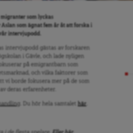
 migranter som lyckas
Aslan som ägnat fem år åt att forska i
vår intervjupodd.
s intervjupodd gästas av forskaren
gskolan i Gävle, och lade nyligen
fokuserar på emigrantbarn som
etsmarknad, och vilka faktorer som
tt vi borde fokusera mer på de som
av deras erfarenheter.
handling
. Du hör hela samtalet
här
.
 i de flesta spelare.
Eller här.