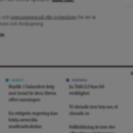
, och
prenumerera på vårt nyhetsbrev
för att ta
inion och fördjupning.
PEN
DEBATT
KRÖNIKA
Replik: I Salanders krig
Jo, Tidö 2.0 kan bli
mot Israel är dess första
verklighet
offer sanningen
Vi slutade inte bry oss, vi
En rödgrön regering kan
slutade se
börja avveckla
marknadsskolan
Folkbildning är inte det