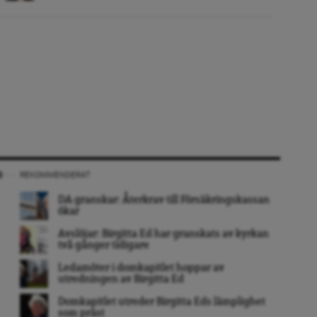
REKOMMENDERAT
DA granskar: Återkrav till Försäkringskassan
ökar
Avslöjar: Birgitta Ed har granskats av kyrkan
två gånger tidigare
Ledamöter i domkapitlet hoppar av
utredningen av Birgitta Ed
Domkapitlet utreder Birgitta Eds lämplighet
som präst