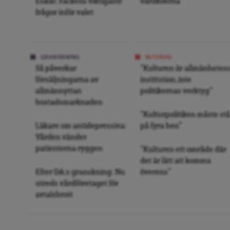
Enkät: Fackens viktigaste
vårdköerna
frågor inför valet
GRANSKNING
INTERVJU
Så påverkar
”Kulturen är allmänheten
försäljningarna av
institution, inte
allmännyttan
politikernas verktyg”
bostadsmarknaden
”Kulturpolitiken måste stå
Läkare om antidepressiva:
på fyra ben”
Vården vänder
patienterna ryggen
”Kulturen ett område där
det är lätt att komma
Efter DA:s granskning: Nu
överens”
utreds vårdföretaget för
avtalsbrott