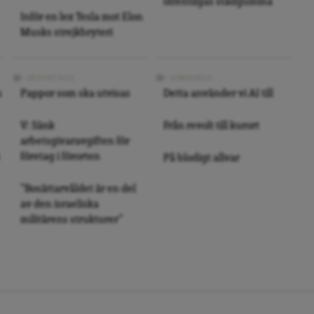
offentligas städgumma
Inför en lex Tesla mot Elon
Musks strejkbryteri
REPORTAGE
ARKIVBILD
s
Pappor som ska utvisas
Detta använder vi AI till
V: Sänk
Från revolt till kurort
arbetsgivaravgiften för
företag i förorten
På blodigt allvar
”Bosättarvåldet är en del
av den israeliska
militärens strukturer”