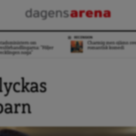
RECENSION
stadsministern om
Charmig men ojämn sv
esförhandlingarna: ”Följer
romantisk komedi
ecklingen noga”
lyckas
barn