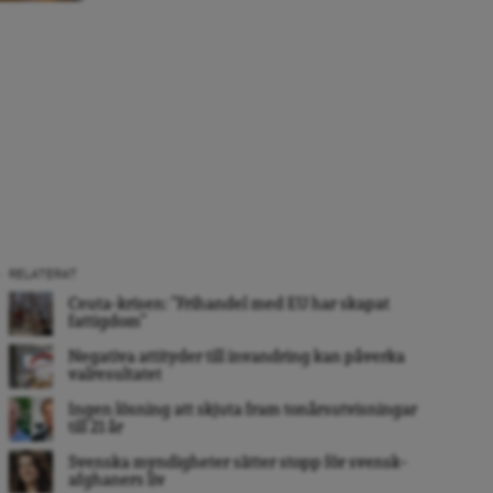
RELATERAT
Ceuta-krisen: ”Frihandel med EU har skapat
fattigdom”
Negativa attityder till invandring kan påverka
valresultatet
Ingen lösning att skjuta fram tonårsutvisningar
till 21 år
Svenska myndigheter sätter stopp för svensk-
afghaners liv