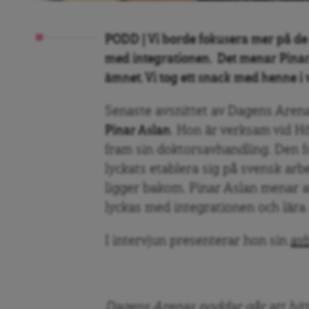
PODD | Vi borde fokusera mer på de
med integrationen. Det menar Pinar 
ämnet. Vi tog ett snack med henne i 
Senaste avsnittet av Dagens Arena
Pinar Aslan
. Hon är verksam vid Hö
fram sin doktorsavhandling. Den 
lyckats etablera sig på svensk arb
ligger bakom. Pinar Aslan menar a
lyckas med integrationen och lära 
I intervjun presenterar hon sin
av
Dagens Arenas poddar går att hitta