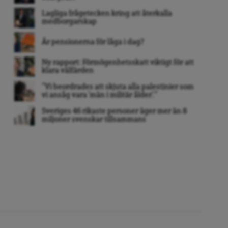
Lagliga frågetecken kring att återkalla
medborgarskap
Är pensionerna för låga i dag?
Ny rapport: Förmögenhetsskatt viktigt för att
klara välfärden
”Vi beordrades att skjuta alla palestinier som
vi ansåg vara ’män i militär ålder’. ”
Sveriges 46 rikaste personer äger mer än 8
miljoner svenskar tillsammans