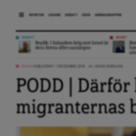
NYHETER
LEDARE
DEBATT
ESSÄ
ARENAGRUPPEN
DEBATT
NYHET
Replik: I Salanders krig mot Israel är
Bo
dess första offer sanningen
hyr
utv
BLOGG
PUBLICERAT: 1 DECEMBER, 2019
AV:
JONAS NORDLING
PODD | Därför 
migranternas 