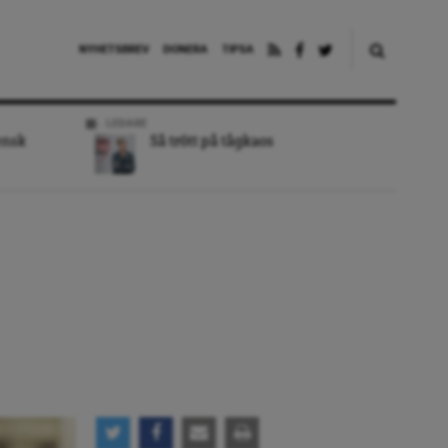
NYHETSBREV
DONERA
TIPSA
LEDARE
ensk
Så trött på tågkaos