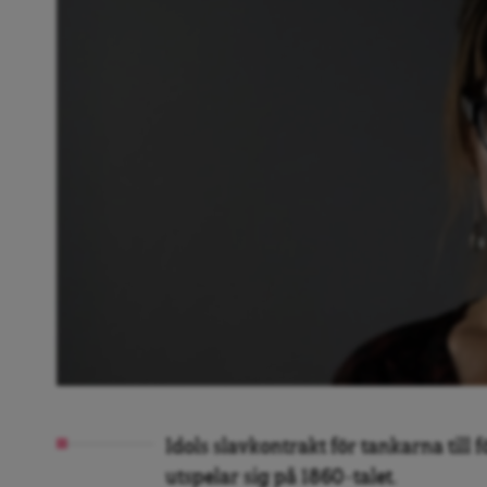
Idols slavkontrakt för tankarna till f
utspelar sig på 1860-talet.