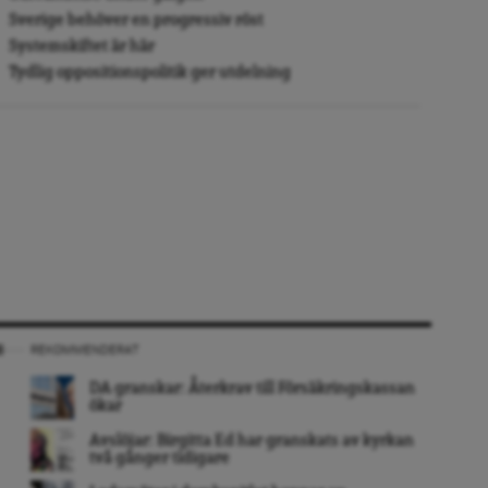
Sverige behöver en progressiv röst
Systemskiftet är här
Tydlig oppositionspolitik ger utdelning
REKOMMENDERAT
DA granskar: Återkrav till Försäkringskassan
ökar
Avslöjar: Birgitta Ed har granskats av kyrkan
två gånger tidigare