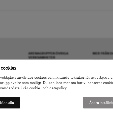
ARENAGRUPPEN ÖVRIGA
MER FRÅN D
VERKSAMHETER
OM DAGENS A
BOKFÖRLAGET ATLAS
KONTAKTA OS
 cookies
ARENA IDÉ
ANNONSERA H
ebbplats använder cookies och liknande tekniker för att erbjuda e
PREMISS FÖRLAG
DONERA
rupplevelse som möjligt. Du kan läsa mer om hur vi hanterar cooki
SKOLINFO
DENNA SIDA 
vändardata i vår cookie- och datapolicy.
ARENAAKADEMIN
TIPSA DAGEN
ARENA OPINION
PRENUMERER
känn alla
Ändra inställn
COOKIE-INST