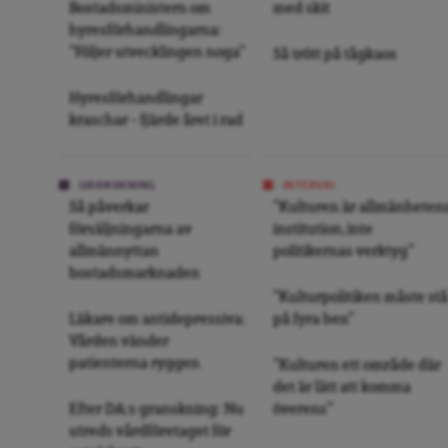
Bostadsministern om
med skit
hyresförhandlingarna:
”Följer utvecklingen noga”
Så trött på tågkaos
Hyresförhandlingar
kraschar – fjärde året i rad
GRANSKNING
INTERVJU
Så påverkar
”Kulturen är allmänheten
försäljningarna av
institution, inte
allmännyttan
politikernas verktyg”
bostadsmarknaden
”Kulturpolitiken måste stå
Läkare om antidepressiva:
på fyra ben”
Vården vänder
patienterna ryggen
”Kulturen ett område där
det är lätt att komma
Efter DA:s granskning: Nu
överens”
utreds vårdföretaget för