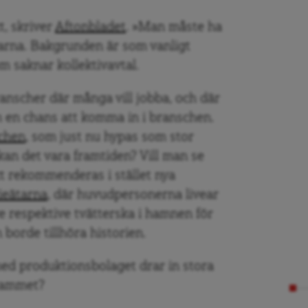
t, skriver
Aftonbladet
. »Man måste ha
arna. Bakgrunden är som vanligt
m saknar kollektivavtal.
anscher där många vill jobba, och där
 en chans att komma in i branschen.
chen
, som just nu hypas som stor
an det vara framtiden? Vill man se
t rekommenderas i stället nya
ieätarna
, där huvudpersonerna livear
e respektive tvätterska i hamnen för
borde tillhöra historien.
ed produktionsbolaget drar in stora
rammet?