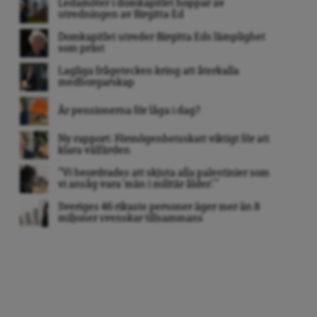
Ledamöter i domkapitlet hoppar av
utredningen av Birgitta Ed
Domkapitlet utreder Birgitta Eds lämplighet
som präst
Lagliga frågetecken kring att återkalla
medborgarskap
Är pensionerna för låga i dag?
Ny rapport: Förmögenhetsskatt viktigt för att
klara välfärden
”Vi beordrades att skjuta alla palestinier som
vi ansåg vara ’män i militär ålder’. ”
Sveriges 46 rikaste personer äger mer än 8
miljoner svenskar tillsammans