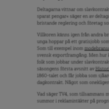
Deltagarna vittnar om slavkontrak
sparat pengar« säger en av deltag
bristande reglering och företag so
Villkoren känns igen från andra br
unga hoppar på ett gratisjobb som
Som till exempel inom
modebrans
svensk exportframgång. Men hur k
folk som jobbar under slavkontrak
säsongens första avsnitt av
Histor
1860-talet och får jobba som sjåar
dagkontrakt. Något som onekligen 
Vad säger TV4, som tillsammans m
summor i reklamintäkter på prog