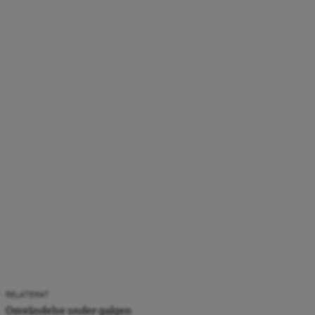
RELATERAT
Omvändelse under galgen