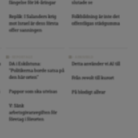
fängelse för 14-åringar
slutade se
Replik: I Salanders krig
Folkbildning är inte det
mot Israel är dess första
offentligas städgumma
offer sanningen
REPORTAGE
ARKIVBILD
s
DA i Eskilstuna:
Detta använder vi AI till
“Politikerna borde satsa på
den här orten”
Från revolt till kurort
Pappor som ska utvisas
På blodigt allvar
V: Sänk
arbetsgivaravgiften för
företag i förorten