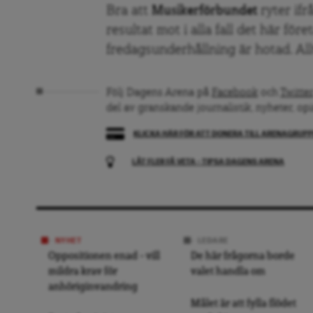
Bra att
Musikerförbundet
ryter ifr
resultat mot i alla fall det här föret
fredagsunderhållning är hotad. Allt
Följ Dagens Arena på
Facebook
och
Twitter
del av granskande journalistik, nyheter, op
KLICKA HÄR FÖR ATT DONERA TILL ARENAGRUP
LÅT FLER FÅ VETA – TIPSA DAGENS ARENA
NYHET
LEDARE
Oppositionen enad – vill
De här frågorna borde
mildra krav för
valet handla om
anhöriginvandring
Målet är att fylla flödet