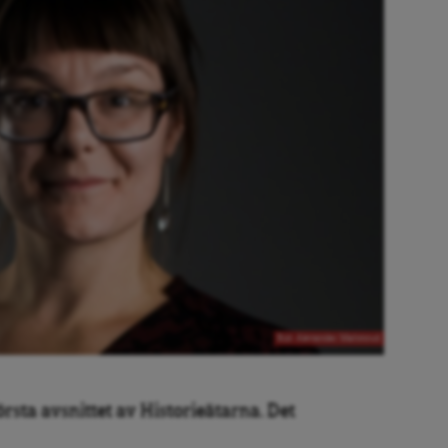
Bild: Alexander Mahmoud
örsta avsnittet av Historieätarna. Det