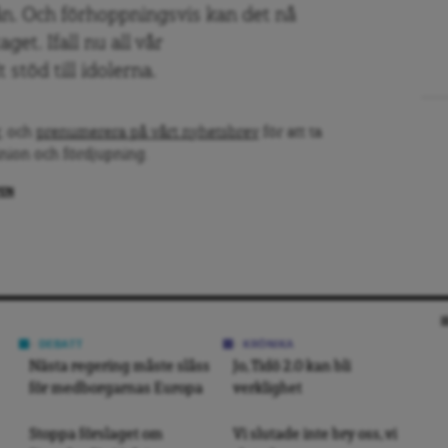
ån. Och förhoppningsvis kan det nå
aget. Ifall nu all vår
 stöd till idolerna.
, och
prenumerera på vårt nyhetsbrev
för att ta
inion och fördjupning.
PEN
DEBATT
KRÖNIKA
Nästa regering måste slåss
Jo, Tidö 2.0 kan bli
för medborgarnas Europa
verklighet
Stoppa förslaget om
Vi slutade inte bry oss, vi