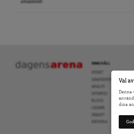
avtalsbrott
INNEHÅLL
NYHET
GRANSKNING
Val av
ANALYS
Denna w
INTERVJU
använda
BLOGG
dina an
LEDARE
DEBATT
God
KRÖNIKA