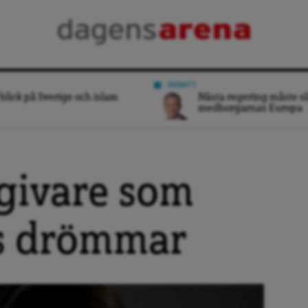
DEBATT
blick på Sverige och islam
Nästa regering måste sl
medborgarnas Europa
givare som
as drömmar