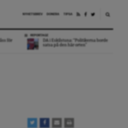
NYHETSBREV
DONERA
TIPSA
REPORTAGE
åss för
DA i Eskilstuna: “Politikerna borde
satsa på den här orten”