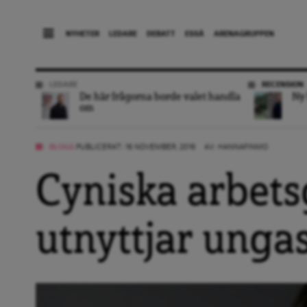
NYHETER
LEDARE
DEBATT
ESSÄ
ARENAGRUPPEN
LEDARE
RECENSION
De här frågorna borde valet handla
Ny 
om
BLOGG
PUBLICERAT: 16 NOVEMBER, 2016
AV:
HANNAFINMO
Cyniska arbets
utnyttjar ung