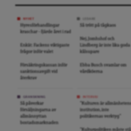
NYHET
LEDARE
Hyresförhandlingar
Så trött på tågkaos
kraschar – fjärde året i rad
Nej, Jomhshof och
Enkät: Fackens viktigaste
Lindberg är inte lika goda
frågor inför valet
kålsupare
Försäkringskassan inför
Ebba Busch svamlar om
sanktionsavgift vid
vårdköerna
återkrav
GRANSKNING
INTERVJU
Så påverkar
”Kulturen är allmänheten
försäljningarna av
institution, inte
allmännyttan
politikernas verktyg”
bostadsmarknaden
”Kulturpolitiken måste stå