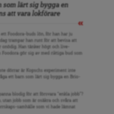
n som lärt sig bygga en
ns att vara lokförare
å
ett Foodora-buds l
ö
n, f
ör han har ju
sdag trampar han runt för att bevisa att
r on
ödig. Han tä
nker h
ögt och live-
m Foodora g
ör sig av med riktiga bud som
ste dö
rrar
ä
r Kopsch
s experiment inte
å
ga ett barn som lärt sig bygga en Brio-
panna blodig för att försvara
“
enkla jobb”?
, utan jobb som ä
r os
äkra och sv
å
ra att
herrskaps-samhälle som vi hade lämnat