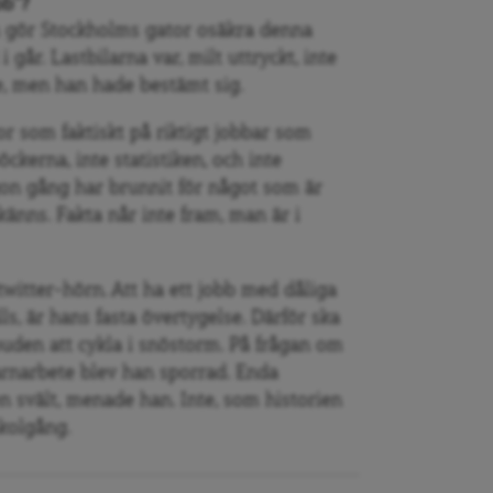
obb”?
 gör Stockholms gator osäkra denna
år. Lastbilarna var, milt uttryckt, inte
de, men han hade bestämt sig.
r som faktiskt på riktigt jobbar som
ckerna, inte statistiken, och inte
on g
å
ng har brunnit för n
å
got som är
känns. Fakta n
å
r inte fram, man är i
t twitter-hörn. Att ha ett jobb med d
å
liga
lls, är hans fasta övertygelse. Därför ska
buden att cykla i snöstorm. På fr
å
gan om
rnarbete blev han sporrad. Enda
en svält, menade han. Inte, som historien
kolgå
ng.