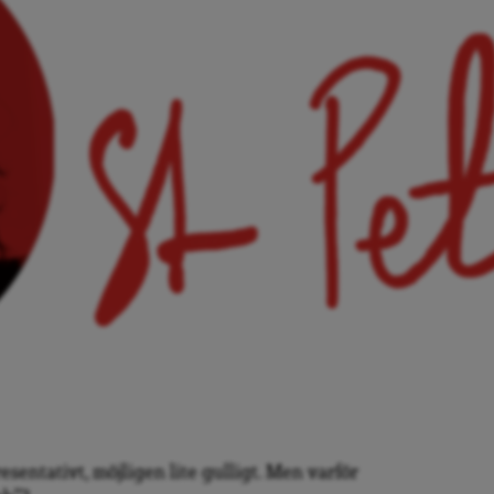
sentativt, möjligen lite gulligt. Men varför