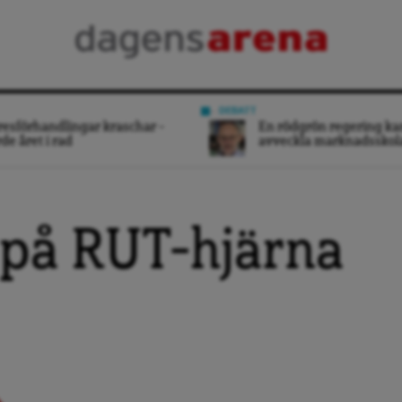
DEBATT
esförhandlingar kraschar –
En rödgrön regering ka
rde året i rad
avveckla marknadsskol
 på RUT-hjärna