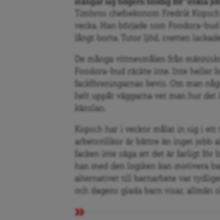
stångar sig högern blodig för “enkla j
Timbros chefsekonom Fredrik Kopsch
vecka. Han började som Foodora-bud i g
långt borta. Tutor ljöd, svetten lacka
De m
å
nga vittnesm
å
len fr
å
n människo
Foodora-bud räckte inte. Inte heller bö
fackföreningarnas bevis. Om man n
å
g
helt upp
å
t väggarna vet man hur det 
känslan.
Kopsch har i veckor m
å
lat in sig i et
arbetsvillkor är bä
ttre
än inget jobb a
facken inte säga att det är farligt för 
han med den logiken kan motivera ba
alternativet till barnarbete var tydlig
och dagens glada barn visar, allmä
n s