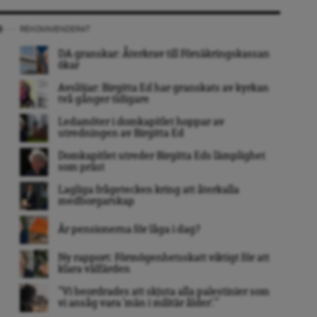
REKOMMENDERAT
DA granskar: Återkrav till Försäkringskassan
ökar
Avslöjar: Birgitta Ed har granskats av kyrkan
två gånger tidigare
Ledamöter i domkapitlet hoppar av
utredningen av Birgitta Ed
Domkapitlet utreder Birgitta Eds lämplighet
som präst
Lagliga frågetecken kring att återkalla
medborgarskap
Är pensionerna för låga i dag?
Ny rapport: Förmögenhetsskatt viktigt för att
klara välfärden
”Vi beordrades att skjuta alla palestinier som
vi ansåg vara ’män i militär ålder’. ”