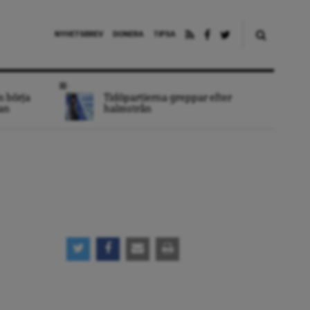
NYHETSBREV
DONERA
TIPSA
n börja
Tidöpartierna greppar efter
an
halmstrån