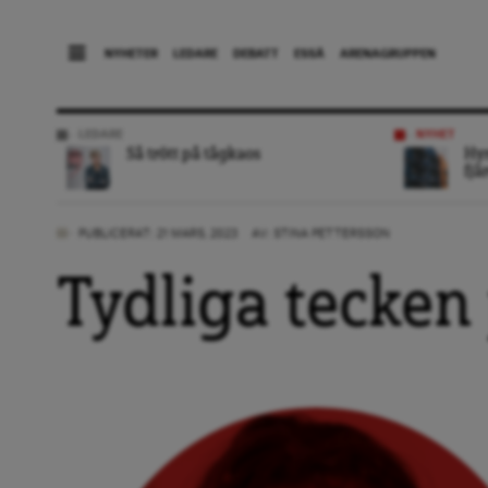
NYHETER
LEDARE
DEBATT
ESSÄ
ARENAGRUPPEN
LEDARE
NYHET
Så trött på tågkaos
Hyr
fjä
PUBLICERAT: 21 MARS, 2023
AV:
STINA PETTERSSON
Tydliga tecken