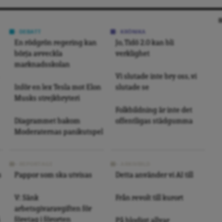
DEBATT
KRÖNIKA
En rödgrön regering kan
Jo, Tidö 2.0 kan bli
börja avveckla
verklighet
marknadsskolan
Vi slutade inte bry oss, vi
Inför en lex Tesla mot Elon
slutade se
Musks strejkbryteri
Folkbildning är inte det
Diagrammet bakom
offentligas städgumma
Moderaternas panikutspel
REPORTAGE
ARKIVBILD
s
Pappor som ska utvisas
Detta använder vi AI till
V: Sänk
Från revolt till kurort
arbetsgivaravgiften för
företag i förorten
På blodigt allvar