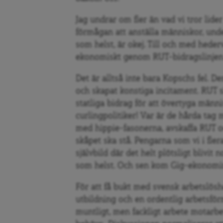
Jag undrar om fler än vad vi tror lide
förmågan att anstä
lla m
änniskor, unde
som helst, är okej. Till och med hede
ekonomiskt genom RUT-bidragslinjen
Det är alltså inte bara
Kopsch
s fel. D
och skapat konstiga incitament
. RUT 
statliga bidrag för att övertyga männis
curlingpolitiker! Var ä
r de h
å
rda tag 
med hippie-fasonerna, avskaffa RUT o
sk
å
pet ska st
å
. Pengarna som vi i fle
självbild där det helt plötsligt blivit n
som helst. Och sen kom Gig-ekonomi
För att få bukt med svensk arbetslösh
utbildning och en ordentlig arbetsför
muntligt, men fackligt arbete motarb