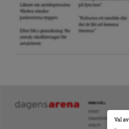
Läkare om antidepressiva:
på fyra ben”
Vården vänder
patienterna ryggen
”Kulturen ett område där
det är lätt att komma
Efter DA:s granskning: Nu
överens”
utreds vårdföretaget för
avtalsbrott
INNEHÅLL
NYHET
GRANSKNING
Val av
ANALYS