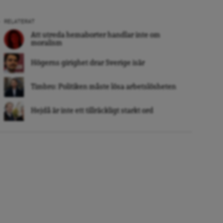
RELATERAT
Att utreda hemaborter handlar inte om
moralism
Högerns girighet drar Sverige isär
Timbro: Politiken måste lösa arbetslösheten
Hejdå är inte ett tillräckligt starkt ord