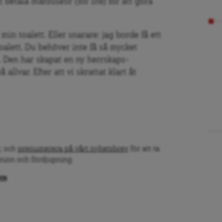
betala människor (för lite) för att göra
in toalett. Eller snarare: jag borde få ett
toalett. Du behöver inte få så mycket
. Den har skapat en ny herrskaps-
 allvar. Efter att vi skrattat klart åt
, och
prenumerera på vårt nyhetsbrev
för att ta
inion och fördjupning.
PEN