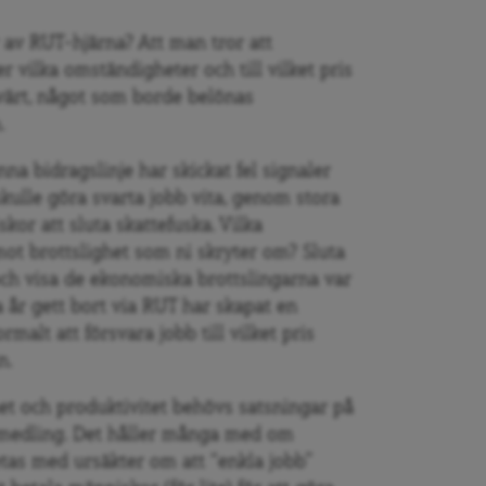
r av RUT-hjärna? Att man tror att
r vilka omständigheter och till vilket pris
rvärt, något som borde belönas
.
enna bidragslinje har skickat fel signaler
skulle g
öra svarta jobb vita, genom stora
kor att sluta skattefuska. Vilka
mot brottslighet som ni skryter om? Sluta
ch visa de ekonomiska brottslingarna var
ra
å
r gett bort via RUT
har
skapat en
ormalt att försvara jobb till vilket pris
n.
et och produktivitet behövs satsningar på
medling. Det h
åller må
nga med om
etas med ursäkter om att
“
enkla jobb”