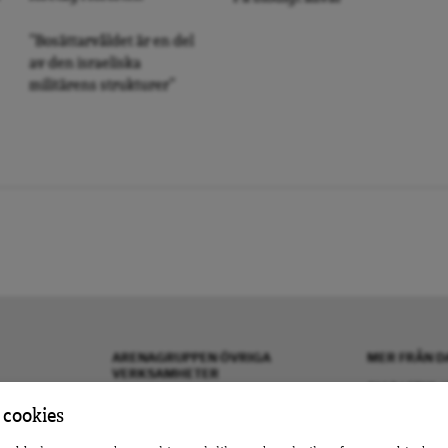
”Bosättarvåldet är en del
av den israeliska
militärens strukturer”
ARENAGRUPPEN ÖVRIGA
MER FRÅN D
VERKSAMHETER
OM DAGENS A
BOKFÖRLAGET ATLAS
KONTAKTA OS
 cookies
ARENA IDÉ
ANNONSERA H