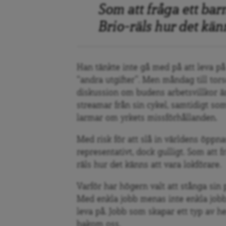
Som att fr
å
ga ett bar
Brio-räls hur det kän
Han tänkte inte gå
med p
å att leva p
“
andra utgifter”
. Men må
ndag till tor
diskussion om budens arbetsvillkor ä
streamar fr
ån sin cykel, samtidigt so
larmar om yrkets
missf
örh
ållanden
.
Med risk för att slå
in v
ärldens öppna
representativt, dock gulligt. Som att fr
räls hur det känns att vara lokförare.
Varfö
r har
högern valt att st
å
nga sin 
Med enkla jobb menas inte enkla jobb
leva p
å
. Jobb som skapar ett typ av 
bakom oss.