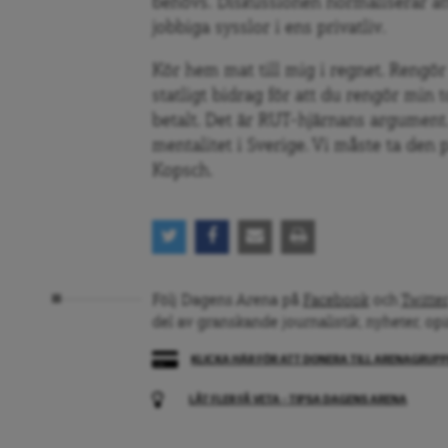
beh
ö
vs.
Diskussionen normaliserar att 
jobbiga sysslor
i ens privatliv
.
Kör hem mat till mig i regnet. Rengör m
statligt bidrag för att du rengör min 
betalt. Det är RUT-hjärnans argument
mentalitet i Sverige. Vi måste ta den på
Kopsch.
Följ Dagens Arena på
Facebook
och
Twitter
del av granskande journalistik, nyheter, op
KLICKA HÄR FÖR ATT DONERA TILL ARENAGRUP
LÅT FLER FÅ VETA – TIPSA DAGENS ARENA