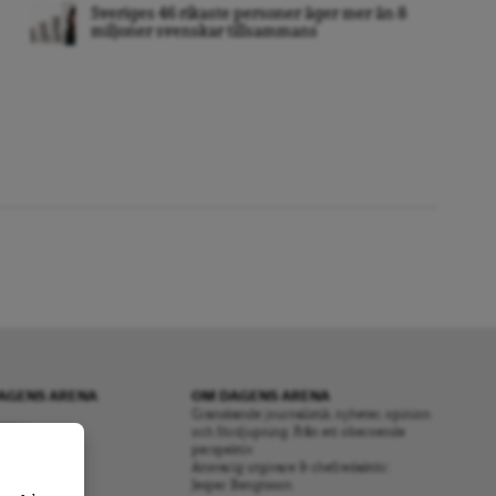
Sveriges 46 rikaste personer äger mer än 8
miljoner svenskar tillsammans
AGENS ARENA
OM DAGENS ARENA
Granskande journalistik, nyheter, opinion
RENA
och fördjupning. Från ett oberoende
perspektiv.
S
Ansvarig utgivare & chefredaktör:
OS OSS
Jesper Bengtsson