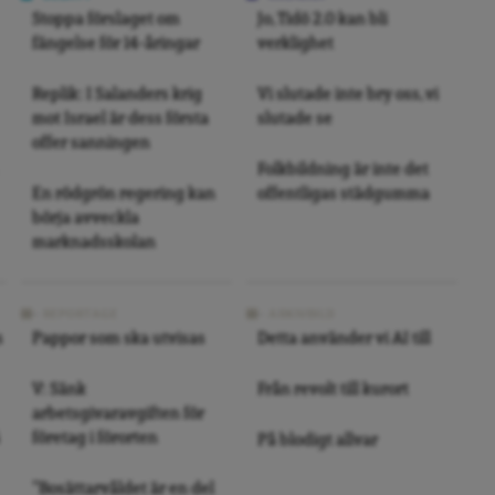
Stoppa förslaget om
Jo, Tidö 2.0 kan bli
fängelse för 14-åringar
verklighet
Replik: I Salanders krig
Vi slutade inte bry oss, vi
mot Israel är dess första
slutade se
offer sanningen
Folkbildning är inte det
En rödgrön regering kan
offentligas städgumma
börja avveckla
marknadsskolan
REPORTAGE
ARKIVBILD
s
Pappor som ska utvisas
Detta använder vi AI till
V: Sänk
Från revolt till kurort
arbetsgivaravgiften för
företag i förorten
På blodigt allvar
”Bosättarvåldet är en del