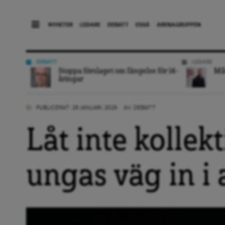
NYHETER
LEDARE
DEBATT
ESSÄ
ARENAGRUPPEN
DEBATT
LEDARE
Stoppa förslaget om fängelse för 14-
Mål
åringar
PUBLICERAT: 28 JANUARI, 2026
AV:
DEBATT
Låt inte kollek
ungas väg in i 