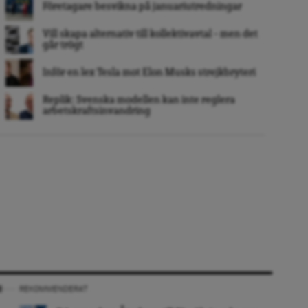
Företagare besvikna på januariutredningar
Vill skapa alternativ till kollektivavtal – men det
går trögt
Inför en lex Tesla mot Elon Musks strejkbryteri
Replik: Svenska modellen kan inte reglera
arbetskraftsinvandring
REKOMMENDERAT