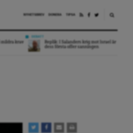
NYHETSBREV
DONERA
TIPSA
DEBATT
 mildra krav
Replik: I Salanders krig mot Israel är
dess första offer sanningen