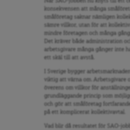
När SAO-jobben nu knyts till ett ce
konsekvensen att många småföretag
småföretag saknar nämligen kollekt
sämre villkor, utan för att kollektiv
mindre företagen och många gånge
Det kräver både administration o
arbetsgivare många gånger inte har
ett skäl till att avstå.
I Sverige bygger arbetsmarknaden 
viktig att värna om. Arbetsgivare
överens om villkor för anställning
grundläggande princip som möjligg
och gör att småföretag fortfarande 
på ett komplicerat kollektivavtal.
Vad blir då resultatet för SAO-j