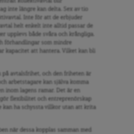
ntralt kollektivavtal blir
 inte längre kan delta. Sex av tio
ivavtal. Inte för att de erbjuder
avtal helt enkelt inte alltid passar de
r upplevs både svåra och krångliga.
ch förhandlingar som mindre
 kapacitet att hantera. Vilket kan bli
på avtalsfrihet, och den friheten är
 och arbetstagare kan själva komma
en inom lagens ramar. Det är en
ör flexibilitet och entreprenörskap
kan ha schyssta villkor utan att krita
obben när dessa kopplas samman med