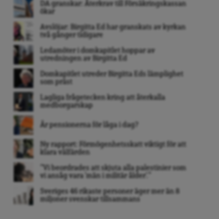
DA granskar: Återkrav till Försäkringskassan
ökar
Avslöjar: Birgitta Ed har granskats av kyrkan
två gånger tidigare
Ledamöter i domkapitlet hoppar av
utredningen av Birgitta Ed
Domkapitlet utreder Birgitta Eds lämplighet
som präst
Lagliga frågetecken kring att återkalla
medborgarskap
Är pensionerna för låga i dag?
Ny rapport: Förmögenhetsskatt viktigt för att
klara välfärden
”Vi beordrades att skjuta alla palestinier som
vi ansåg vara ’män i militär ålder’. ”
Sveriges 46 rikaste personer äger mer än 8
miljoner svenskar tillsammans