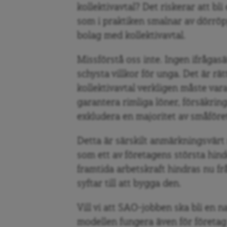
kollektivavtal? Det riskerar att bl
som i praktiken smalnar av dörröp
bolag med kollektivavtal.
Missförstå oss inte. Ingen ifrågasä
schysta villkor för unga. Det är r
kollektivavtal verkligen måste var
garantera rimliga löner, försäkrin
exkludera en majoritet av småföre
Detta är särskilt anmärkningsvärt
som ett av företagens största hi
framtida arbetskraft hindras nu fr
syftar till att bygga den.
Vill vi att SAO-jobben ska bli en n
modellen fungera även för företag 