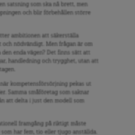
i en satsning som ska nå brett, men
pningen och blir förbehållen större
tter ambitionen att säkerställa
ätt och nödvändigt. Men frågan är om
a den enda vägen? Det finns sätt att
gar, handledning och trygghet, utan att
tagen.
 när kompetensförsörjning pekas ut
nder. Samma småföretag som saknar
ån att delta i just den modell som
ationell framgång på riktigt måste
som har fem, tio eller tjugo anställda.