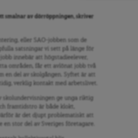
tt smalnar av dörröppningen, skriver
ntering, eller SAO-jobben som de
pfulla satsningar vi sett på länge för
jobb innebär att högstadieelever,
tta områden, får ett avlönat jobb två
m en del av skolgången. Syftet är att
idig, verklig kontakt med arbetslivet.
v skolundervisningen ge unga riktig
ch framtidstro är både klokt,
ärför är det djupt problematiskt att
e en stor del av Sveriges företagare.