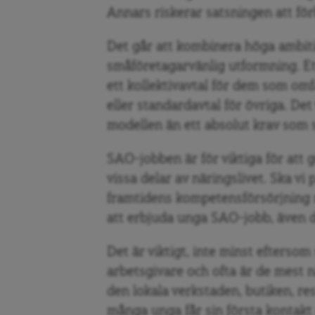
Annars riskerar satsningen att fö
Det går att kombinera höga ambiti
småföretagarvänlig utformning. Ett
ett kollektivavtal för dem som omfa
eller standardavtal för övriga. De
modellen än ett absolut krav som 
SAO-jobben är för viktiga för att g
vissa delar av näringslivet. Ska vi
framtidens kompetensförsörjning m
att erbjuda unga SAO-jobb, även 
Det är viktigt, inte minst efterso
arbetsgivare och ofta är de mest n
den lokala verkstaden, butiken, r
många unga får sin första kontakt 