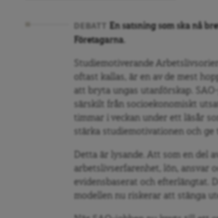
En satsning som ska nå bre
DEBATT
Företagarna.
Studiemotiverande Arbetslivsorie
oftast kallas, är en av de mest hop
att bryta ungas utanförskap. SAO-
särskilt från socioekonomiskt utsa
timmar i veckan under ett läsår so
stärka studiemotivationen och ge t
Detta är lysande. Att som en del a
arbetslivserfarenhet, lön, ansvar o
evidensbaserat och efterlängtat. D
modellen nu riskerar att stänga ut