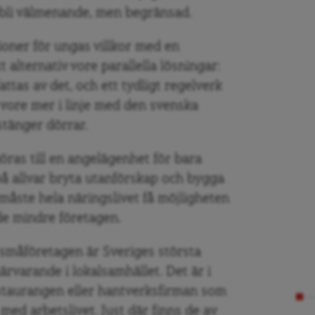
rbli välmenande, men begränsad.
oner för ungas villkor med en
 alternativ vore parallella lösningar:
ttas av det, och ett tydligt regelverk
t vore mer i linje med den svenska
stänger dörrar.
öras till en angelägenhet för bara
 på allvar bryta utanförskap och bygga
åste hela näringslivet få möjligheten
de mindre företagen.
m småföretagen är Sveriges största
ärvarande i lokalsamhället. Det är i
estaurangen eller hantverksfirman som
med arbetslivet. Just där finns de av