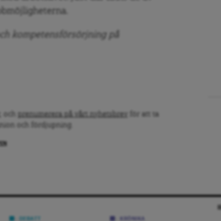
bbmöjligheterna.
och kompetensförsörjning på
, och
prenumerera på vårt nyhetsbrev
för att ta
inion och fördjupning.
PEN
DEBATT
KRÖNIKA