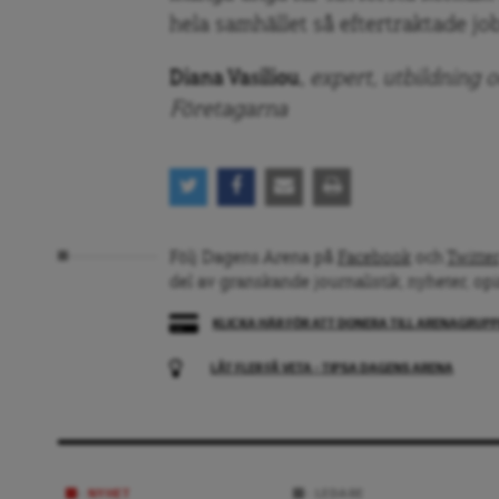
hela samhället så eftertraktade jo
Diana Vasiliou
,
expert, utbildning 
Företagarna
Följ Dagens Arena på
Facebook
och
Twitter
del av granskande journalistik, nyheter, op
KLICKA HÄR FÖR ATT DONERA TILL ARENAGRUP
LÅT FLER FÅ VETA – TIPSA DAGENS ARENA
NYHET
LEDARE