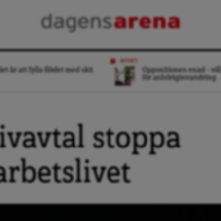
NYHET
et är att fylla flödet med skit
Oppositionen enad – vill
för anhöriginvandring
tivavtal stoppa
arbetslivet