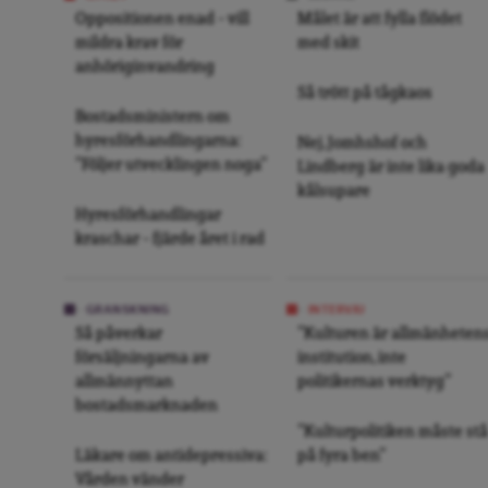
Oppositionen enad – vill
Målet är att fylla flödet
mildra krav för
med skit
anhöriginvandring
Så trött på tågkaos
Bostadsministern om
hyresförhandlingarna:
Nej, Jomhshof och
”Följer utvecklingen noga”
Lindberg är inte lika goda
kålsupare
Hyresförhandlingar
kraschar – fjärde året i rad
GRANSKNING
INTERVJU
Så påverkar
”Kulturen är allmänheten
försäljningarna av
institution, inte
allmännyttan
politikernas verktyg”
bostadsmarknaden
”Kulturpolitiken måste stå
Läkare om antidepressiva:
på fyra ben”
Vården vänder