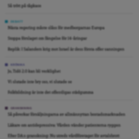
Så trött på tågkaos
DEBATT
Nästa regering måste slåss för medborgarnas Europa
Stoppa förslaget om fängelse för 14-åringar
Replik: I Salanders krig mot Israel är dess första offer sanningen
KRÖNIKA
Jo, Tidö 2.0 kan bli verklighet
Vi slutade inte bry oss, vi slutade se
Folkbildning är inte det offentligas städgumma
GRANSKNING
Så påverkar försäljningarna av allmännyttan bostadsmarknaden
Läkare om antidepressiva: Vården vänder patienterna ryggen
Efter DA:s granskning: Nu utreds vårdföretaget för avtalsbrott