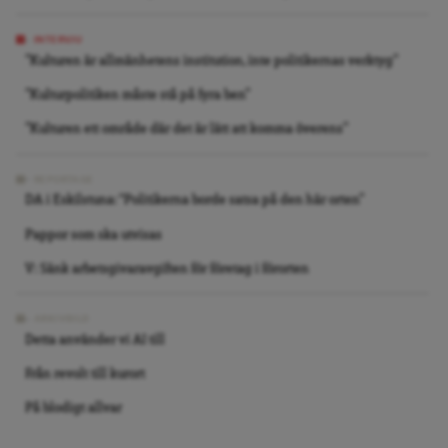
INTERVJU
”Kulturen är allmänhetens institution, inte politikernas verktyg”
”Kulturpolitiken måste stå på fyra ben”
”Kulturen ett område där det är lätt att komma överens”
REPORTAGE
DA i Eskilstuna: “Politikerna borde satsa på den här orten”
Pappor som ska utvisas
V: Sänk arbetsgivaravgiften för företag i förorten
ARKIVBILD
Detta använder vi AI till
Från revolt till kurort
På blodigt allvar