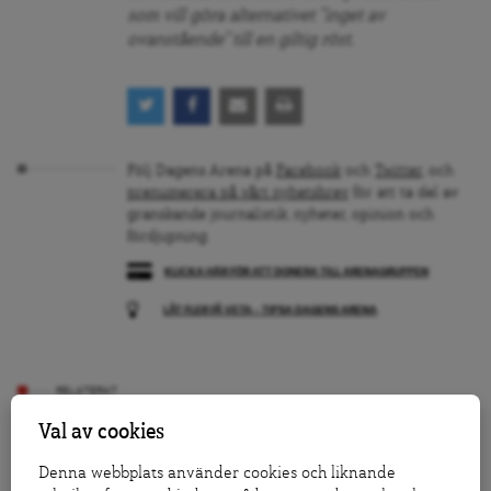
som vill göra alternativet ”inget av
ovanstående” till en giltig röst.
Följ Dagens Arena på
Facebook
och
Twitter
, och
prenumerera på vårt nyhetsbrev
för att ta del av
granskande journalistik, nyheter, opinion och
fördjupning.
KLICKA HÄR FÖR ATT DONERA TILL ARENAGRUPPEN
LÅT FLER FÅ VETA – TIPSA DAGENS ARENA
RELATERAT
Det måste bli lättare för funktionshindrade att rösta
Val av cookies
Denna webbplats använder cookies och liknande
DA i Eskilstuna: “Politikerna borde satsa på den här
orten”