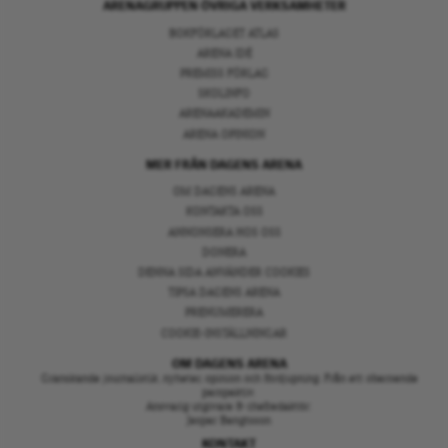
ARENAGRUPPEN ÖVRIGA VERKSAMHETER
BOKFÖRLAGET ATLAS
ARENA IDÉ
PREMISS FÖRLAG
SKOLINFO
ARENAAKADEMIN
ARENA OPINION
MER FRÅN DAGENS ARENA
OM DAGENS ARENA
KONTAKTA OSS
ANNONSERA HOS OSS
DONERA
DENNA SIDA ANVÄNDER COOKIES
TIPSA DAGENS ARENA
PRENUMERERA
COOKIE-INSTÄLLNINGAR
OM DAGENS ARENA
Granskande journalistik, nyheter, opinion och fördjupning. Från ett oberoende
perspektiv.
Ansvarig utgivare & chefredaktör:
Jesper Bengtsson
KONTAKT