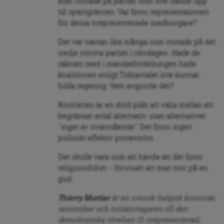
eller röstade på partier som inte nådde upp
till spärrgränsen. Var finns representationen
för dessa orepresenterade medborgare?
Det var nästan lika många som röstade på det
tredje största partiet i riksdagen. Hade de
räknats med i mandatfördelningen hade
koalitionen enligt Tidöavtalet inte kunnat
bilda regering. Vem avgjorde det?
Rösträtten är en dold plikt att välja mellan ett
begränsat antal alternativ, utan alternativet
”inget av ovanstående”. Det finns ingen
politiskt effektiv proteströst.
Det skulle vara som att hävda att det finns
religionsfrihet – förutsatt att man tror på en
gud.
Thierry Mortier
är en svensk-belgisk konstnär,
semiotiker och initiativtagaren till den
demokratiska rörelsen O, orepresenterad,