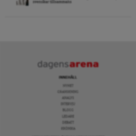
svenskar tillsammans
INNEHÅLL
NYHET
GRANSKNING
ANALYS
INTERVJU
BLOGG
LEDARE
DEBATT
KRÖNIKA