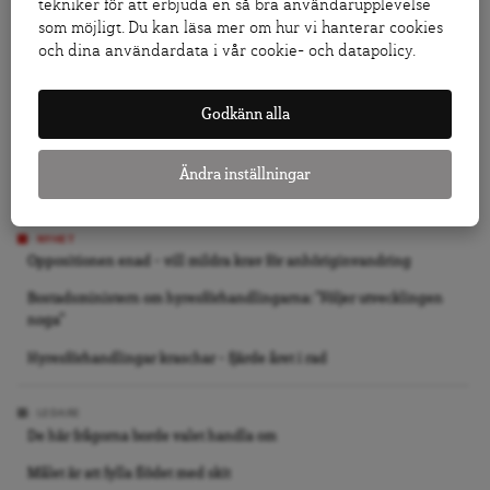
tekniker för att erbjuda en så bra användarupplevelse
som möjligt. Du kan läsa mer om hur vi hanterar cookies
Diagrammet bakom Moderaternas panikutspel
och dina användardata i vår cookie- och datapolicy.
Enkät: Fackens viktigaste frågor inför valet
Godkänn alla
Ändra inställningar
NYHET
Oppositionen enad – vill mildra krav för anhöriginvandring
Bostadsministern om hyresförhandlingarna: ”Följer utvecklingen
noga”
Hyresförhandlingar kraschar – fjärde året i rad
LEDARE
De här frågorna borde valet handla om
Målet är att fylla flödet med skit