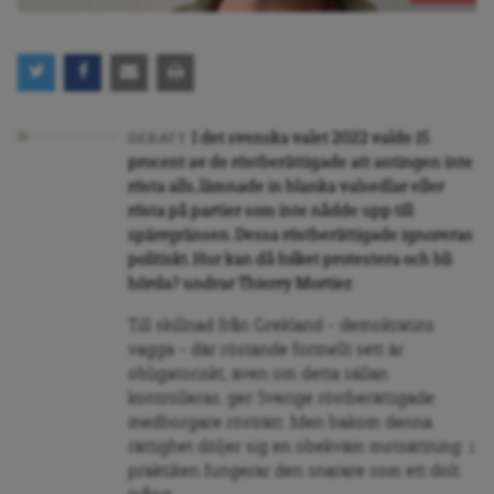
I det svenska valet 2022 valde 15
DEBATT
procent av de röstberättigade att antingen inte
rösta alls, lämnade in blanka valsedlar eller
rösta på partier som inte nådde upp till
spärrgränsen. Dessa röstberättigade ignoreras
politiskt. Hur kan då folket protestera och bli
hörda? undrar Thierry Mortier.
Till skillnad från Grekland – demokratins
vagga – där röstande formellt sett är
obligatoriskt, även om detta sällan
kontrolleras, ger Sverige röstberättigade
medborgare rösträtt. Men bakom denna
rättighet döljer sig en obekväm motsättning: i
praktiken fungerar den snarare som ett dolt