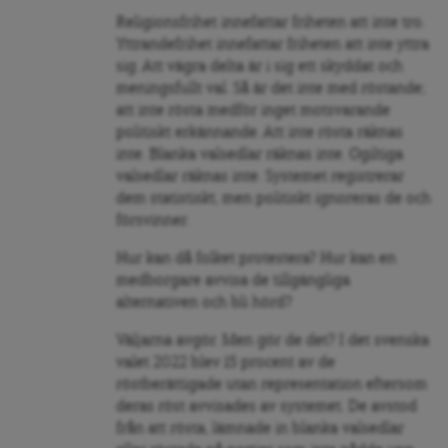
Religionsfrihet innefattar friheten att inte tro.
Yttrandefrihet innefattar friheten att inte yttra
sig. Att vägra delta är i sig ett skyddat och
meningsfullt val. Så är det inte med röstande;
att inte rösta medför inget motsvarande
politiskt erkännande. Att inte rösta räknas
inte. Blanka valsedlar räknas inte. Ogiltiga
valsedlar räknas inte. Systemet registrerar
dem statistiskt, men politiskt ignoreras de och
försvinner.
Hur kan då folket protestera? Hur kan en
medborgare avvisa de tillgängliga
alternativen och bli hörd?
Väljarna avgör. Men gör de det? I det svenska
valet 2022 blev 15 procent av de
röstberättigade utan representation eftersom
deras röst avvisades av systemet. De avstod
från att rösta, lämnade in blanka valsedlar