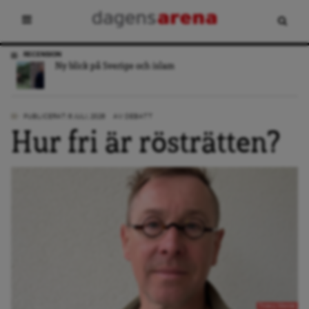
RECENSION
Ny blick på Sverige och islam
PUBLICERAT: 6 JULI, 2026
AV:
DEBATT
Hur fri är rösträtten?
Thierry Mortier