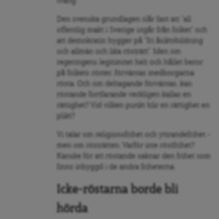
tvång.
Den svenska grundlagen slår fast att ”all
offentlig makt i Sverige utgår från folket” och
att demokratin bygger på ”fri åsiktsbildning
och allmän och lika rösträtt”. Men om
regeringens legitimitet helt och hållet beror
på folkets röster, förväntas medborgarna
rösta. Och om deltagande förväntas, kan
röstande fortfarande verkligen kallas en
rättighet? Vid vilken punkt blir en rättighet en
plikt?
Vi talar om religionsfrihet och yttrandefrihet –
men om rösträtten. Varför inte röstfrihet?
Kanske för att röstande saknar den frihet som
finns inbyggd i de andra friheterna.
Icke-röstarna borde bli
hörda