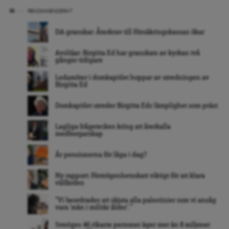
REKOMMENDERAT
DA granskar: Återkrav till Försäkringskassan ökar
Avslöjar: Birgitta Ed har granskats av kyrkan två
gånger tidigare
Ledamöter i domkapitlet hoppar av utredningen av
Birgitta Ed
Domkapitlet utreder Birgitta Eds lämplighet som präst
Lagliga frågetecken kring att återkalla
medborgarskap
Är pensionerna för låga i dag?
Ny rapport: Förmögenhetsskatt viktigt för att klara
välfärden
”Vi beordrades att skjuta alla palestinier som vi ansåg
vara ’män i militär ålder’. ”
Sveriges 46 rikaste personer äger mer än 8 miljoner