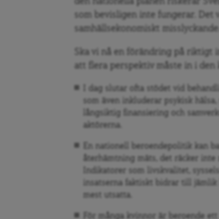
den nationella planen riskerar Sve
som bevisligen inte fungerar. Det v
samhällsekonomiskt misslyckande
Ska vi nå en förändring på riktigt
att flera perspektiv måste in i de
I dag slutar ofta stödet vid behand
som även inkluderar psykisk hälsa, 
långsiktig finansiering och samverk
aktörerna.
En nationell beroendepolitik kan b
återhämtning mäts, det räcker inte 
Indikatorer som livskvalitet, syssel
insatserna faktiskt bidrar till jämli
mest utsatta.
För många kvinnor är beroende ett