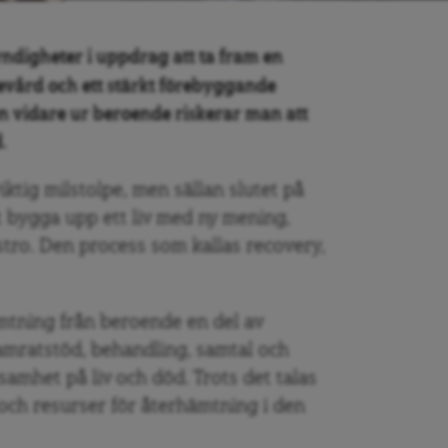
ndigheter i uppdrag att ta fram en
ev
å
rd och ett stärkt förebyggande
gen vidare ur beroende riskerar man att
.
viktig milstolpe, men sällan slutet på
t bygga upp ett liv med ny mening,
dstro. Den process som kallas recovery,
hämtning från beroende en del av
kamratstöd, behandling, samtal och
samhet på liv och död. Trots det talas
 och resurser för återhämtning i den