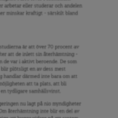
er arbetar eller studerar och andelen
er minskar kraftigt – särskilt bland
 studierna är att över 70 procent av
ter att de inlett sin återhämtning –
n de var i aktivt beroende. De som
blir plötsligt en av dess mest
 handlar därmed inte bara om att
ligheten att ta plats, att bli
g en tydligare samhällsvinst.
geringen nu lagt på nio myndigheter
 Om återhämtning inte blir en del av