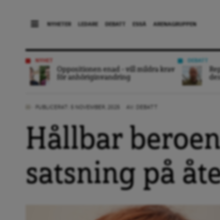
NYHETER
LEDARE
DEBATT
ESSÄ
ARENAGRUPPEN
NYHET
DEBATT
Oppositionen enad – vill mildra krav
Rep
för anhöriginvandring
des
PUBLICERAT: 5 NOVEMBER, 2025
AV:
DEBATT
Hållbar beroe
satsning på å