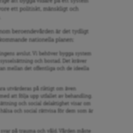
rige att bygga vidare på ett system
ore ett politiskt, mänskligt och
.
 inom beroendevården är det tydligt
n kommande nationella planen:
lingens avslut. Vi behöver bygga system
sysselsättning och bostad. Det kräver
an mellan det offentliga och de ideella
ara utvärderas på riktigt om även
med att följa upp utfallet av behandling.
sättning och social delaktighet visar om
k hälsa och social rättvisa för dem som är
 svar på trauma och våld. Vården måste