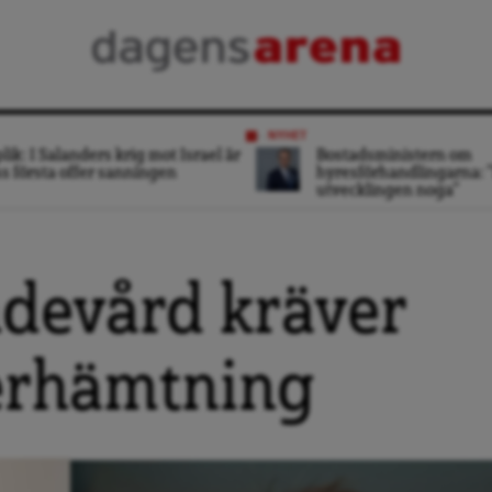
NYHET
lik: I Salanders krig mot Israel är
Bostadsministern om
s första offer sanningen
hyresförhandlingarna: ”
utvecklingen noga”
ndevård kräver
terhämtning