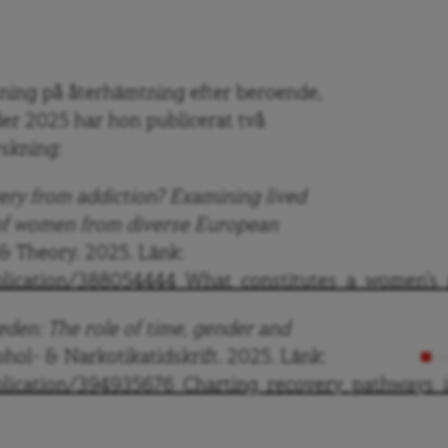
tning på återhämtning efter beroende,
der 2025 har hon publicerat två
rskning:
ery from addiction? Examining lived
 of women from diverse European
& Theory. 2025. Länk:
ublication/388054444_What_constitutes_a_women’s
den: The role of time, gender and
hol- & Narkotikatidskrift. 2025. Länk:
blication/394935676_Charting_recovery_pathways_i