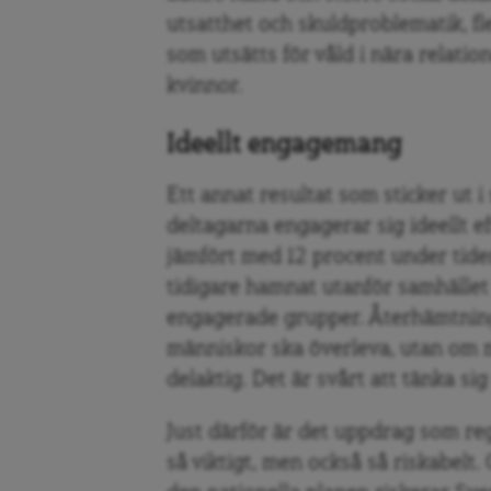
utsatthet och skuldproblematik, fl
som utsätts för våld i nära relation
kvinnor.
Ideellt engagemang
Ett annat resultat som sticker ut i
deltagarna engagerar sig ideellt ef
jämfört med 12 procent under tide
tidigare hamnat utanför samhället 
engagerade grupper. Återhämtning
människor ska överleva, utan om möj
delaktig. Det är svårt att tänka si
Just därför är det uppdrag som re
så viktigt, men också så riskabelt.