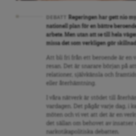
Regeringen har gett nio my
DEBATT
nationell plan för en bättre beroend
arbete. Men utan att se till hela vä
missa det som verkligen gör skillnad
Att bli fri från ett beroende är en 
resan. Det är snarare början på at
relationer, självkänsla och framti
eller återhämtning.
I våra nätverk är stödet till åter
vardagen. Det pågår varje dag, i 
möten och vi vet att det är en verk
det sällan om behovet av insatser
narkotikapolitiska debatten.