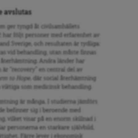
e avslutas
m ger tyngd åt civilsamhällets
 har följt personer med erfarenhet av
land Sverige, och resultaten är tydliga:
tas vid behandling, utan måste finnas
ll återhämtning. Andra länder har
n är ”recovery” en central del av
rm to Hope
, där social återhämtning
 viktiga som medicinsk behandling.
hämtning är många. I studierna jämförs
de befinner sig i beroende med
g, vilket visar på en enorm skillnad i
lar personerna en starkare självbild,
ktighet. Färre lever i ekonomisk