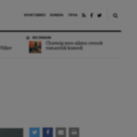
NYHETSBREV
DONERA
TIPSA
RECENSION
Charmig men ojämn svensk
Följer
romantisk komedi