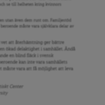
h se till helheten kring kvinnors
den utan även dem runt om. Familjestöd
d beroende måste vara självklara delar av
i vet att återhämtning ger bättre
en ökad delaktighet i samhället. Ändå
nde en blind fläck i svensk
t beroende kan inte vara samhällets
t måste vara att få möjlighet att leva
tiskt Center
sity