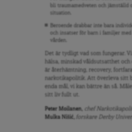
bli traumamedveten och jämställd oc
situation.
Beroende drabbar inte bara indivi
och insatser för barn i familjer me
vården.
Det är tydligt vad som fungerar. V
hälsa, minskad våldsutsatthet och 
är återhämtning, recovery, fortfara
narkotikapolitik. Att överleva sit
enda mål, vi kan bättre än så. Måle
sitt liv fullt ut.
Peter Moilanen,
chef Narkotikapoli
Mulka Nišić,
forskare Derby Univer