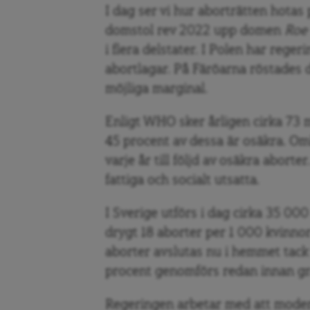
I dag ser vi hur aborträtten hotas 
domstol rev 2022 upp domen
Roe
i flera delstater. I Polen har rege
abortlagar. På Färöarna röstades de
möjliga marginal.
Enligt WHO sker årligen cirka 73 m
45 procent av dessa är osäkra. O
varje år till följd av osäkra abort
fattiga och socialt utsatta.
I Sverige utförs i dag cirka 35 000
drygt 18 aborter per 1 000 kvinnor i
aborter avslutas nu i hemmet tack
procent genomförs redan innan gra
Regeringen arbetar med att modern