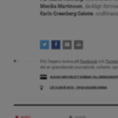
Monika Martinsson
, fackligt fört
Karin Greenberg Gelotte
, ordföran
Följ Dagens Arena på
Facebook
och
Twitter
del av granskande journalistik, nyheter, op
KLICKA HÄR FÖR ATT DONERA TILL ARENAGRUP
LÅT FLER FÅ VETA – TIPSA DAGENS ARENA
NYHET
LEDARE