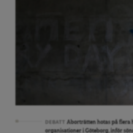
Aborträtten hotas på flera h
DEBATT
organisationer i Göteborg, inför sö