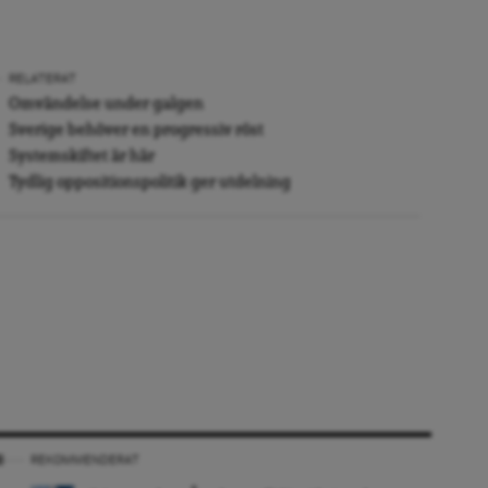
RELATERAT
Omvändelse under galgen
Sverige behöver en progressiv röst
Systemskiftet är här
Tydlig oppositionspolitik ger utdelning
REKOMMENDERAT