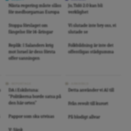
Nästa regering måste slåss
Jo, Tidö 2.0 kan bli
för medborgarnas Europa
verklighet
Stoppa förslaget om
Vi slutade inte bry oss, vi
fängelse för 14-åringar
slutade se
Replik: I Salanders krig
Folkbildning är inte det
mot Israel är dess första
offentligas städgumma
offer sanningen
REPORTAGE
ARKIVBILD
s
DA i Eskilstuna:
Detta använder vi AI till
“Politikerna borde satsa på
den här orten”
Från revolt till kurort
Pappor som ska utvisas
På blodigt allvar
V: Sänk