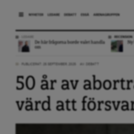
NYHETER
LEDARE
DEBATT
ESSÄ
ARENAGRUPPEN
LEDARE
RECENSION
De här frågorna borde valet handla
Ny 
om
PUBLICERAT: 25 SEPTEMBER, 2025
AV:
DEBATT
50 år av abortr
värd att försva