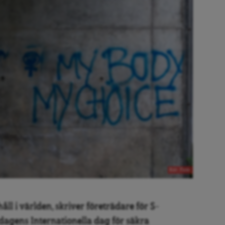
Bild:. Flickr
åll i världen, skriver företrädare för S-
ndagens Internationella dag för säkra