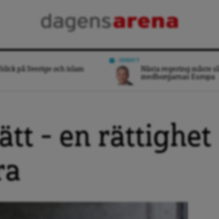
DEBATT
blick på Sverige och islam
Nästa regering måste sl
medborgarnas Europa
ätt – en rättighet
ra