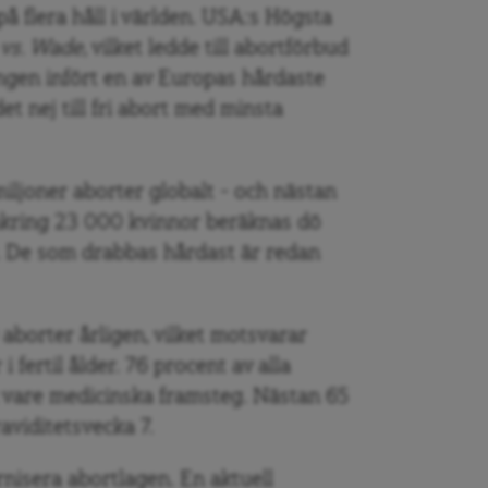
på flera håll i världen. USA:s Högsta
 vs. Wade
, vilket ledde till abortförbud
ringen infört en av Europas hårdaste
t nej till fri abort med minsta
iljoner aborter globalt – och nästan
mkring 23 000 kvinnor beräknas dö
er. De som drabbas hårdast är redan
 aborter årligen, vilket motsvarar
 fertil ålder. 76 procent av alla
 vare medicinska framsteg. Nästan 65
viditetsvecka 7.
isera abortlagen. En aktuell