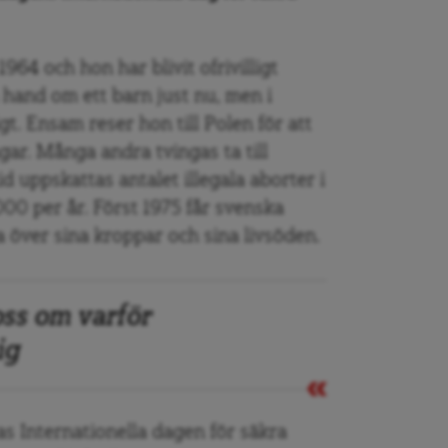
 1964 och hon har blivit ofrivilligt
a hand om ett barn just nu, men i
gt. Ensam reser hon till Polen för att
gar. Många andra tvingas ta till
d uppskattas antalet illegala aborter i
000 per år. Först 1975 får svenska
 över sina kroppar och sina livsöden.
ss om varför
ig
Internationella dagen för säkra