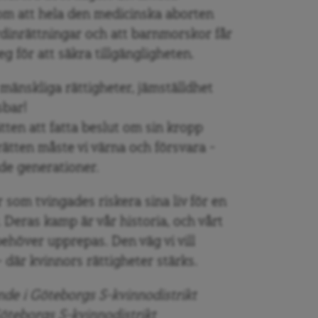
som att hela den medicinska aborten
dinrättningar och att barnmorskor får
eg för att säkra tillgängligheten.
m mänskliga rättigheter, jämställdhet
sbar!
tten att fatta beslut om sin kropp
ätten måste vi värna och försvara –
de generationer.
 som tvingades riskera sina liv för en
. Deras kamp är vår historia, och vårt
 behöver upprepas. Den väg vi vill
 där kvinnors rättigheter stärks.
nde i Göteborgs S-kvinnodistrikt
Göteborgs S-kvinnodistrikt