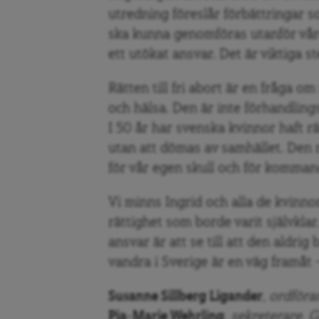
utredning föreslår förbättringar 
ska kunna genomföras utanför vår
ett utökat ansvar. Det är viktiga st
Rätten till fri abort är en fråga o
och hälsa. Den är inte förhandling
I 50 år har svenska kvinnor haft rä
utan att dömas av samhället. Den r
för vår egen skull och för komman
Vi minns Ingrid och alla de kvinnor
rättighet som borde varit självklar
ansvar är att se till att den aldrig
vandra i Sverige är en väg framåt –
Susanne Sillberg Ligander
, ordföra
Pia-Marie Wehrling
, sekreterare. 