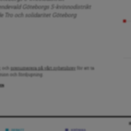
roendevald Göteborgs S-kvinnodistrikt
de Tro och solidaritet Göteborg
, och
prenumerera på vårt nyhetsbrev
för att ta
inion och fördjupning.
PEN
DEBATT
KRÖNIKA