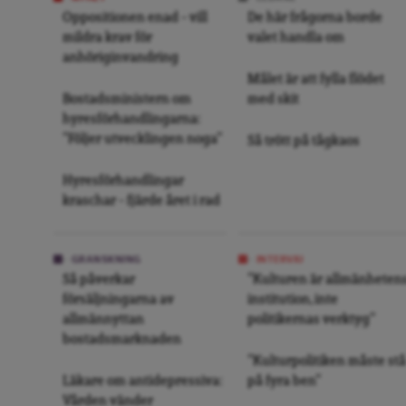
Oppositionen enad – vill
De här frågorna borde
mildra krav för
valet handla om
anhöriginvandring
Målet är att fylla flödet
Bostadsministern om
med skit
hyresförhandlingarna:
”Följer utvecklingen noga”
Så trött på tågkaos
Hyresförhandlingar
kraschar – fjärde året i rad
GRANSKNING
INTERVJU
Så påverkar
”Kulturen är allmänheten
försäljningarna av
institution, inte
allmännyttan
politikernas verktyg”
bostadsmarknaden
”Kulturpolitiken måste stå
Läkare om antidepressiva:
på fyra ben”
Vården vänder