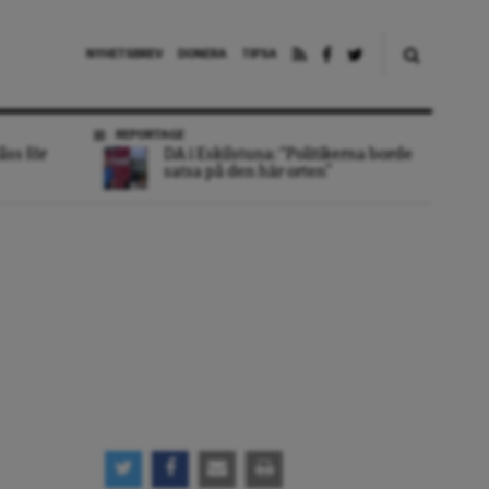
NYHETSBREV
DONERA
TIPSA
REPORTAGE
åss för
DA i Eskilstuna: “Politikerna borde
satsa på den här orten”