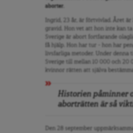
aborter.
Ingrid, 23 år, är förtvivlad. Året är
gravid. Hon vet att hon inte kan t
Sverige är abort fortfarande olagli
få hjälp. Hon har tur – hon har pen
livsfarliga metoder. Under denna ti
Sverige till mellan 10 000 och 20 
kvinnor rätten att själva bestämma
Historien påminner o
aborträtten är så vikt
Den 28 september uppmärksammas 