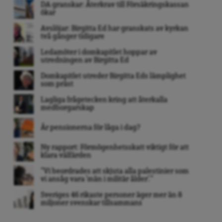
DA granskar: Återkrav till Försäkringskassan
ökar
Avslöjar: Birgitta Ed har granskats av kyrkan
två gånger tidigare
Ledamöter i domkapitlet hoppar av
utredningen av Birgitta Ed
Domkapitlet utreder Birgitta Eds lämplighet
som präst
Lagliga frågetecken kring att återkalla
medborgarskap
Är pensionerna för låga i dag?
Ny rapport: Förmögenhetsskatt viktigt för att
klara välfärden
”Vi beordrades att skjuta alla palestinier som
vi ansåg vara ’män i militär ålder’. ”
Sveriges 46 rikaste personer äger mer än 8
miljoner svenskar tillsammans