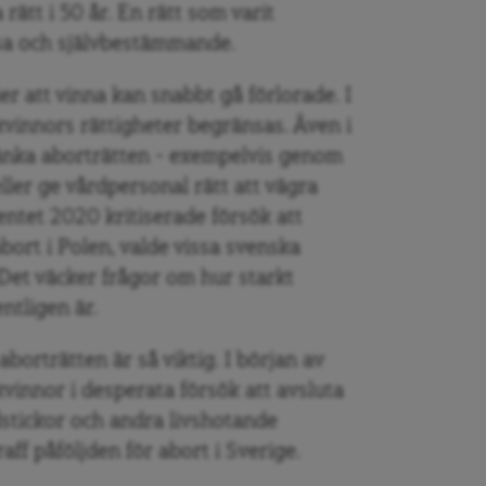
 rätt i 50 år. En rätt som varit
lsa och självbestämmande.
r att vinna kan snabbt gå förlorade. I
 kvinnors rättigheter begränsas. Även i
kränka aborträtten – exempelvis genom
eller ge vårdpersonal rätt att vägra
ntet 2020 kritiserade försök att
ort i Polen, valde vissa svenska
. Det väcker frågor om hur starkt
ntligen är.
borträtten är så viktig. I början av
vinnor i desperata försök att avsluta
dstickor och andra livshotande
aff påföljden för abort i Sverige.