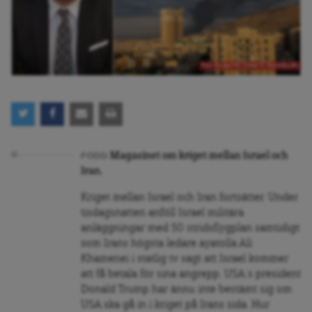
Foto: Privat/ NY Times TT Nyhetsbyrån
Magasinet om kriget mellan Israel och
PODD
Iran.
Kriget mellan Israel och Iran fortsätter. Under
tisdagsnatten anföll Israel militära
anläggningar med 50 stridsflygplan samtidigt
som Irans högsta ledare ayatolla Ali
Khamenei i statlig tv sagt att Israel kommer
att få betala för sina angrepp. USA:s president
Donald Trump har ännu inte bestämt sig om
USA ska gå in i kriget på Irans sida. Hur