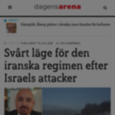
DEBATT
 21
Slutreplik: Åberg gräver i detaljer, men blundar för helheten
PODCAST
PUBLICERAT: 18 JUNI, 2025
AV:
JON ANDERSSON
Svårt läge för den
iranska regimen efter
Israels attacker