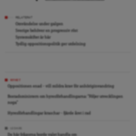
RELATERAT
Omvändelse under galgen
Sverige behöver en progressiv röst
Systemskiftet är här
Tydlig oppositionspolitik ger utdelning
NYHET
Oppositionen enad – vill mildra krav för anhöriginvandring
Bostadsministern om hyresförhandlingarna: ”Följer utvecklingen
noga”
Hyresförhandlingar kraschar – fjärde året i rad
LEDARE
De här frågorna borde valet handla om