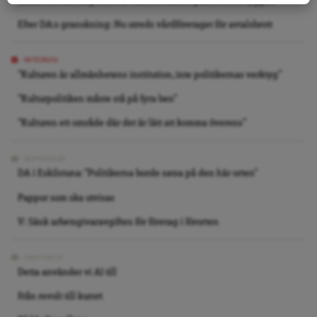
Läkare om antidepressiva: Vården vänder patienterna ryggen
Efter DA:s granskning: Nu utreds vårdföretaget för avtalsbrott
INTERVJU
”Kulturen är allmänhetens institution, inte politikernas verktyg”
”Kulturpolitiken måste stå på fyra ben”
”Kulturen ett område där det är lätt att komma överens”
REPORTAGE
DA i Eskilstuna: ”Politikerna borde satsa på den här orten”
Pappor som ska utvisas
V: Sänk arbetsgivaravgiften för företag i förorten
ARKIVBILD
Detta använder vi AI till
Från revolt till kurort