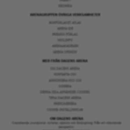
DEBATT
KRÖNIKA
ARENAGRUPPEN ÖVRIGA VERKSAMHETER
BOKFÖRLAGET ATLAS
ARENA IDÉ
PREMISS FÖRLAG
SKOLINFO
ARENAAKADEMIN
ARENA OPINION
MER FRÅN DAGENS ARENA
OM DAGENS ARENA
KONTAKTA OSS
ANNONSERA HOS OSS
DONERA
DENNA SIDA ANVÄNDER COOKIES
TIPSA DAGENS ARENA
PRENUMERERA
COOKIE-INSTÄLLNINGAR
OM DAGENS ARENA
Granskande journalistik, nyheter, opinion och fördjupning. Från ett oberoende
perspektiv.