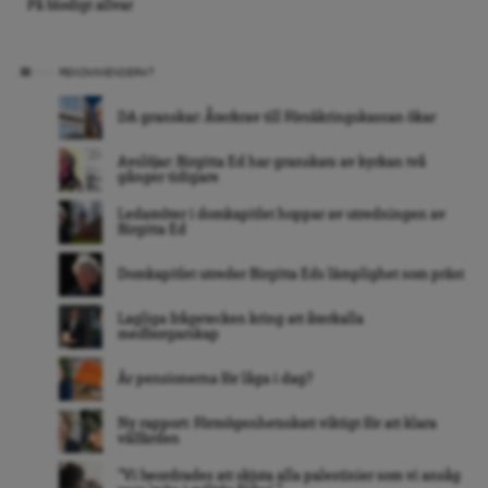
På blodigt allvar
REKOMMENDERAT
DA granskar: Återkrav till Försäkringskassan ökar
Avslöjar: Birgitta Ed har granskats av kyrkan två
gånger tidigare
Ledamöter i domkapitlet hoppar av utredningen av
Birgitta Ed
Domkapitlet utreder Birgitta Eds lämplighet som präst
Lagliga frågetecken kring att återkalla
medborgarskap
Är pensionerna för låga i dag?
Ny rapport: Förmögenhetsskatt viktigt för att klara
välfärden
”Vi beordrades att skjuta alla palestinier som vi ansåg