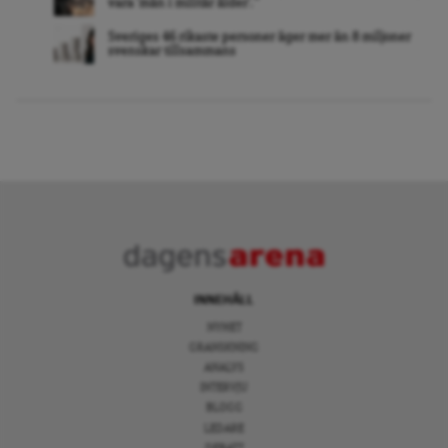
vara ’män i militär ålder’. ”
Sveriges 46 rikaste personer äger mer än 8 miljoner
svenskar tillsammans
INNEHÅLL
NYHET
GRANSKNING
ANALYS
INTERVJU
BLOGG
LEDARE