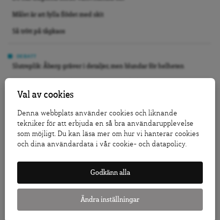
Målet är att fylla flödet med skit
Så trött på tågkaos
DEBATT
Slutreplik: Åberg gräver i detaljer, men blundar för helheten
Tidöpartierna lovar fortsatt utvisningspolitik
Val av cookies
Nästa regering måste slåss för medborgarnas Europa
Denna webbplats använder cookies och liknande
tekniker för att erbjuda en så bra användarupplevelse
KRÖNIKA
som möjligt. Du kan läsa mer om hur vi hanterar cookies
Normalisera inte förräderiretoriken
och dina användardata i vår cookie- och datapolicy.
Jo, Tidö 2.0 kan bli verklighet
Vi slutade inte bry oss, vi slutade se
Godkänn alla
GRANSKNING
Ändra inställningar
Så påverkar försäljningarna av allmännyttan bostadsmarknaden