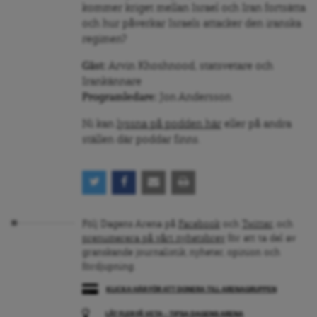
kommer kriget mellan Israel och Iran fortsätta
och hur påverkar Israels attacker den iranska
regimen?
Gäst:
Arvin Khoshnood, statsvetare och
Irankännare
Programledare:
Jon Andersson
Ni kan
lyssna på podden här
eller på andra
ställen där poddar finns.
Följ Dagens Arena på
Facebook
och
Twitter
, och
prenumerera på vårt nyhetsbrev
för att ta del av
granskande journalistik, nyheter, opinion och
fördjupning.
KLICKA HÄR FÖR ATT DONERA TILL ARENAGRUPPEN
LÅT FLER FÅ VETA – TIPSA DAGENS ARENA