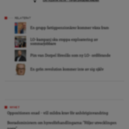
LÅT FLER FÅ VETA – TIPSA DAGENS ARENA
RELATERAT
En grupp fattigpensionärer kommer växa fram
LO-kampanj ska stoppa exploatering av
sommarjobbare
Pim van Dorpel föreslås som ny LO- ordförande
En grön revolution kommer inte av sig själv
NYHET
Oppositionen enad – vill mildra krav för anhöriginvandring
Bostadsministern om hyresförhandlingarna: ”Följer utvecklingen
noga”