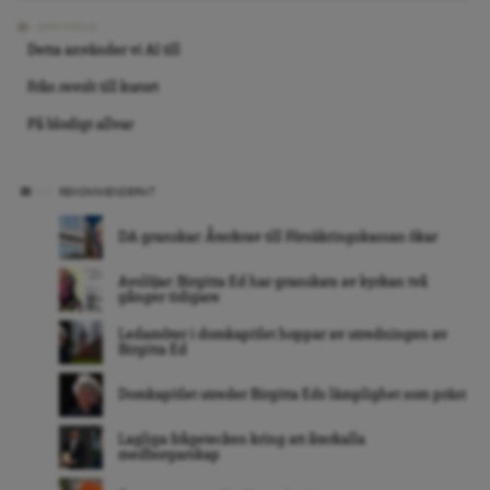
ARKIVBILD
Detta använder vi AI till
Från revolt till kurort
På blodigt allvar
REKOMMENDERAT
DA granskar: Återkrav till Försäkringskassan ökar
Avslöjar: Birgitta Ed har granskats av kyrkan två
gånger tidigare
Ledamöter i domkapitlet hoppar av utredningen av
Birgitta Ed
Domkapitlet utreder Birgitta Eds lämplighet som präst
Lagliga frågetecken kring att återkalla
medborgarskap