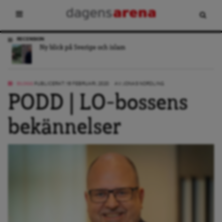
RECENSION
Ny blick på Sverige och islam
BLOGG
PUBLICERAT: 16 FEBRUARI, 2020
AV:
JONAS NORDLING
PODD | LO-bossens
bekännelser