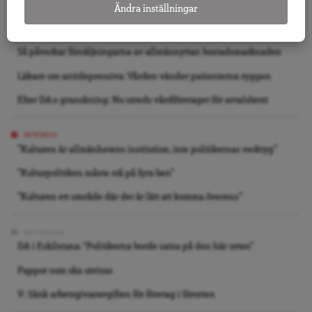
Folkbildning är inte det offentligas städgumma
Ändra inställningar
GRANSKNING
Så påverkar försäljningarna av allmännyttan bostadsmarknaden
Läkare om antidepressiva: Vården vänder patienterna ryggen
Efter DA:s granskning: Nu utreds vårdföretaget för avtalsbrott
INTERVJU
”Kulturen är allmänhetens institution, inte politikernas verktyg”
”Kulturpolitiken måste stå på fyra ben”
”Kulturen ett område där det är lätt att komma överens”
REPORTAGE
DA i Eskilstuna: “Politikerna borde satsa på den här orten”
Pappor som ska utvisas
V: Sänk arbetsgivaravgiften för företag i förorten