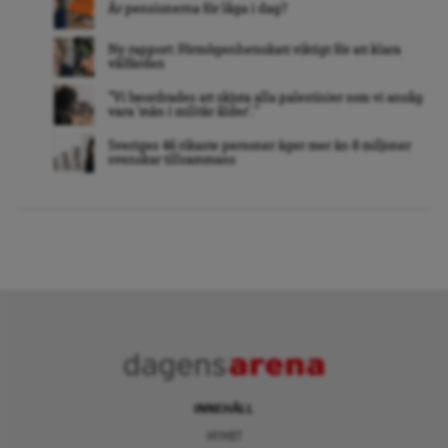
Är pensionerna för låga i dag?
Ny rapport: Förmögenhetsskatt viktigt för att klara
välfärden
”Vi beordrades att skjuta alla palestinier som vi ansåg
vara ’män i militär ålder’. ”
Sveriges 46 rikaste personer äger mer än 8 miljoner
svenskar tillsammans
INNEHÅLL
NYHET