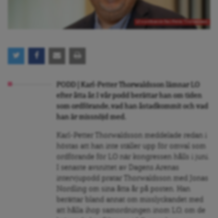
LO:s ordförande Karl-Petter Thorwaldsson.
PODD | Karl-Petter Thorwaldsson lämnar LO
efter åtta år. I vår podd berättar han om tiden
som ordförande, vad han åstadkommit och vad
han är missnöjd med.
Karl-Petter Thorwaldsson meddelade redan i
höstas att han inte ställer upp för omval som
ordförande för LO när kongressen hålls i juni.
I senaste avsnittet av Dagens Arenas
intervjupodd pratar Thorwaldsson med Jonas
Nordling om sina åtta år på posten. Han
berättar bland annat om misslyckandet med
att hålla ihop samordningen inom LO, om de