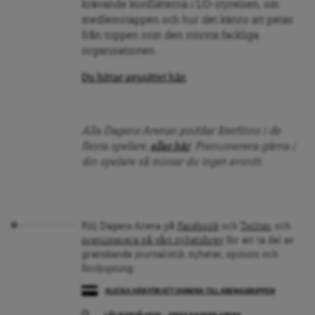
krävande konflikterna i LO-styrelsen, om
medlemstappen och hur det känns att petas
från toppen som den största fackliga
organisationen.
Du hittar avsnitte
t här
.
Alla Dagens Arenas poddar återfinns i de
flesta spelare,
eller här
. Prenumerera gärna i
din spelare så missar du inget avsnitt.
Följ Dagens Arena på
Facebook
och
Twitter
, och
prenumerera på vårt nyhetsbrev
för att ta del av
granskande journalistik, nyheter, opinion och
fördjupning.
KLICKA HÄR FÖR ATT DONERA TILL ARENAGRUPPEN