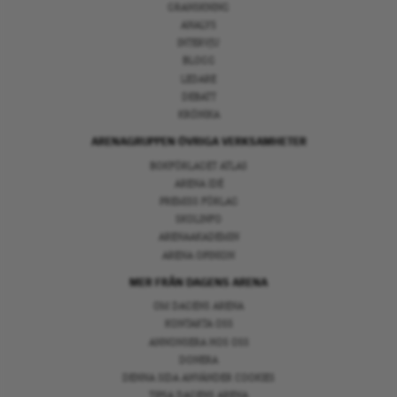
GRANSKNING
ANALYS
INTERVJU
BLOGG
LEDARE
DEBATT
KRÖNIKA
ARENAGRUPPEN ÖVRIGA VERKSAMHETER
BOKFÖRLAGET ATLAS
ARENA IDÉ
PREMISS FÖRLAG
SKOLINFO
ARENAAKADEMIN
ARENA OPINION
MER FRÅN DAGENS ARENA
OM DAGENS ARENA
KONTAKTA OSS
ANNONSERA HOS OSS
DONERA
DENNA SIDA ANVÄNDER COOKIES
TIPSA DAGENS ARENA