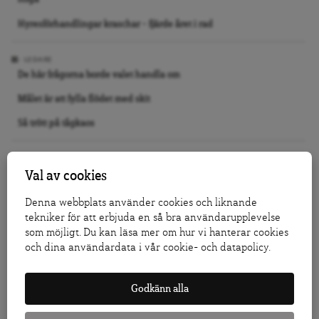
Hyresförhandlingar kraschar – fjärde året i rad
LEDARE
De här frågorna borde valet handla om
Målet är att fylla flödet med skit
Så trött på tågkaos
DEBATT
Nästa regering måste slåss för medborgarnas Europa
Val av cookies
Stoppa förslaget om fängelse för 14-åringar
Denna webbplats använder cookies och liknande
tekniker för att erbjuda en så bra användarupplevelse
Replik: I Salanders krig mot Israel är dess första offer sanningen
som möjligt. Du kan läsa mer om hur vi hanterar cookies
och dina användardata i vår cookie- och datapolicy.
KRÖNIKA
Jo, Tidö 2.0 kan bli verklighet
Godkänn alla
Vi slutade inte bry oss, vi slutade se