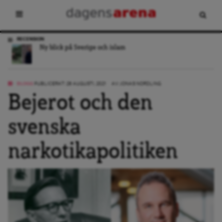
RECENSION
Ny blick på Sverige och islam
BLOGG
PUBLICERAT: 28 AUGUSTI, 2021
AV:
JONAS NORDLING
Bejerot och den
svenska
narkotikapolitiken