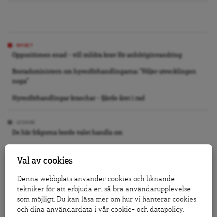
NYHET
Oppositionen enad – vill mildra krav för anhöriginvandring
Bostadsministern om hyresförhandlingarna: ”Följer utvecklingen
noga”
Hyresförhandlingar kraschar – fjärde året i rad
LEDARE
De här frågorna borde valet handla om
Målet är att fylla flödet med skit
Val av cookies
Så trött på tågkaos
Denna webbplats använder cookies och liknande
tekniker för att erbjuda en så bra användarupplevelse
DEBATT
som möjligt. Du kan läsa mer om hur vi hanterar cookies
Nästa regering måste slåss för medborgarnas Europa
och dina användardata i vår cookie- och datapolicy.
Stoppa förslaget om fängelse för 14-åringar