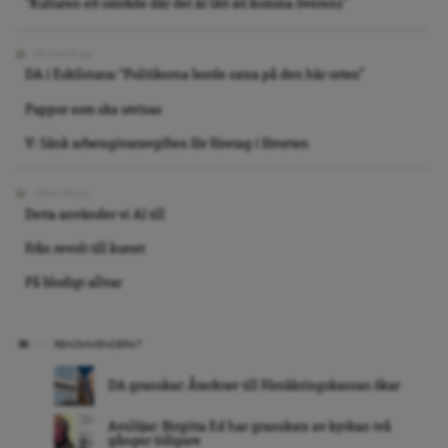
”Kulturen ett område där det är lätt att komma överens”
REPORTAGE
DA i Eskilstuna: “Politikerna borde satsa på den här orten”
Pappor som ska utvisas
V: Sänk arbetsgivaravgiften för företag i förorten
ARKIVBILD
Detta använder vi AI till
Från revolt till kurort
På blodigt allvar
REKOMMENDERAT
DA granskar: Återkrav till Försäkringskassan ökar
Avslöjar: Birgitta Ed har granskats av kyrkan två
gånger tidigare