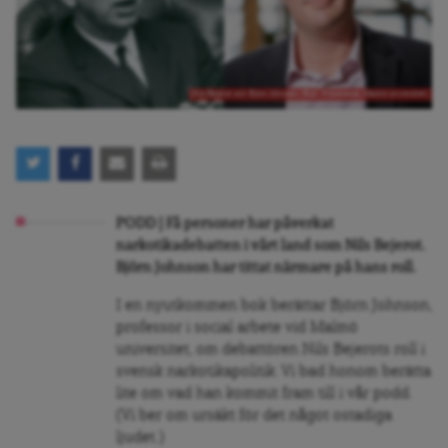
Nils Bejerot och Björn Johnson (Bild: Wikimedia, Malmö universitet)
PODD | Få personer har påverkat
narkotikadebatten i vårt land som Nils Bejerot.
Björn Johnson har tittat närmare på hans roll.
I en nyutkommen bok berättar Björn Johnson,
professor i social arbete vid Malmö
universitet, om debattören Nils Bejerots roll i
svensk narkotikapolitik. Vi bad honom berätta
lite om vad han kommit fram till i vår podd.
(Vi ber om ursäkt för det något ostadiga
ljudet.)