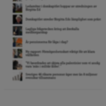
Ledamöter i domkapitlet hoppar av utredningen av
Birgitta Ed
Domkapitlet utreder Birgitta Eds lämplighet som präst
Lagliga frågetecken kring att återkalla
medborgarskap
Är pensionerna för låga i dag?
Ny rapport: Förmögenhetsskatt viktigt för att klara
välfärden
”Vi beordrades att skjuta alla palestinier som vi ansåg
vara ’män i militär ålder’. ”
Sveriges 46 rikaste personer äger mer än 8 miljoner
svenskar tillsammans