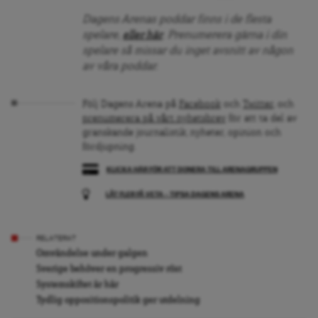
Dagens Arenas poddar finns i de flesta
spelare,
eller här
. Prenumerera gärna i din
spelare så missar du inget avsnitt av någon
av våra poddar.
Följ Dagens Arena på
Facebook
och
Twitter
, och
prenumerera på vårt nyhetsbrev
för att ta del av
granskande journalistik, nyheter, opinion och
fördjupning.
KLICKA HÄR FÖR ATT DONERA TILL ARENAGRUPPEN
LÅT FLER FÅ VETA – TIPSA DAGENS ARENA
RELATERAT
Omvändelse under galgen
Sverige behöver en progressiv röst
Systemskiftet är här
Tydlig oppositionspolitik ger utdelning