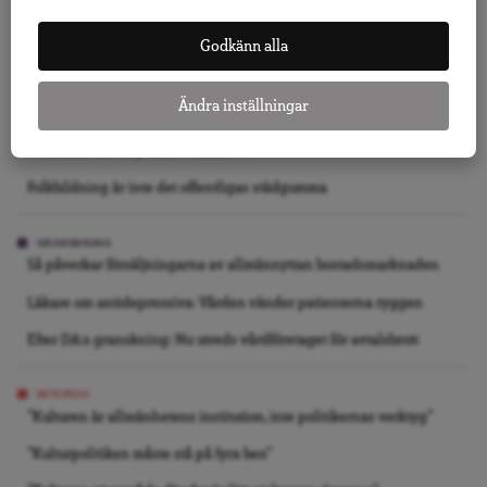
Replik: I Salanders krig mot Israel är dess första offer sanningen
Godkänn alla
KRÖNIKA
Ändra inställningar
Jo, Tidö 2.0 kan bli verklighet
Vi slutade inte bry oss, vi slutade se
Folkbildning är inte det offentligas städgumma
GRANSKNING
Så påverkar försäljningarna av allmännyttan bostadsmarknaden
Läkare om antidepressiva: Vården vänder patienterna ryggen
Efter DA:s granskning: Nu utreds vårdföretaget för avtalsbrott
INTERVJU
”Kulturen är allmänhetens institution, inte politikernas verktyg”
”Kulturpolitiken måste stå på fyra ben”