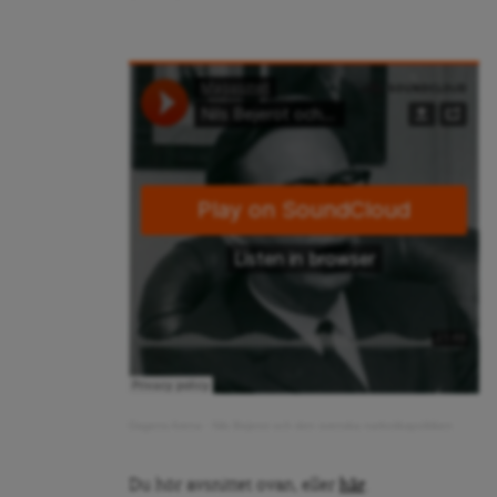
Dagens Arena
·
Nils Bejerot och den svenska narkotikapolitiken
Du hör avsnittet ovan, eller
här
.