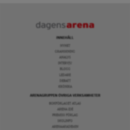
INNEHÅLL
NYHET
GRANSKNING
ANALYS
INTERVJU
BLOGG
LEDARE
DEBATT
KRÖNIKA
ARENAGRUPPEN ÖVRIGA VERKSAMHETER
BOKFÖRLAGET ATLAS
ARENA IDÉ
PREMISS FÖRLAG
SKOLINFO
ARENAAKADEMIN