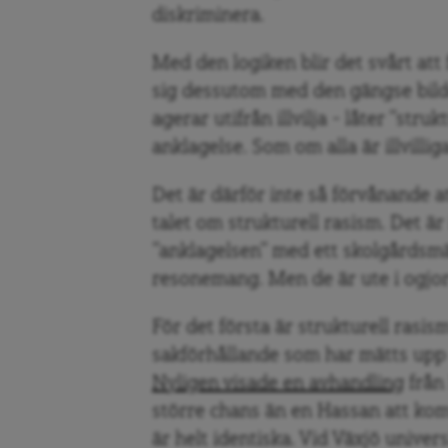
diskriminera.
Med den logiken blir det svårt att 
sig dessutom med den gängse bild
agerar utifrån illvilja – låter ”str
anklagelse. Som om alla är illvilliga
Det är därför inte så förvånande a
talet om strukturell rasism. Det ä
”anklagelsen” med ett skolgårdsm
resonemang. Men de är ute i ogjort
För det första är strukturell rasis
sakförhållande som har mätts upp oc
Nyligen visade en avhandling
från
större chans än en Hassan att komm
är helt identiska. Vid Växjö unive