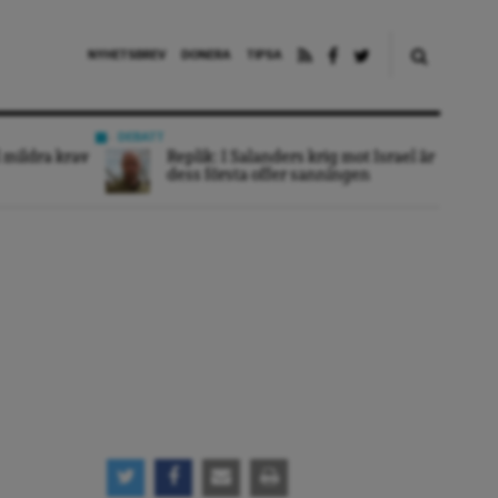
NYHETSBREV
DONERA
TIPSA
DEBATT
 mildra krav
Replik: I Salanders krig mot Israel är
dess första offer sanningen