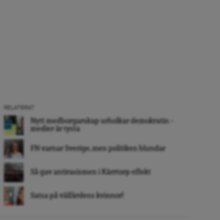
RELATERAT
Nytt medborgarskap urholkar demokratin –
medier är tysta
FN varnar Sverige, men politiken blundar
Så gav antirasismen i Kärrtorp effekt
Satsa på välfärdens kvinnor!