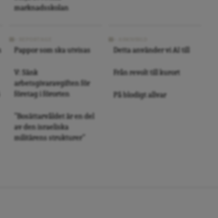
marknadsskolan
REPORTAGE
ARKIVBILD
s
Pappor som ska utvisas
Detta använder vi AI till
V: Sänk
Från revolt till kurort
arbetsgivaravgiften för
företag i förorten
På blodigt allvar
”Bosättarvåldet är en del
av den israeliska
militärens strukturer”