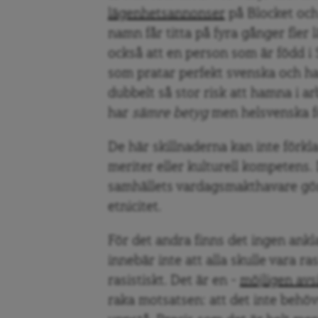
lägenhetsannonser
på Blocket och
namn får titta på fyra gånger fler 
också att en person som är född i 
som pratar perfekt svenska och ha
dubbelt så stor risk att hamna i 
har
sämre betyg
men helsvenska f
De här skillnaderna kan inte förk
meriter eller kulturell kompetens.
samhällets vardagsmakthavare gör s
etnicitet.
För det andra finns det ingen ankl
innebär inte att alla skulle vara ra
rasistiskt. Det är en –
möjligen avsi
raka motsatsen: att det inte behöv