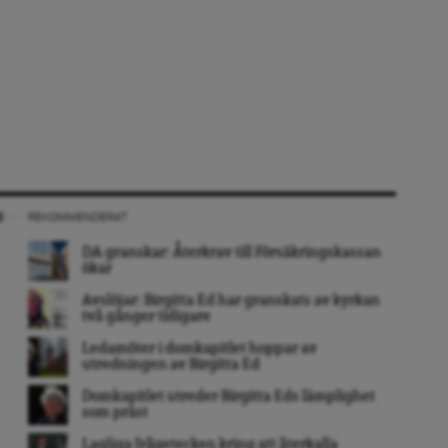
REKOMMENDERAT
DA granskar: Återkrav till Försäkringskassan
ökar
Avslöjar: Birgitta Ed har granskats av kyrkan
två gånger tidigare
Ledamöter i domkapitlet hoppar av
utredningen av Birgitta Ed
Domkapitlet utreder Birgitta Eds lämplighet
som präst
Lagliga frågetecken kring att återkalla