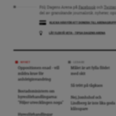
Följ Dagens Arena på
Facebook
och
Twitter
del av granskande journalistik, nyheter, op
KLICKA HÄR FÖR ATT DONERA TILL ARENAGRUP
LÅT FLER FÅ VETA – TIPSA DAGENS ARENA
NYHET
LEDARE
Oppositionen enad – vill
Målet är att fylla flödet
mildra krav för
med skit
anhöriginvandring
Så trött på tågkaos
Bostadsministern om
hyresförhandlingarna:
Nej, Jomhshof och
”Följer utvecklingen noga”
Lindberg är inte lika goda
kålsupare
Hyresförhandlingar