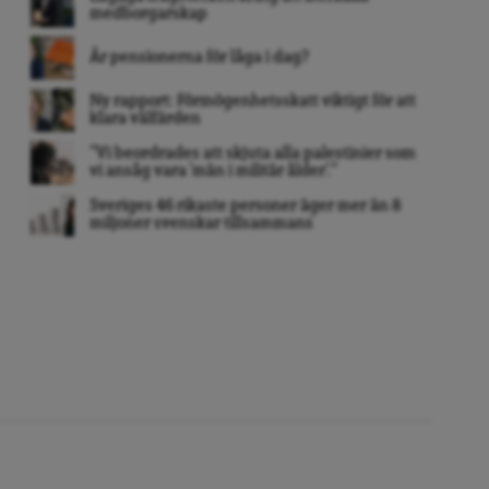
medborgarskap
Är pensionerna för låga i dag?
Ny rapport: Förmögenhetsskatt viktigt för att
klara välfärden
”Vi beordrades att skjuta alla palestinier som
vi ansåg vara ’män i militär ålder’. ”
Sveriges 46 rikaste personer äger mer än 8
miljoner svenskar tillsammans