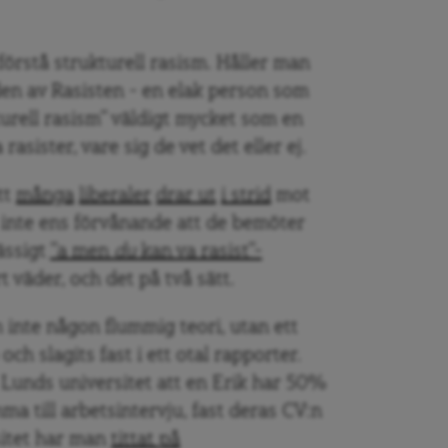
förstå strukturell rasism. Håller man
en av Rasisten – en elak person som
ukturell rasism” väldigt mycket som en
 rasister, vare sig de vet det eller ej.
tt
många
liberaler
drar ut
i strid
mot
r inte ens förvånande att de bemöter
ässigt
”a men
du
kan va rasist”-
 väder, och det på två sätt.
m inte någon flummig teori, utan ett
h slagits fast i ett otal rapporter.
 Lunds universitet att en Erik har 50%
a till arbetsintervju, fast deras CV:n
rsitet har man
tittat på