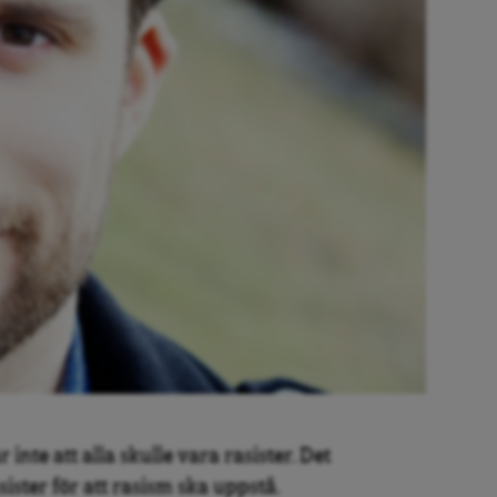
inte att alla skulle vara rasister. Det
ister för att rasism ska uppstå.