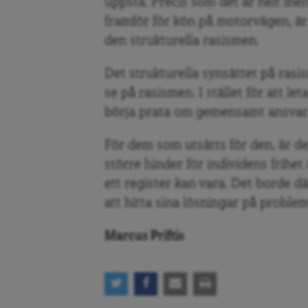
uppstå. Precis som det är helt men
framför för kön på motorvägen, är d
den strukturella rasismen.
Det strukturella synsättet på rasism
se på rasismen. I stället för att let
börja prata om gemensamt ansvar
För dem som utsätts för den, är de
större hinder för individens frihe
ett register kan vara. Det borde dä
att hitta sina lösningar på problem
Marcus Priftis