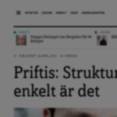
NYHETER
LEDARE
DEBATT
ESSÄ
ARENAGRUPPEN
DEBATT
LEDARE
Stoppa förslaget om fängelse för 14-
Mål
åringar
PUBLICERAT: 22 APRIL, 2013
AV:
KRÖNIKA
Priftis: Struktu
enkelt är det