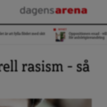
NYHET
et är att fylla flödet med skit
Oppositionen enad – vill
för anhöriginvandring
rell rasism – så