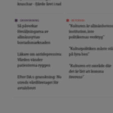
kraschar – fjärde året i rad
GRANSKNING
INTERVJU
Så påverkar
”Kulturen är allmänheten
försäljningarna av
institution, inte
allmännyttan
politikernas verktyg”
bostadsmarknaden
”Kulturpolitiken måste stå
Läkare om antidepressiva:
på fyra ben”
Vården vänder
patienterna ryggen
”Kulturen ett område där
det är lätt att komma
Efter DA:s granskning: Nu
överens”
utreds vårdföretaget för
avtalsbrott