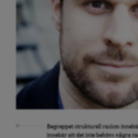
Begreppet strukturell rasism innebär 
innebär att det inte behövs några ras