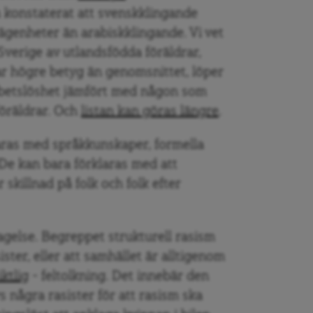
 konstaterat att svenskklingande
lägenheter än arabiskklingande. Vi vet
Sverige av utlandsfödda föräldrar,
r högre betyg än genomsnittet, löper
arbetslöshet jämfört med någon som
öräldrar. Och
listan kan göras längre
.
laras med språkkunskaper, formella
 De kan bara förklaras med att
killnad på folk och folk efter
agelse. Begreppet strukturell rasism
sister, eller att samhället är alltigenom
ktlig
– feltolkning. Det innebär den
s några rasister för att rasism ska