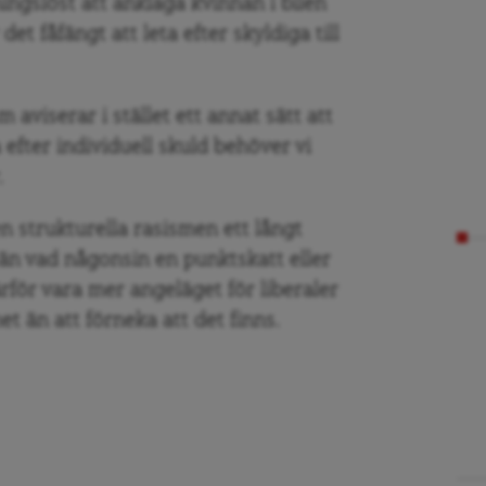
ingslöst att anklaga kvinnan i bilen
et fåfängt att leta efter skyldiga till
 aviserar i stället ett annat sätt att
a efter individuell skuld behöver vi
.
n strukturella rasismen ett långt
t än vad någonsin en punktskatt eller
rför vara mer angeläget för liberaler
et än att förneka att det finns.