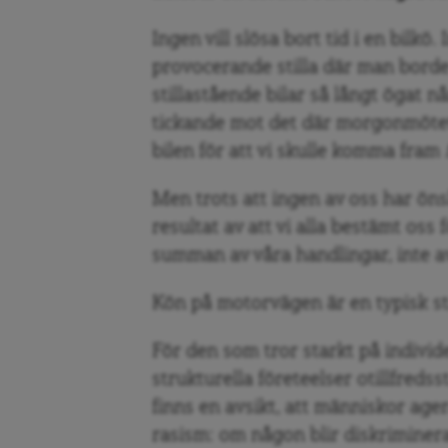
Ingen vill slösa bort tid i en bilkö.
provocerande stilla där man borde 
stillastående bilar så långt ögat 
tickande mot det där morgonmötet
bilen för att vi skulle komma fram
Men trots att ingen av oss har öns
resultat av att vi alla bestämt oss 
summan av våra handlingar, inte av
Kön på motorvägen är en typisk st
För den som tror starkt på individen
strukturella företeelser otillfredsst
finns en avsikt, att människor ager
rasism: om någon blir diskriminerad