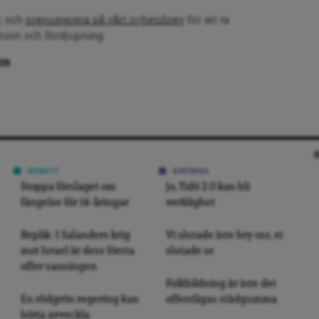
, och
prenumerera på vårt nyhetsbrev
för att ta
inion och fördjupning.
PEN
DEBATT
KRÖNIKA
Stoppa förslaget om
Jo, Tidö 2.0 kan bli
fängelse för 14-åringar
verklighet
Replik: I Salanders krig
Vi slutade inte bry oss, vi
mot Israel är dess första
slutade se
offer sanningen
Folkbildning är inte det
En rödgrön regering kan
offentligas städgumma
börja avveckla