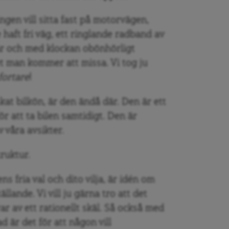
 Ingen vill sitta fast på motorvägen,
haft fri väg, ett ringlande radband av
når och med klockan obönhörligt
 man kommer att missa. Vi tog ju
fortare
!
kat bilkön, är den ändå där. Den är ett
för att ta bilen samtidigt. Den är
 våra avsikter.
ruktur.
s fria val och dito vilja, är idén om
ällande. Vi vill ju gärna tro att det
ar av ett rationellt skäl. Så också med
 är det för att någon vill