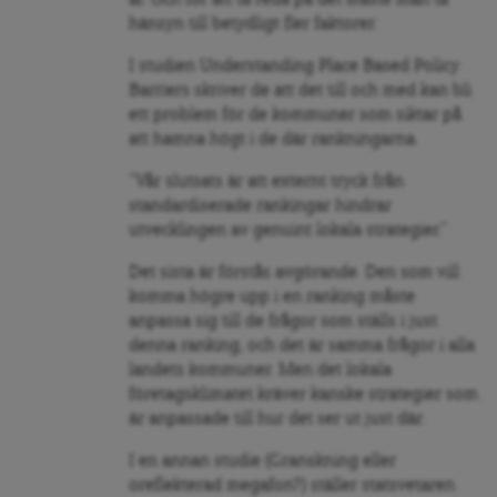
hänsyn till betydligt fler faktorer.
I studien Understanding Place Based Policy
Barriers skriver de att det till och med kan bli
ett problem för de kommuner som siktar på
att hamna högt i de där rankningarna.
”Vår slutsats är att externt tryck från
standardiserade rankingar hindrar
utvecklingen av genuint lokala strategier.”
Det sista är förstås avgörande. Den som vill
komma högre upp i en ranking måste
anpassa sig till de frågor som ställs i just
denna ranking, och det är samma frågor i alla
landets kommuner. Men det lokala
företagsklimatet kräver kanske strategier som
är anpassade till hur det ser ut just där.
I en annan studie (Granskning eller
oreflekterad megafon?) ställer statsvetaren