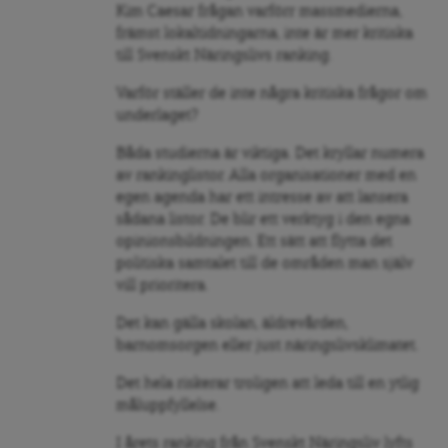
Kim Caesar frågan varförr massmedierna,
främst lokaltidningarna, inte är mer kritiska
till Svenskt Näringslivs ranking.
Varför ställer de inte några kritiska frågor om
underlaget?
Båda studierna är viktiga. Det kryllar numera
av rankinglistor. Alla organisationer med en
egen agenda har ett intresse av att lansera
sådana listor. De blir ett verktyg i den egna
opinionsbildningen. Ett sätt att flytta det
politiska samtalet till de områden man själv
vill prioritera.
Det kan gälla skolan, äldrevården,
barnomsorgen eller just näringslivsklimatet.
Det hela riskerar troligen att leda till en ytlig
måluppfyllelse.
I årets ranking från Svenskt Näringsliv lyfts