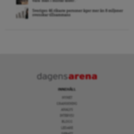
vara ’män i militär ålder’. ”
Sveriges 46 rikaste personer äger mer än 8 miljoner
svenskar tillsammans
INNEHÅLL
NYHET
GRANSKNING
ANALYS
INTERVJU
BLOGG
LEDARE
DEBATT