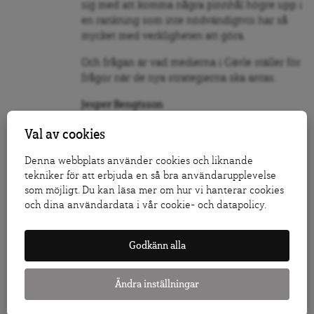
sig med att komma några pinnhål högre upp i
en rankning som inte nödvändigtvis har så
mycket med verkligheten att göra.
Och frågan är vad medierna i Gävle ställer för
frågor när de nya strategierna ska antas.
Jesper Bengtsson
Val av cookies
Denna webbplats använder cookies och liknande
tekniker för att erbjuda en så bra användarupplevelse
Följ Dagens Arena på
Facebook
och
Twitter
, och
som möjligt. Du kan läsa mer om hur vi hanterar cookies
prenumerera på vårt nyhetsbrev
för att ta del av
och dina användardata i vår cookie- och datapolicy.
granskande journalistik, nyheter, opinion och
fördjupning.
Godkänn alla
KLICKA HÄR FÖR ATT DONERA TILL ARENAGRUPPEN
LÅT FLER FÅ VETA – TIPSA DAGENS ARENA
Ändra inställningar