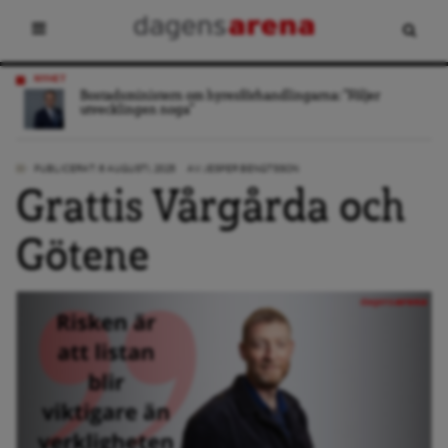
NYHET
Bostadsministern om hyresförhandlingarna: ”Följer
utvecklingen noga”
PUBLICERAT: 6 AUGUSTI, 2025
AV:
JESPER BENGTSSON
Grattis Vårgårda och
Götene