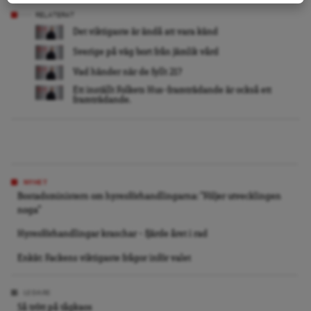
RELATERAT
Det viktigaste är ändå att vara känd
Sverige på väg bort från jämlik vård
Vad händer när de fyllt 21?
Ett inställt Folkets Hus-framträdande är också ett
framträdande.
NYHET
Bostadsministern om hyresförhandlingarna: ”Följer utvecklingen
noga”
Hyresförhandlingar kraschar – fjärde året i rad
Enkät: Fackens viktigaste frågor inför valet
LEDARE
Så trött på tågkaos