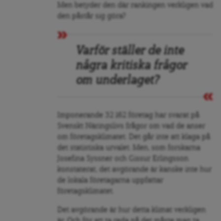
Men betyder den där rankingen verkligen vad
den påstår sig göra?
Varför ställer de inte
några kritiska frågor
om underlaget?
Imponerande 32 162 företag har svarat på
Svenskt Näringslivs frågor om vad de anser
om företagsklimatet. Det går inte att klaga på
det statistiska urvalet. Men, som forskarna
Josefina Syssner och Gissur Erlingsson
konstaterat, det avgörande är kanske inte hur
de lokala företagarna uppfattar
företagsklimatet.
Det avgörande är hur detta klimat verkligen
är. Och för att ta reda på det måste man ta