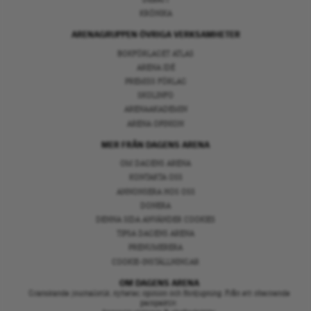
KRÖNIKA
ARENAGRUPPEN ÖVRIGA VERKSAMHETER
BOKFÖRLAGET ATLAS
ARENA IDÉ
PREMISS FÖRLAG
SKOLINFO
ARENAAKADEMIN
ARENA OPINION
MER FRÅN DAGENS ARENA
OM DAGENS ARENA
KONTAKTA OSS
ANNONSERA HOS OSS
DONERA
DENNA SIDA ANVÄNDER COOKIES
TIPSA DAGENS ARENA
PRENUMERERA
COOKIE-INSTÄLLNINGAR
OM DAGENS ARENA
Granskande journalistik, nyheter, opinion och fördjupning. Från ett oberoende
perspektiv.