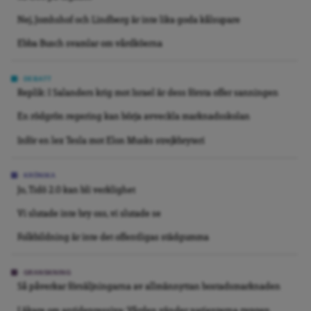
Nej, Jomhshof och Lindberg är inte lika goda kålsupare
Ebba Busch svamlar om vårdköerna
DEBATT
Replik: I Salanders krig mot Israel är dess första offer sanningen
En rödgrön regering kan börja avveckla marknadsskolan
Inför en lex Tesla mot Elon Musks strejkbryteri
KRÖNIKA
Jo, Tidö 2.0 kan bli verklighet
Vi slutade inte bry oss, vi slutade se
Folkbildning är inte det offentligas städgumma
GRANSKNING
Så påverkar försäljningarna av allmännyttan bostadsmarknaden
Läkare om antidepressiva: Vården vänder patienterna ryggen