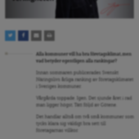
Alla kommuner vill ha bra företagsklimat, men
vad betyder egentligen alla rankingar?
Innan sommaren publicerades Svenskt
Näringslivs årliga ranking av företagsklimatet
i Sveriges kommuner.
Vårgårda toppade. Igen. Det sjunde året i rad
man ligger högst. Tätt följd av Götene.
Det handlar alltså om två små kommuner som
tycks klara sig väldigt bra sett till
företagarnas villkor.