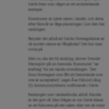
Gävle fram som något av ett avskräckande
exempel.
Kommunen är sjätte sämst i landet, och detta
efter flera år av låga placeringar i just den här
rankingen.
Betyder det alltså att Gävles företagsklimat är
så mycket sämre än Vårgårdas? Det bör man
tvivla på.
Men nu ska det bli ändring, skriver Svenskt
Näringsliv på sin hemsida. Kommuner ”tar
krafttag” för att vända utvecklingen. ”Det
finns företagare som fått ett bemötande som
inte är acceptabelt”, säger Åsa Viklund Lång
(S), kommunstyrelsens ordförande i Gävle.
Rankingen som väckarklocka, alltså. Kanske
är det gott så. Men frågan är om Gävle klarar
av att fokusera på rätt saker, eller om de nöjer