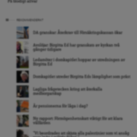
På blodigt allvar
REKOMMENDERAT
DA granskar: Återkrav till Försäkringskassan ökar
Avslöjar: Birgitta Ed har granskats av kyrkan två
gånger tidigare
Ledamöter i domkapitlet hoppar av utredningen av
Birgitta Ed
Domkapitlet utreder Birgitta Eds lämplighet som präst
Lagliga frågetecken kring att återkalla
medborgarskap
Är pensionerna för låga i dag?
Ny rapport: Förmögenhetsskatt viktigt för att klara
välfärden
”Vi beordrades att skjuta alla palestinier som vi ansåg