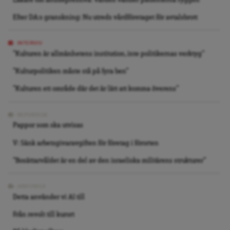
Efter DA:s granskning: Nu utreds vårdföretaget för avtalsbrott
INTERVJU
”Kulturen är allmänhetens institution, inte politikernas verktyg”
”Kulturpolitiken måste stå på fyra ben”
”Kulturen ett område där det är lätt att komma överens”
REPORTAGE
Pappor som ska utvisas
V: Sänk arbetsgivaravgiften för företag i förorten
”Bosättarvåldet är en del av den israeliska militärens strukturer”
ARKIVBILD
Detta använder vi AI till
Från revolt till kurort