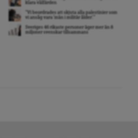
klara välfärden
”Vi beordrades att skjuta alla palestinier som
vi ansåg vara ’män i militär ålder’. ”
Sveriges 46 rikaste personer äger mer än 8
miljoner svenskar tillsammans