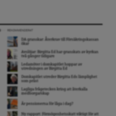
REKOMMENDERAT
DA granskar: Återkrav till Försäkringskassan
ökar
Avslöjar: Birgitta Ed har granskats av kyrkan
två gånger tidigare
Ledamöter i domkapitlet hoppar av
utredningen av Birgitta Ed
Domkapitlet utreder Birgitta Eds lämplighet
som präst
Lagliga frågetecken kring att återkalla
medborgarskap
Är pensionerna för låga i dag?
Ny rapport: Förmögenhetsskatt viktigt för att