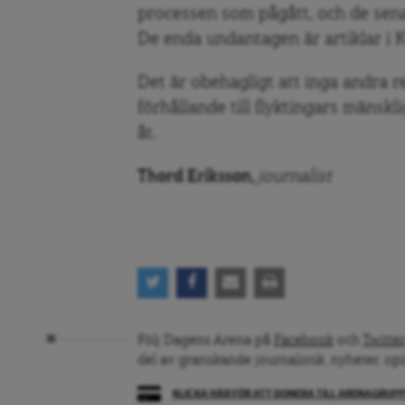
processen som pågått, och de sen
De enda undantagen är artiklar i K
Det är obehagligt att inga andra r
förhållande till flyktingars mänskl
åt.
Thord Eriksson,
journalist
Följ Dagens Arena på
Facebook
och
Twitter
del av granskande journalistik, nyheter, op
KLICKA HÄR FÖR ATT DONERA TILL ARENAGRUP