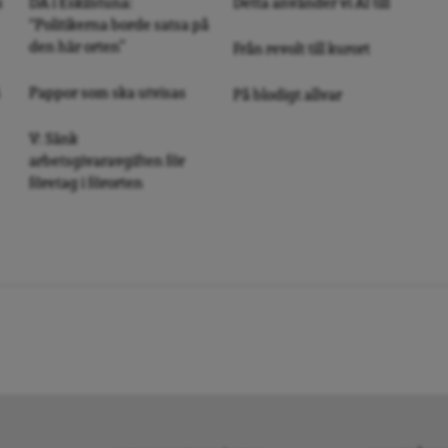
s
DA i Eskilstuna:
Detta använder vi AI till
“Politikerna borde satsa på
den här orten”
Från revolt till kurort
Pappor som ska utvisas
På blodigt allvar
V: Sänk
arbetsgivaravgiften för
företag i förorten