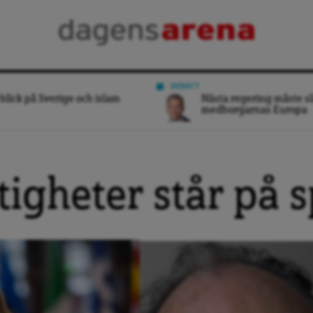
DEBATT
blick på Sverige och islam
Nästa regering måste sl
medborgarnas Europa
tigheter står på s