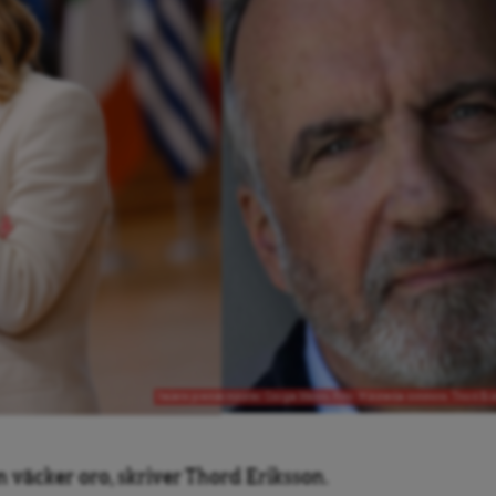
Italiens premiärminister Giorgia Meloni. Foto: Wikimedia commons. Thord Erik
 väcker oro, skriver Thord Eriksson.