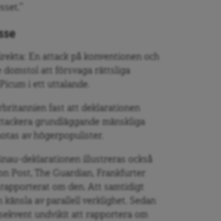
sset.”
sse
irekta: En attack på konventionen och
 domstol att försvaga rättsliga
Picum i ett uttalande.
britannien fast att deklarationen
 attackera grundläggande mänskliga
hotas av högerpopulister.
au-deklarationen illustreras också
n Post, The Guardian, Frankfurter
apporterat om den. Att samtidigt
 känsla av parallell verklighet. Sedan
nsekvent undvikit att rapportera om