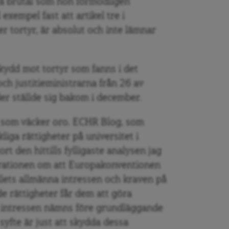
 så brutal som hon förmodligen
 exempel fast att artikel tre i
 tortyr, är absolut och inte lämnar
skydd mot tortyr som fanns i det
h justitieministrarna från 26 av
r ställde sig bakom i december.
 som väcker oro. ECHR Blog, som
liga rättigheter på universitet i
t den hittills fylligaste analysen jag
klarationen om att Europakonventionen
llets allmänna intressen och kraven på
e rättigheter får dem att göra
a intressen nämns före grundläggande
yfte är just att skydda dessa