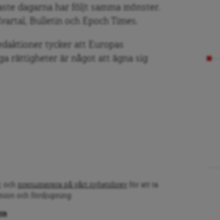
aste dagarna har följt samma mönster.
vartal, Bulletin och Epoch Times.
edaktioner tycker att Europas
iga rättigheter är något att ägna sig
, och
prenumerera på vårt nyhetsbrev
för att ta
inion och fördjupning.
PEN