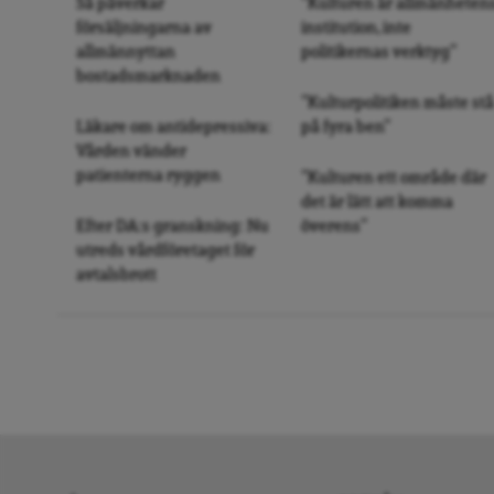
Så påverkar
”Kulturen är allmänheten
försäljningarna av
institution, inte
allmännyttan
politikernas verktyg”
bostadsmarknaden
”Kulturpolitiken måste stå
Läkare om antidepressiva:
på fyra ben”
Vården vänder
patienterna ryggen
”Kulturen ett område där
det är lätt att komma
Efter DA:s granskning: Nu
överens”
utreds vårdföretaget för
avtalsbrott