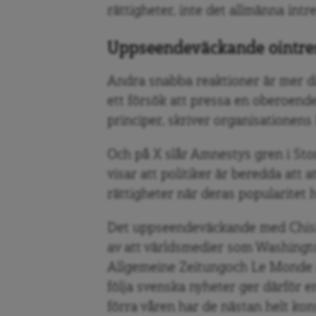
rättigheter, inte det allmänna intre
Uppseendeväckande ointre
Andra snabba reaktioner är mer d
ett försök att pressa en oberoende
principer, skriver organisationens 
Och på X slår Amnestys gren i Stor
visar att politiker är beredda att
rättigheter när deras popularitet 
Det uppseendeväckande med Chisin
av att världsmedier som Washingto
Allgemeine Zeitungoch Le Monde r
följa svenska nyheter ger därför en
förra våren har de nästan helt ko