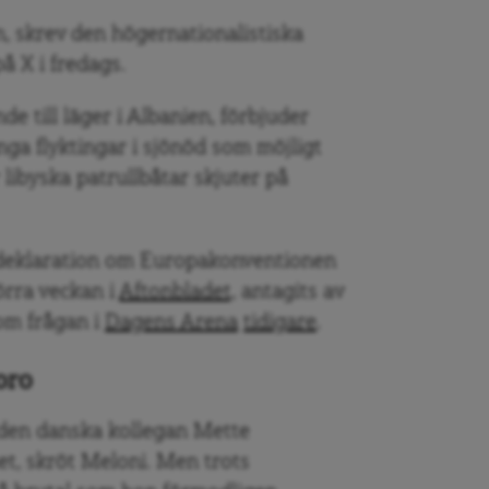
, skrev den högernationalistiska
å X i fredags.
de till läger i Albanien, förbjuder
ga flyktingar i sjönöd som möjligt
 libyska patrullbåtar skjuter på
n deklaration om Europakonventionen
örra veckan i
Aftonbladet,
antagits av
 om frågan i
Dagens Arena
tidigare
.
oro
 den danska kollegan Mette
t, skröt Meloni. Men trots