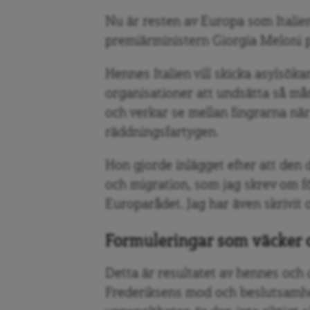
Nu är resten av Europa som Italien
premiärministern Giorgia Meloni p
Hennes Italien vill skicka asylsökan
organisationer att undsätta så mån
och verkar se mellan fingrarna när
räddningsfartygen.
Hon gjorde inlägget efter att de
och migration, som jag skrev om f
Europarådet. Jag har även skrivit
Formuleringar som väcker 
Detta är resultatet av hennes och
Frederiksens mod och beslutsamhe