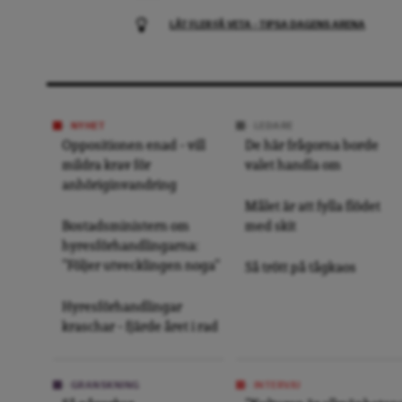
LÅT FLER FÅ VETA – TIPSA DAGENS ARENA
NYHET
LEDARE
Oppositionen enad – vill
De här frågorna borde
mildra krav för
valet handla om
anhöriginvandring
Målet är att fylla flödet
Bostadsministern om
med skit
hyresförhandlingarna:
”Följer utvecklingen noga”
Så trött på tågkaos
Hyresförhandlingar
kraschar – fjärde året i rad
GRANSKNING
INTERVJU