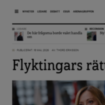
NYHETER
LEDARE
DEBATT
ESSÄ
ARENAGRUPPEN
LEDARE
RECENSION
De här frågorna borde valet handla
Ny 
om
PUBLICERAT: 18 MAJ, 2026
AV:
THORD ERIKSSON
Flyktingars rät