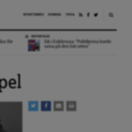
NYHETSBREV
DONERA
TIPSA
REPORTAGE
åss för
DA i Eskilstuna: “Politikerna borde
satsa på den här orten”
pel