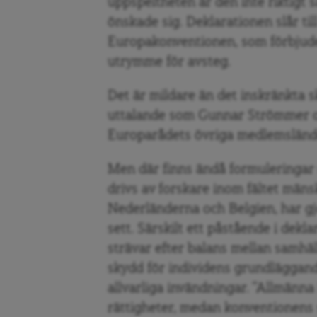
uppspeltheten är den inte riktigt
önskade sig. Deklarationen slår till
Europakonventionen, som förbjuder
utrymme för avsteg.
Det är mildare än det inskränkta 
uttalande som Gunnar Strömmer oc
Europarådets övriga medlemslände
Men där finns ändå formuleringar
drivs av forskare inom fältet mänsk
Nederländerna och Belgien, har gjor
sett. Särskilt ett påstående i de
strävar efter balans mellan samhä
skydd för individens grundläggand
allvarliga invändningar. ”Allmänn
rättigheter, medan konventionens s