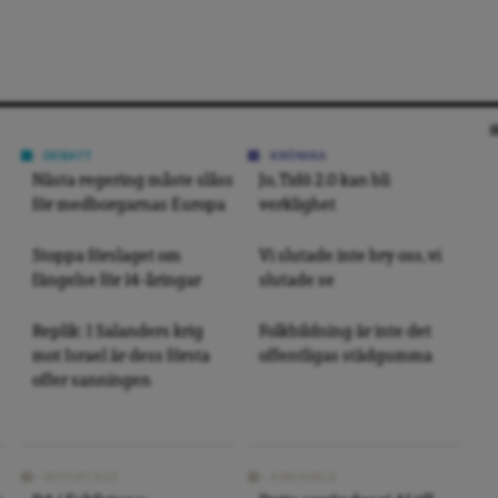
DEBATT
KRÖNIKA
Nästa regering måste slåss
Jo, Tidö 2.0 kan bli
för medborgarnas Europa
verklighet
Stoppa förslaget om
Vi slutade inte bry oss, vi
fängelse för 14-åringar
slutade se
Replik: I Salanders krig
Folkbildning är inte det
mot Israel är dess första
offentligas städgumma
offer sanningen
REPORTAGE
ARKIVBILD