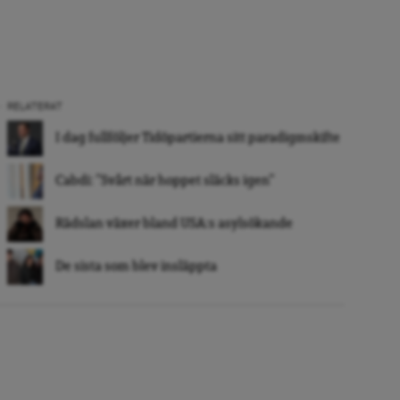
RELATERAT
I dag fullföljer Tidöpartierna sitt paradigmskifte
Cabdi: ”Svårt när hoppet släcks igen”
Rädslan växer bland USA:s asylsökande
De sista som blev insläppta