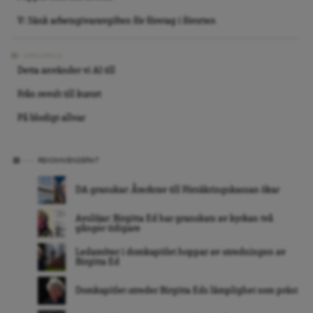
V: Sänk arbetsgivaravgiften för företag i förorten
ARKIVBILD
Detta använder vi AI till
Från revolt till kurort
På blodigt allvar
REKOMMENDERAT
DA granskar: Återkrav till Försäkringskassan ökar
Avslöjar: Birgitta Ed har granskats av kyrkan två
gånger tidigare
Ledamöter i domkapitlet hoppar av utredningen av
Birgitta Ed
Domkapitlet utreder Birgitta Eds lämplighet som präst