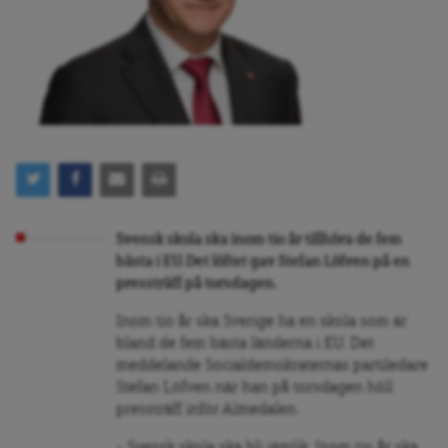
Svensk skola ska inom tio år tillhöra de fem
bästa i EU. Det löftet gav Stefan Löfven på en
pressträff på torsdagen.
Inom tio år ska Sverige ha en skola som är
bland de fem bästa länderna i EU. Det
meddelande Socialdemokraternas partiledare
Stefan Löfven när han på torsdagen höll
pressträff inför Almedalen.
– Svensk skola ska bli jämlik. Inom tio år ska