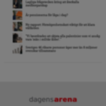
Lagliga frågetecken kring att återkalla
medborgarskap
Är pensionerna för låga i dag?
Ny rapport: Förmögenhetsskatt viktigt för att klara
välfärden
”Vi beordrades att skjuta alla palestinier som vi ansåg
vara ’män i militär ålder’. ”
Sveriges 46 rikaste personer äger mer än 8 miljoner
svenskar tillsammans