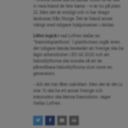
vi vara bland de fem bästa – vi är nu på plats
22. Men det är möjligt och vi har dragit
lärdomar från Norge. Det är bland annat
viktigt med tidigare hjälpinsatser i skolan.
Löftet ingick i
vad Löfven kallar en
“framtidsplattform”. I plattformen ingår även
det tidigare kända beskedet att Sverige ska ha
lägst arbetslöshet i EU till 2020 och att
hälsoklyftorna ska minska så att de
påverkbara hälsoklyftorna sluts inom en
generation.
– Allt det här låter självklart. Men det är det ju
inte. Vi ska ha ett annat Sverige och
människor ska känna framtidstro, säger
Stefan Löfven.