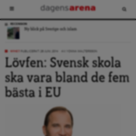
RECENSION
Ny blick på Sverige och islam
NYHET
PUBLICERAT: 26 JUNI, 2014
AV:
YONNA WALTERSSON
Lövfen: Svensk skola
ska vara bland de fem
bästa i EU