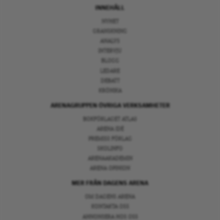
INNEHÅLL
NYHET
GRANSKNING
ANALYS
INTERVJU
BLOGG
LEDARE
DEBATT
KRÖNIKA
ARENAGRUPPEN ÖVRIGA VERKSAMHETER
BOKFÖRLAGET ATLAS
ARENA IDÉ
PREMISS FÖRLAG
SKOLINFO
ARENAAKADEMIN
ARENA OPINION
MER FRÅN DAGENS ARENA
OM DAGENS ARENA
KONTAKTA OSS
ANNONSERA HOS OSS