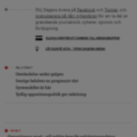
Följ Dagens Arena på
Facebook
och
Twitter
, och
prenumerera på vårt nyhetsbrev
för att ta del av
granskande journalistik, nyheter, opinion och
fördjupning.
KLICKA HÄR FÖR ATT DONERA TILL ARENAGRUPPEN
LÅT FLER FÅ VETA – TIPSA DAGENS ARENA
RELATERAT
Omvändelse under galgen
Sverige behöver en progressiv röst
Systemskiftet är här
Tydlig oppositionspolitik ger utdelning
NYHET