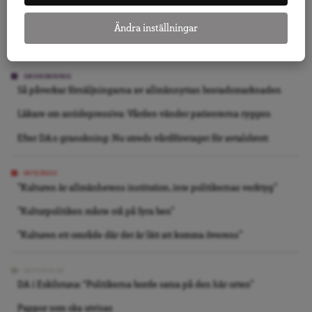
Vi slutade inte bry oss, vi slutade se
Ändra inställningar
Folkbildning är inte det offentligas städgumma
GRANSKNING
Så påverkar försäljningarna av allmännyttan bostadsmarknaden
Läkare om antidepressiva: Vården vänder patienterna ryggen
Efter DA:s granskning: Nu utreds vårdföretaget för avtalsbrott
INTERVJU
”Kulturen är allmänhetens institution, inte politikernas verktyg”
”Kulturpolitiken måste stå på fyra ben”
”Kulturen ett område där det är lätt att komma överens”
REPORTAGE
DA i Eskilstuna: “Politikerna borde satsa på den här orten”
Pappor som ska utvisas