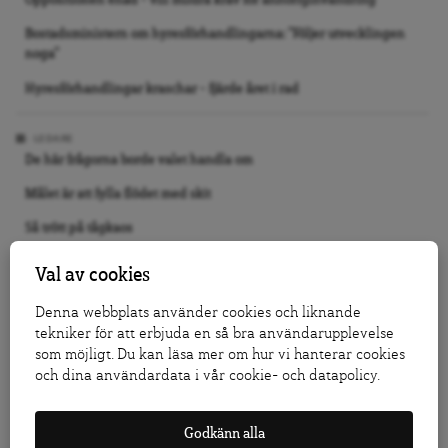
Oppositionen enad – vill mildra krav för anhöriginvandring
Bostadsministern om hyresförhandlingarna: ”Följer utvecklingen
noga”
Hyresförhandlingar kraschar – fjärde året i rad
LEDARE
De här frågorna borde valet handla om
Målet är att fylla flödet med skit
Så trött på tågkaos
Val av cookies
DEBATT
Nästa regering måste slåss för medborgarnas Europa
Denna webbplats använder cookies och liknande
tekniker för att erbjuda en så bra användarupplevelse
Stoppa förslaget om fängelse för 14-åringar
som möjligt. Du kan läsa mer om hur vi hanterar cookies
Replik: I Salanders krig mot Israel är dess första offer sanningen
och dina användardata i vår cookie- och datapolicy.
KRÖNIKA
Godkänn alla
Jo, Tidö 2.0 kan bli verklighet