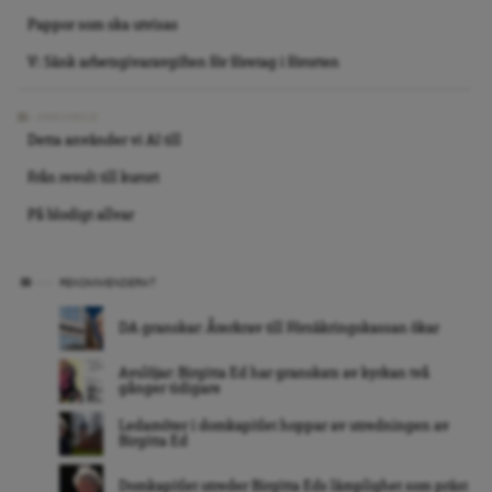
Pappor som ska utvisas
V: Sänk arbetsgivaravgiften för företag i förorten
ARKIVBILD
Detta använder vi AI till
Från revolt till kurort
På blodigt allvar
REKOMMENDERAT
DA granskar: Återkrav till Försäkringskassan ökar
Avslöjar: Birgitta Ed har granskats av kyrkan två
gånger tidigare
Ledamöter i domkapitlet hoppar av utredningen av
Birgitta Ed
Domkapitlet utreder Birgitta Eds lämplighet som präst