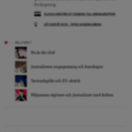
fördjupning.
KLICKA HÄR FÖR ATT DONERA TILL ARENAGRUPPEN
LÅT FLER FÅ VETA – TIPSA DAGENS ARENA
RELATERAT
Nu är det slut!
Journalisters engagemang och kunskaper
Tystnadsplikt och EU-skräck
Följsamma utgivare och journalister med åsikter