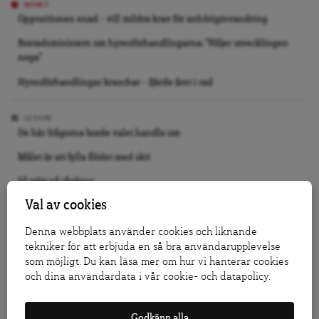
NYHET
Oppositionen enad – vill mildra krav för anhöriginvandring
Bostadsministern om hyresförhandlingarna: ”Följer utvecklingen
noga”
Hyresförhandlingar kraschar – fjärde året i rad
LEDARE
De här frågorna borde valet handla om
Målet är att fylla flödet med skit
Så trött på tågkaos
Val av cookies
DEBATT
Denna webbplats använder cookies och liknande
Nästa regering måste slåss för medborgarnas Europa
tekniker för att erbjuda en så bra användarupplevelse
Stoppa förslaget om fängelse för 14-åringar
som möjligt. Du kan läsa mer om hur vi hanterar cookies
och dina användardata i vår cookie- och datapolicy.
Replik: I Salanders krig mot Israel är dess första offer sanningen
Godkänn alla
KRÖNIKA