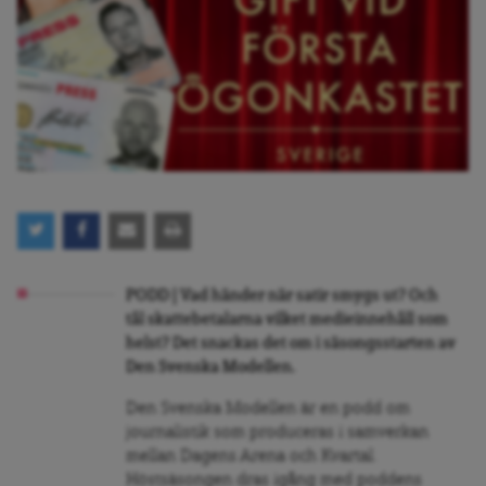
PODD | Vad händer när satir smygs ut? Och
tål skattebetalarna vilket medieinnehåll som
helst? Det snackas det om i säsongsstarten av
Den Svenska Modellen.
Den Svenska Modellen är en podd om
journalistik som produceras i samverkan
mellan Dagens Arena och Kvartal.
Höstsäsongen dras igång med poddens