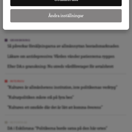
Jo, Tidö 2.0 kan bli verklighet
Vi slutade inte bry oss, vi slutade se
Ändra inställningar
Folkbildning är inte det offentligas städgumma
GRANSKNING
Så påverkar försäljningarna av allmännyttan bostadsmarknaden
Läkare om antidepressiva: Vården vänder patienterna ryggen
Efter DA:s granskning: Nu utreds vårdföretaget för avtalsbrott
INTERVJU
”Kulturen är allmänhetens institution, inte politikernas verktyg”
”Kulturpolitiken måste stå på fyra ben”
”Kulturen ett område där det är lätt att komma överens”
REPORTAGE
DA i Eskilstuna: “Politikerna borde satsa på den här orten”