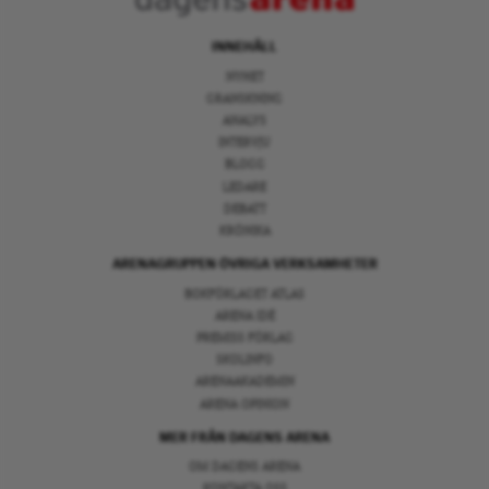
INNEHÅLL
NYHET
GRANSKNING
ANALYS
INTERVJU
BLOGG
LEDARE
DEBATT
KRÖNIKA
ARENAGRUPPEN ÖVRIGA VERKSAMHETER
BOKFÖRLAGET ATLAS
ARENA IDÉ
PREMISS FÖRLAG
SKOLINFO
ARENAAKADEMIN
ARENA OPINION
MER FRÅN DAGENS ARENA
OM DAGENS ARENA