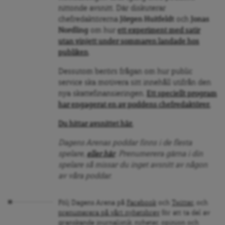
nittonde avsnitt. Där diskuterar
chefredaktörerna
Jörgen Huitfeldt
och
Jonas
Nordling
om hur
ett experiment med satir
utan vinjett under sommaren landade hos
publiken
.
Dessutom berörs frågan om hur public
service ska motivera sitt innehåll utifrån den
nya skattefinansieringen.
Ett speciellt program
har engagerat en av poddens chefredaktörer.
Du hittar avsnittet här.
Dagens Arenas poddar finns i de flesta
spelare,
eller här
. Prenumerera gärna i din
spelare så missar du inget avsnitt av någon
av våra poddar.
Följ Dagens Arena på
Facebook
och
Twitter
, och
prenumerera på vårt nyhetsbrev
för att ta del av
granskande journalistik, nyheter, opinion och