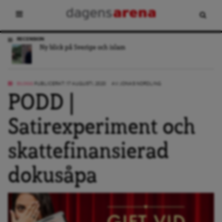
RECENSION
Ny blick på Sverige och islam
BLOGG
PUBLICERAT: 17 AUGUSTI, 2020
AV:
JONAS NORDLING
PODD |
Satirexperiment och
skattefinansierad
dokusåpa