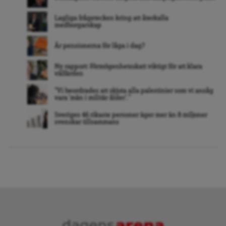
Lagliga frågetecken kring att återkalla
medborgarskap
Är pensionerna för låga i dag?
Ny rapport: Förmögenhetsskatt viktigt för att klara
välfärden
”Vi beordrades att skjuta alla palestinier som vi ansåg
vara ’män i militär ålder’. ”
Sveriges 46 rikaste personer äger mer än 8 miljoner
svenskar tillsammans