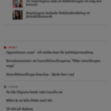
SD-regeringens slakt av folkbildningen ett slag mot
kvinnor
Regeringens ändrade föräldraförsäkring ett
jämställdhetssvek
NYHET
Oppositionen enad – vill mildra krav för anhöriginvandring
Bostadsministern om hyresförhandlingarna: ”Följer utvecklingen
noga”
Hyresförhandlingar kraschar – fjärde året i rad
LEDARE
De här frågorna borde valet handla om
Målet är att fylla flödet med skit
Så trött på tågkaos