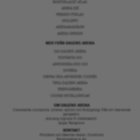
BOKFÖRLAGET ATLAS
ARENA IDÉ
PREMISS FÖRLAG
SKOLINFO
ARENAAKADEMIN
ARENA OPINION
MER FRÅN DAGENS ARENA
OM DAGENS ARENA
KONTAKTA OSS
ANNONSERA HOS OSS
DONERA
DENNA SIDA ANVÄNDER COOKIES
TIPSA DAGENS ARENA
PRENUMERERA
COOKIE-INSTÄLLNINGAR
OM DAGENS ARENA
Granskande journalistik, nyheter, opinion och fördjupning. Från ett oberoende
perspektiv.
Ansvarig utgivare & chefredaktör:
Jesper Bengtsson
KONTAKT
Politikens och Idéernas Arena i Stockholm
Barnhusgatan 4, 4tr