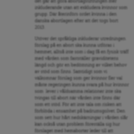
det går att göra abortlagstiftningen mer
inkluderande utan att exkludera kvinnor som
grupp. Där återinförs ordet kvinna i den
danska abortlagen efter att det togs bort
2013.
Utöver det språkliga inkluderar utredningen
förslag på en abort ska kunna utföras i
hemmet, alltså inte som i dag få en fysisk träff
med vården som fastställer graviditetens
längd och gör en bedömning av vilket behov
av stöd som finns. Samtidigt som vi
välkomnar förslag som ger kvinnor fler val
måste regeringen kunna svara på hur kvinnor
som lever i våldsamma relationer inte ska
tvingas till abort när vården inte finns där
som ett stöd. För att inte tala om risken att
förblöda i ensamhet på badrumsgolvet. Den
som sett hur hårt nedskärningar i vården slår
kan också utan problem föreställa sig hur
förslaget med hemaborter leder till att