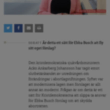
Annika Strandhäll, S-Kvinnor
Är detta ett sätt för Ebba Busch att fly
DEBATT
sitt eget förslag?
Den kristdemokratiska sjukvårdsministern
Acko Ankarberg Johansson har tagit emot
slutbetänkandet av utredningen om
förändringar i abortlagstiftningen. Syftet var
att modernisera lagen men förslaget är allt
annat än modernt. Frågan är om detta är ett
sätt för Kristdemokraterna att slippa ta ansvar
för Ebba Busch förslag om att skydda
aborträtten.