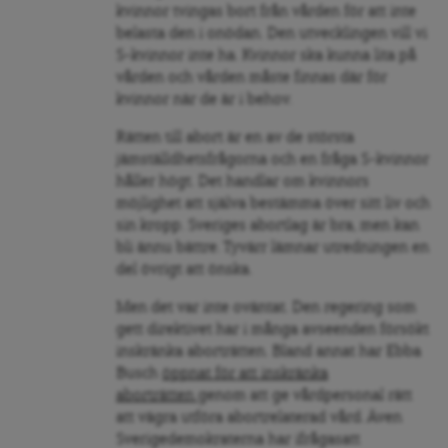
kvinnor tvingas bort från vården för att inte
belasta den i onödan. Den utvecklingen vill vi
S-kvinnor inte ha. Kvinnor ska kunna lita på
vården och vården måste finnas där för
kvinnor när de är i behov.
Rätten till abort är en av de största
jämställdhetsfrågorna och en fråga S-kvinnor
håller högt. Det handlar om kvinnors
möjlighet att själva bestämma över sitt liv och
sin kropp. Sveriges abortlag är bra, men kan
bli ännu bättre. Tyvärr lämnar utredningen en
del övrigt att önska.
Men det var inte oväntat. Den regering som
gett direktivet har i många avseenden försökt
inskränka aborträtten. Bland annat har Ebba
Busch
öppnat för att inskränka
aborträtten
genom att ge vårdpersonal rätt
att vägra utföra abortrelaterad vård. Även
Sverigedemokraterna har ifrågasatt