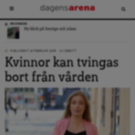
RECENSION
Ny blick på Sverige och islam
PUBLICERAT: 20 FEBRUARI, 2025
AV:
DEBATT
Kvinnor kan tvingas
bort från vården