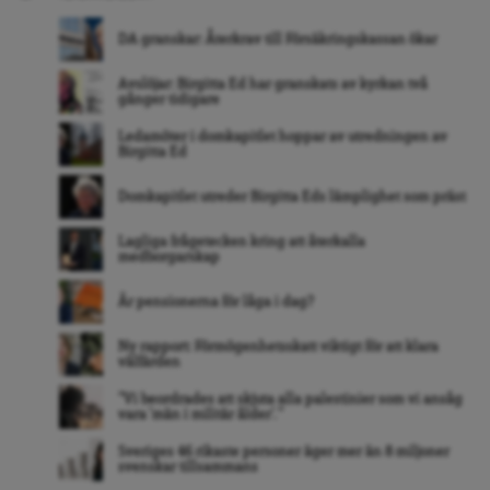
DA granskar: Återkrav till Försäkringskassan ökar
Avslöjar: Birgitta Ed har granskats av kyrkan två
gånger tidigare
Ledamöter i domkapitlet hoppar av utredningen av
Birgitta Ed
Domkapitlet utreder Birgitta Eds lämplighet som präst
Lagliga frågetecken kring att återkalla
medborgarskap
Är pensionerna för låga i dag?
Ny rapport: Förmögenhetsskatt viktigt för att klara
välfärden
”Vi beordrades att skjuta alla palestinier som vi ansåg
vara ’män i militär ålder’. ”
Sveriges 46 rikaste personer äger mer än 8 miljoner
svenskar tillsammans