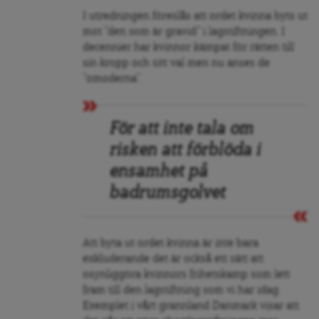
I utredningen föreslås att ordet kvinna byts ut
mot ”den som är gravid” i lagstiftningen. I
decennier har kvinnor kämpat för rätten till
sin kropp och sitt val men nu anses de
”omoderna”.
För att inte tala om
risken att förblöda i
ensamhet på
badrumsgolvet
Att byta ut ordet kvinna är inte bara
exkluderande det är också ett sätt att
osynliggöra kvinnors frihetskamp som lett
fram till den lagstiftning som vi har idag.
Exemplet i vårt grannland Danmark visar att