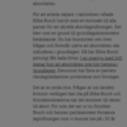
aborträtten.
För att avleda väljare i valrörelsen viftade
Ebba Busch hejvilt med ett kontrakt till alla
partier för att skydda abortlagstiftningen. Det
blev som en grund till grundlagskommitténs
betänkande. Nu har kommittén sett över
frågan och föreslår själva att aborträtten ska
inkluderas i grundlagen. Då har Ebba Busch
plötsligt fått kalla fötter.
I en intervju med SvD
menar hon att aborträtten inte hör hemma i
grundlagen
. Dessutom har flera av partiets
riksdagsledamöter protesterat mot förslaget.
Det är en enda röra. Frågan är om landets
kvinnor verkligen kan lita på Ebba Busch och
Kristdemokraterna när det kommer till rätten
till abort. För som det ser ut nu försöker
Busch och hennes partikamrater försämra
lagstiftningen som vi kunnat lita på i 50 år.