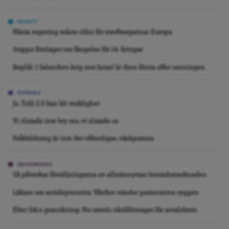
DEBATT
Nästa regering måste slåss för medborgarnas Europa
Stoppa förslaget om fängelse för 14-åringar
Replik: I Salanders krig mot Israel är dess första offer sanningen
KRÖNIKA
Jo, Tidö 2.0 kan bli verklighet
Vi slutade inte bry oss, vi slutade se
Folkbildning är inte det offentligas städgumma
GRANSKNING
Så påverkar försäljningarna av allmännyttan bostadsmarknaden
Läkare om antidepressiva: Vården vänder patienterna ryggen
Efter DA:s granskning: Nu utreds vårdföretaget för avtalsbrott