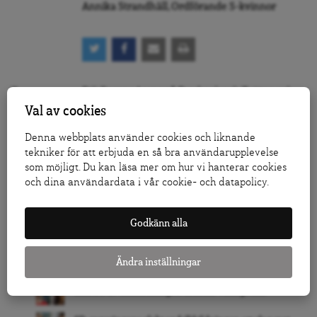
Annika Strandhäll, Ordförande S-kvinnor
Följ Dagens Arena på
Facebook
och
Twitter
, och
prenumerera på vårt nyhetsbrev
för att ta del av
Val av cookies
granskande journalistik, nyheter, opinion och
fördjupning.
Denna webbplats använder cookies och liknande
tekniker för att erbjuda en så bra användarupplevelse
KLICKA HÄR FÖR ATT DONERA TILL ARENAGRUPPEN
som möjligt. Du kan läsa mer om hur vi hanterar cookies
och dina användardata i vår cookie- och datapolicy.
LÅT FLER FÅ VETA – TIPSA DAGENS ARENA
Godkänn alla
RELATERAT
Regeringen monterar ned Sveriges globala ansvar
Ändra inställningar
Slakten av folkbildningen drabbar vanligt folk