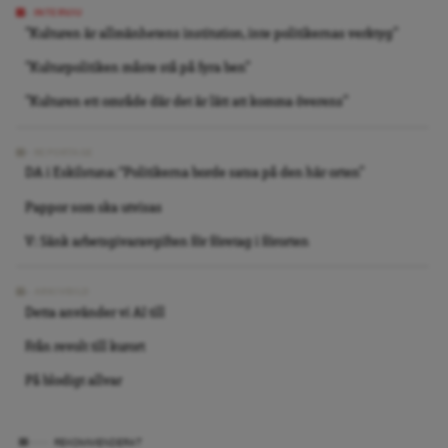
INTERVJU
”Kulturen är allmänhetens institution, inte politikernas verktyg”
”Kulturpolitiken måste stå på fyra ben”
”Kulturen ett område där det är lätt att komma överens”
REPORTAGE
DA i Eskilstuna: “Politikerna borde satsa på den här orten”
Pappor som ska utvisas
V: Sänk arbetsgivaravgiften för företag i förorten
ARKIVBILD
Detta använder vi AI till
Från revolt till kurort
På blodigt allvar
REKOMMENDERAT