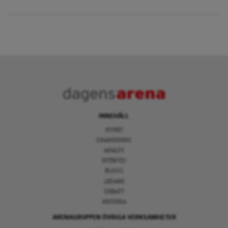
INNEHÅLL
NYHET
GRANSKNING
ANALYS
INTERVJU
BLOGG
LEDARE
DEBATT
KRÖNIKA
ARENAGRUPPEN ÖVRIGA VERKSAMHETER