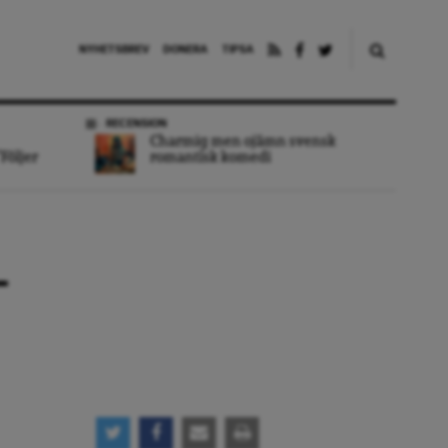
NYHETSBREV
DONERA
TIPSA
RECENSION
Charmig men ojämn svensk
Följer
romantisk komedi
–