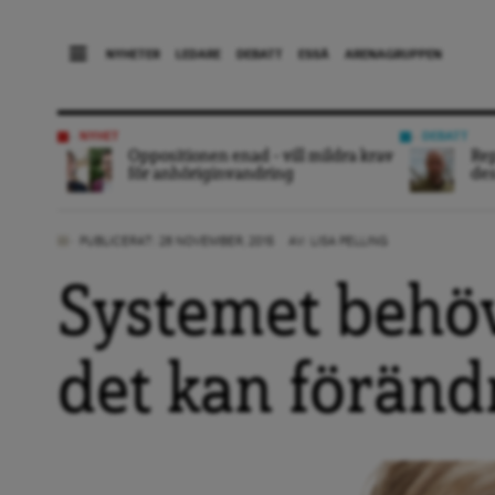
NYHETER
LEDARE
DEBATT
ESSÄ
ARENAGRUPPEN
NYHET
DEBATT
Oppositionen enad – vill mildra krav
Rep
för anhöriginvandring
des
PUBLICERAT: 28 NOVEMBER, 2015
AV:
LISA PELLING
Systemet behöv
det kan föränd