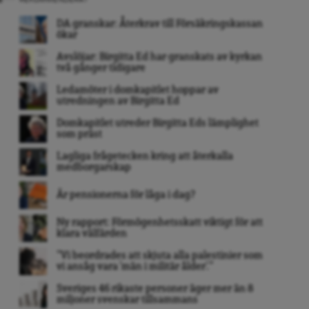
REKOMMENDERAT
DA granskar: Återkrav till Försäkringskassan
ökar
Avslöjar: Birgitta Ed har granskats av kyrkan
två gånger tidigare
Ledamöter i domkapitlet hoppar av
utredningen av Birgitta Ed
Domkapitlet utreder Birgitta Eds lämplighet
som präst
Lagliga frågetecken kring att återkalla
medborgarskap
Är pensionerna för låga i dag?
Ny rapport: Förmögenhetsskatt viktigt för att
klara välfärden
”Vi beordrades att skjuta alla palestinier som
vi ansåg vara ’män i militär ålder’. ”
Sveriges 46 rikaste personer äger mer än 8
miljoner svenskar tillsammans