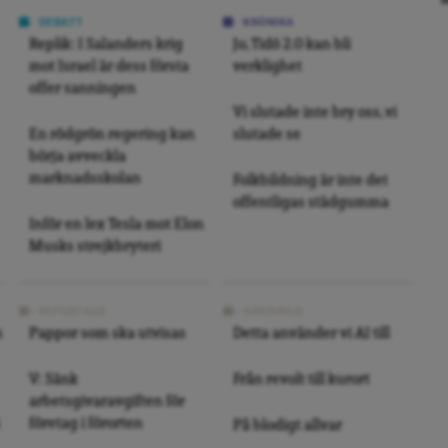
DEBATT
KRÖNIKA
Replik: I Salanders krig
Jo, Tidö 2.0 kan bli
mot Israel är dess första
verklighet
offer sanningen
Vi slutade inte bry oss, vi
En rödgrön regering kan
slutade se
börja avveckla
marknadsskolan
Folkbildning är inte det
offentligas städgumma
Inför en lex Tesla mot Elon
Musks strejkbryteri
REPORTAGE
ARKIVBILD
s
Pappor som ska utvisas
Detta använder vi AI till
V: Sänk
Från revolt till kurort
arbetsgivaravgiften för
företag i förorten
På blodigt allvar