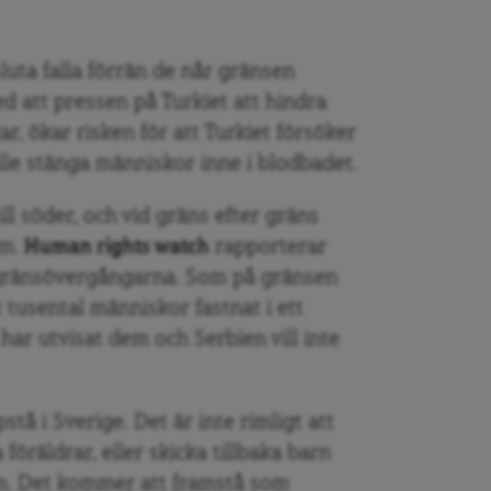
sluta falla förrän de når gränsen
med att pressen på Turkiet att hindra
ar, ökar risken för att Turkiet försöker
ulle stänga människor inne i blodbadet.
ll söder, och vid gräns efter gräns
äm.
Human rights watch
rapporterar
d gränsövergångarna. Som på gränsen
tt tusental människor fastnat i ett
ar utvisat dem och Serbien vill inte
stå i Sverige. Det är inte rimligt att
föräldrar, eller skicka tillbaka barn
dem. Det kommer att framstå som