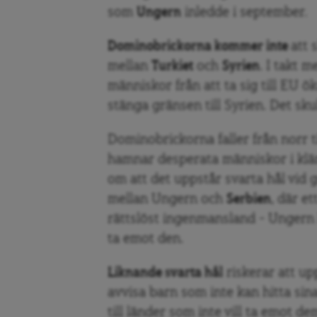
som
Ungern
inledde i september.
Dominobrickorna kommer inte
att 
mellan
Turkiet
och
Syrien
. I takt 
människor från att ta sig till EU ök
stänga gränsen till Syrien. Det sk
Dominobrickorna faller från norr ti
hamnar desperata människor i kl
om att det uppstår svarta hål vi
mellan Ungern och
Serbien
, där e
rättslöst ingenmansland – Ungern h
ta emot den.
Liknande svarta hål
riskerar att upp
avvisa barn som inte kan hitta sina 
till länder som inte vill ta emot 