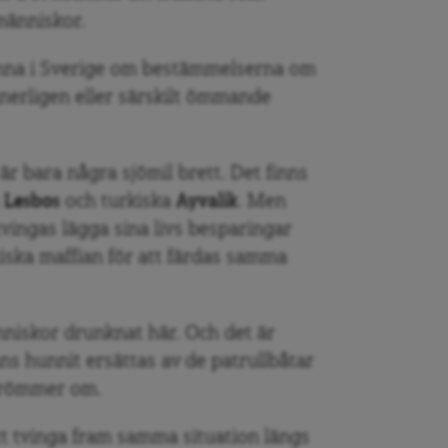
människor.
anna i Sverige om bestämmelserna om
nnerligen eller särskilt ömmande
är bara några sjömil brett. Det finns
å
Lesbos
och turkiska
Ayvalik
. Men
tvingas lägga sina livs besparingar
kiska maffian för att färdas samma
nniskor drunknat här. Och det är
nns hunnit ersättas av de patrullbåtar
drömmer om.
tt tvinga fram samma situation längs