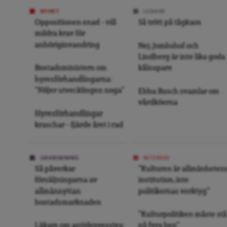
NYHET
LEDARE
Oppositionen enad – vill
Så trött på tågkaos
mildra krav för
anhöriginvandring
Nej, Jomhshof och
Lindberg är inte lika goda
Bostadsministern om
kålsupare
hyresförhandlingarna:
”Följer utvecklingen noga”
Ebba Busch svamlar om
vårdköerna
Hyresförhandlingar
kraschar – fjärde året i rad
GRANSKNING
INTERVJU
Så påverkar
”Kulturen är allmänheten
försäljningarna av
institution, inte
allmännyttan
politikernas verktyg”
bostadsmarknaden
”Kulturpolitiken måste stå
Läkare om antidepressiva:
på fyra ben”