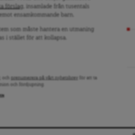
a förslag
, insamlade från tusentals
ta emot ensamkommande barn.
ystem som måste hantera en utmaning
 i stället för att kollapsa.
, och
prenumerera på vårt nyhetsbrev
för att ta
inion och fördjupning.
PEN