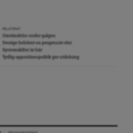
RELATERAT
Omvändelse under galgen
Sverige behöver en progressiv röst
Systemskiftet är här
Tydlig oppositionspolitik ger utdelning