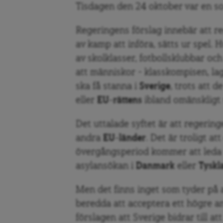
Tisdagen den 24 oktober var en so
Regeringens förslag innebär att re
av kamp att införa, sätts ur spel.
av skolklasser, fotbollsklubbar oc
att människor – klasskompisen, l
ska få stanna i
Sverige
, trots att d
eller
EU-rättens
ibland omänskligt 
Det uttalade syftet är att regeringen
andra
EU-länder
. Det är troligt a
övergångsperiod kommer att leda ti
asylansökan i
Danmark
eller
Tyskl
Men det finns inget som tyder på a
beredda att acceptera ett högre a
förslagen att Sverige bidrar till a