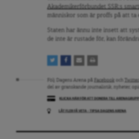
Akademikerförbundet SSR:s smart
människor som är proffs på att 
Staten har ännu inte insett att s
de inte är rustade för, kan förändras
Följ Dagens Arena på
Facebook
och
Twitter
del av granskande journalistik, nyheter, op
KLICKA HÄR FÖR ATT DONERA TILL ARENAGRUP
LÅT FLER FÅ VETA – TIPSA DAGENS ARENA