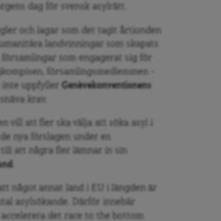
rgens dag för svensk asylrätt.
gler och lagar som det tagit årtionden
 Humanitära landvinningar som skapats
h församlingar som engagerat sig för
agkompisen, församlingsmedlemmen –
e inte uppfyller
Genèvekonventionens
snäva krav.
 vill att fler ska välja att söka asyl i
tt de nya förslagen under en
ll att några fler lämnar in sin
and
.
tt något annat land i EU i längden är
ntal asylsökande. Därför innebär
tt accelerera det race to the bottom