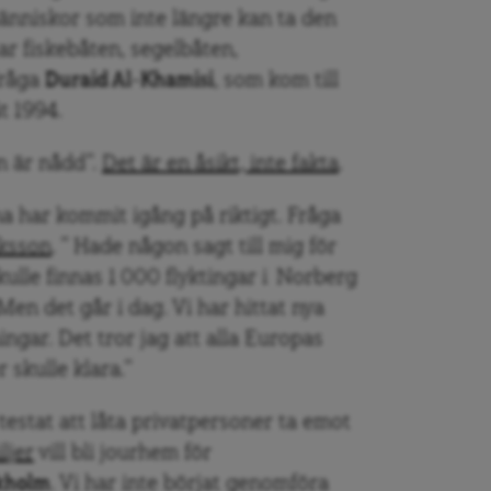
änniskor som inte längre kan ta den
tar fiskebåten, segelbåten,
Fråga
Duraid Al-Khamisi
, som kom till
t 1994.
n är nådd”.
Det är en åsikt, inte fakta
.
 har kommit igång på riktigt. Fråga
ksson
. ” Hade någon sagt till mig för
skulle finnas 1 000 flyktingar i Norberg
 Men det går i dag. Vi har hittat nya
ingar. Det tror jag att alla Europas
skulle klara.”
 testat att låta privatpersoner ta emot
ljer
vill bli jourhem för
kholm
. Vi har inte börjat genomföra