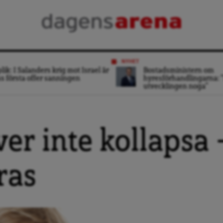
NYHET
lik: I Salanders krig mot Israel är
Bostadsministern om
s första offer sanningen
hyresförhandlingarna: ”
utvecklingen noga”
er inte kollapsa 
ras