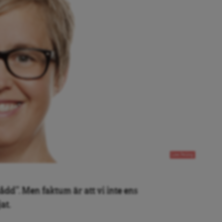
Lisa Pelling
dd”. Men faktum är att vi inte ens
at.