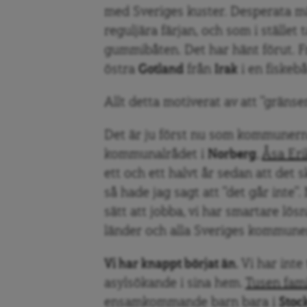
med Sveriges kuster. Desperata m
reguljära färjan, och som i stället 
gummibåten. Det har hänt förut. 
östra
Gotland
från
Irak
i en fiskebå
Allt detta motiverat av att ”gränse
Det är ju först nu som kommunerna
kommunalrådet i
Norberg
,
Åsa Eri
ett och ett halvt år sedan att det 
så hade jag sagt att ”det går inte”.
sätt att jobba, vi har smartare lösn
länder och alla Sveriges kommuner 
Vi har knappt börjat än.
Vi har inte
asylsökande i sina hem.
Tusen fami
ensamkommande barn bara i
Stoc