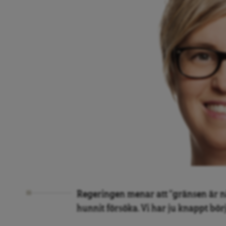
Regeringen menar att “gränsen är nå
hunnit försöka. Vi har ju knappt börj