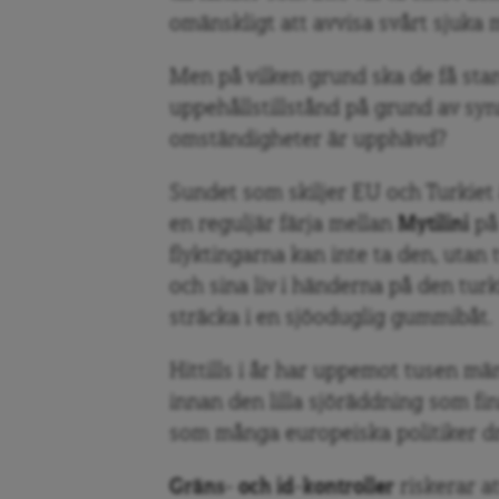
omänskligt att avvisa svårt sjuka 
Men på vilken grund ska de få st
uppehållstillstånd på grund av sy
omständigheter är upphävd?
Sundet som skiljer EU och Turkiet 
en reguljär färja mellan
Mytilini
p
flyktingarna kan inte ta den, utan 
och sina liv i händerna på den tur
sträcka i en sjöoduglig gummibåt.
Hittills i år har uppemot tusen mä
innan den lilla sjöräddning som fi
som många europeiska politiker 
Gräns- och id-kontroller
riskerar a