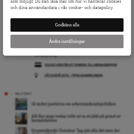
som möjligt. Du kan läsa mer om hur vi hanterar cookies
han.
och dina användardata i vår cookie- och datapolicy.
Godkänn alla
Följ Dagens Arena på
Facebook
och
Twitter
, och
Ändra inställningar
prenumerera på vårt nyhetsbrev
för att ta del av
granskande journalistik, nyheter, opinion och
fördjupning.
KLICKA HÄR FÖR ATT DONERA TILL ARENAGRUPPEN
LÅT FLER FÅ VETA – TIPSA DAGENS ARENA
RELATERAT
Så tycker partierna om arbetsmarknadspolitiken
Allt fler unga tvekar inför att ta ett jobb på grund av
bostadsbristen
Ensamstående Christina: ”Jag gör alla rätt men det