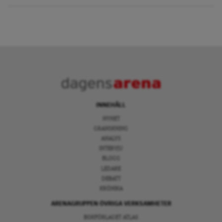
INNEHÅLL
NYHET
GRANSKNING
ANALYS
INTERVJU
BLOGG
LEDARE
DEBATT
KRÖNIKA
ARENAGRUPPEN ÖVRIGA VERKSAMHETER
BOKFÖRLAGET ATLAS