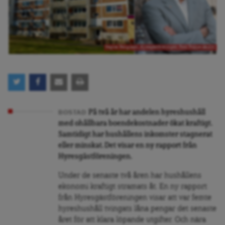
Ragnar Bengtsson, Hyresgästföreningen. Foto: Filippa Ländin.
På två år har andelen hyreshushåll
BOSTAD
med ohållbara boendekostnader ökat kraftigt.
Samtidigt har hushållens inkomster stagnerat
eller minskat. Det visar en ny rapport från
Hyresgästföreningen.
Under de senaste två åren har hushållens
ekonomi kraftigt stramats åt. En ny rapport
från Hyresgästföreningen visar att var femte
hyreshushåll tvingats låna pengar det senaste
året för att klara löpande utgifter. Och nära