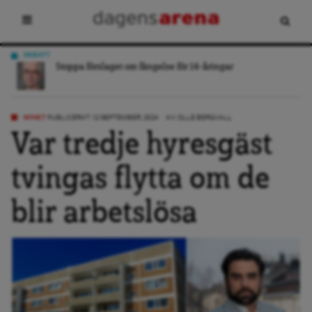
LEDARE
Målet är att fylla flödet med skit
NYHET
PUBLICERAT: 12 SEPTEMBER, 2024
AV:
OLLE BERGVALL
Var tredje hyresgäst
tvingas flytta om de
blir arbetslösa