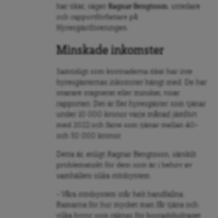
har ökat, säger
Ragnar Bengtsson
, utredare
och rapportförfattare på
Hyresgästföreningen.
Minskade inkomster
Samtidigt som kostnaderna ökat har inte
hyresgästernas inkomster hängt med. De har
snarare stagnerat eller minskat, visar
rapporten. Det är fler hyresgäster som tjänar
under 10 000 kronor varje månad jämfört
med 2022 och färre som tjänar mellan 40-
och 50 000 kronor.
Detta är, enligt Ragnar Bengtsson, särskilt
problematiskt för dem som är i behov av
samhällets olika stödsystem.
– Våra stödsystem står helt handfallna.
Ramarna för hur mycket man får tjäna och
vilka hyror som räknas för bostadsbidraget