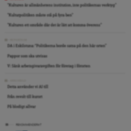
”Kulturen är allmänhetens institution, inte politikernas verktyg”
”Kulturpolitiken måste stå på fyra ben”
”Kulturen ett område där det är lätt att komma överens”
REPORTAGE
DA i Eskilstuna: “Politikerna borde satsa på den här orten”
Pappor som ska utvisas
V: Sänk arbetsgivaravgiften för företag i förorten
ARKIVBILD
Detta använder vi AI till
Från revolt till kurort
På blodigt allvar
REKOMMENDERAT