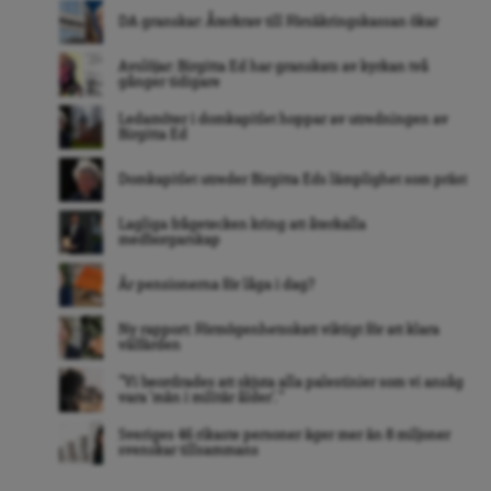
DA granskar: Återkrav till Försäkringskassan ökar
Avslöjar: Birgitta Ed har granskats av kyrkan två
gånger tidigare
Ledamöter i domkapitlet hoppar av utredningen av
Birgitta Ed
Domkapitlet utreder Birgitta Eds lämplighet som präst
Lagliga frågetecken kring att återkalla
medborgarskap
Är pensionerna för låga i dag?
Ny rapport: Förmögenhetsskatt viktigt för att klara
välfärden
”Vi beordrades att skjuta alla palestinier som vi ansåg
vara ’män i militär ålder’. ”
Sveriges 46 rikaste personer äger mer än 8 miljoner
svenskar tillsammans