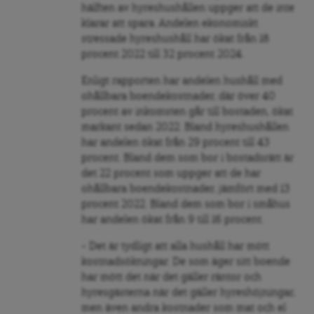
hälften av hyreshushållen uppger att de inte
klarar att spara. Andelen ekonomiskt
stressade hyreshushåll har ökat från 18
procent 2022 till 32 procent 2024.
Enligt rapporten har andelen hushåll med
ohållbara boendekostnader, där över 40
procent av inkomsten går till bostaden, ökat
markant sedan 2022. Bland hyreshushållen
har andelen ökat från 29 procent till 43
procent. Bland dem som bor i bostadsrätt är
det 22 procent som uppger att de har
ohållbara boendekostnader, jämfört med 13
procent 2022. Bland dem som bor i småhus
har andelen ökat från 9 till 16 procent.
– Det är tydligt att alla hushåll har mött
kostnadsökningar. De som äger sitt boende
har mött det när det gäller räntor och
hyresgästerna när det gäller hyreshöjningar,
men även andra kostnader som mat och el