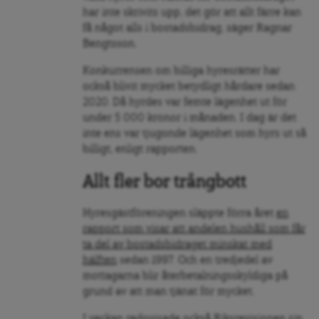
har inte skrivits upp, det gör att allt färre kan
få något alls i bostadsbidrag, säger Ragnar
Bengtsson.
Konkurrensen om billiga hyresrätter har
också blivit mycket betydligt hårdare sedan
2020. Då hyrdes var femte lägenhet ut för
under 5 000 kronor i månaden. I dag är det
inte ens var tjugonde lägenhet som hyrs ut så
billigt, enligt rapporten.
Allt fler bor trångbott
Hyresgästföreningen släppte förra året
en
rapport som visar att andelen hushåll som får
ta del av bostadsbidraget minskat med
hälften
sedan 1997. Och en tredjedel av
mottagarna blir återbetalningsskyldiga på
grund av att man tjänat för mycket.
I veckan redovisade också Riksrevisionen
sin