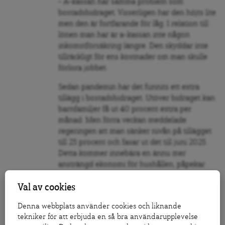
– A-kassan har samma problem som
bostadsbidraget. Visserligen har den höjts lite
men den är fortfarande för låg. I relation till
lönen man har är a-kassan inte någon
inkomstförsäkring längre
. Den skyddar inte
tillräckligt för ens kostnader om man skulle
förlora jobbet.
Sedan pandemin har det funnits ett extra
tillägg i bostadsbidraget. Utöver bidraget kan
barnfamiljer få ut 40 procent extra per
månad. Men förra veckan meddelade
regeringen att man sänker nivån på tillägget
till 25 procent och fasar ut det till juni 2025.
Detta kommer innebära en ännu mer
ansträngd ekonomi för hushållen, påpekar
Ragnar Bengtsson.
Val av cookies
– Fram till att bostadsbidraget har skrivits upp
till dagens inkomst- och hyresnivåer måste
Denna webbplats använder cookies och liknande
tekniker för att erbjuda en så bra användarupplevelse
regeringen förlänga det extra tillägget, säger