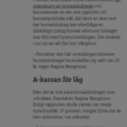
granskning av bostadsbidraget
och
konstaterade att det inte uppfyller sitt
bostadspolitiska mål. Allt färre av dem som
har bostadsbidrag kan efterfråga en
tillräckligt rymlig bostad, eftersom bidraget
inte följt med hyresutvecklingen. Det innebär
i sin tur att allt fler bor trångbott.
– Fortsätter den här utvecklingen kommer
bostadsbidraget ha avskaffat sig själv om 20
år, säger Ragnar Bengtsson.
A-kassan för låg
Men det är inte bara bostadsbidraget som
urholkats, framhäver Ragnar Bengtsson.
Enligt rapporten skulle nästan var tredje
hyreshushåll, 27 procent, tvingas flytta om de
blev arbetslösa i tre månader.