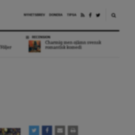
NYHETSBREV
DONERA
TIPSA
RECENSION
Charmig men ojämn svensk
Följer
romantisk komedi