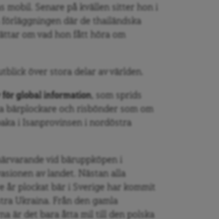
s mobil. Senare på kvällen sitter hon i
å förläggningen där de thailändska
ättar om vad hon fått höra om
utblick över stora delar av världen.
v för global information
, som sprids
dska bärplockare och risbönder som om
aka i Isanprovinsen i nordöstra
 närvarande vid bäruppköpen i
asionen av landet. Nästan alla
e år plockat bär i Sverige har kommit
stra Ukraina. Från den gamla
a är det bara åtta mil till den polska