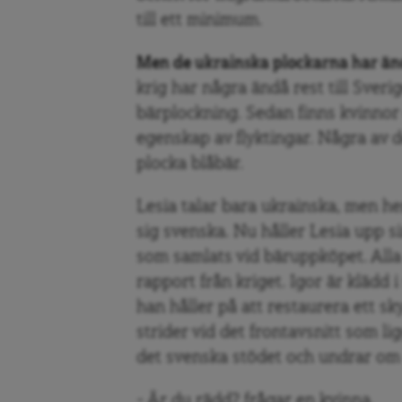
till ett minimum.
Men de ukrainska plockarna har ändå
krig har några ändå rest till Sverig
bärplockning. Sedan finns kvinnor
egenskap av flyktingar. Några av 
plocka blåbär.
Lesia talar bara ukrainska, men h
sig svenska. Nu håller Lesia upp s
som samlats vid bäruppköpet. Alla
rapport från kriget. Igor är klädd 
han håller på att restaurera ett 
strider vid det frontavsnitt som lig
det svenska stödet och undrar om
– Är du rädd? frågar en kvinna.