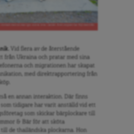
r kontakt med sin man Igor som är kvar i landet. Även mopsen har följt med från
nik.
Vid flera av de återstående
t från Ukraina och pratar med sina
lefonerna och migrationen har skapat
nikation, med direktrapportering från
pköp.
så en annan interaktion. Där finns
om tidigare har varit anställd vid ett
sföretag som skickar bärplockare till
lommor & Bär för att sköta
till de thailändska plockarna. Hon