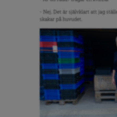
– Nej. Det är självklart att jag stä
skakar på huvudet.