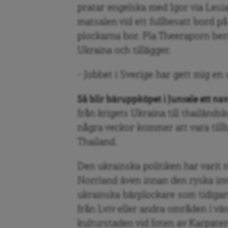
pratar engelska med Igor via Lesia
matsalen vid ett fullbesatt bord p
plockarna bor. Pla Theeraporn ber
Ukraina och tillägger.
– Jobbet i Sverige har gett mig en 
Så blir bäruppköpet i Junsele ett na
från krigets Ukraina till thailän
några veckor kommer att vara tillb
Thailand.
Den ukrainska politiken har varit
Norrland även innan den ryska inv
ukrainska bärplockare som tidigar
från Lviv eller andra områden i vä
kulturstaden vid foten av Karpatern