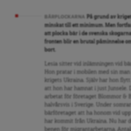
På grund av kriget
BÄRPLOCKARNA
minskat till ett minimum
. Men fortf
att plocka bär i de svenska skogarn
fronten blir en brutal påminnelse o
bort.
Lesia sitter vid inlämningen vid b
Hon pratar i mobilen med sin man I
krigets Ukraina. Själv har hon flyt
att hon har hamnat i just Junsele.
arbetat för företaget Blommor & B
halvårsvis i Sverige. Under somrarn
bärföretaget att ha honom vid upp
har kommit från Ukraina. Nu har d
benen för migrantarbetarna. Antal