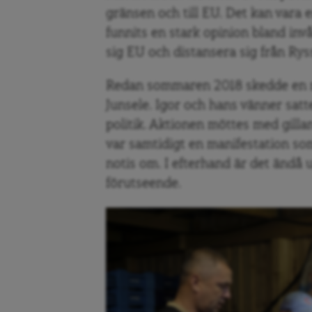
gränsen och till EU. Det kan vara en
funnits en stark opinion bland in
sig EU och distansera sig från Rys
Redan sommaren 2018 skedde en m
Junsele. Igor och hans vänner satt
politik. Aktionen möttes med gill
var samtidigt en manifestation s
notis om. I efterhand är det ändå 
förutseende.