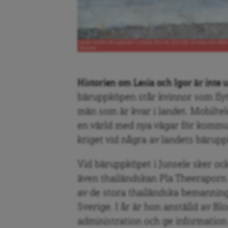
Lesia framför bäruppköpet i Junsele. Hon har flytt från Ukraina men hålle
Ukraina.
Historien om Lesia och Igor är inte u
bäruppköpen står kvinnor som flyt
män som är kvar i landet. Mobilte
en värld med nya vägar för kommu
kriget vid några av landets bärup
Vid bäruppköpet i Junsele sker ock
även thailändskan Pla Theeraporn s
av de stora thailändska bemanning
Sverige. I år är hon anställd av B
administration och ge information 