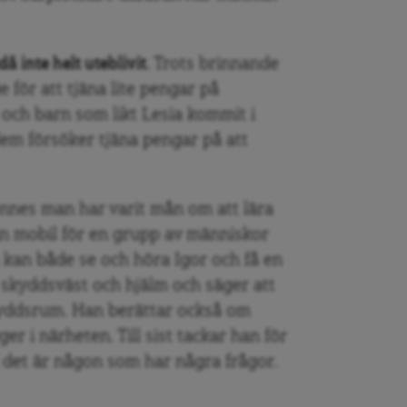
 inte helt uteblivit
. Trots brinnande
e för att tjäna lite pengar på
 och barn som likt Lesia kommit i
dem försöker tjäna pengar på att
ennes man har varit mån om att lära
in mobil för en grupp av människor
 kan både se och höra Igor och få en
i skyddsväst och hjälm och säger att
skyddsrum. Han berättar också om
ger i närheten. Till sist tackar han för
 det är någon som har några frågor.