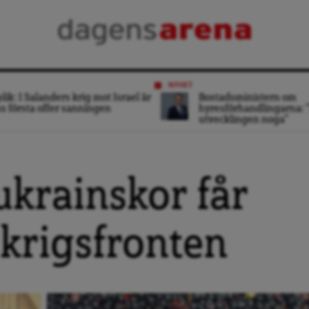
NYHET
lik: I Salanders krig mot Israel är
Bostadsministern om
s första offer sanningen
hyresförhandlingarna: ”
utvecklingen noga”
krainskor får
 krigsfronten