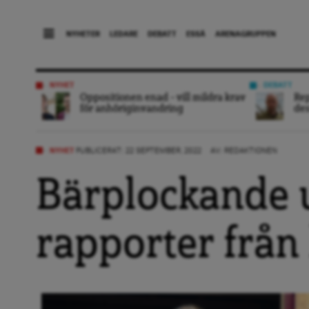
NYHETER
LEDARE
DEBATT
ESSÄ
ARENAGRUPPEN
NYHET
DEBATT
Oppositionen enad – vill mildra krav
Rep
för anhöriginvandring
des
NYHET
PUBLICERAT: 22 SEPTEMBER, 2022
AV:
REDAKTIONEN
Bärplockande u
rapporter från