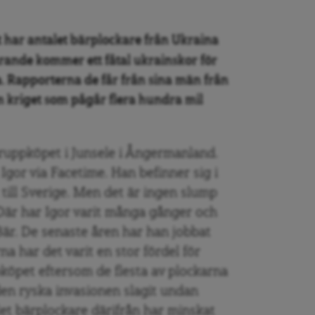
 har antalet bärplockare från Ukraina
arande kommer ett fåtal ukrainskor för
a. Rapporterna de får från sina män från
m kriget som pågår flera hundra mil
äruppköpet i Junsele i Ångermanland.
gor via Facetime. Han befinner sig i
t till Sverige. Men det är ingen slump
 Där har Igor varit många gånger och
är. De senaste åren har han jobbat
a har det varit en stor fördel för
köpet eftersom de flesta av plockarna
en ryska invasionen slagit undan
et bärplockare därifrån har minskat