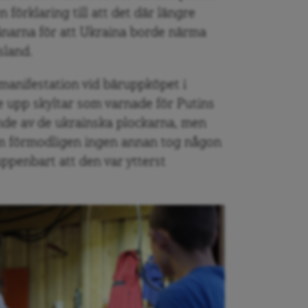
 förklaring till att det där längre
vånarna för att Ukraina borde närma
sland.
anifestation vid bäruppköpet i
e upp skyltar som varnade för Putins
ande av de ukrainska plockarna, men
om förmodligen ingen annan tog någon
uppenbart att den var ytterst