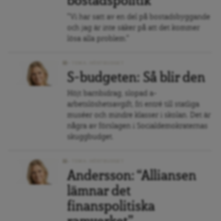
bostadspolitik
"Vi har satt av en del på bostadsbyggande
och jag är inte säker på att det kommer
lösa alla problem."
TEMA: HÖSTBUDGET
S-budgeten: Så blir den
Höjt barnbidrag, slopad a-
arbetslöshetsavgift, fri entré till statliga
muséer och mindre klasser i skolan. Det är
några av förslagen i Socialdemokraternas
skuggbudget.
TEMA: HÖSTBUDGET
Andersson: “Alliansen
lämnar det
finanspolitiska