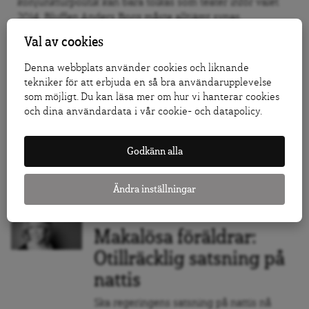
konjunkturpolitik kan bara tolkas som teater inför valet
2014. Bluffen Anders Borg måste alltjämt synas.
Val av cookies
TEMA: HÖSTBUDGET
Denna webbplats använder cookies och liknande
PRO: Regeringens
tekniker för att erbjuda en så bra användarupplevelse
sänkta pensionärsskatt
som möjligt. Du kan läsa mer om hur vi hanterar cookies
politisk kosmetika
och dina användardata i vår cookie- och datapolicy.
Sänkt skatt på pension med 50 kronor per
Godkänn alla
månad pekar inte på någon vilja från
regeringen att sluta skattegapet. Det
skriver PRO:s ordförande Curt Persson.
Ändra inställningar
TEMA: HÖSTBUDGET
Makalösa föräldrar:
Otillräcklig satsning på
nattis
Ska regeringens satsning på nattis nå