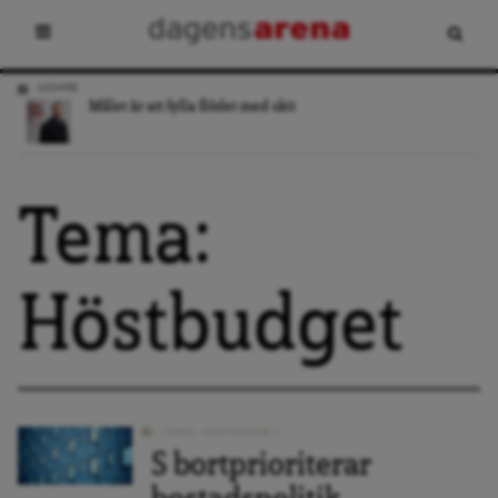
LEDARE
Målet är att fylla flödet med skit
Tema:
Höstbudget
TEMA: HÖSTBUDGET
S bortprioriterar