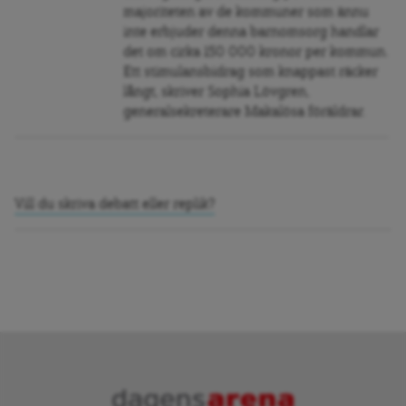
majoriteten av de kommuner som ännu
inte erbjuder denna barnomsorg handlar
det om cirka 150 000 kronor per kommun.
Ett stimulansbidrag som knappast räcker
långt, skriver Sophia Lövgren,
generalsekreterare Makalösa föräldrar.
Vill du skriva debatt eller replik?