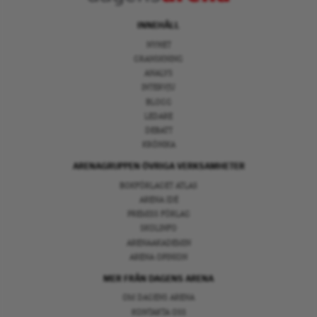
INNEHÅLL
NYHET
GRANSKNING
ANALYS
INTERVJU
BLOGG
LEDARE
DEBATT
KRÖNIKA
ARENAGRUPPEN ÖVRIGA VERKSAMHETER
BOKFÖRLAGET ATLAS
ARENA IDÉ
PREMISS FÖRLAG
SKOLINFO
ARENAAKADEMIN
ARENA OPINION
MER FRÅN DAGENS ARENA
OM DAGENS ARENA
KONTAKTA OSS