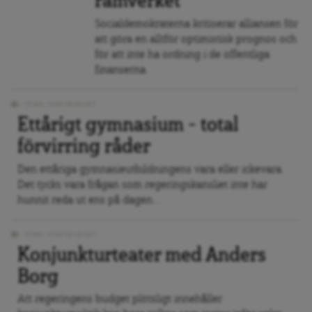
ramverket”
Socialdemokraterna kritiserar alliansen för
att göra en alltför optimistisk prognos och
för att inte ha ordning i de offentliga
finanserna.
TEMA: HÖSTBUDGET
Ettårigt gymnasium – total
förvirring råder
Den ettåriga gymnasieutbildningens vara eller ickevara.
Det tycks vara frågan som regeringskansliet inte har
hunnit reda ut ens på dagen...
TEMA: HÖSTBUDGET
Konjunkturteater med Anders
Borg
Att regeringens budget plötsligt innehåller