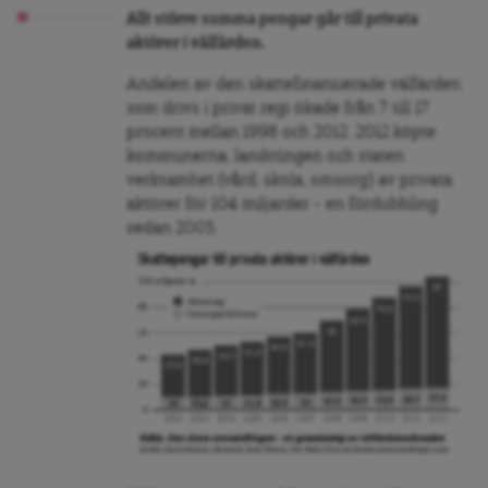
Allt större summa pengar går till privata
aktörer i välfärden.
Andelen av den skattefinansierade välfärden
som drivs i privat regi ökade från 7 till 17
procent mellan 1998 och 2012. 2012 köpte
kommunerna, landstingen och staten
verksamhet (vård, skola, omsorg) av privata
aktörer för 104 miljarder – en fördubbling
sedan 2005.