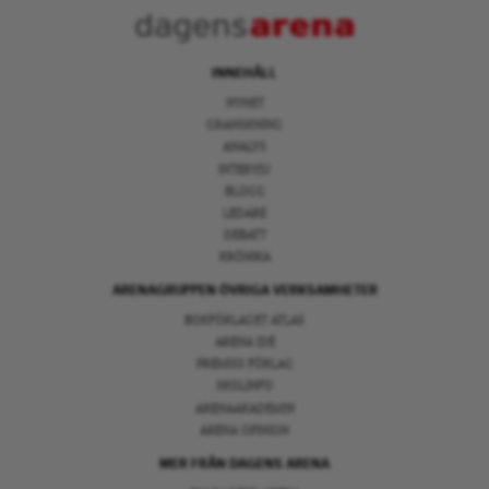
INNEHÅLL
NYHET
GRANSKNING
ANALYS
INTERVJU
BLOGG
LEDARE
DEBATT
KRÖNIKA
ARENAGRUPPEN ÖVRIGA VERKSAMHETER
BOKFÖRLAGET ATLAS
ARENA IDÉ
PREMISS FÖRLAG
SKOLINFO
ARENAAKADEMIN
ARENA OPINION
MER FRÅN DAGENS ARENA