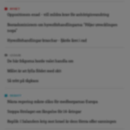
NYHET
Oppositionen enad – vill mildra krav för anhöriginvandring
Bostadsministern om hyresförhandlingarna: ”Följer utvecklingen
noga”
Hyresförhandlingar kraschar – fjärde året i rad
LEDARE
De här frågorna borde valet handla om
Målet är att fylla flödet med skit
Så trött på tågkaos
DEBATT
Nästa regering måste slåss för medborgarnas Europa
Stoppa förslaget om fängelse för 14-åringar
Replik: I Salanders krig mot Israel är dess första offer sanningen