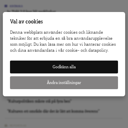
KRÖNIKA
Jo, Tidö 2.0 kan bli verklighet
Val av cookies
Vi slutade inte bry oss, vi slutade se
Folkbildning är inte det offentligas städgumma
Denna webbplats använder cookies och liknande
tekniker för att erbjuda en så bra användarupplevelse
som möjligt. Du kan läsa mer om hur vi hanterar cookies
GRANSKNING
och dina användardata i vår cookie- och datapolicy.
Så påverkar försäljningarna av allmännyttan bostadsmarknaden
Läkare om antidepressiva: Vården vänder patienterna ryggen
Godkänn alla
Efter DA:s granskning: Nu utreds vårdföretaget för avtalsbrott
Ändra inställningar
INTERVJU
”Kulturen är allmänhetens institution, inte politikernas verktyg”
”Kulturpolitiken måste stå på fyra ben”
”Kulturen ett område där det är lätt att komma överens”
REPORTAGE