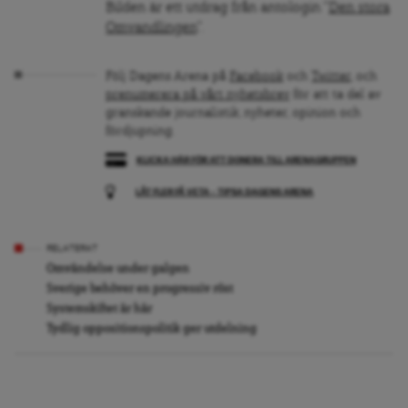
Bilden är ett utdrag från antologin “
Den stora
Omvandlingen
“.
Följ Dagens Arena på
Facebook
och
Twitter
, och
prenumerera på vårt nyhetsbrev
för att ta del av
granskande journalistik, nyheter, opinion och
fördjupning.
KLICKA HÄR FÖR ATT DONERA TILL ARENAGRUPPEN
LÅT FLER FÅ VETA – TIPSA DAGENS ARENA
RELATERAT
Omvändelse under galgen
Sverige behöver en progressiv röst
Systemskiftet är här
Tydlig oppositionspolitik ger utdelning