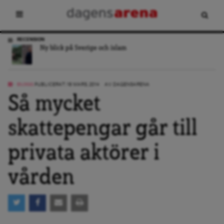
RECENSION
Ny blick på Sverige och islam
BLOGG
PUBLICERAT: 18 MARS, 2014
AV:
DAGENSARENA
Så mycket
skattepengar går till
privata aktörer i
vården