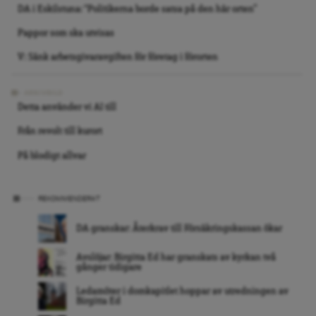
DA i Eskilstuna: “Politikerna borde satsa på den här orten”
Pappor som ska utvisas
V: Sänk arbetsgivaravgiften för företag i förorten
ARKIVBILD
Detta använder vi AI till
Från revolt till kurort
På blodigt allvar
REKOMMENDERAT
DA granskar: Återkrav till Försäkringskassan ökar
Avslöjar: Birgitta Ed har granskats av kyrkan två
gånger tidigare
Ledamöter i domkapitlet hoppar av utredningen av
Birgitta Ed