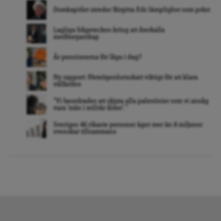
Domkapitlet utreder Birgitta Eds lämplighet som präst
Lagliga frågetecken kring att återkalla
medborgarskap
Är pensionerna för låga i dag?
Ny rapport: Förmögenhetsskatt viktigt för att klara
välfärden
”Vi beordrades att skjuta alla palestinier som vi ansåg
vara ’män i militär ålder’. ”
Sveriges 46 rikaste personer äger mer än 8 miljoner
svenskar tillsammans