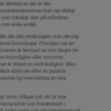
är därmed en del av den
ocialdemokraterna visat sig väldigt
 som ständigt sker på individens
som enda ursäkt.
älle där alla medborgare utan rättslig
ova brottslingar. Principen om att
tsatsen är bevisad tas inte längre för
ov brottslighet eller terrorism
utan är ibland en nödvändighet. Men
te alltid ske efter en juridisk
trianmässig övervakning av hela
gt tysta i frågan och det är inte
nterna kritik som framkommit i