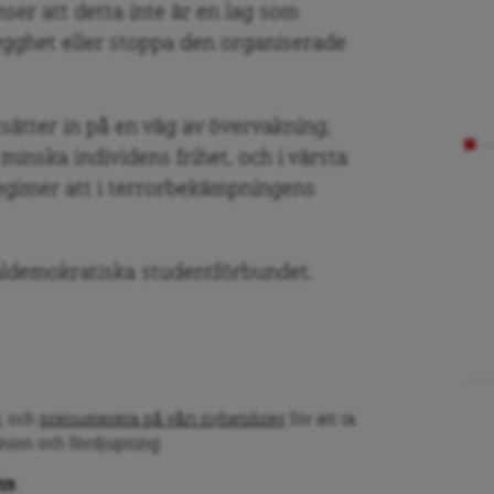
inser att detta inte är en lag som
ghet eller stoppa den organiserade
ortsätter in på en väg av övervakning,
minska individens frihet, och i värsta
 regimer att i terrorbekämpningens
ldemokratiska studentförbundet.
, och
prenumerera på vårt nyhetsbrev
för att ta
inion och fördjupning.
PEN