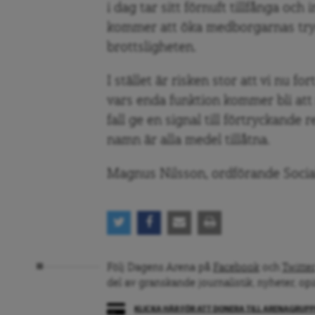
i dag tar sitt förnuft tillfånga och 
kommer att öka medborgarnas tryg
brottsligheten.
I stället är risken stor att vi nu f
vars enda funktion kommer bli att 
fall ge en signal till förtryckande
namn är alla medel tillåtna.
Magnus Nilsson, ordförande Socia
Följ Dagens Arena på
Facebook
och
Twitter
del av granskande journalistik, nyheter, op
KLICKA HÄR FÖR ATT DONERA TILL ARENAGRUP