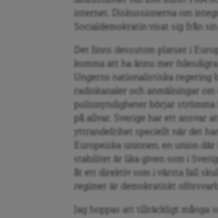
diskussioner om inte minst FRA oc
internet. Diskussionerna om integri
Socialdemokratin visat sig från si
Det finns dessutom platser i Euro
komma att ha ännu mer ödesdigra 
Ungerns nationalistiska regering b
radiokanaler och anmälningar om ö
polismyndigheter börjar strömma in
på allvar. Sverige har ett ansvar a
yttrandefrihet speciellt när det ha
Europeiska unionen, en union där 
stabilitet är lika given som i Sverig
åt ett direktiv som i värsta fall s
regimer är demokratiskt oförsvarb
Jag hoppas att tillräckligt många