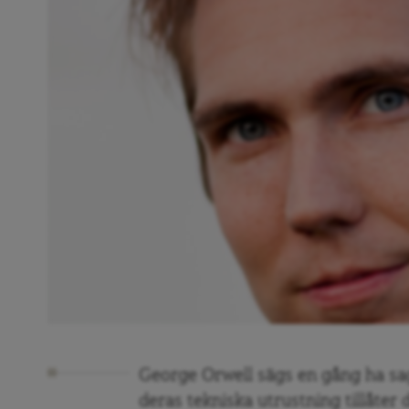
George Orwell sägs en gång ha sag
deras tekniska utrustning tillåter 