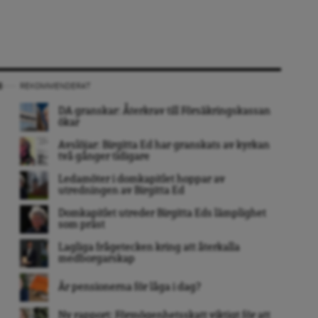
REKOMMENDERAT
DA granskar: Återkrav till Försäkringskassan
ökar
Avslöjar: Birgitta Ed har granskats av kyrkan
två gånger tidigare
Ledamöter i domkapitlet hoppar av
utredningen av Birgitta Ed
Domkapitlet utreder Birgitta Eds lämplighet
som präst
Lagliga frågetecken kring att återkalla
medborgarskap
Är pensionerna för låga i dag?
Ny rapport: Förmögenhetsskatt viktigt för att