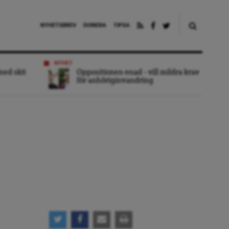
NYHETSBREV
DONERA
TIPSA
NYHET
 med skit
Oppositionen enad – vill mildra krav
för anhöriginvandring