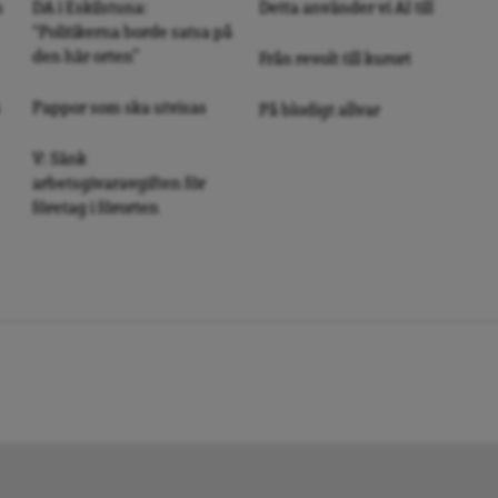
s
DA i Eskilstuna:
Detta använder vi AI till
“Politikerna borde satsa på
den här orten”
Från revolt till kurort
Pappor som ska utvisas
På blodigt allvar
V: Sänk
arbetsgivaravgiften för
företag i förorten