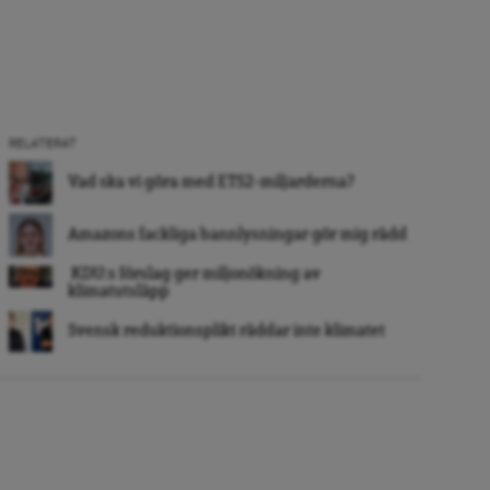
RELATERAT
Vad ska vi göra med ETS2-miljarderna?
Amazons fackliga bannlysningar gör mig rädd
KDU:s förslag ger miljonökning av
klimatutsläpp
Svensk reduktionsplikt räddar inte klimatet