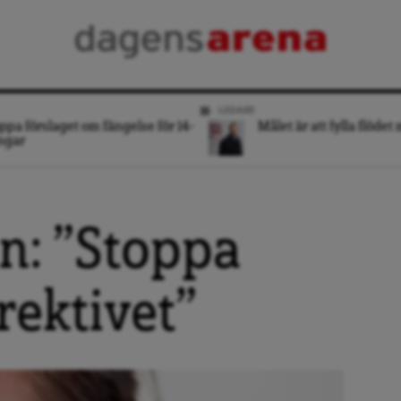
LEDARE
ppa förslaget om fängelse för 14-
Målet är att fylla flödet
ngar
n: ”Stoppa
rektivet”