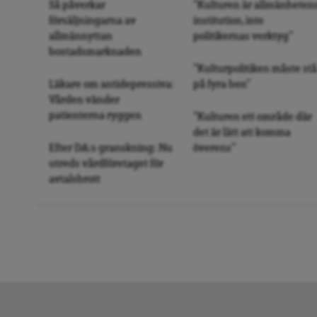
Så påverkar
”Kulturen är allmänheten
försäljningarna av
institution, inte
allmännyttan
politikernas verktyg”
bostadsmarknaden
”Kulturpolitiken måste stå
Läkare om antidepressiva:
på fyra ben”
Vården vänder
patienterna ryggen
”Kulturen ett område där
det är lätt att komma
Efter DA:s granskning: Nu
överens”
utreds vårdföretaget för
avtalsbrott