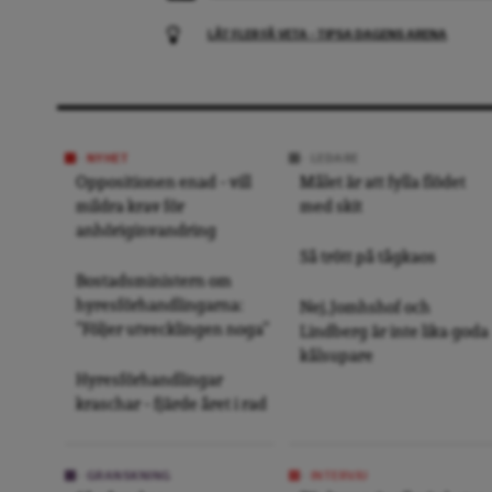
LÅT FLER FÅ VETA – TIPSA DAGENS ARENA
NYHET
LEDARE
Oppositionen enad – vill
Målet är att fylla flödet
mildra krav för
med skit
anhöriginvandring
Så trött på tågkaos
Bostadsministern om
hyresförhandlingarna:
Nej, Jomhshof och
”Följer utvecklingen noga”
Lindberg är inte lika goda
kålsupare
Hyresförhandlingar
kraschar – fjärde året i rad
GRANSKNING
INTERVJU