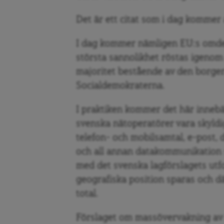
Det är ett citat som i dag kommer 
I dag kommer nämligen EU:s omde
största sannolikhet röstas igenom 
majoritet bestående av den borge
Socialdemokraterna.
I praktiken kommer det här innebä
svenska nätoperatörer vara skyldig
telefon- och mobilsamtal, e-post,
och all annan datakommunikation 
med det svenska lagförslagets ut
geografiska position sparas och 
total.
Förslaget om massövervakning av h