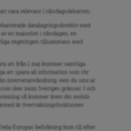
att vara relevant i riksdagsdebatten.
batterade datalagringsdirektiv med
av en majoritet i riksdagen, en
rliga regeringen tillsammans med
ra att från 1 maj kommer samtliga
a att spara all information som rör
 din internetanvändning, vem du sms:ar
som sker inom Sveriges gränser. I och
formning så kommer även din mobils
därmed är övervakningsfunktionen
ela Europas befolkning kom till efter