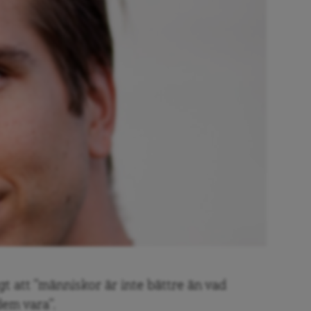
t att ”människor är inte bättre än vad
dem vara”.