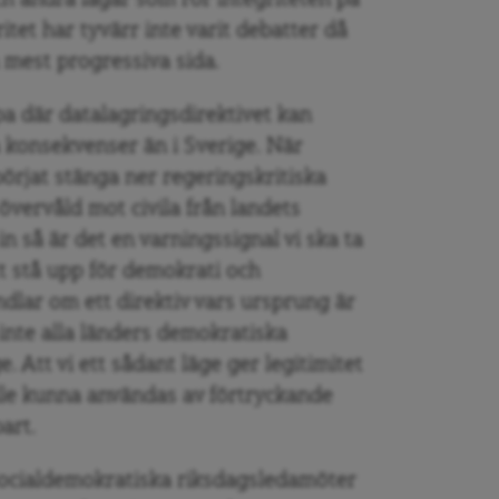
h andra lagar som rör integriteten på
tet har tyvärr inte varit debatter då
n mest progressiva sida.
pa där datalagringsdirektivet kan
konsekvenser än i Sverige. När
örjat stänga ner regeringskritiska
vervåld mot civila från landets
 så är det en varningssignal vi ska ta
tt stå upp för demokrati och
ndlar om ett direktiv vars ursprung är
inte alla länders demokratiska
e. Att vi ett sådant läge ger legitimitet
kulle kunna användas av förtryckande
art.
 socialdemokratiska riksdagsledamöter