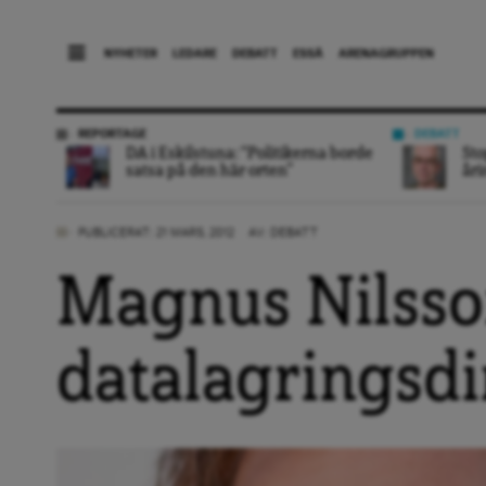
NYHETER
LEDARE
DEBATT
ESSÄ
ARENAGRUPPEN
REPORTAGE
DEBATT
DA i Eskilstuna: “Politikerna borde
Sto
satsa på den här orten”
åri
PUBLICERAT: 21 MARS, 2012
AV:
DEBATT
Magnus Nilsso
datalagringsdi