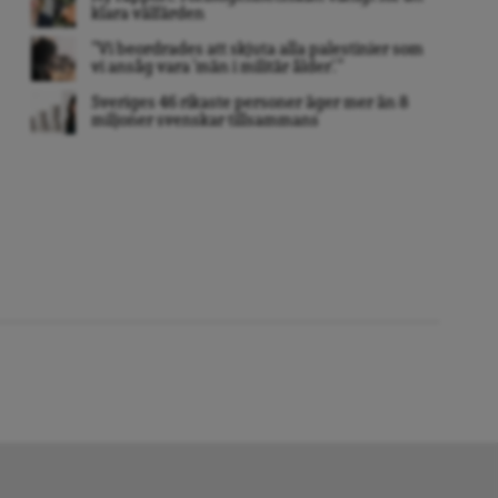
klara välfärden
”Vi beordrades att skjuta alla palestinier som
vi ansåg vara ’män i militär ålder’. ”
Sveriges 46 rikaste personer äger mer än 8
miljoner svenskar tillsammans