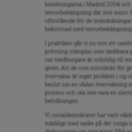
bombningarna i Madrid 2004 och 
terrorbekämpning där inte minst S
oförstående för de inskränkningar
bekostnad med terrorbekämpning 
I praktiken går vi nu mot ett samh
prövning stämplas som tänkbara gr
var medborgare är oskyldig till mo
given. Att de som misstänks för gr
övervakas är inget problem i sig 
beslut om en sådan övervakning mås
process och ska inte vara en slen
befolkningen.
Vi socialdemokrater har varit väldi
märkligt med tanke på det tunga i