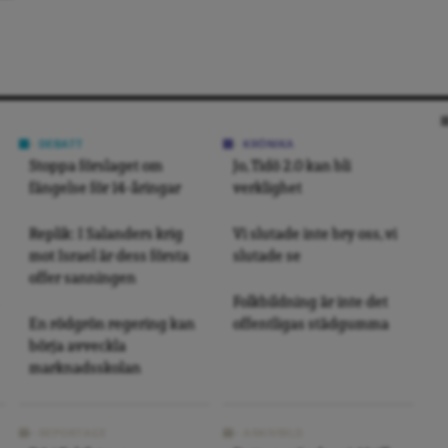
DEBATT
KRÖNIKA
Stoppa förslaget om
Jo, Tidö 2.0 kan bli
fängelse för 14-åringar
verklighet
Replik: I Salanders krig
Vi slutade inte bry oss, vi
mot Israel är dess första
slutade se
offer sanningen
Folkbildning är inte det
En rödgrön regering kan
offentligas städgumma
börja avveckla
marknadsskolan
REPORTAGE
ARKIVBILD