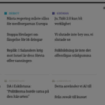
DEBATT
KRÖNIKA
Nästa regering måste slåss
Jo, Tidö 2.0 kan bli
för medborgarnas Europa
verklighet
Stoppa förslaget om
Vi slutade inte bry oss, vi
fängelse för 14-åringar
slutade se
Replik: I Salanders krig
Folkbildning är inte det
mot Israel är dess första
offentligas städgumma
offer sanningen
REPORTAGE
ARKIVBILD
s
DA i Eskilstuna:
Detta använder vi AI till
“Politikerna borde satsa på
den här orten”
Från revolt till kurort