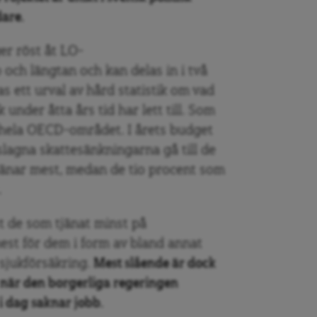
are.
er röst åt LO-
ch längtan och kan delas in i två
as ett urval av hård statistik om vad
under åtta års tid har lett till. Som
i hela OECD-området. I årets budget
eslagna skattesänkningarna gå till de
jänar mest, medan de tio procent som
.
ust de som tjänat minst på
st för dem i form av bland annat
sjukförsäkring.
Mest slående är dock
n när den borgerliga regeringen
 i dag
saknar
jobb.