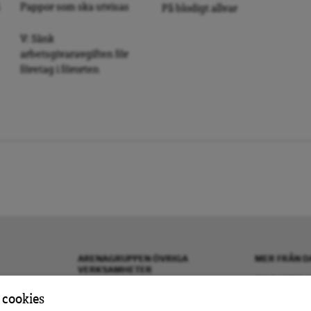
Pappor som ska utvisas
På blodigt allvar
V: Sänk
arbetsgivaravgiften för
företag i förorten
ARENAGRUPPEN ÖVRIGA
MER FRÅN D
VERKSAMHETER
OM DAGENS A
BOKFÖRLAGET ATLAS
KONTAKTA OS
 cookies
ARENA IDÉ