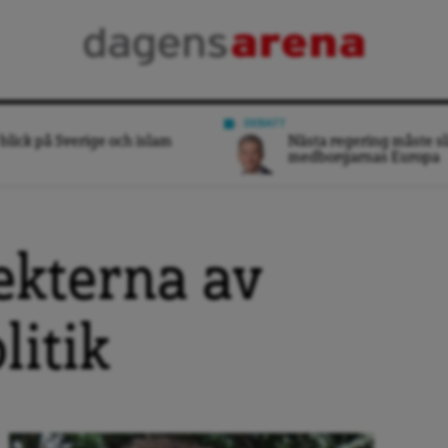
DEBATT
blick på Sverige och islam
Nästa regering måste sl
medborgarnas Europa
fekterna av
litik