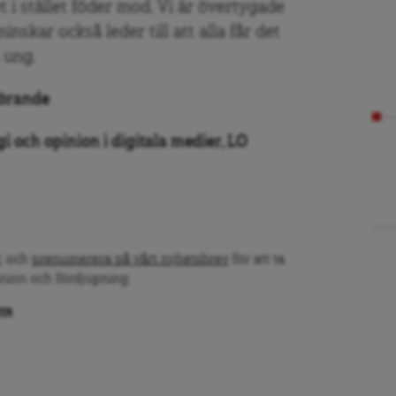
et i stället föder mod. Vi är övertygade
nskar också leder till att alla får det
 ung.
förande
i och opinion i digitala medier, LO
, och
prenumerera på vårt nyhetsbrev
för att ta
inion och fördjupning.
PEN