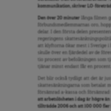
kommunikation, skriver LO-företräd
Den över 20 minuter
långa filmen g
förbundsmedlemmarnas oro, hopp o
delar. I den första delen presenter
regeringens skattesänkningspolitik 
att klyftorna ökar mest i Sverige 
skulle över en fjärdedel av de för
tio procent av befolkningen som t
tjänar minst endast får en procent
Det blir också tydligt att det är j
skattesänkningarna som betalat me
försämrad a-kassa och försämrad 
att arbetslösheten i dag är högre ä
tillträdde 2006 och att 100 000 fler