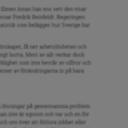
 filmen innan han ens sett den visar
oroar Fredrik Reinfeldt. Regeringen
statistik som belägger hur Sverige har
örskapet, få ner arbetslösheten och
ngt borta. Mest av allt verkar dock
klighet som inte består av siffror och
änner av förändringarna in på bara
a lösningar på gemensamma problem.
nan inte är egoism och var och en för
och oro över att förlora jobbet eller