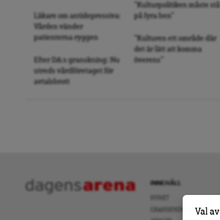
”Kulturpolitiken måste stå
Läkare om antidepressiva:
på fyra ben”
Vården vänder
patienterna ryggen
”Kulturen ett område där
det är lätt att komma
Efter DA:s granskning: Nu
överens”
utreds vårdföretaget för
avtalsbrott
INNEHÅLL
NYHET
GRANSKNING
Val av