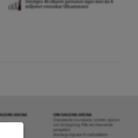
Sveriges 46 rikaste personer äger mer än 8
miljoner svenskar tillsammans
AGENS ARENA
OM DAGENS ARENA
Granskande journalistik, nyheter, opinion
RENA
och fördjupning. Från ett oberoende
perspektiv.
S
Ansvarig utgivare & chefredaktör: