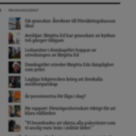
REKOMMENDERAT
DA granskar: Återkrav till Försäkringskassan
ökar
Avslöjar: Birgitta Ed har granskats av kyrkan
två gånger tidigare
Ledamöter i domkapitlet hoppar av
utredningen av Birgitta Ed
Domkapitlet utreder Birgitta Eds lämplighet
som präst
Lagliga frågetecken kring att återkalla
medborgarskap
Är pensionerna för låga i dag?
Ny rapport: Förmögenhetsskatt viktigt för att
klara välfärden
”Vi beordrades att skjuta alla palestinier som
vi ansåg vara ’män i militär ålder’. ”