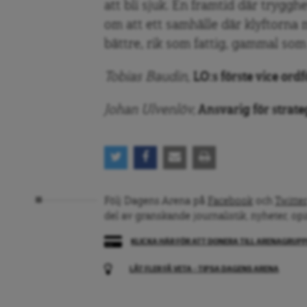
att bli sjuk. En framtid där tryggh
om att ett samhälle där klyftorna mi
bättre, rik som fattig, gammal som
Tobias Baudin,
LO:s förste vice ord
Johan Ulvenlöv,
Ansvarig för strateg
Följ Dagens Arena på
Facebook
och
Twitter
del av granskande journalistik, nyheter, op
KLICKA HÄR FÖR ATT DONERA TILL ARENAGRUP
LÅT FLER FÅ VETA – TIPSA DAGENS ARENA