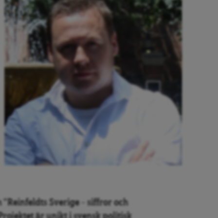
“Reinfeldts Sverige – siffror och
Projektet är unikt i svensk politisk