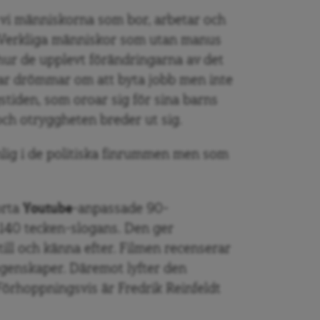
r vi människorna som bor, arbetar och
. Verkliga människor som utan manus
h hur de upplevt förändringarna av det
har drömmar om att byta jobb men inte
stiden, som oroar sig för sina barns
och otryggheten breder ut sig.
ynlig i de politiska finrummen men som
orta
Youtube
-anpassade 90-
 140 tecken-slogans. Den ger
till och känna efter. Filmen recenserar
genskaper. Däremot lyfter den
 Förhoppningsvis är Fredrik Reinfeldt