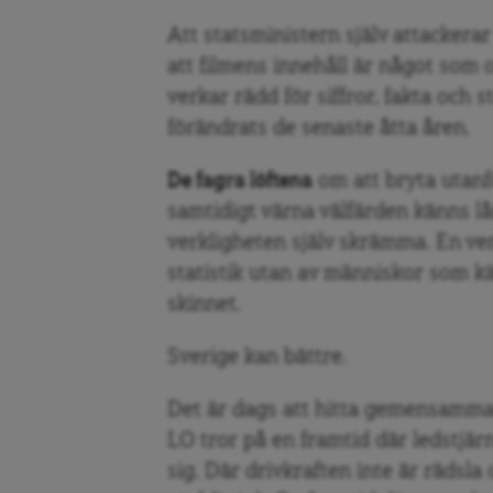
Att statsministern själv attackerar
att filmens innehåll är något som 
verkar rädd för siffror, fakta och 
förändrats de senaste åtta åren.
De fagra löftena
om att bryta utanf
samtidigt värna välfärden känns lå
verkligheten själv skrämma. En ver
statistik utan av människor som k
skinnet.
Sverige kan bättre.
Det är dags att hitta gemensamm
LO tror på en framtid där ledstjär
sig. Där drivkraften inte är rädsla 