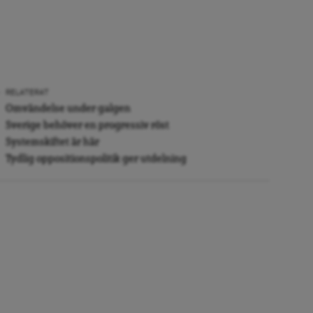
RELATERAT
Omvändelse under galgen
Sverige behöver en progressiv röst
Systemskiftet är här
Tydlig oppositionspolitik ger utdelning