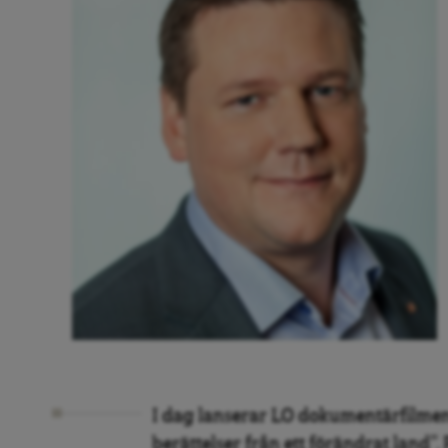
I dag lanserar LO dokumentärfilmen 
berättelser från ett förändrat land”. 