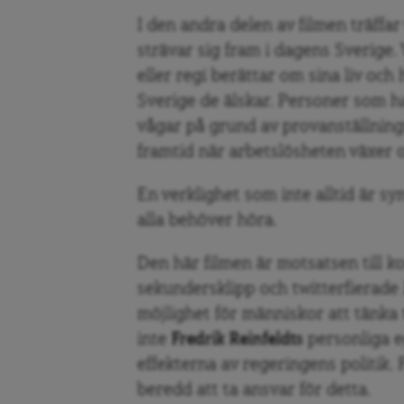
I den andra delen av filmen träffa
strävar sig fram i dagens Sverige
eller regi berättar om sina liv oc
Sverige de älskar. Personer som 
vågar på grund av provanställning
framtid när arbetslösheten växer 
En verklighet som inte alltid är s
alla behöver höra.
Den här filmen är motsatsen till k
sekundersklipp och twitterfierade
möjlighet för människor att tänka 
inte
Fredrik Reinfeldts
personliga e
effekterna av regeringens politik.
beredd att ta ansvar för detta.