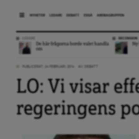
NYHETER
LEDARE
DEBATT
ESSÄ
ARENAGRUPPEN
LEDARE
RECENSION
De här frågorna borde valet handla
Ny 
om
PUBLICERAT: 24 FEBRUARI, 2014
AV:
DEBATT
LO: Vi visar ef
regeringens po