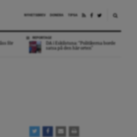
NYHETSBREV
DONERA
TIPSA
REPORTAGE
åss för
DA i Eskilstuna: “Politikerna borde
satsa på den här orten”