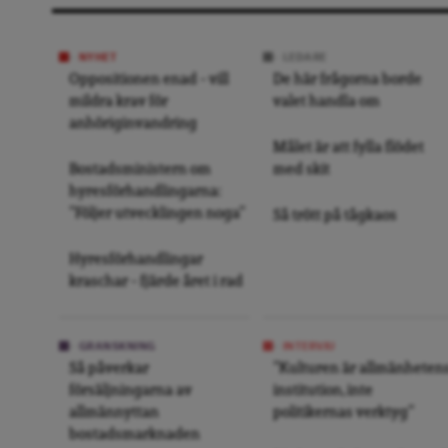
NYHET
LEDARE
Oppositionen enad – vill
De här frågorna borde
mildra krav för
valet handla om
anhöriginvandring
Målet är att fylla flödet
Bostadsministern om
med skit
hyresförhandlingarna:
”Följer utvecklingen noga”
Så trött på tågkaos
Hyresförhandlingar
kraschar – fjärde året i rad
GRANSKNING
INTERVJU
Så påverkar
”Kulturen är allmänheten
försäljningarna av
institution, inte
allmännyttan
politikernas verktyg”
bostadsmarknaden