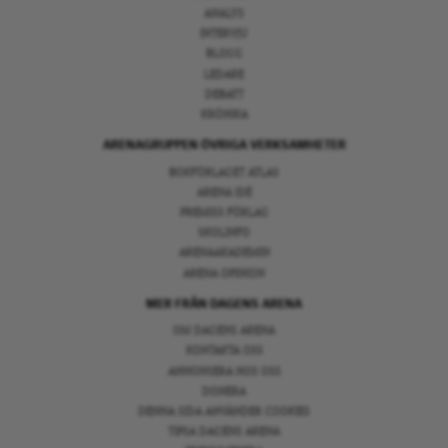
ANALYS
INTERVJU
BLOGG
LEDARE
DEBATT
KRÖNIKA
ARENAGRUPPEN ÖVRIGA VERKSAMHETER
BOKFÖRLAGET ATLAS
ARENA IDÉ
PREMISS FÖRLAG
SKOLINFO
ARENAAKADEMIN
ARENA OPINION
MER FRÅN DAGENS ARENA
OM DAGENS ARENA
KONTAKTA OSS
ANNONSERA HOS OSS
DONERA
DENNA SIDA ANVÄNDER COOKIES
TIPSA DAGENS ARENA