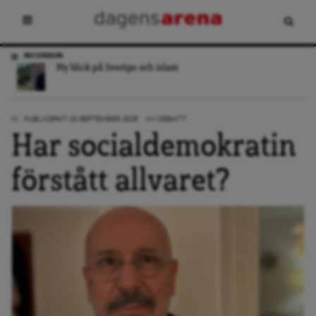
RECENSION
Ny blick på Sverige och islam
PUBLICERAT: 23 SEPTEMBER, 2025
AV:
DEBATT
Har socialdemokratin
förstått allvaret?