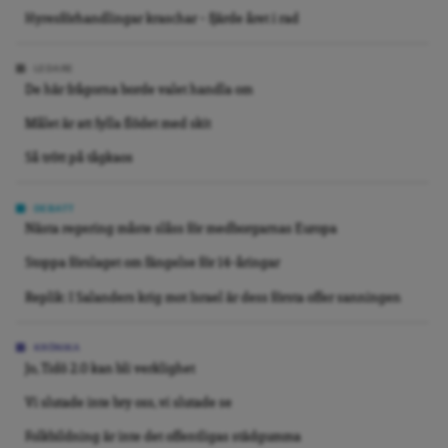
Hyresförhandlingar kraschar – fjärde året i rad
LEDARE
De här frågorna borde valet handla om
Målet är att fylla flödet med skit
Så trött på tågkaos
DEBATT
Nästa regering måste slåss för medborgarnas Europa
Stoppa förslaget om fängelse för 14-åringar
Replik: I Salanders krig mot Israel är dess första offer sanningen
KRÖNIKA
Jo, Tidö 2.0 kan bli verklighet
Vi slutade inte bry oss, vi slutade se
Folkbildning är inte det offentligas städgumma