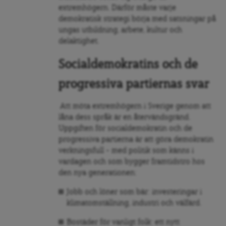
extremhögern. Därför måste varje
demokratisk strategi börja med satsningar på
ungas utbildning, arbete, kultur och
delaktighet.
Socialdemokratins och de
progressiva partiernas svar
Att möta extremhögern i Sverige genom att
låna dess språk är en återvändsgränd.
Uppgiften för socialdemokratin och de
progressiva partierna är att göra demokratin
verkningsfull – med politik som känns i
vardagen och som bygger framtidstro hos
den nya generationen:
Jobb och löner som bär: investeringar i
klimatomställning, industri och välfärd.
Bostäder för vanligt folk: ett nytt