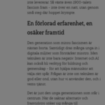
inte levererar. Så växte även 1900-talets
fascism fram – inte över en natt, utan genom
små steg där hoppet krympte.
En förlorad erfarenhet, en
osäker framtid
Den generation som minns fascismen är
nästan borta. Samtidigt dras många unga in i
digitala miljöer som förstärker misstro. Men
tekniken är inte bara negativ. Internet och AI
kan också bli verktyg för bildning och
gemenskap – för att hjälpa människor att
välja rätt spår. Frågan är inte om tekniken är
god eller ond, utan hur vi använder den, och i
vems tjänst.
Det är just den unga generationen som står i
centrum. När de saknar alternativ och
framtidstro söker sig många till