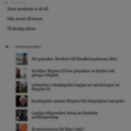
ARKIVBILD
Detta använder vi AI till
Från revolt till kurort
På blodigt allvar
REKOMMENDERAT
DA granskar: Återkrav till Försäkringskassan ökar
Avslöjar: Birgitta Ed har granskats av kyrkan två
gånger tidigare
Ledamöter i domkapitlet hoppar av utredningen av
Birgitta Ed
Domkapitlet utreder Birgitta Eds lämplighet som präst
Lagliga frågetecken kring att återkalla
medborgarskap
Är pensionerna för låga i dag?