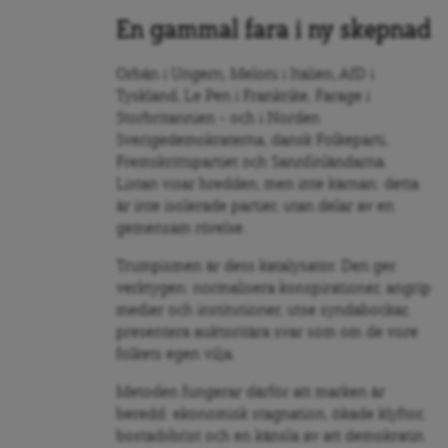
En gammal fara i ny skepnad
Orbán i Ungern, Meloni i Italien, AfD i
Tyskland, Le Pen i Frankrike, Farage i
Storbritannien – och i Norden
Sverigedemokraterna, dansk Folkeparti,
Fremskrittspartiet och Sannfinländarna.
Listan visar bredden, men inte kärnan: detta
är inte isolerade partier, utan delar av en
gemensam rörelse.
Trumpismen är dess katalysator. Den ger
verktygen: normalisera konspirationer, angrip
medier och institutioner, utse syndabockar,
presentera auktoritära svar som om de vore
folkets egen vilja.
Metoden fungerar därför att marken är
beredd: ekonomisk stagnation, ökade klyftor,
bostadsbrist och en känsla av att demokratin