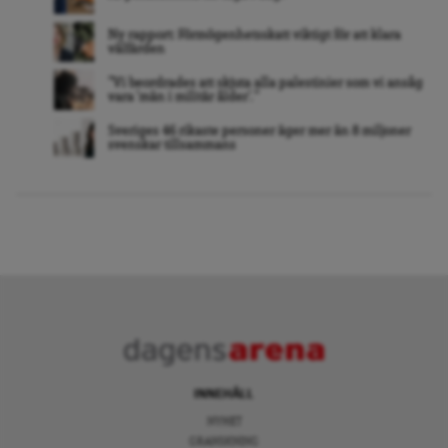
Ny rapport: Förmögenhetsskatt viktigt för att klara
välfärden
”Vi beordrades att skjuta alla palestinier som vi ansåg
vara ’män i militär ålder’. ”
Sveriges 46 rikaste personer äger mer än 8 miljoner
svenskar tillsammans
INNEHÅLL
NYHET
GRANSKNING