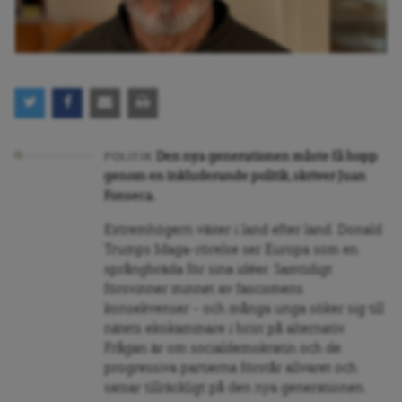
Den nya generationen måste få hopp
POLITIK
genom en inkluderande politik, skriver Juan
Fonseca.
Extremhögern växer i land efter land. Donald
Trumps Maga-rörelse ser Europa som en
språngbräda för sina idéer. Samtidigt
försvinner minnet av fascismens
konsekvenser – och många unga söker sig till
nätets ekokammare i brist på alternativ.
Frågan är om socialdemokratin och de
progressiva partierna förstår allvaret och
satsar tillräckligt på den nya generationen.