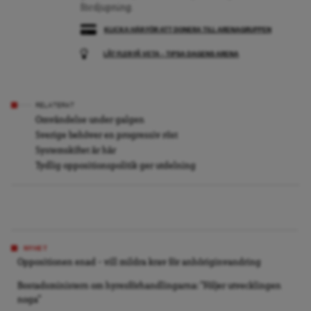
fördjupning.
KLICKA HÄR FÖR ATT DONERA TILL ARENAGRUPPEN
LÅT FLER FÅ VETA – TIPSA DAGENS ARENA
RELATERAT
Omvändelse under galgen
Sverige behöver en progressiv röst
Systemskiftet är här
Tydlig oppositionspolitik ger utdelning
NYHET
Oppositionen enad – vill mildra krav för anhöriginvandring
Bostadsministern om hyresförhandlingarna: ”Följer utvecklingen
noga”