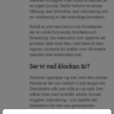
materiell otrygghet utan också ur känslan av
att ingen lyssnar. Därför behövs en annan
hållning: mer lyhördhet, mer inkludering och
en vitalisering av den mänskliga kontakten.
Politik är inte bara beslut och förvaltande –
det är också förtroende, förståelse och
förankring. Om människor inte upplever att
politiken talar med dem, utan bara till dem,
öppnas utrymme för krafter som vill ersätta
samtalet med auktoritära svar.
Ser vi vad klockan är?
Historien upprepar sig inte, men den rimmar.
Kanske är det just rimmet vi inte längre hör.
Demokratin står inte stilla av sig själv. Den
måste fyllas med innehåll: arbete, bostad,
trygghet, inkludering – och framför allt
framtidstro för den nya generationen.