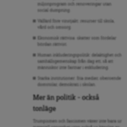
miljonprogram och renoveringar utan
social dumpning.
Välfärd före vinstjakt: resurser till skola,
vård och omsorg.
Ekonomisk rättvisa: skatter som fördelar
bördan rättvist.
Human inkluderingspolitik: delaktighet och
samhällsgemenskap från dag ett, så att
människor inte fastnar i exkludering.
Starka institutioner: fria medier, oberoende
domstolar, demokrati i skolan.
Mer än politik – också
tonläge
Trumpismen och fascismen växer inte bara ur