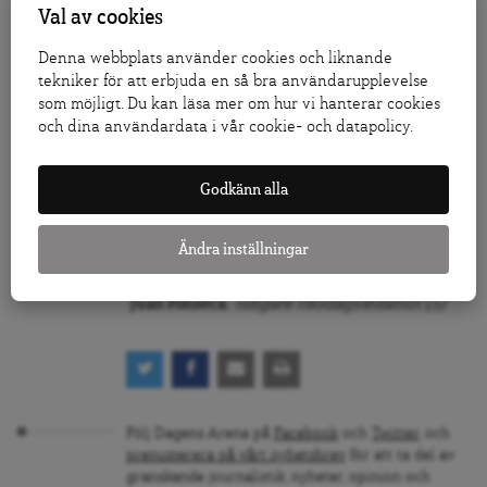
Den avgörande frågan är därför inte om
Val av cookies
extremhögern får mer utrymme, utan varför
så många ger den sitt förtroende. Svaret
Denna webbplats använder cookies och liknande
avgör om vi ska leva i samhällen där rädslan
tekniker för att erbjuda en så bra användarupplevelse
organiserar politiken – eller i samhällen som
som möjligt. Du kan läsa mer om hur vi hanterar cookies
organiserar bort rädslan genom rättvisa och
och dina användardata i vår cookie- och datapolicy.
gemenskap.
Godkänn alla
Kanske är det hög tid att vi stannar upp och
frågar oss själva: om inte vi ger den nya
generationen hopp med inkluderande politik
Ändra inställningar
– vem gör det då?
Juan Fonseca
,
tidigare riksdagsledamot (S)
Följ Dagens Arena på
Facebook
och
Twitter
, och
prenumerera på vårt nyhetsbrev
för att ta del av
granskande journalistik, nyheter, opinion och