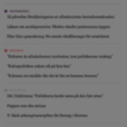
GRANSKNING
Så påverkar försäljningarna av allmännyttan bostadsmarknaden
Läkare om antidepressiva: Vården vänder patienterna ryggen
Efter DA:s granskning: Nu utreds vårdföretaget för avtalsbrott
INTERVJU
”Kulturen är allmänhetens institution, inte politikernas verktyg”
”Kulturpolitiken måste stå på fyra ben”
”Kulturen ett område där det är lätt att komma överens”
REPORTAGE
DA i Eskilstuna: “Politikerna borde satsa på den här orten”
Pappor som ska utvisas
V: Sänk arbetsgivaravgiften för företag i förorten