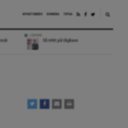
NYHETSBREV
DONERA
TIPSA
LEDARE
ensk
Så trött på tågkaos