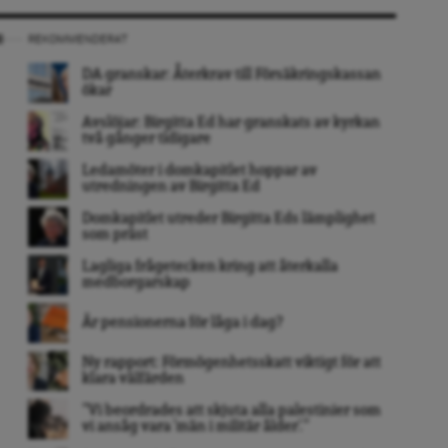
REKOMMENDERAT
DA granskar: Återkrav till Försäkringskassan
ökar
Avslöjar: Birgitta Ed har granskats av kyrkan
två gånger tidigare
Ledamöter i domkapitlet hoppar av
utredningen av Birgitta Ed
Domkapitlet utreder Birgitta Eds lämplighet
som präst
Lagliga frågetecken kring att återkalla
medborgarskap
Är pensionerna för låga i dag?
Ny rapport: Förmögenhetsskatt viktigt för att
klara välfärden
”Vi beordrades att skjuta alla palestinier som
vi ansåg vara ’män i militär ålder’. ”