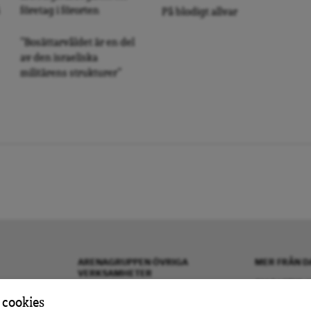
företag i förorten
På blodigt allvar
”Bosättarvåldet är en del
av den israeliska
militärens strukturer”
ARENAGRUPPEN ÖVRIGA
MER FRÅN D
VERKSAMHETER
OM DAGENS A
BOKFÖRLAGET ATLAS
KONTAKTA OS
 cookies