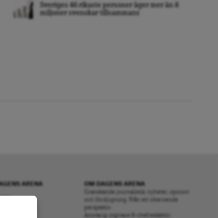
Sveriges 46 rikaste personer äger mer än 8
miljoner svenskar tillsammans
AGENS ARENA
OM DAGENS ARENA
Granskande journalistik, nyheter, opinion
RENA
och fördjupning. Från ett oberoende
perspektiv.
S
Ansvarig utgivare & chefredaktör: