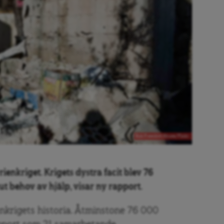
Bild:Freedom House/Flickr.
yrienkriget. Krigets dystra facit blev 76
t behov av hjälp, visar ny rapport.
enkrigets historia. Åtminstone 76 000