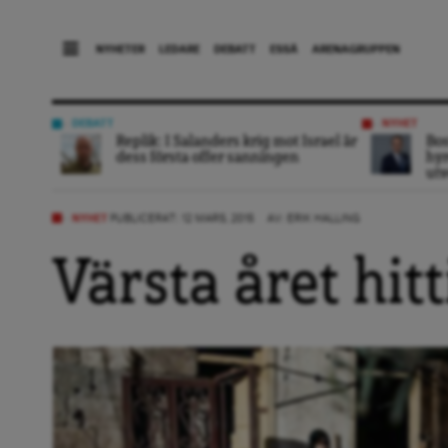
NYHETER
LEDARE
DEBATT
ESSÄ
ARENAGRUPPEN
DEBATT
NYHET
Replik: I Salanders krig mot Israel är
Bo
dess första offer sanningen
hyr
utv
NYHET
PUBLICERAT: 12 MARS, 2015
AV:
ERIK HALLING
Värsta året hitt