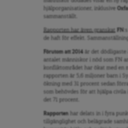
människor dödades visar en ny r
hjälporganisationer, inklusive
Oxf
sammanställt.
Rapporten har även granskat
FN
:
de haft för effekt. Sammanställnin
Förutom att 2014
är det dödligaste å
antalet människor i nöd som FN an
konfliktområdet har ökat med en mi
rapporten är 5,6 miljoner barn i S
ökning med 31 procent sedan förra
som behövdes för att hjälpa civila
det 71 procent.
Rapporten
har delats in i fyra punk
tillgänglighet och belägrade samhäl