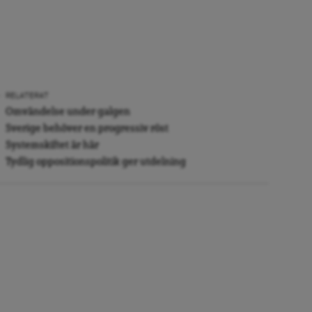
RELATERAT
Omvändelse under galgen
Sverige behöver en progressiv röst
Systemskiftet är här
Tydlig oppositionspolitik ger utdelning