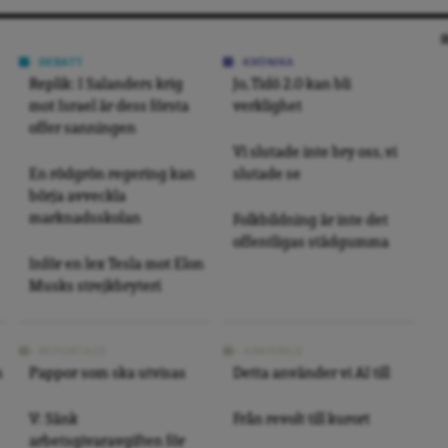
DEBATT
KRÖNIKA
Replik: I Salanders krig
Jo, Tidö 2.0 kan bli
mot Israel är dess första
verklighet
offer sanningen
Vi slutade inte bry oss, vi
En rödgrön regering kan
slutade se
börja avveckla
marknadsskolan
Folkbildning är inte det
offentligas städgumma
Inför en lex Tesla mot Elon
Musks strejkbryteri
REPORTAGE
ARKIVBILD
s
Pappor som ska utvisas
Detta använder vi AI till
V: Sänk
Från revolt till kurort
arbetsgivaravgiften för