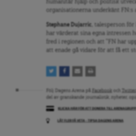
humanitär hjälp och politisk utvec
organisationerna underkänt FN:s 
Stephane Dujarric
, talesperson för
har värderat sina egna intressen h
fred i regionen och att ”FN har upp
att enade gå vidare för att få ett s
Följ Dagens Arena på
Facebook
och
Twitter
del av granskande journalistik, nyheter, op
KLICKA HÄR FÖR ATT DONERA TILL ARENAGRUP
LÅT FLER FÅ VETA – TIPSA DAGENS ARENA