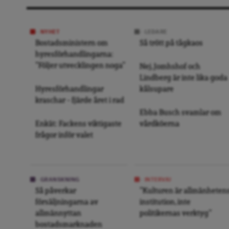
NYHET
LEDARE
Bostadsministern om
Så trött på tågkaos
hyresförhandlingarna:
”Följer utvecklingen noga”
Nej, Jomhshof och
Lindberg är inte lika goda
Hyresförhandlingar
kålsupare
kraschar – fjärde året i rad
Ebba Busch svamlar om
Enkät: Fackens viktigaste
vårdköerna
frågor inför valet
GRANSKNING
INTERVJU
Så påverkar
”Kulturen är allmänheten
försäljningarna av
institution, inte
allmännyttan
politikernas verktyg”
bostadsmarknaden