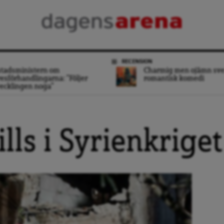
RECENSION
stadsministern om
Charmig men ojämn sv
esförhandlingarna: ”Följer
romantisk komedi
ecklingen noga”
ills i Syrienkriget