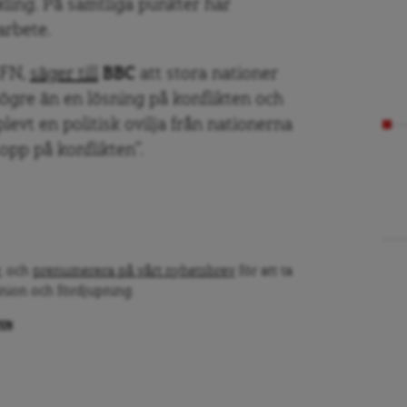
kling. På samtliga punkter har
arbete.
 FN,
säger till
BBC
att stora nationer
ögre än en lösning på konflikten och
levt en politisk ovilja från nationerna
topp på konflikten”.
, och
prenumerera på vårt nyhetsbrev
för att ta
inion och fördjupning.
PEN