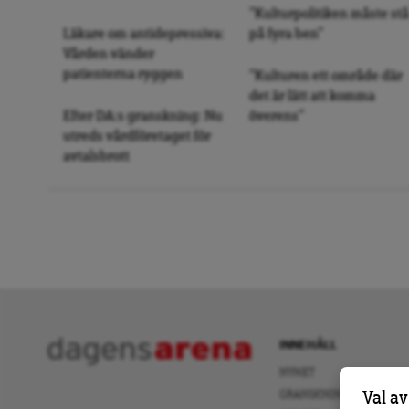
”Kulturpolitiken måste stå
Läkare om antidepressiva:
på fyra ben”
Vården vänder
patienterna ryggen
”Kulturen ett område där
det är lätt att komma
Efter DA:s granskning: Nu
överens”
utreds vårdföretaget för
avtalsbrott
INNEHÅLL
NYHET
GRANSKNING
Val av