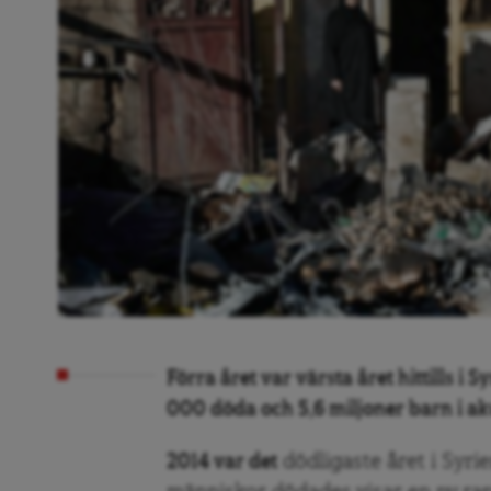
Förra året var värsta året hittills i S
000 döda och 5,6 miljoner barn i aku
2014 var det
dödligaste året i Syri