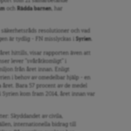
apport som 21 samarbetande
am
och
Rädda barnen
, har
s säkerhetsråds resolutioner och vad
gen är tydlig – FN misslyckas i
Syrien
.
ret hittills, visar rapporten även att
ser lever ”svåråtkomligt” i
ljon från året innan. Enligt
yrien i behov av omedelbar hjälp – en
 året. Bara 57 procent av de medel
 i Syrien kom fram 2014, året innan var
ter: Skyddandet av civila,
len, internationella bidrag till