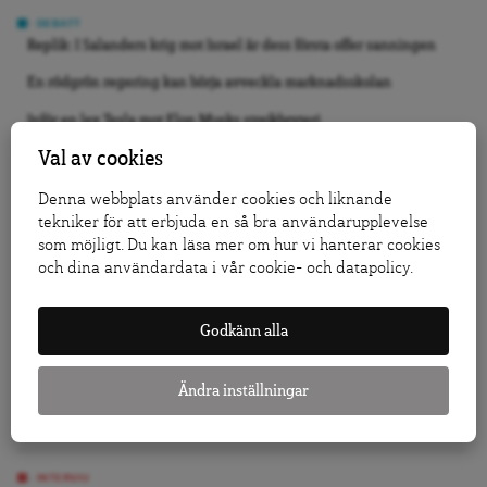
DEBATT
Replik: I Salanders krig mot Israel är dess första offer sanningen
En rödgrön regering kan börja avveckla marknadsskolan
Inför en lex Tesla mot Elon Musks strejkbryteri
Val av cookies
KRÖNIKA
Jo, Tidö 2.0 kan bli verklighet
Denna webbplats använder cookies och liknande
tekniker för att erbjuda en så bra användarupplevelse
Vi slutade inte bry oss, vi slutade se
som möjligt. Du kan läsa mer om hur vi hanterar cookies
och dina användardata i vår cookie- och datapolicy.
Folkbildning är inte det offentligas städgumma
GRANSKNING
Godkänn alla
Så påverkar försäljningarna av allmännyttan bostadsmarknaden
Läkare om antidepressiva: Vården vänder patienterna ryggen
Ändra inställningar
Efter DA:s granskning: Nu utreds vårdföretaget för avtalsbrott
INTERVJU