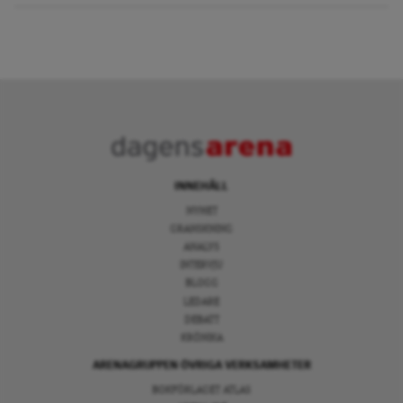
INNEHÅLL
NYHET
GRANSKNING
ANALYS
INTERVJU
BLOGG
LEDARE
DEBATT
KRÖNIKA
ARENAGRUPPEN ÖVRIGA VERKSAMHETER
BOKFÖRLAGET ATLAS