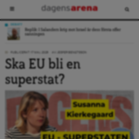
DEBATT
ing
Replik: I Salanders krig mot Israel är dess första offer
sanningen
PUBLICERAT: 17 MAJ, 2026
AV:
JESPER BENGTSSON
Ska EU bli en
superstat?