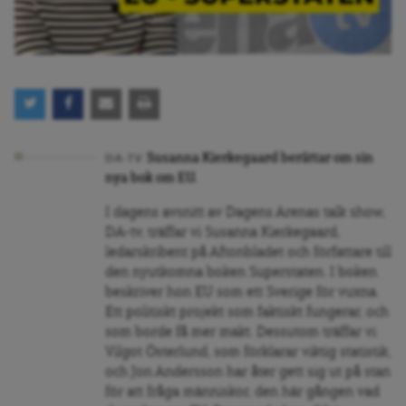
Susanna Kierkegaard berättar om sin
DA-TV
nya bok om EU.
I dagens avsnitt av Dagens Arenas talk show,
DA-tv, träffar vi Susanna Kierkegaard,
ledarskribent på Aftonbladet och författare till
den nyutkomna boken Superstaten. I boken
beskriver hon EU som ett Sverige för vuxna.
Ett politiskt projekt som faktiskt fungerar, och
som borde få mer makt. Dessutom träffar vi
Vilgot Österlund, som förklarar viktig statistik,
och Jon Andersson har åter gett sig ut på stan
för att fråga människor, den här gången vad