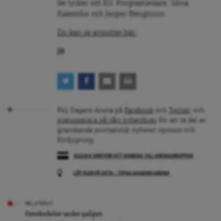
de tycker om EU. Programledare: Silvia
Kakembo och Jesper Bengtsson.
Du kan se avsnittet här.
JB
Följ Dagens Arena på
Facebook
och
Twitter
, och
prenumerera på vårt nyhetsbrev
för att ta del av
granskande journalistik, nyheter, opinion och
fördjupning.
KLICKA HÄR FÖR ATT DONERA TILL ARENAGRUPPEN
LÅT FLER FÅ VETA – TIPSA DAGENS ARENA
RELATERAT
Omvändelse under galgen