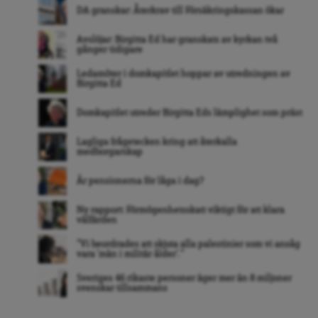
DA granskar: Återkrav till Försäkringskassan ökar
Avslöjar: Birgitta Ed har granskats av kyrkan två
gånger tidigare
Ledamöter i domkapitlet hoppar av utredningen av
Birgitta Ed
Domkapitlet utreder Birgitta Eds lämplighet som präst
Lagliga frågetecken kring att återkalla
medborgarskap
Är pensionerna för låga i dag?
Ny rapport: Förmögenhetsskatt viktigt för att klara
välfärden
”Vi beordrades att skjuta alla palestinier som vi ansåg
vara ’män i militär ålder’. ”
Sveriges 46 rikaste personer äger mer än 8 miljoner
svenskar tillsammans