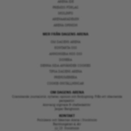
ARENA IDÉ
PREMISS FÖRLAG
SKOLINFO
ARENAAKADEMIN
ARENA OPINION
MER FRÅN DAGENS ARENA
OM DAGENS ARENA
KONTAKTA OSS
ANNONSERA HOS OSS
DONERA
DENNA SIDA ANVÄNDER COOKIES
TIPSA DAGENS ARENA
PRENUMERERA
COOKIE-INSTÄLLNINGAR
OM DAGENS ARENA
Granskande journalistik, nyheter, opinion och fördjupning. Från ett oberoende
perspektiv.
Ansvarig utgivare & chefredaktör:
Jesper Bengtsson
KONTAKT
Politikens och Idéernas Arena i Stockholm
Barnhusgatan 4, 4tr
111 23 Stockholm