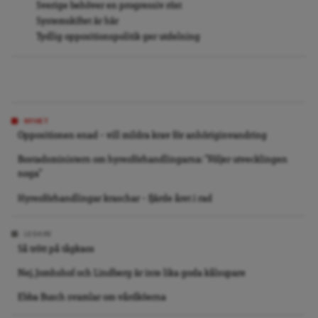
Sverige behöver en progressiv röst
Systemskiftet är här
Tydlig oppositionspolitik ger utdelning
NYHET
Oppositionen enad – vill mildra krav för anhöriginvandring
Bostadsministern om hyresförhandlingarna: ”Följer utvecklingen
noga”
Hyresförhandlingar kraschar – fjärde året i rad
LEDARE
Så trött på tågkaos
Nej, Jomhshof och Lindberg är inte lika goda kålsupare
Ebba Busch svamlar om vårdköerna