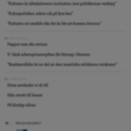
”Kulturen är allmänhetens institution, inte politikernas verktyg”
”Kulturpolitiken måste stå på fyra ben”
”Kulturen ett område där det är lätt att komma överens”
REPORTAGE
Pappor som ska utvisas
V: Sänk arbetsgivaravgiften för företag i förorten
”Bosättarvåldet är en del av den israeliska militärens strukturer”
ARKIVBILD
Detta använder vi AI till
Från revolt till kurort
På blodigt allvar
REKOMMENDERAT