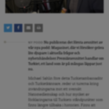
Nu publiceras det första avsnittet av
NY PODD
vår nya podd: Magasinet, där vi försöker gräva
lite djupare i aktuella frågor och
nyhetshändelser. Premiäravsnittet handlar om
Turkiet, ett land som är på mångas läppar just
nu.
Michael Sahlin före detta Turkietambassadör
och Turkietkännare, reder ut turerna kring
invändningarna mot ett svenskt
Natomedlemskap och hur mycket av
förklaringarna till Turkiets ståndpunkter som
finns längre tillbaka i historien. Finns att