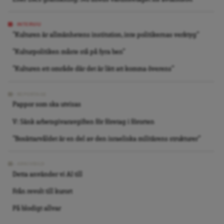
INTERVJU
”Kulturen är allmänhetens institution, inte politikernas verktyg”
”Kulturpolitiken måste stå på fyra ben”
”Kulturen ett område där det är lätt att komma överens”
REPORTAGE
Pappor som ska utvisas
V: Sänk arbetsgivaravgiften för företag i förorten
”Bosättarvåldet är en del av den israeliska militärens strukturer”
ARKIVBILD
Detta använder vi AI till
Från revolt till kurort
På blodigt allvar