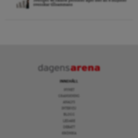
Sveriges 46 rikaste personer äger mer än 8 miljoner
svenskar tillsammans
INNEHÅLL
NYHET
GRANSKNING
ANALYS
INTERVJU
BLOGG
LEDARE
DEBATT
KRÖNIKA