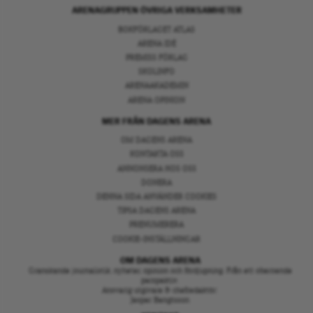
ARENAGRUPPEN ÖVRIGA VERKSAMHETER
BOKFÖRLAGET ATLAS
ARENA IDÉ
PREMISS FÖRLAG
SKOLINFO
ARENAAKADEMIN
ARENA OPINION
MER FRÅN DAGENS ARENA
OM DAGENS ARENA
KONTAKTA OSS
ANNONSERA HOS OSS
DONERA
DENNA SIDA ANVÄNDER COOKIES
TIPSA DAGENS ARENA
PRENUMERERA
COOKIE-INSTÄLLNINGAR
OM DAGENS ARENA
Granskande journalistik, nyheter, opinion och fördjupning. Från ett oberoende
perspektiv.
Ansvarig utgivare & chefredaktör:
Jesper Bengtsson