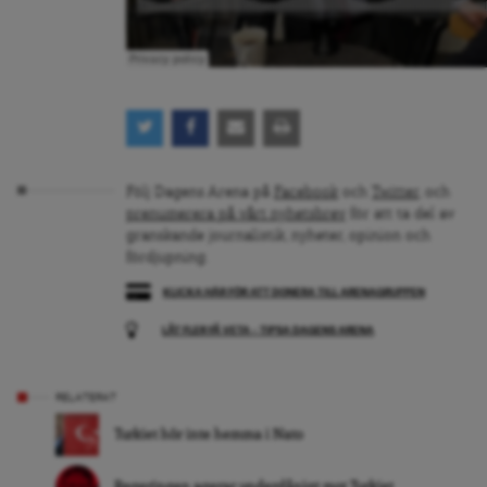
Följ Dagens Arena på
Facebook
och
Twitter
, och
prenumerera på vårt nyhetsbrev
för att ta del av
granskande journalistik, nyheter, opinion och
fördjupning.
KLICKA HÄR FÖR ATT DONERA TILL ARENAGRUPPEN
LÅT FLER FÅ VETA – TIPSA DAGENS ARENA
RELATERAT
Turkiet hör inte hemma i Nato