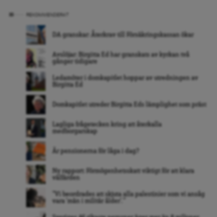
REKOMMENDERAT
DA granskar: Återkrav till Försäkringskassan ökar
Avslöjar: Birgitta Ed har granskats av kyrkan två
gånger tidigare
Ledamöter i domkapitlet hoppar av utredningen av
Birgitta Ed
Domkapitlet utreder Birgitta Eds lämplighet som präst
Lagliga frågetecken kring att återkalla
medborgarskap
Är pensionerna för låga i dag?
Ny rapport: Förmögenhetsskatt viktigt för att klara
välfärden
”Vi beordrades att skjuta alla palestinier som vi ansåg
vara ’män i militär ålder’. ”