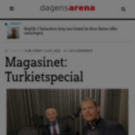
NYHET
Bostadsministern om hyresförhandlingarna: ”Följer
utvecklingen noga”
PODCAST
PUBLICERAT: 2 JUNI, 2022
AV:
JON ANDERSSON
Magasinet:
Turkietspecial