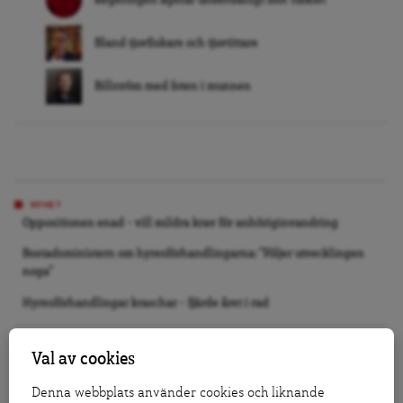
Regeringen agerar underdånigt mot Turkiet
Bland tjuvfiskare och tjuvtittare
Billström med foten i munnen
NYHET
Oppositionen enad – vill mildra krav för anhöriginvandring
Bostadsministern om hyresförhandlingarna: ”Följer utvecklingen
noga”
Hyresförhandlingar kraschar – fjärde året i rad
LEDARE
Val av cookies
Så trött på tågkaos
Denna webbplats använder cookies och liknande
Nej, Jomhshof och Lindberg är inte lika goda kålsupare