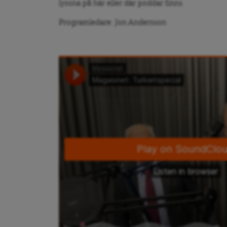
lyssna på här eller där poddar finns.
Programledare: Jon Andersson