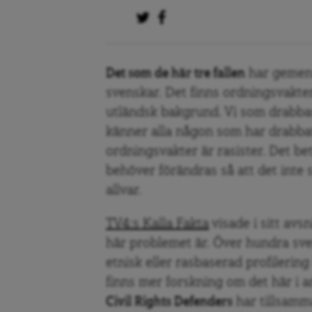
Det som de här tre fallen
har gemens
svenskar. Det finns ordningsvakt
utländsk bakgrund. Vi som drabba
känner alla någon som har drabbats
ordningsvakter är rasister. Det be
behöver förändras så att det inte 
allvar.
TV4:s Kalla Fakta
visade i sitt avs
här problemet är. Över hundra sve
etnisk eller rasbaserad profilering
finns mer forskning om det här i 
Civil Rights Defenders
har tillsamm