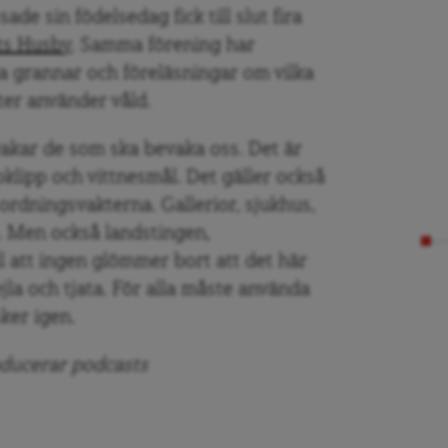
de sin födelsedag fick till slut fira
ts Husby
. Samma förening har
ga grannar och föreläsningar om vilka
ter använder våld.
akar de som ska bevaka oss. Det är
klipp och vittnesmål. Det gäller också
 ordningsvakterna. Gallerior, sjukhus,
n. Men också landstingen,
 att ingen glömmer bort att det här
jla och tjata. För alla måste använda
sker igen.
oducerar podcasts