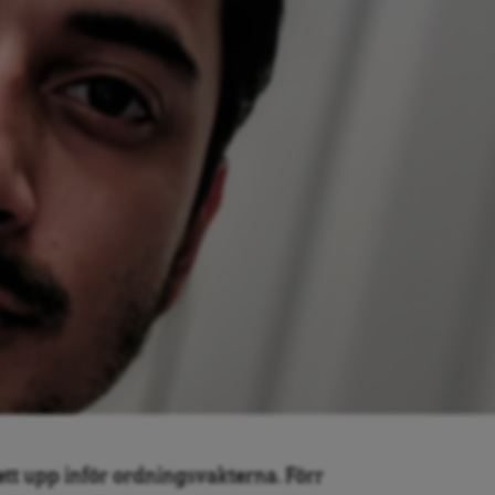
tt upp inför ordningsvakterna. Förr