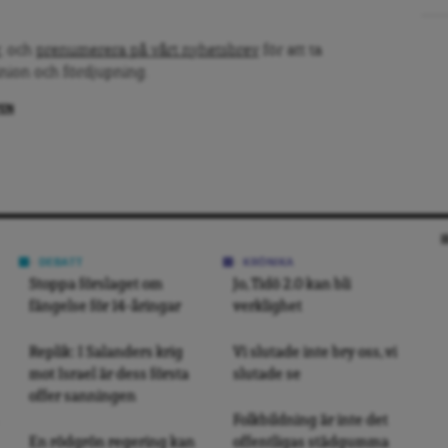
, och
prenumerera på vårt nyhetsbrev
för att ta
inion och fördjupning.
PEN
DEBATT
KRÖNIKA
Stoppa förslaget om
Jo, Tidö 2.0 kan bli
fängelse för 14-åringar
verklighet
Replik: I Salanders krig
Vi slutade inte bry oss, vi
mot Israel är dess första
slutade se
offer sanningen
Folkbildning är inte det
En rödgrön regering kan
offentligas städgumma