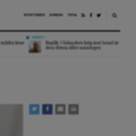
NYHETSBREV
DONERA
TIPSA
DEBATT
 mildra krav
Replik: I Salanders krig mot Israel är
dess första offer sanningen