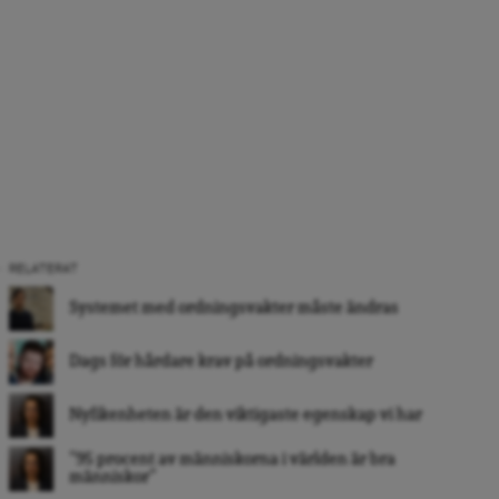
RELATERAT
Systemet med ordningsvakter måste ändras
Dags för hårdare krav på ordningsvakter
Nyfikenheten är den viktigaste egenskap vi har
”95 procent av människorna i världen är bra
människor”