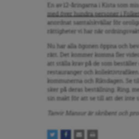
En av 12-åringarna i Kista som missa
med över hundra personer i Folke
anordnat samtalskvällar för oroli
rättigheter vi har när ordningsvak
Nu har alla ögonen öppna och bev
rätt. Det kommer komma fler video
att ställa krav på de som beställer
restauranger och kollektivtrafike
kommunerna och Riksdagen. Se till
sker på deras beställning. Ring, me
sin makt för att se till att det inte 
Tanvir Mansur är skribent och pr