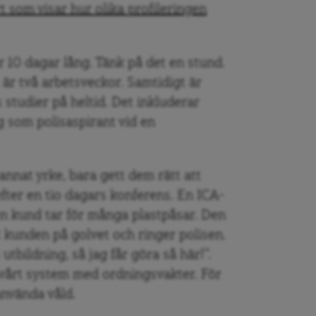
t som visar hur olika profileringen
 10 dagar lång. Tänk på det en stund.
är två arbetsveckor. Samtidigt är
 studier på heltid. Det inkluderar
 som polisaspirant vid en
annat yrke, bara gett dem rätt att
fter en tio dagars konferens. En ICA-
en kund tar för många plastpåsar. Den
 kunden på golvet och ringer polisen.
 utbildning, så jag får göra så här!”.
n vårt system med ordningsvakter. För
använda våld.