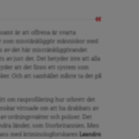
amt är att offrena är svarta
er som misstänkliggör människor med
s av det här misstänkliggörandet
 av just det. Det betyder inte att alla
tyder att det finns ett system som
sker. Och att samhället måste ta det på
nitt om rasprofilering hur utbrett det
nskar vittnade om att ha drabbats av
 av ordningsvakter och poliser. Det
andra länder, som Storbritannien. Men
ans med kriminologforskaren
Leandro