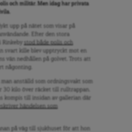
olis och militär. Men idag har privata
vila.
dykt upp på nätet som visar på
användande. Efter den stora
 i Rinkeby
stod både polis och
En svart kille blev upptryckt mot en
ns vän nedhållen på golvet. Trots att
ort någonting.
n man anställd som ordningsvakt som
 30 kilo över räcket till rulltrappan.
kompis till insidan av gallerian där
skriver händelsen som
nan på väg till sjukhuset för att hon