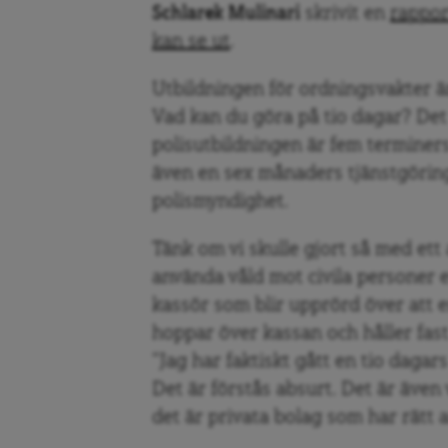
Schlarek Mulinari
skrivit en
rappor
kan se ut
.
Utbildningen för ordningsvakter är
Vad kan du göra på tio dagar? Det 
polisutbildningen är fem terminers
även en sex månaders tjänstgöring
polismyndighet.
Tänk om vi skulle gjort så med ett 
använda våld mot civila personer e
kassör som blir upprörd över att 
hoppar över kassan och håller fast
“Jag har faktiskt gått en tio dagars
Det är förstås absurt. Det är äve
det är privata bolag som har rätt 