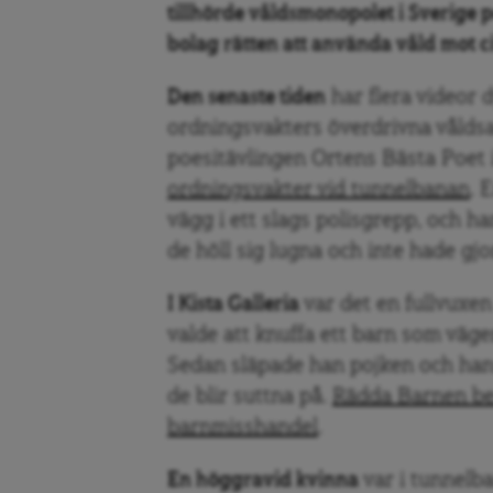
tillhörde våldsmonopolet i Sverige p
bolag rätten att använda våld mot ci
Den senaste tiden
har flera videor 
ordningsvakters överdrivna vålds
poesitävlingen Ortens Bästa Poet
ordningsvakter vid tunnelbanan
. 
vägg i ett slags polisgrepp, och ha
de höll sig lugna och inte hade gj
I Kista Galleria
var det en fullvuxe
valde att knuffa ett barn som väger
Sedan släpade han pojken och hans 
de blir suttna på.
Rädda Barnen be
barnmisshandel
.
En höggravid kvinna
var i tunnelba