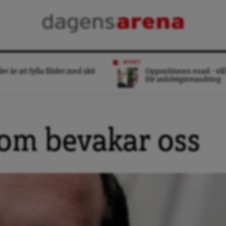
NYHET
et är att fylla flödet med skit
Oppositionen enad – vill
för anhöriginvandring
som bevakar oss