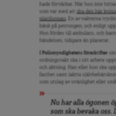
hade förvärkar. När hon inte hitta
som var med att
dra den här kvinn
plattformen
. En av vakterna tryc
bänk på perrongen, och enligt upp
Hon fördes till ambulans, och barn
händelsen, tidigare än planerat.
I Polismyndighetens föreskrifter
om 
ordningsvakt ska i sitt arbete upp
och aktning. Han eller hon ska up
fasthet samt iaktta självbehärskn
som utslag av ovänlighet eller små
Nu har alla ögonen 
som ska bevaka oss. D