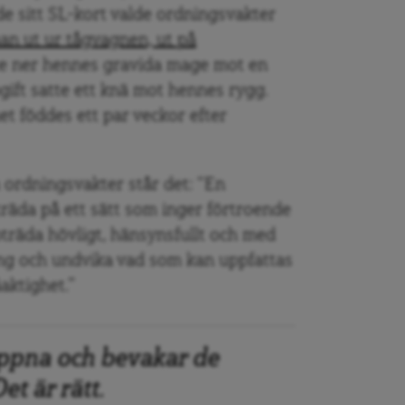
de sitt SL-kort valde ordningsvakter
an ut ur tågvagnen, ut på
kte ner hennes gravida mage mot en
gift satte ett knä mot hennes rygg.
et föddes ett par veckor efter
ordningsvakter står det: “En
träda på ett sätt som inger förtroende
pträda hövligt, hänsynsfullt och med
ing och undvika vad som kan uppfattas
aktighet.”
öppna och bevakar de
et är rätt.