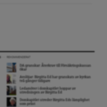
REKOMMENDERAT
DA granskar: Återkrav till Försäkringskassan
ökar
Avslöjar: Birgitta Ed har granskats av kyrkan
två gånger tidigare
Ledamöter i domkapitlet hoppar av
utredningen av Birgitta Ed
Domkapitlet utreder Birgitta Eds lämplighet
som präst