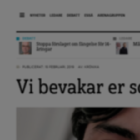
NYHETER
LEDARE
DEBATT
ESSÄ
ARENAGRUPPEN
DEBATT
LEDARE
Stoppa förslaget om fängelse för 14-
Mål
åringar
PUBLICERAT: 15 FEBRUARI, 2019
AV:
KRÖNIKA
Vi bevakar er 