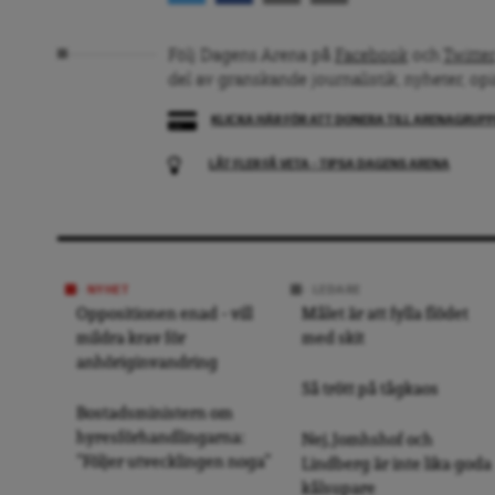
Följ Dagens Arena på
Facebook
och
Twitter
del av granskande journalistik, nyheter, op
KLICKA HÄR FÖR ATT DONERA TILL ARENAGRUP
LÅT FLER FÅ VETA – TIPSA DAGENS ARENA
NYHET
LEDARE
Oppositionen enad – vill
Målet är att fylla flödet
mildra krav för
med skit
anhöriginvandring
Så trött på tågkaos
Bostadsministern om
hyresförhandlingarna:
Nej, Jomhshof och
”Följer utvecklingen noga”
Lindberg är inte lika goda
kålsupare