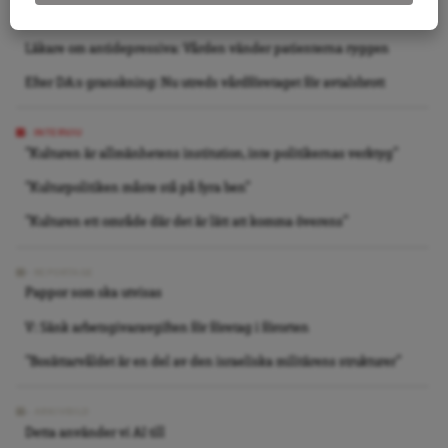
Så påverkar försäljningarna av allmännyttan bostadsmarknaden
Läkare om antidepressiva: Vården vänder patienterna ryggen
Efter DA:s granskning: Nu utreds vårdföretaget för avtalsbrott
INTERVJU
”Kulturen är allmänhetens institution, inte politikernas verktyg”
”Kulturpolitiken måste stå på fyra ben”
”Kulturen ett område där det är lätt att komma överens”
REPORTAGE
Pappor som ska utvisas
V: Sänk arbetsgivaravgiften för företag i förorten
”Bosättarvåldet är en del av den israeliska militärens strukturer”
ARKIVBILD
Detta använder vi AI till