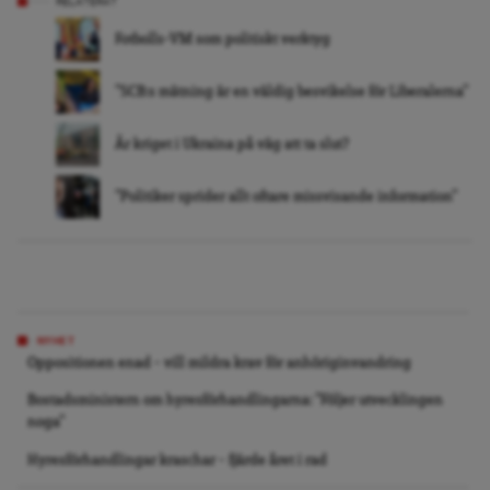
RELATERAT
Fotbolls-VM som politiskt verktyg
”SCB:s mätning är en väldig besvikelse för Liberalerna”
Är kriget i Ukraina på väg att ta slut?
”Politiker sprider allt oftare missvisande information”
NYHET
Oppositionen enad – vill mildra krav för anhöriginvandring
Bostadsministern om hyresförhandlingarna: ”Följer utvecklingen
noga”
Hyresförhandlingar kraschar – fjärde året i rad