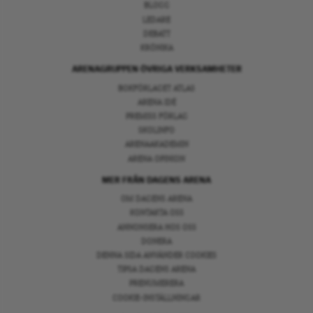
BLOGG
LEDARE
DEBATT
KRÖNIKA
ARENAGRUPPEN ÖVRIGA VERKSAMHETER
BOKFÖRLAGET ATLAS
ARENA IDÉ
PREMISS FÖRLAG
SKOLINFO
ARENAAKADEMIN
ARENA OPINION
MER FRÅN DAGENS ARENA
OM DAGENS ARENA
KONTAKTA OSS
ANNONSERA HOS OSS
DONERA
DENNA SIDA ANVÄNDER COOKIES
TIPSA DAGENS ARENA
PRENUMERERA
COOKIE-INSTÄLLNINGAR