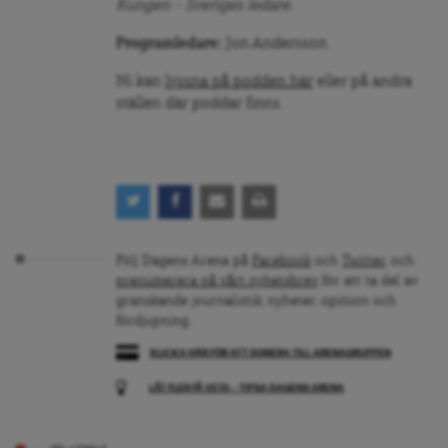
Kungen – Sveriges ledare
.
Programledare:
Jon Andersson
Ni kan
lyssna på podden här
eller på andra
ställen där poddar finns.
Följ Dagens Arena på
Facebook
och
Twitter
, och
prenumerera på vårt nyhetsbrev
för att ta del av
granskande journalistik, nyheter, opinion och
fördjupning.
KLICKA HÄR FÖR ATT DONERA TILL ARENAGRUPPEN
LÅT FLER FÅ VETA – TIPSA DAGENS ARENA