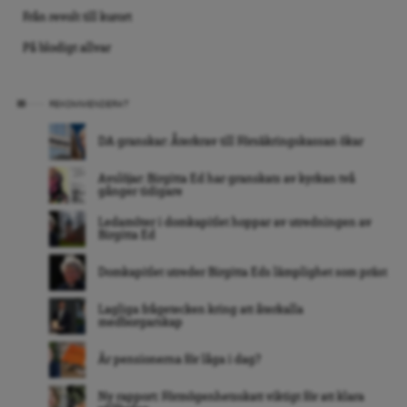
Från revolt till kurort
På blodigt allvar
REKOMMENDERAT
DA granskar: Återkrav till Försäkringskassan ökar
Avslöjar: Birgitta Ed har granskats av kyrkan två
gånger tidigare
Ledamöter i domkapitlet hoppar av utredningen av
Birgitta Ed
Domkapitlet utreder Birgitta Eds lämplighet som präst
Lagliga frågetecken kring att återkalla
medborgarskap
Är pensionerna för låga i dag?
Ny rapport: Förmögenhetsskatt viktigt för att klara