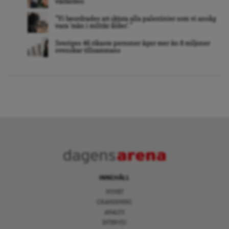
välfärden
”Vi beordrades att skjuta alla palestinier som vi ansåg
vara ’män i militär ålder’. ”
Sveriges 46 rikaste personer äger mer än 8 miljoner
svenskar tillsammans
INNEHÅLL
NYHET
GRANSKNING
ANALYS
INTERVJU