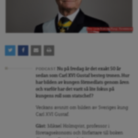
Foto: Linda Broström/Kungl. Hovstaterna
Nu på fredag är det exakt 50 år
PODCAST
sedan som Carl XVI Gustaf besteg tronen. Hur
har bilden av kungen förmedlats genom åren
och varför har det varit så lite fokus på
kungens roll som statschef?
Veckans avsnitt om bilden av Sveriges kung
Carl XVI Gustaf.
Gäst:
Mikael Holmqvist, professor i
företagsekonomi och författare till boken