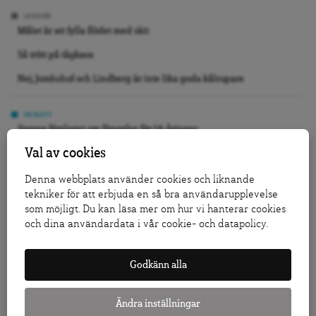
LEDARE
Målet är att fylla flödet med skit
Så trött på tågkaos
Nej, Jomhshof och Lindberg är inte lika goda kålsupare
DEBATT
Stoppa förslaget om fängelse för 14-åringar
Val av cookies
Replik: I Salanders krig mot Israel är dess första offer sanningen
En rödgrön regering kan börja avveckla marknadsskolan
Denna webbplats använder cookies och liknande
tekniker för att erbjuda en så bra användarupplevelse
som möjligt. Du kan läsa mer om hur vi hanterar cookies
KRÖNIKA
och dina användardata i vår cookie- och datapolicy.
Jo, Tidö 2.0 kan bli verklighet
Vi slutade inte bry oss, vi slutade se
Godkänn alla
Folkbildning är inte det offentligas städgumma
Ändra inställningar
GRANSKNING