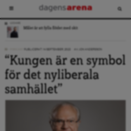
LEDARE
Målet är att fylla flödet med skit
PODCAST
PUBLICERAT: 14 SEPTEMBER, 2023
AV:
JON ANDERSSON
“Kungen är en symbol
för det nyliberala
samhället”