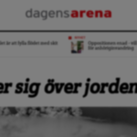
NYHET
et är att fylla flödet med skit
Oppositionen enad – vill
för anhöriginvandring
r sig över jorde