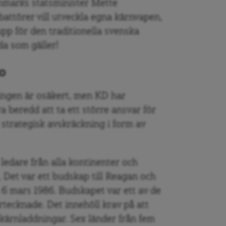
anmarks statsminister Mette
battörer vill utveckla egna kärnvapen,
pp för den traditionella svenska
nda som gäller!
to
ringen är osäkert, men KD har
a beredd att ta ett större ansvar för
strategisk avskräckning i form av
ledare från alla kontinenter och
 Det var ett budskap till Reagan och
6 mars 1986. Budskapet var ett av de
tecknade. Det innehöll krav på att
 kärnladdningar. Sex länder från fem