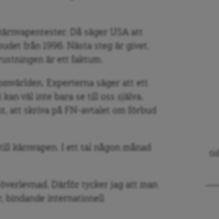
kärnvapentester. Då säger USA att
det från 1996. Nästa steg är givet.
ustningen är ett faktum.
omvärlden. Experterna säger att ett
 kan väl inte bara se till oss själva.
t, att skriva på FN-avtalet om förbud
ill kärnvapen. I ett tal någon månad
ti
 överlevnad. Därför tycker jag att man
 bindande internationell