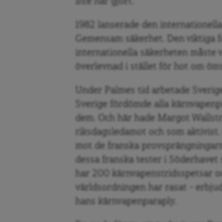
inte har gjort.
1982 lanserade den internationel
Gemensam säkerhet. Den viktiga f
internationella säkerheten måste
överlevnad i stället för hot om öms
Under Palmes tid arbetade Sverige 
Sverige fördömde alla kärnvapenpr
dem. Och här hade Margot Wallst
riksdagsledamot och som aktivist.
mot de franska provsprängningarn
dessa franska tester i Söderhavet s
har 200 kärnvapenstridsspetsar o
världsordningen har rasat – erbju
hans kärnvapenparaply.