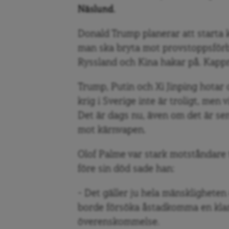
Näslund.
Donald Trump planerar att starta 
man ska bryta mot provstoppsförbu
Ryssland och Kina hakar på. Kappr
Trump, Putin och Xi Jinping hotar 
krig i Sverige inte är troligt, men vi
Det är dags nu, även om det är sen
mot kärnvapen.
Olof Palme var stark motståndare t
före sin död sade han:
– Det gäller ju hela mänskligheten
borde försöka åstadkomma en klar,
överenskommelse.