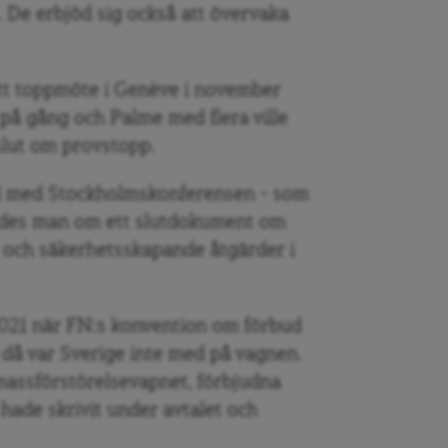
. De erbjöd sig också att övervaka
tt toppmöte i Genève i november
r på gång och Palme med flera ville
slut om provstopp.
nd med Stockholmskonferensen – som
ades man om ett slutdokument om
 och säkerhetsskapande åtgärder i
2021 när FN:s konvention om förbud
 då var Sverige inte med på vagnen.
massförstörelsevapnet, förbjudna
r hade skrivit under avtalet och