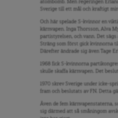
atombomb. Men regeringen Erland
Sverige till ett mål och kraftigt m
Och här spelade S-kvinnor en vikt
kärnvapen. Inga Thorsson, Alva Myr
partistyrelsen, och vann. Det sägs
Sträng som först gick kvinnorna ti
Därefter ändrade sig även Tage Er
1968 fick S-kvinnorna partikongres
skulle skaffa kärnvapen. Det beslut
1970 skrev Sverige under icke-spr
fram och beslutats av FN. Detta gä
Även de fem kärnvapenstaterna, s
sig därmed att så småningom avskaf