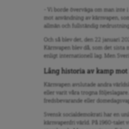
– Vi borde överväga om man inte i f
mot användning av kärnvapen, som 
allmän och fullständig nedrustning
Och så blev det, den 22 januari 202
Kärnvapen blev då, som det sista 
enligt internationell lag. Men Sveri
Lång historia av kamp mot
Kärnvapen avslutade andra världskr
eller varit våra trogna följeslagar
fredsbevarande eller domedagsva
Svensk socialdemokrati har en unik
kärnvapenfri värld. På 1960-talet 