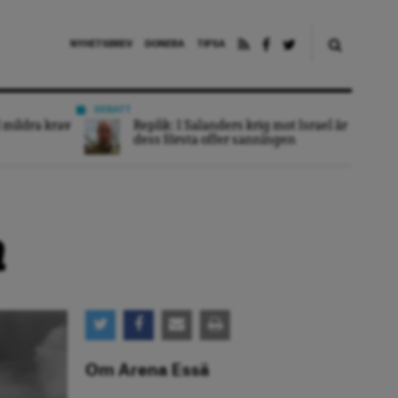
NYHETSBREV
DONERA
TIPSA
DEBATT
 mildra krav
Replik: I Salanders krig mot Israel är
dess första offer sanningen
n
Om Arena Essä