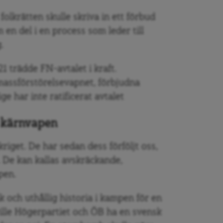
olkrätten skulle skriva in ett förbud
en del i en process som leder till
.
1 trädde FN-avtalet i kraft.
massförstörelsevapnet, förbjudna
ge har inte ratificerat avtalet
 kärnvapen
iget. De har sedan dess förföljt oss,
e. De kan kallas avskräckande,
pen.
 och uthållig historia i kampen för en
ville Högerpartiet och ÖB ha en svensk