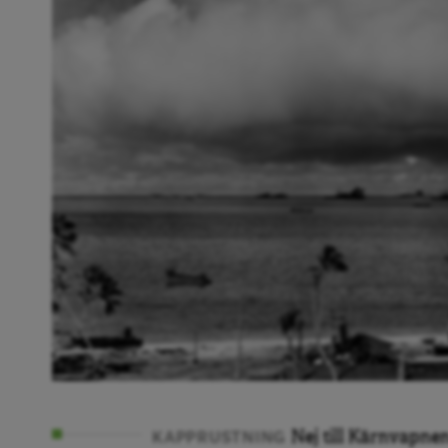
Nej till Kärnvapnen
KAPPRUSTNING