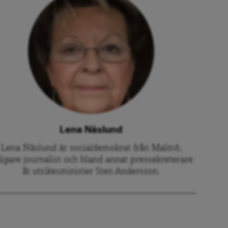
Lena Näslund
Lena Näslund är socialdemokrat från Malmö,
digare journalist och bland annat pressekreterare
åt utrikesminister Sten Andersson.