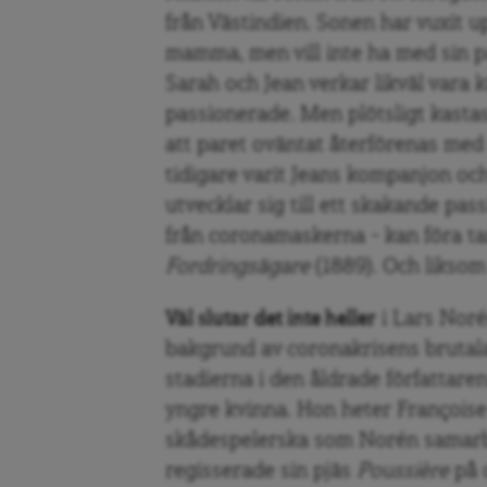
från Västindien. Sonen har vuxit u
mamma, men vill inte ha med sin p
Sarah och Jean verkar likväl vara kä
passionerade. Men plötsligt kastas 
att paret oväntat återförenas me
tidigare varit Jeans kompanjon oc
utvecklar sig till ett skakande p
från coronamaskerna – kan föra ta
Fordringsägare
(1889). Och liksom 
Väl slutar det inte heller
i Lars Nor
bakgrund av coronakrisens brutala
stadierna i den åldrade författaren
yngre kvinna. Hon heter Françoise 
skådespelerska som Norén samarb
regisserade sin pjäs
Poussière
på 