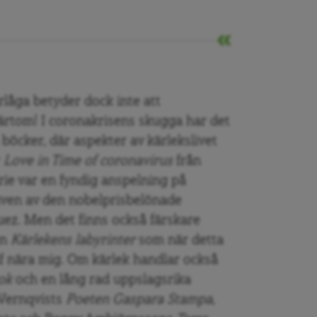
rlåga betyder dock inte att
rtom! I coronakrisens skugga har det
böcker, där aspekter av kärlekslivet
r
Love in Time of coronavirus
från
rie var en fyndig anspelning på
riven av den nobelprisbelönade
ez. Men det finns också färskare
en
Kärlekens labyrinter
som när detta
af nära mig. Om kärlek handlar också
bok
och en lång rad uppslagsrika
 Vernqvists
Poeten Gaspara Stampa,