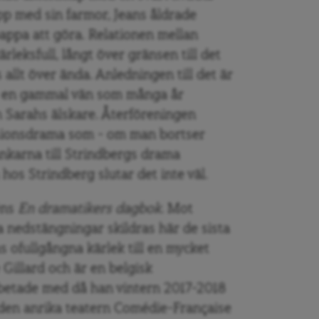
pp med sin farmor, Jeans åldrade
appa att göra. Relationen mellan
rleksfull, långt över gränsen till det
allt över ända. Anledningen till det är
d en gammal vän som många år
h Sarahs älskare. Återföreningen
assionsdrama som – om man bortser
nkarna till Strindbergs drama
hos Strindberg slutar det inte väl.
éns
En dramatikers dagbok
. Mot
 nedstängningar skildras här de sista
s ofullgångna kärlek till en mycket
Gillard och är en belgisk
etade med då han vintern 2017-2018
den anrika teatern Comédie-Française