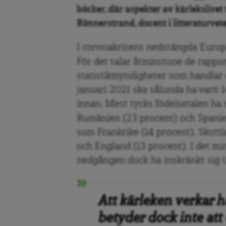
böcker, där aspekter av kärlekslivet 
Rönnerstrand, docent i litteraturvet
I coronakrisens nedstängda Europa
För det talar åtminstone de rappo
statistikmyndigheter som handlar 
januari 2021 ska sålunda ha varit
innan. Mest tycks födelsetalen ha s
Rumänien (23 procent) och Spanien
som Frankrike (14 procent), Skottl
och England (13 procent). I det m
nedgången dock ha inskränkt sig ti
Att kärleken verkar h
betyder dock inte a