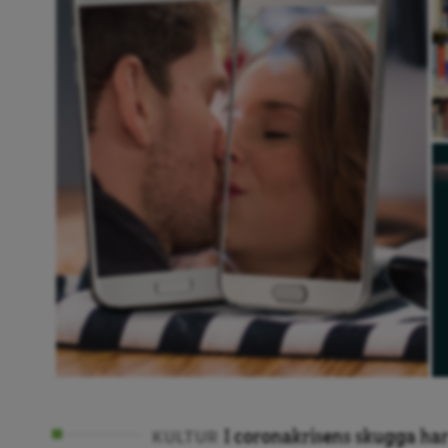
I coronakrisens skugga har
KULTUR