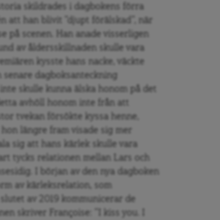
istoria skildrades i dagbokens förra
att han blivit ”djupt förälskad”, när
se på scenen. Han anade visserligen
rund av åldersskillnaden skulle vara
remiären kysste hans nacke, väckte
en senare dagboksanteckning
 inte skulle kunna älska honom på det
etta avhöll honom inte från att
stor tvekan försökte kyssa henne,
 hon längre fram visade sig mer
la sig att hans kärlek skulle vara
art tycks relationen mellan Lars och
sesidig. I början av den nya dagboken
orm av kärleksrelation, som
 slutet av 2019 kommunicerar de
en skriver Françoise: ”I kiss you. I