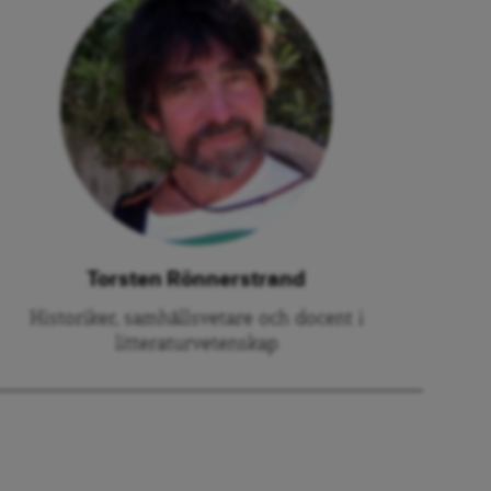
Torsten Rönnerstrand
Historiker, samhällsvetare och docent i
litteraturvetenskap