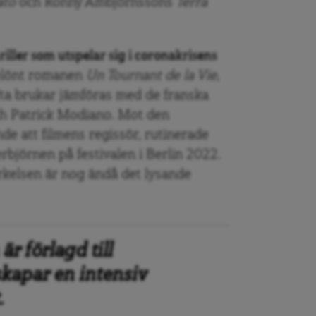
tato
och
Ronny Ambjörnssons
Terra
riller som utspelar sig i coronakrisens
belönt romanen
Un Tournant de la Vie
,
fta brukar jämföras med de franska
h Patrick Modiano. Mot den
e att filmens regissör, rutinerade
rbjörnen på festivalen i Berlin 2022.
ärkelsen är nog ändå det lysande
är förlagd till
skapar en intensiv
.