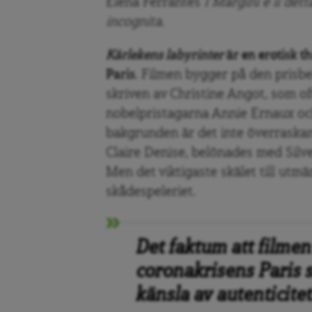
Elena Ferrantes
I Margini e il det
incognita
.
Kärlekens labyrinter
är en erotisk th
Paris
. Filmen bygger på den pris
skriven av Christine Angot, som o
nobelpristagarna Annie Ernaux oc
bakgrunden är det inte överraskand
Claire Denise, belönades med Silve
Men det viktigaste skälet till utm
skådespeleriet.
Det faktum att filmen 
coronakrisens Paris 
känsla av autenticitet