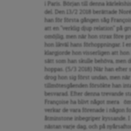
i Paris. Början till denna kärleksh
del. Den 13/2 2018 berättade Norén 
han för första gången såg Françoi
att en ”verklig djup relation” på g
omöjlig, men när hon strax före p
hon likväl hans förhoppningar. I 
klargjorde hon visserligen att hon
sätt som han skulle behöva, men d
hoppas. (5/3 2018) När han efter 
drog hon sig först undan, men när
tillmötesgåenden försökte han inta
besvarad. Efter denna trevande st
Françoise ha blivt något mera öm
verkar de vara förenade i någon f
åtminstone inbegriper kyssande. I
nästan varje dag, och på nyårsafton