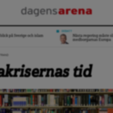
DEBATT
blick på Sverige och islam
Nästa regering måste sl
medborgarnas Europa
STRAND
akrisernas tid