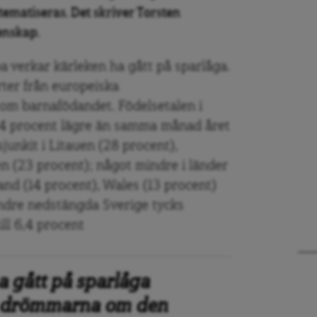
tematiseras. Det skriver Torsten
enskap.
 verkar kärleken ha gått på sparlåga.
rter från europeiska
om barnafödandet. Födelsetalen i
 14 procent lägre än samma månad året
junkit i Litauen (28 procent),
 (23 procent); något mindre i länder
and (14 procent), Wales (13 procent)
indre nedstängda Sverige tycks
ll 6,4 procent
a gått på sparlåga
tt drömmarna om den