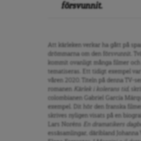
försvunnit.
Att kärleken verkar ha gått på spa
drömmarna om den försvunnit. Tvä
kommit ovanligt många filmer och 
tematiseras.
Ett tidigt exempel va
våren 2020. Titeln på denna TV-se
romanen
Kärlek i kolerans tid
, sk
colombianen Gabriel García Márqu
exempel. Dit hör den franska film
skrives nyligen visats på en biogr
Lars Noréns
En dramatikers dag
essäsamlingar, däribland Johanna