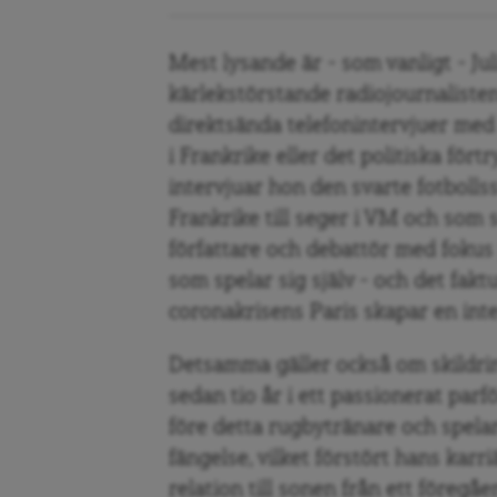
Mest lysande är – som vanligt – Ju
kärlekstörstande radiojournalist
direktsända telefonintervjuer med
i Frankrike eller det politiska fört
intervjuar hon den svarte fotboll
Frankrike till seger i VM och som 
författare och debattör med fokus
som spelar sig själv – och det faktu
coronakrisens Paris skapar en inte
Detsamma gäller också om skildrin
sedan tio år i ett passionerat parf
före detta rugbytränare och spelara
fängelse, vilket förstört hans kar
relation till sonen från ett föreg