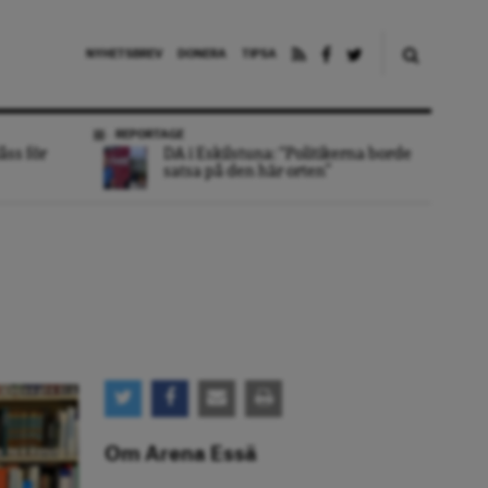
NYHETSBREV
DONERA
TIPSA
REPORTAGE
åss för
DA i Eskilstuna: “Politikerna borde
satsa på den här orten”
Om Arena Essä