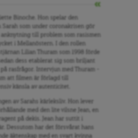
liette Binoche. Hon spelar den
en Sarah som under coronakrisen gör
 anknytning till problem som rasismen
rycket i Mellanöstern. I den rollen
sstjärnan Lilian Thuram som 1998 förde
sedan dess etablerat sig som briljant
 på rasfrågor. Intervjun med Thuram –
m att filmen är förlagd till
nsiv känsla av autenticitet.
gen av Sarahs kärleksliv.
Hon lever
örhållande med den lite vilsne Jean, en
gent på dekis. Jean har suttit i
riär. Dessutom har det försvårat hans
ående äktenskap med en svart kvinna