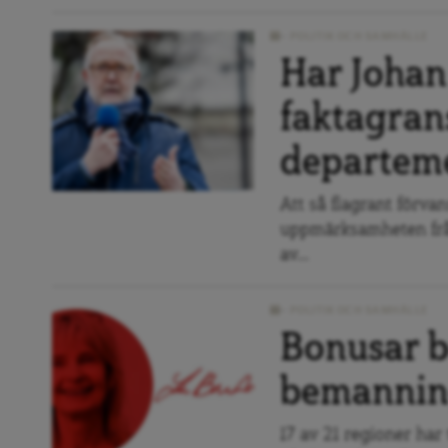
POLITIK OCH SAMHÄLLE
Har Johan
faktagran
departem
Att så flagrant förvan
uppmärksamheten från
av...
POLITIK OCH SAMHÄLLE
Bonusar b
bemannin
17 av 21 regioner har