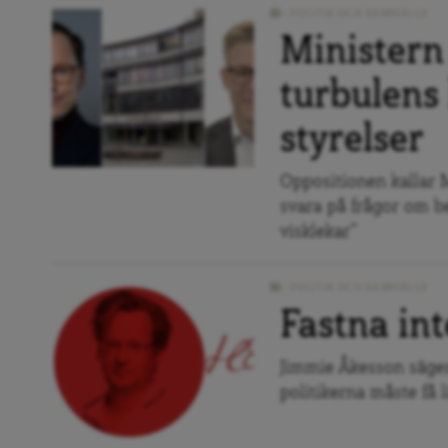
POLITIK OCH SAMHÄLLE
Ministern 
turbulens
styrelser
Oppositionen kallar M
svara på frågor om be
visklekar”
POLITIK OCH SAMHÄLLE
Fastna int
Jimmie Åkesson säger
politikerna måste få lä