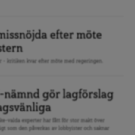
missnöjda efter möte
stern
 - kritiken kvar efter möte med regeringen.
-nämnd gör lagförslag
agsvänliga
-valda experter har fått för stor makt över
digt som den påverkas av lobbyister och saknar