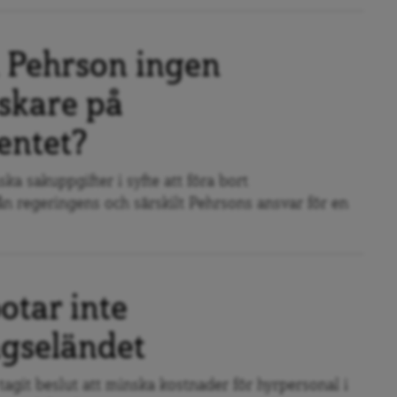
 Pehrson ingen
skare på
entet?
ska sakuppgifter i syfte att föra bort
 regeringens och särskilt Pehrsons ansvar för en
otar inte
gseländet
 tagit beslut att minska kostnader för hyrpersonal i