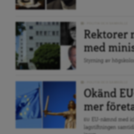
POLITIK OCH SAMHÄLLE
Rektorer 
med mini
Styrning av högskolor
POLITIK OCH SAMHÄLLE
Okänd EU
mer föret
EU-nämnd med icke
EU
lagstiftningen samti