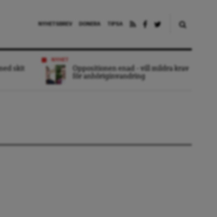
NYHETSBREV
DONERA
TIPSA
NYHET
 med skit
Oppositionen enad – vill mildra krav
för anhöriginvandring