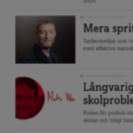
insyn.
POLITIK OCH SAMHÄLLE
Mera sprit
Tankesmedjan som tom
mest effektiva metod
POLITIK OCH SAMHÄLLE
Långvarig
skolprobl
Risken för psykisk oh
skolan och tidigt hamn