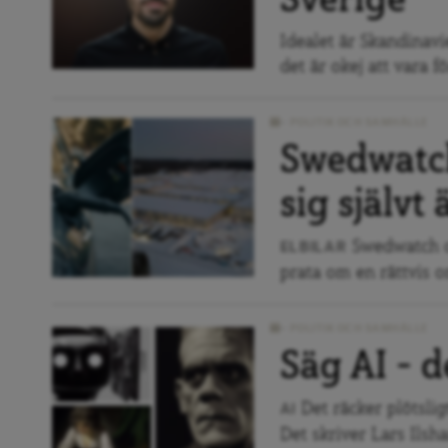
Sverige
Idealet är Skandinavi
det är okej att vara 
POLITIK OCH SAMHÄLLE
Swedwatch
sig självt 
Swedwatch o
ELBILAR
prata om en rättvis om
POLITIK OCH SAMHÄLLE
Säg AI – d
Det räcker plötslig
AI
Det skriver Lars Ils