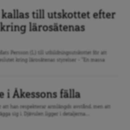
kallas till utskottet efter
 kring lärosätenas
ats Persson (L) till utbildningsutskottet för att
slutet kring lärosätenas styrelser – ”En massa
e i Åkessons fälla
 att han respekterar armlängds avstånd, men att
gga sig i. Djävulen ligger i detaljerna....