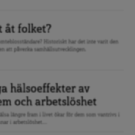
 åt folket?
teblosständare? Historiskt har det inte varit den
en att påverka samhällsutvecklingen.
a hälsoeffekter av
em och arbetslöshet
älsa längre fram i livet ökar för dem som vantrivs i
ar i arbetslöshet....