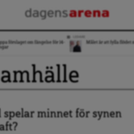
LEDARE
ppa förslaget om fängelse för 14-
Målet är att fylla flödet
ngar
 samhälle
l spelar minnet för synen
aft?