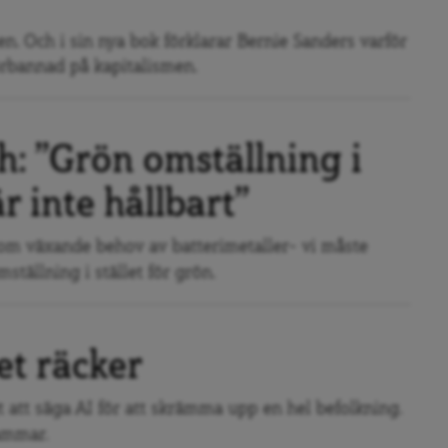
en. Och i sin nya bok förklarar Bernie Sanders varför
förbannad på kapitalismen.
: ”Grön omställning i
är inte hållbart”
m växande behov av batterimetaller- vi måste
ställning i stället för grön.
et räcker
t att säga AI för att skrämma upp en hel befolkning.
hammar.