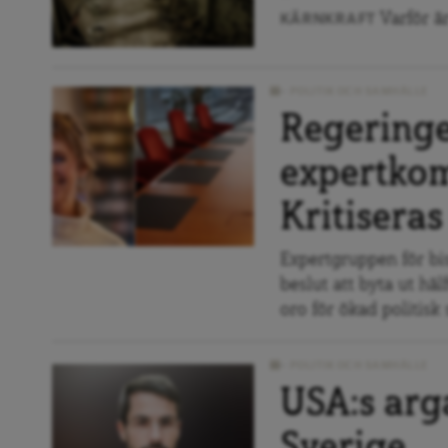
Varför är
KÄRNKRAFT
POLITIK OCH SAMHÄLLE
Regeringe
expertkom
Kritiseras
Expertgruppen för bi
beslut att byta ut hä
oro för ökad politisk 
POLITIK OCH SAMHÄLLE
USA:s arga