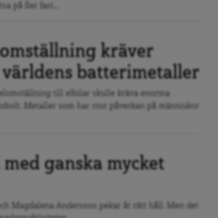
sa på fler fast...
lomställning kräver
 världens batterimetaller
lomställning till elbilar skulle kräva enorma
obolt. Metaller som har stor påverkan på människor
d med ganska mycket
h Magdalena Andersson pekar åt rätt håll. Men det