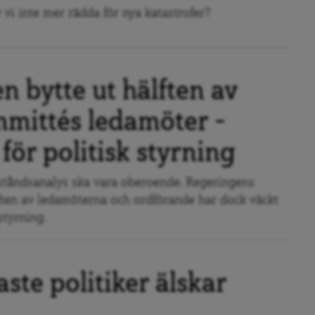
 vi inte mer rädda för nya katastrofer?
n bytte ut hälften av
mittés ledamöter –
 för politisk styrning
ståndsanalys ska vara oberoende. Regeringens
lften av ledamöterna och ordförande har dock väckt
styrning.
ste politiker älskar