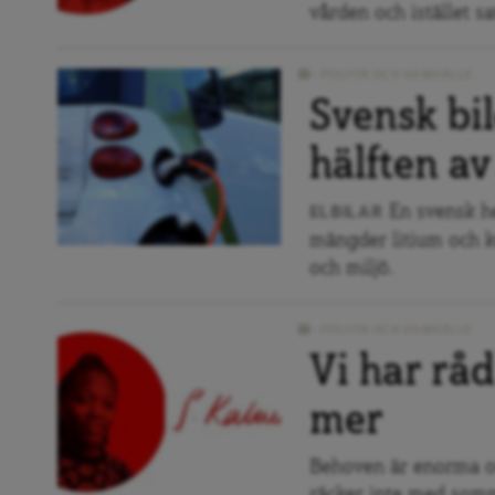
vården och istället sat
POLITIK OCH SAMHÄLLE
Svensk bi
hälften av
En svensk he
ELBILAR
mängder litium och k
och miljö.
POLITIK OCH SAMHÄLLE
Vi har rå
mer
Behoven är enorma oc