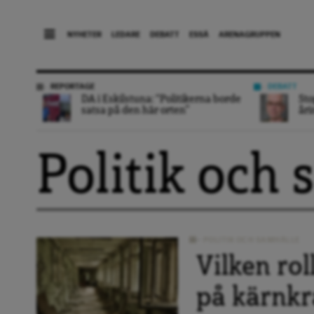
NYHETER
LEDARE
DEBATT
ESSÄ
ARENAGRUPPEN
REPORTAGE
DEBATT
DA i Eskilstuna: “Politikerna borde
Sto
satsa på den här orten”
åri
Politik och
POLITIK OCH SAMHÄLLE
Vilken rol
på kärnkr