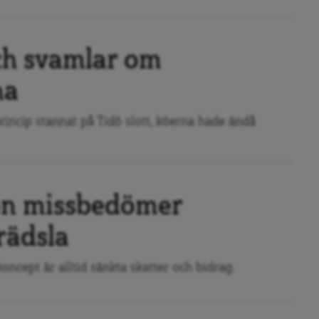
ch svamlar om
na
incip stannat på Tidö slott, köerna hade ändå
on missbedömer
rädsla
ncept är alltid sänkta skatter och bidrag.