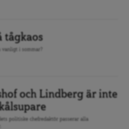
å tågkaos
n vanligt i sommar?
shof och Lindberg är inte
 kålsupare
ts politiske chefredaktör passerar alla
.