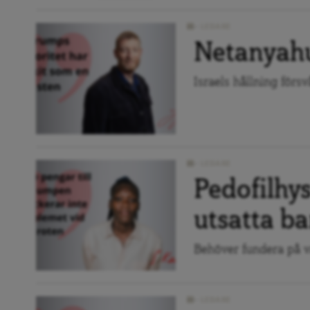
LEDARE
Netanyahu
Israels hållning förs
LEDARE
Pedofilhys
utsatta b
Behöver fundera på va
LEDARE