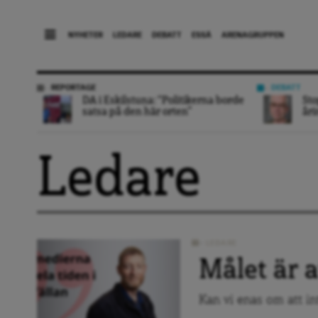
NYHETER
LEDARE
DEBATT
ESSÄ
ARENAGRUPPEN
REPORTAGE
DEBATT
DA i Eskilstuna: “Politikerna borde
Sto
satsa på den här orten”
åri
Ledare
LEDARE
Målet är a
Kan vi enas om att in