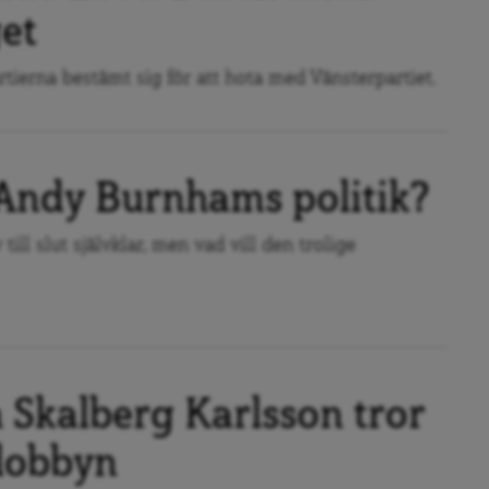
get
tierna bestämt sig för att hota med Vänsterpartiet.
 Andy Burnhams politik?
ill slut självklar, men vad vill den trolige
 Skalberg Karlsson tror
lobbyn