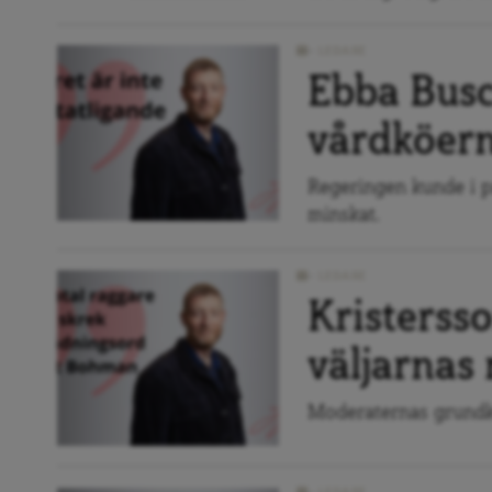
LEDARE
Ebba Bus
vårdköer
Regeringen kunde i pr
minskat.
LEDARE
Kristerss
väljarnas 
Moderaternas grundko