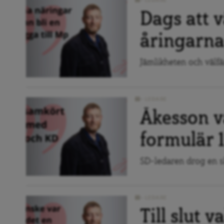
LEDARE
Dags att 
åringarn
Jämlikheten och välf
LEDARE
Åkesson v
formulär 
SD-ledaren drog en s
LEDARE
Till slut 