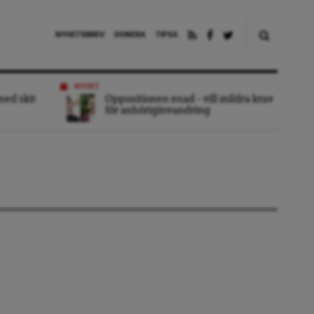
NYHETSBREV
DONERA
TIPSA
NYHET
 med skit
Oppositionen enad – vill mildra krav
för anhöriginvandring