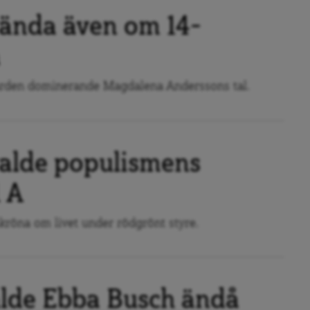
vända även om 14-
a
ärden dominerande Magdalena Anderssons tal.
alde populismens
1 A
kröna om livet under rödgrönt styre.
valde Ebba Busch ändå