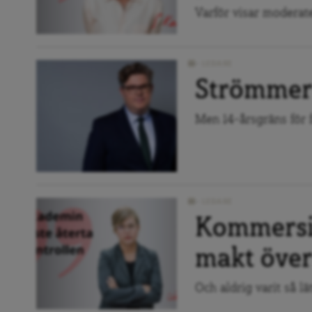
Varför visar moderat
LEDARE
Strömmer 
Men 14-årsgräns för f
LEDARE
Kommersie
makt över
Och aldrig varit så lä