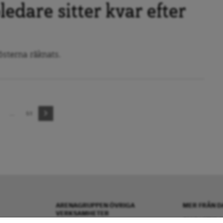
ledare sitter kvar efter
österna räknats.
…
51
ARENAGRUPPEN ÖVRIGA
MER FRÅN D
VERKSAMHETER
OM DAGENS A