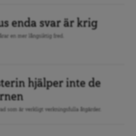
s enda svar är krig
vårar en mer långsiktig fred.
terin hjälper inte de
arnen
d som är verkligt verkningsfulla åtgärder.