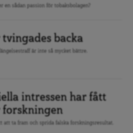
er en sådan passion för tobaksbolagen?
tvingades backa
ängelsestraff är inte så mycket bättre.
lla intressen har fått
 forskningen
tt att ta fram och sprida falska forskningsresultat.