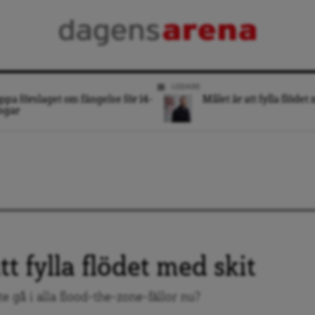
LEDARE
ppa förslaget om fängelse för 14-
Målet är att fylla flödet
ngar
tt fylla flödet med skit
te gå i alla flood-the-zone-fällor nu?