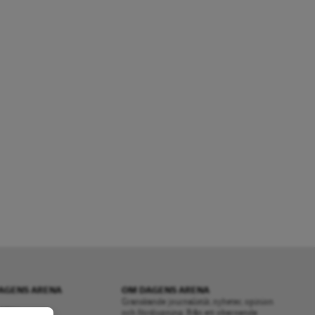
AGENS ARENA
OM DAGENS ARENA
Granskande journalistik, nyheter, opinion
RENA
och fördjupning. Från ett oberoende