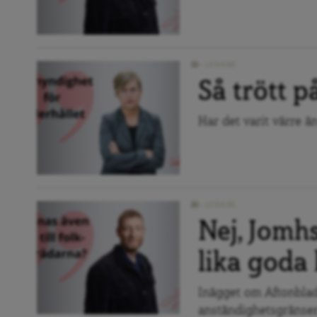
LEDARE
Så trött p
Har det varit värre ä
LEDARE
Nej, Jomh
lika goda
Inägget om Aftonblade
anständighetsgränser