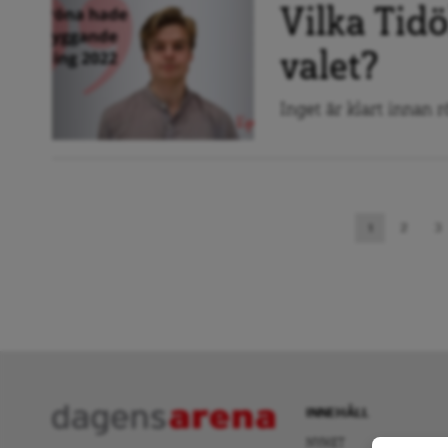
Vilka Tidö
valet?
Inget är klart innan r
Sidnavigering
1
2
3
INNEHÅLL
NYHET