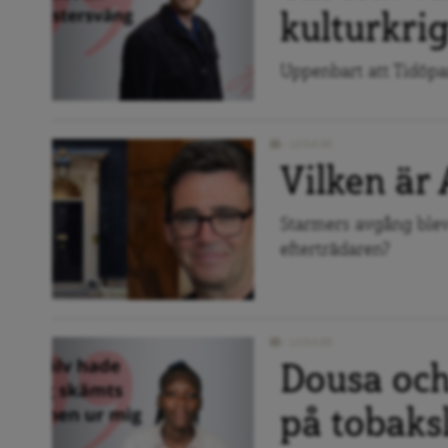
kulturkri
Uppenbart att Tidöpar
LEDARE
Vilken är
Starmers avgång blev t
efterträdaren?
LEDARE
Dousa och
på tobaks