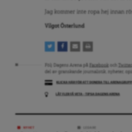
Jag kommer inte ropa hej innan rö
Vilgot Österlund
Följ Dagens Arena på
Facebook
och
Twitter
del av granskande journalistik, nyheter, op
KLICKA HÄR FÖR ATT DONERA TILL ARENAGRUP
LÅT FLER FÅ VETA – TIPSA DAGENS ARENA
NYHET
LEDARE