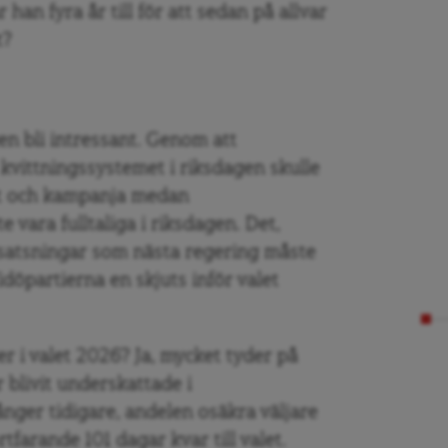
 han fyra år till för att sedan på allvar
t?
n bli intressant. Genom att
vittningssystemet i riksdagen skulle
nt och kampanja medan
 vara fulltaliga i riksdagen. Det,
 satsningar som nästa regering måste
idöpartierna en skjuts inför valet
r i valet 2026? Ja, mycket tyder på
blivit underskattade i
ger tidigare, andelen osäkra väljare
tfarande 101 dagar kvar till valet.