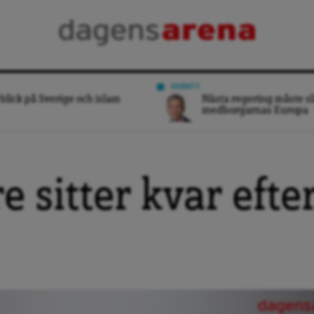
DEBATT
blick på Sverige och islam
Nästa regering måste sl
medborgarnas Europa
e sitter kvar efte