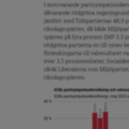
I motsvarande partisympatiunders
dåvarande rödgröna regeringsunder
jämfört med Tidöpartiernas 46,9 p
riksdagsspärren, då både Miljöpa
spärren på fyra procent (MP 3,3 p
rödgröna partierna en till synes b
förändringarna till valresultatet
över 3,5 procentenheter, Socialde
såväl Liberalerna som Miljöpartie
riksdagsspärren.