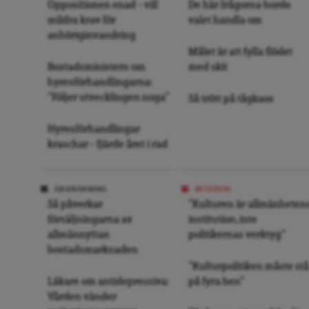
Oppositionen enad – vill
De här frågorna borde
mildra krav för
valet handla om
anhöriginvandring
Målet är att fylla flödet
Bostadsministern om
med skit
hyresförhandlingarna:
”Följer utvecklingen noga”
Så trött på tågkaos
Hyresförhandlingar
kraschar – fjärde året i rad
GRANSKNING
INTERVJU
Så påverkar
”Kulturen är allmänheten
försäljningarna av
institution, inte
allmännyttan
politikernas verktyg”
bostadsmarknaden
”Kulturpolitiken måste stå
Läkare om antidepressiva:
på fyra ben”
Vården vänder