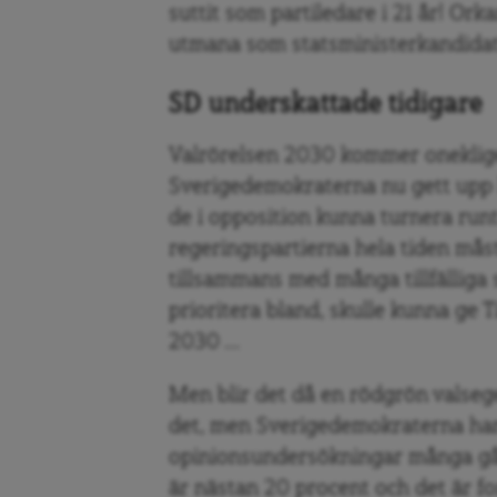
suttit som partiledare i 21 år! Orkar
utmana som statsministerkandida
SD underskattade tidigare
Valrörelsen 2030 kommer oneklige
Sverigedemokraterna nu gett upp k
de i opposition kunna turnera ru
regeringspartierna hela tiden måste
tillsammans med många tillfälliga
prioritera bland, skulle kunna ge T
2030 …
Men blir det då en rödgrön valsege
det, men Sverigedemokraterna har 
opinionsundersökningar många gån
är nästan 20 procent och det är for