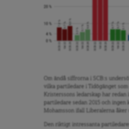
Om ändå siffrorna i SCB:s undersö
vilka partiledare i Tidögänget som s
Kristerssons ledarskap har redan 
partiledare sedan 2015 och ingen
Mohamsson ifall Liberalerna åker 
Den riktigt intressanta partiledar