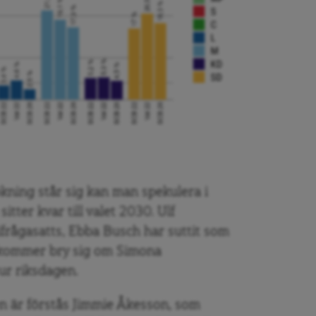
kning står sig kan man spekulera i
itter kvar till valet 2030. Ulf
ifrågasatts, Ebba Busch har suttit som
 kommer bry sig om Simona
ur riksdagen.
en är förstås Jimmie Åkesson, som