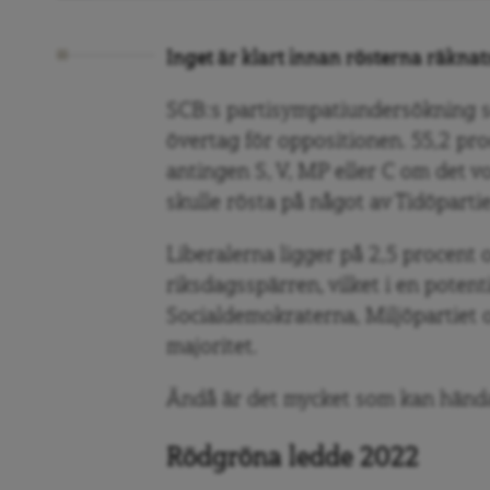
Inget är klart innan rösterna räknat
SCB:s partisympatiundersökning so
övertag för oppositionen. 55,2 pro
antingen S, V, MP eller C om det v
skulle rösta på något av Tidöparti
Liberalerna ligger på 2,5 procent o
riksdagsspärren, vilket i en poten
Socialdemokraterna, Miljöpartiet o
majoritet.
Ändå är det mycket som kan hända 
Rödgröna ledde 2022