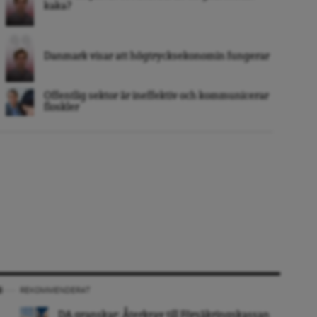
kaka?
Danmark visar att högtrycksekonomin fungerar
Offentlig sektor är ineffektiv och kommunicerar
floskler
REKOMMENDERAT
DA granskar: Återkrav till Försäkringskassan