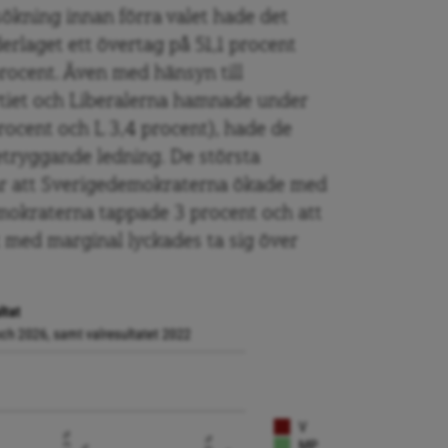
ökning innan förra valet hade det
laget ett övertag på 51,1 procent
rocent. Även med hänsyn till
rtiet och Liberalerna hamnade under
rocent och L 3,4 procent), hade de
etryggande ledning. De största
 var att Sverigedemokraterna ökade med
mokraterna tappade 3 procent och att
t med marginal lyckades ta sig över