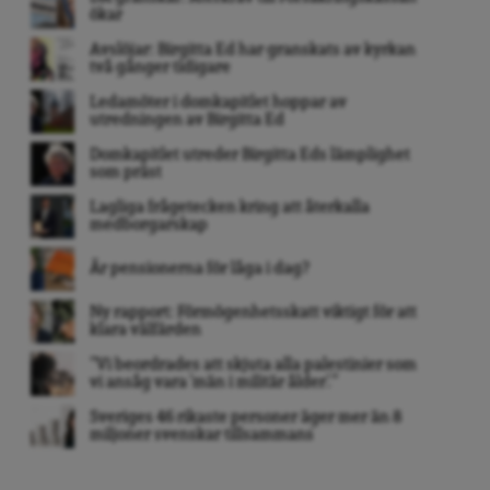
ökar
Avslöjar: Birgitta Ed har granskats av kyrkan
två gånger tidigare
Ledamöter i domkapitlet hoppar av
utredningen av Birgitta Ed
Domkapitlet utreder Birgitta Eds lämplighet
som präst
Lagliga frågetecken kring att återkalla
medborgarskap
Är pensionerna för låga i dag?
Ny rapport: Förmögenhetsskatt viktigt för att
klara välfärden
”Vi beordrades att skjuta alla palestinier som
vi ansåg vara ’män i militär ålder’. ”
Sveriges 46 rikaste personer äger mer än 8
miljoner svenskar tillsammans