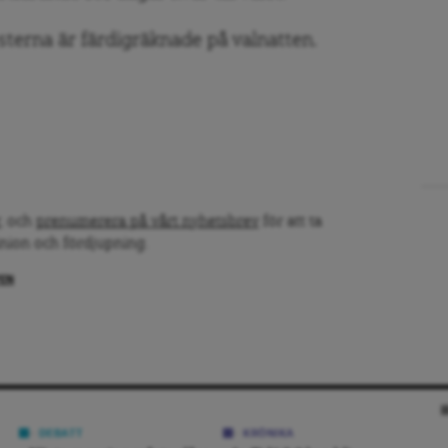
sterna är färdigräknade på valnatten.
, och
prenumerera på vårt nyhetsbrev
för att ta
inion och fördjupning.
PEN
DEBATT
KRÖNIKA