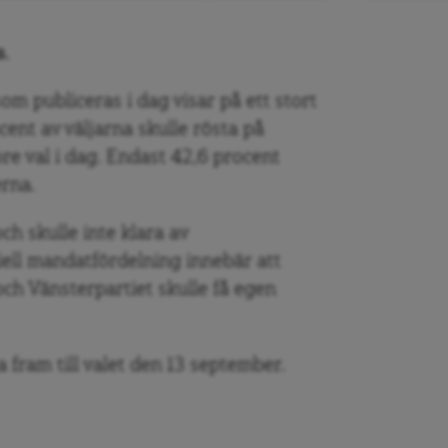
s.
m publiceras i dag visar på ett stort
cent av väljarna skulle rösta på
ore val i dag. Endast 42,6 procent
erna.
ch skulle inte klara av
tiell mandatfördelning innebär att
ch Vänsterpartiet skulle få egen
fram till valet den 13 september.