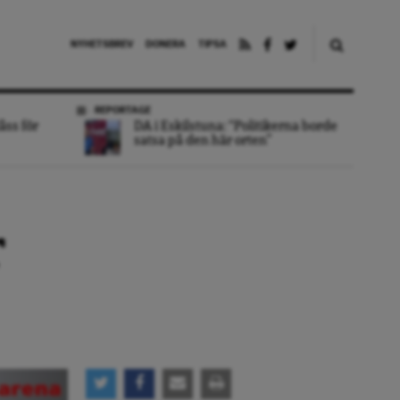
NYHETSBREV
DONERA
TIPSA
REPORTAGE
åss för
DA i Eskilstuna: “Politikerna borde
satsa på den här orten”
r