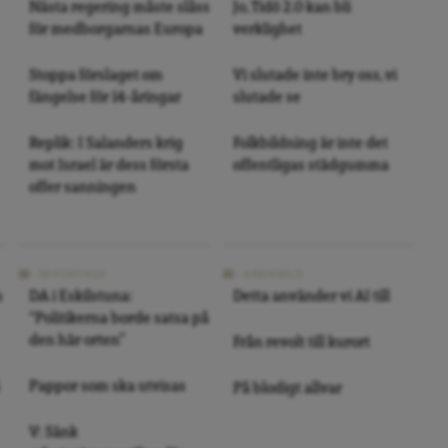
Nästa regering måste slåss
Jo, Tidö 2.0 kan bli
för medborgarnas Europa
verklighet
Stoppa förslaget om
Vi slutade inte bry oss, vi
fängelse för 14-åringar
slutade se
Replik: I Salanders krig
Folkbildning är inte det
mot Israel är dess första
offentligas städgumma
offer sanningen
REPORTAGE
ARKIVBILD
s
DA i Eskilstuna:
Detta använder vi AI till
“Politikerna borde satsa på
den här orten”
Från revolt till kurort
Pappor som ska utvisas
På blodigt allvar
V: Sänk