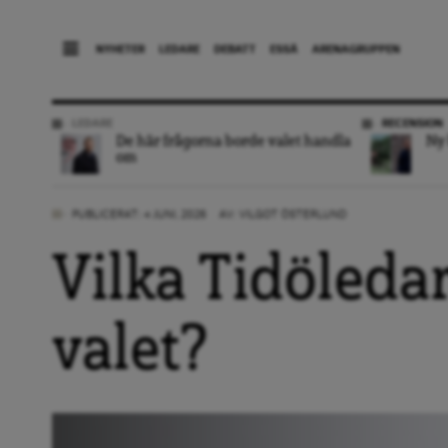
NYHETER
LEDARE
DEBATT
ESSÄ
ARENAGRUPPEN
LEDARE
RECENSION
De här frågorna borde valet handla
Ny 
om
PUBLICERAT: 4 JUNI, 2026
AV:
VILGOT ÖSTERLUND
Vilka Tidöledar
valet?