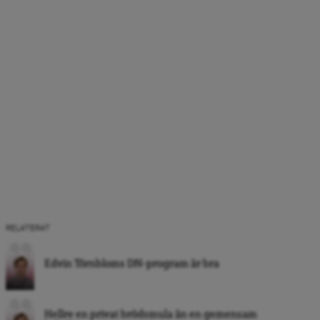
RELATERAT
Edvin Törnbloms DN-program är bra
Hellre en privat brödsmula än en gemensam