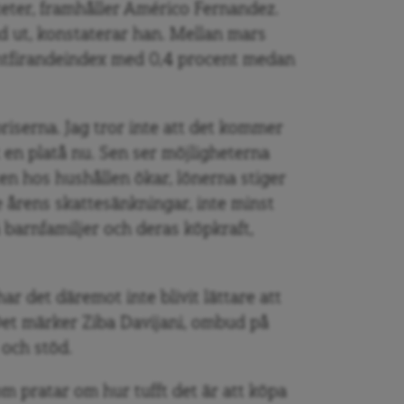
teter, framhåller Américo Fernandez.
d ut, konstaterar han. Mellan mars
tfirandeindex med 0,4 procent medan
riserna. Jag tror inte att det kommer
t en platå nu. Sen ser möjligheterna
ten hos hushållen ökar, lönerna stiger
e årens skattesänkningar, inte minst
 barnfamiljer och deras köpkraft,
r det däremot inte blivit lättare att
Det märker Ziba Davijani, ombud på
och stöd.
om pratar om hur tufft det är att köpa