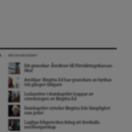
REKOMMENDERAT
DA granskar: Återkrav till Försäkringskassan
ökar
Avslöjar: Birgitta Ed har granskats av kyrkan
två gånger tidigare
Ledamöter i domkapitlet hoppar av
utredningen av Birgitta Ed
Domkapitlet utreder Birgitta Eds lämplighet
som präst
Lagliga frågetecken kring att återkalla
medborgarskap