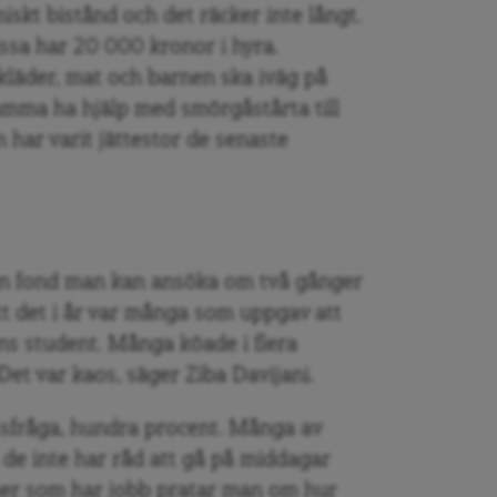
skt bistånd och det räcker inte långt.
issa har 20 000 kronor i hyra.
kläder, mat och barnen ska iväg på
amma ha hjälp med smörgåstårta till
 har varit jättestor de senaste
 en fond man kan ansöka om två gånger
att det i år var många som uppgav att
barns student. Många köade i flera
Det var kaos, säger Ziba Davijani.
assfråga, hundra procent. Många av
t de inte har råd att gå på middagar
er som har jobb pratar man om hur