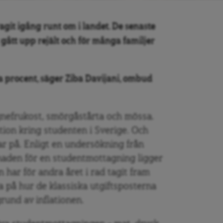
agit igång runt om i landet. De senaste
gått upp rejält och för många familjer
ra procent, säger Ziba Davijani, ombud
nefrukost, smörgåstårta och mössa.
ion kring studenten i Sverige. Och
r på. Enligt en undersökning från
naden för en studentmottagning ligger
har för andra året i rad tagit fram
ta på hur de klassiska utgiftsposterna
grund av inflationen.