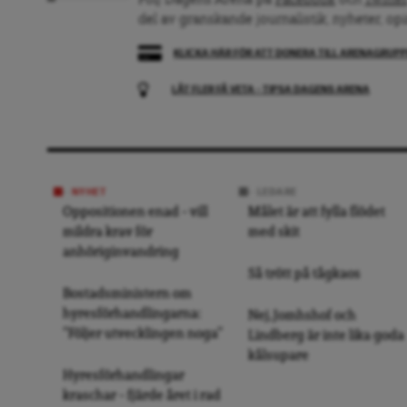
Följ Dagens Arena på
Facebook
och
Twitter
del av granskande journalistik, nyheter, op
KLICKA HÄR FÖR ATT DONERA TILL ARENAGRUP
LÅT FLER FÅ VETA – TIPSA DAGENS ARENA
NYHET
LEDARE
Oppositionen enad – vill
Målet är att fylla flödet
mildra krav för
med skit
anhöriginvandring
Så trött på tågkaos
Bostadsministern om
hyresförhandlingarna:
Nej, Jomhshof och
”Följer utvecklingen noga”
Lindberg är inte lika goda
kålsupare
Hyresförhandlingar
kraschar – fjärde året i rad