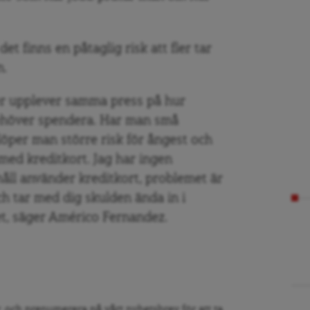
t finns en påtaglig risk att fler tar
n.
r upplever samma press på hur
ehöver spendera. Har man små
löper man större risk för ångest och
med kreditkort. Jag har ingen
håll använder kreditkort, problemet är
ch tar med dig skulden ända in i
et, säger Américo Fernandez.