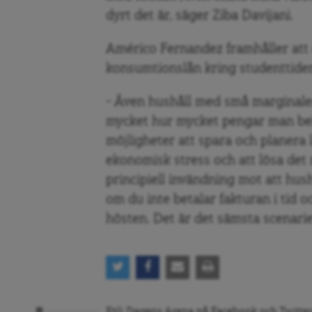
dyrt det är, säger Ziba Davijani.
Américo Fernandez framhåller att de
konsumtionslån kring studenttide
– Även hushåll med små marginale
mycket hur mycket pengar man b
möjligheter att spara och planera 
ekonomisk stress och att lösa det 
principiell invändning mot att hus
om du inte betalar fakturan i tid o
hösten. Det är det sämsta scenari