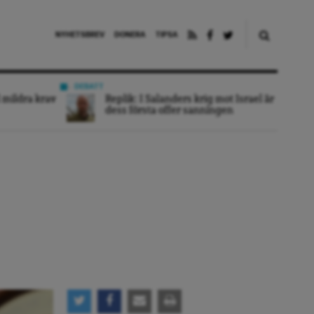
NYHETSBREV
DONERA
TIPSA
DEBATT
 mildra krav
Replik: I Salanders krig mot Israel är
dess första offer sanningen