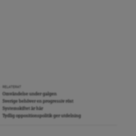
RELATERAT
Omvändelse under galgen
Sverige behöver en progressiv röst
Systemskiftet är här
Tydlig oppositionspolitik ger utdelning