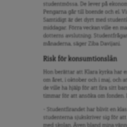
studentmössa. De lever på ekonomi
Pengarna går till boende och el. V
Samtidigt är det dyrt med student
middagar. Förra veckan ville en m
dotterns avslutning. Studentfrågan
månaderna, säger Ziba Davijani.
Risk för konsumtionslån
Hon berättar att Klara kyrka har
om året, i oktober och i maj, och 
de ville ha hjälp för att fira sitt 
timmar för att ansöka om fonden.
– Studentfirandet har blivit en kl
studenterna sjukskriver sig för at
med skolan. Även bland mina vänn