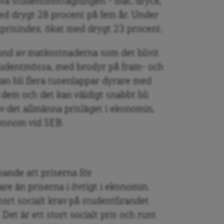
älva studentmottagningen – mat, dryck,
ed drygt 28 procent på fem år. Under
risindex, ökat med drygt 23 procent.
und av matkostnaderna som det blivit
studentmössa, med brodyr på fram- och
an bli flera tusenlappar dyrare med
er dem och det kan väldigt snabbt bli
v det allmänna prisläget i ekonomin,
konom vid SEB.
ande att priserna för
re än priserna i övrigt i ekonomin.
tort socialt krav på studentfirandet
 Det är ett stort socialt pris och runt