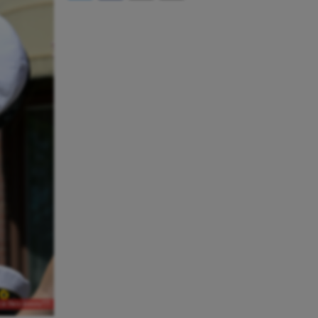
rik Henriksson/TT.