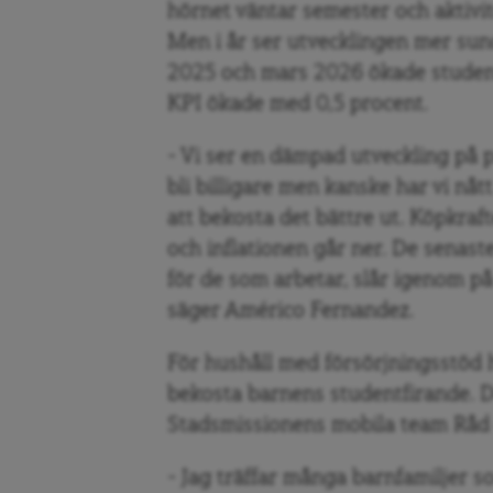
hörnet väntar semester och aktivi
Men i år ser utvecklingen mer sun
2025 och mars 2026 ökade studen
KPI ökade med 0,5 procent.
– Vi ser en dämpad utveckling på p
bli billigare men kanske har vi nåt
att bekosta det bättre ut. Köpkraf
och inflationen går ner. De senast
för de som arbetar, slår igenom på
säger Américo Fernandez.
För hushåll med försörjningsstöd ha
bekosta barnens studentfirande. 
Stadsmissionens mobila team Råd 
– Jag träffar många barnfamiljer s