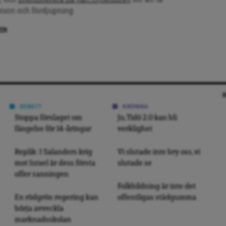
, och
prenumerera på vårt nyhetsbrev
för att ta
inion och fördjupning.
PEN
DEBATT
KRÖNIKA
Stoppa förslaget om
Jo, Tidö 2.0 kan bli
fängelse för 14-åringar
verklighet
Replik: I Salanders krig
Vi slutade inte bry oss, vi
mot Israel är dess första
slutade se
offer sanningen
Folkbildning är inte det
En rödgrön regering kan
offentligas städgumma
börja avveckla
marknadsskolan