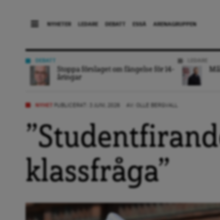
NYHETER
LEDARE
DEBATT
ESSÄ
ARENAGRUPPEN
DEBATT
LEDARE
Stoppa förslaget om fängelse för 14-
Mål
åringar
NYHET
PUBLICERAT: 3 JUNI, 2026
AV:
OLLE BERGVALL
”Studentfirande
klassfråga”