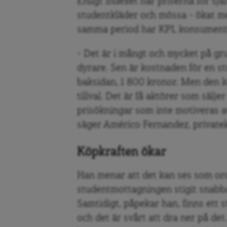
Enligt indexet har
priserna för sj
studentkläder och mössa – ökat m
samma period har KPI, konsumentp
– Det är i mångt och mycket på gr
dyrare. Sen är kostnaden för en 
baksidan, 1 800 kronor. Men den k
tillval. Det är få aktörer som sälj
prisökningar som inte motiveras a
säger Américo Fernandez, private
Köpkraften ökar
Han menar att det kan ses som oro
studentmottagningen stigit snabba
Samtidigt, påpekar han, finns ett s
och det är svårt att dra ner på det.