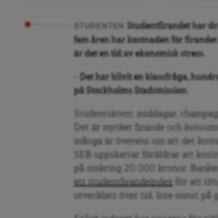
Studentfirandet har dr
STUDENTEN
fem åren har kostnaden för firandet 
är det en tid av ekonomisk stress.
– Det har blivit en klassfråga, hund
på Stockholms Stadsmission.
Studentskivor, middagar, champag
Det är mycket firande och konsumt
många är överens om att det kosta
SEB uppskattar föräldrar att kost
på omkring 20 000 kronor. Banken 
ett studentfirandeindex
för att tit
utvecklats över tid. Inte minst på 