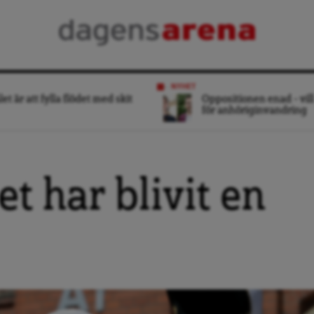
NYHET
et är att fylla flödet med skit
Oppositionen enad – vill
för anhöriginvandring
t har blivit en