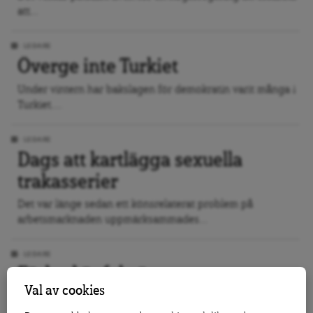
att...
LEDARE
Överge inte Turkiet
Under vintern har bakslagen för demokratin varit många i
Turkiet....
LEDARE
Dags att kartlägga sexuella
trakasserier
Det var länge sedan ett könsrelaterat problem på
arbetsmarknaden uppmärksammades...
LEDARE
Förbud är fel väg
Val av cookies
Debatten om niqab har aktualiserats till följd av att två...