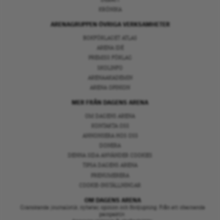
DEBATT
KRÖNIKA
ARENAGRUPPEN ÖVRIGA VERKSAMHETER
BOKFÖRLAGET ATLAS
ARENA IDÉ
PREMISS FÖRLAG
SKOLINFO
ARENAAKADEMIN
ARENA OPINION
MER FRÅN DAGENS ARENA
OM DAGENS ARENA
KONTAKTA OSS
ANNONSERA HOS OSS
DONERA
DENNA SIDA ANVÄNDER COOKIES
TIPSA DAGENS ARENA
PRENUMERERA
COOKIE-INSTÄLLNINGAR
OM DAGENS ARENA
Granskande journalistik, nyheter, opinion och fördjupning. Från ett oberoende
perspektiv.