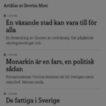
Artiklar av Devrim Mavi
LEDARE
En växande stad kan vara till för
alla
En förändring av Slussen är nödvändig. Det pågående
skyttegravskriget och...
LEDARE
Monarkin är en fars, en politisk
sådan
Kronprinsessan Victoria kommer att bli Sveriges nästa
statschef. Hennes enda...
LEDARE
De fattiga i Sverige