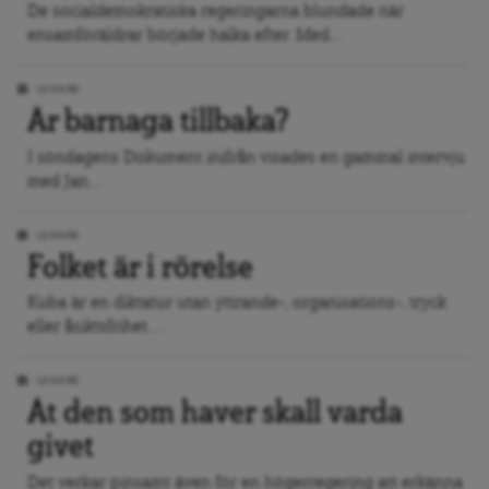
De socialdemokratiska regeringarna blundade när
ensamföräldrar började halka efter. Med...
LEDARE
Är barnaga tillbaka?
I söndagens Dokument inifrån visades en gammal intervju
med Jan...
LEDARE
Folket är i rörelse
Kuba är en diktatur utan yttrande-, organisations-, tryck
eller åsiktsfrihet....
LEDARE
Åt den som haver skall varda
givet
Det verkar pinsamt även för en högerregering att erkänna