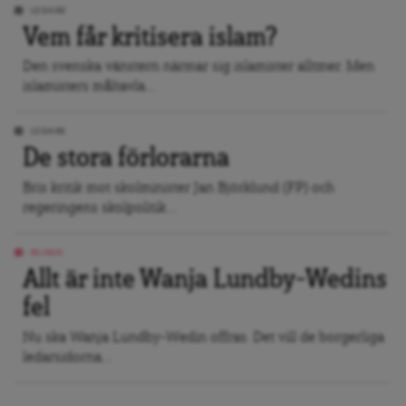
LEDARE
Vem får kritisera islam?
Den svenska vänstern närmar sig islamister alltmer. Men
islamisters måltavla...
LEDARE
De stora förlorarna
Bris kritik mot skolminister Jan Björklund (FP) och
regeringens skolpolitik...
BLOGG
Allt är inte Wanja Lundby-Wedins
fel
Nu ska Wanja Lundby-Wedin offras. Det vill de borgerliga
ledarsidorna...