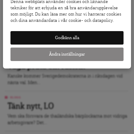
Denna webbplats använder cookies och liknande
tekniker för att erbjuda en så bra användarupplevelse
LEDARE
som möjligt. Du kan läsa mer om hur vi hanterar cookies
Lagar och värderingar är två vitt
och dina användardata i vår cookie- och datapolicy.
skilda saker
Människor som flyttar till Sverige måste få möjlighet att
Godkänn alla
lära...
Ändra inställningar
LEDARE
Våga prata om rasism
Kanske kommer Sverigedemokraterna in i riksdagen vid
nästa val. Men...
BLOGG
Tänk nytt, LO
Vem ska försvara de thailändska bärplockarna mot vidriga
arbetsgivare? Det...