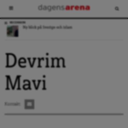
RECENSION
Ny blick på Sverige och islam
Devrim
Mavi
Kontakt: