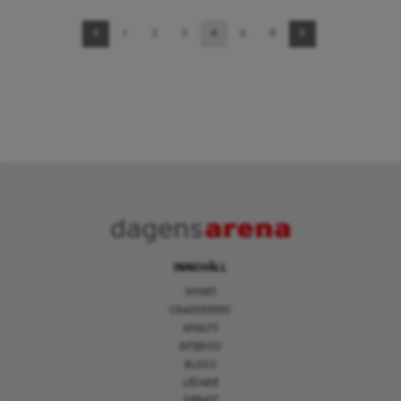
Sidnavigering
1
2
3
4
5
6
INNEHÅLL
NYHET
GRANSKNING
ANALYS
INTERVJU
BLOGG
LEDARE