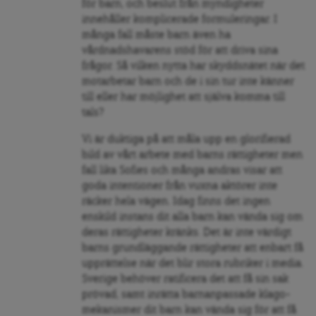
för barn, och beslut från myndigheter
innehåller komplicerade formuleringar. I
många fall måste barn även ha
vårdnadshavarens stöd för att driva sina
frågor. Så vilken nytta har skyddsnätet när det
motarbetar barn och de i sin tur inte känner
till eller har möjlighet att själva komma till
tals?
Vi är duktiga på att måla upp en glorifierad
bild av vårt arbete med barns rättigheter men
fall lika Sofies och många andras visar att
goda intentioner från vuxna aktörer inte
räcker hela vägen. Idag finns det ingen
enskild instans dit alla barn kan vända sig om
deras rättigheter kränks. Det är inte värdigt
barns grundläggande rättigheter att enbart få
upprättelse när det blir stora rubriker i media.
Sverige behöver ratificera det att få sin sak
prövad, samt inrätta barnanpassade klago-
mekanismer dit barn kan vända sig för att få