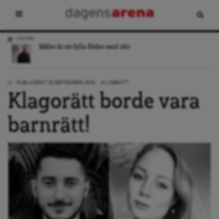
LEDARE
Målet är att fylla flödet med skit
PUBLICERAT: 22 SEPTEMBER, 2020
AV:
DEBATT
Klagorätt borde vara
barnrätt!