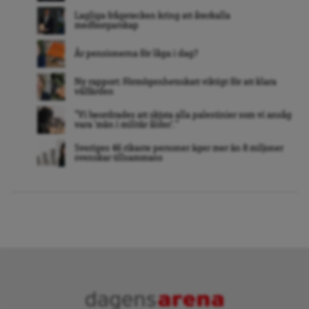
Lagliga frågetecken kring att återkalla
medborgarskap
Är pensionerna för låga i dag?
Ny rapport: Förmögenhetsskatt viktigt för att klara
välfärden
”Vi beordrades att skjuta alla palestinier som vi ansåg
vara ’män i militär ålder’. ”
Sveriges 46 rikaste personer äger mer än 8 miljoner
svenskar tillsammans