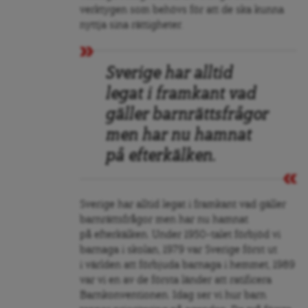
verktygen som behövs för att de ska kunna
nyttja sina rättigheter.
Sverige har alltid
legat i framkant vad
gäller barnrättsfrågor
men har nu hamnat
på efterkälken.
Sverige har alltid legat i framkant vad gäller
barnrättsfrågor men har nu hamnat
på efterkälken. Under 1950-talet förbjöd vi
barnaga i skolan, 1979 var Sverige först ut
i världen att förbjuda barnaga i hemmet, 1989
var vi en av de första länder att ratificera
Barnkonventionen. Idag ser vi hur barn