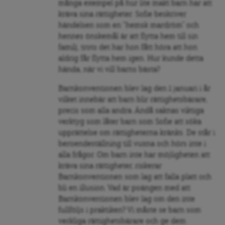
många exempel på hur lite makt barn har att
kräva sina rättigheter. Sofie beskriver
händelsen som en “hemsk mardröm” och
hennes önskemål är att flytta hem till sin
familj, trots det har hon fått höra att hon
aldrig får flytta hem igen. Hur kunde detta
hända, när vi vill barns bästa?
Barnkonventionen blev lag den 1 januari i år
vilket innebär att barn blir rättighetsbärare,
precis som alla andra. Ändå saknas viktiga
verktyg som låter barn som Sofie att söka
upprättelse om rättigheterna kränks. De står i
beroendeställning till vuxna och hörs inte i
alla frågor. Om barn inte har möjligheten att
kräva sina rättigheter, riskerar
Barnkonventionen som lag att falla platt och
bli en illusion. Vad är poängen med att
Barnkonventionen blev lag om den inte
fullföljs i praktiken? Vi måste se barn som
verkliga rättighetsbärare och ge dem