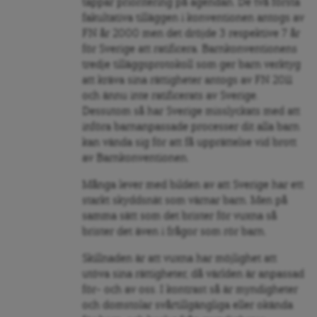
tappar prioritering på agendan. De två första
fakultativa tilläggen i konventionen antogs av
FN år 2000 men det dröjde 3 respektive 7 år
för Sverige att ratificera. Barnkonventionens
tredje tilläggsprotokoll som ger barn verktyg
att kräva sina rättigheter antogs av FN 2011
och ännu inte ratificerats av Sverige.
Dessutom så har Sverige misslyckats med att
införa barnanpassade processer dit alla barn
kan vända sig för att få upprättelse vid brott
av Barnkonventionen.
Många lever med bilden av att Sverige har ett
starkt skyddsnät som värnar barn. Men på
samma sätt som det brister för vuxna så
brister det även i frågor som rör barn.
Skillnaden är att vuxna har möjlighet att
utöva sina rättigheter, då världen är anpassad
för- och av oss. I kontrast så är myndigheter
och domstolar svårtillgängliga eller okända