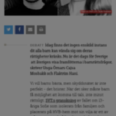
Flaktrim Hani och Cajsa Mosbakk
Idag finns det ingen enskild instans
DEBATT
dit alla barn kan vända sig om deras
rättigheter kränks. Nu är det dags för Sverige
att återigen visa framfötterna i barnrättsfrågor,
skriver Unga Örnars Cajsa
Mosbakk och Flaktrim Hani.
Vi vill barns bästa, men skyddsnätet är inte
perfekt – det brister. När det sker måste barn
få möjlighet att komma till tals, inte minst
rättsligt.
SVT:s granskning
av fallet om 13-
åriga Sofie som isolerats från familjen och
placerats på HVB-hem mot sin vilja är ett av