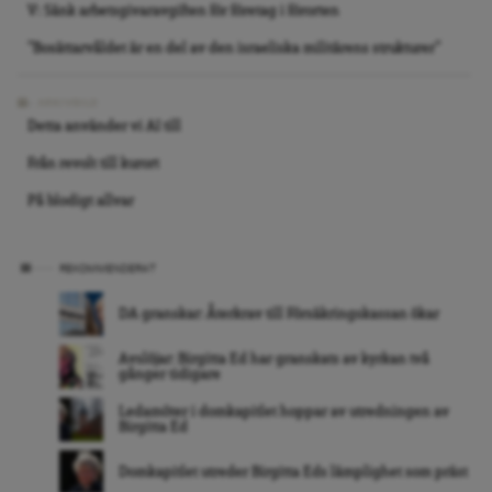
V: Sänk arbetsgivaravgiften för företag i förorten
”Bosättarvåldet är en del av den israeliska militärens strukturer”
ARKIVBILD
Detta använder vi AI till
Från revolt till kurort
På blodigt allvar
REKOMMENDERAT
DA granskar: Återkrav till Försäkringskassan ökar
Avslöjar: Birgitta Ed har granskats av kyrkan två
gånger tidigare
Ledamöter i domkapitlet hoppar av utredningen av
Birgitta Ed
Domkapitlet utreder Birgitta Eds lämplighet som präst