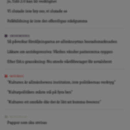
Jo, Tidö 2.0 kan bli verklighet
Vi slutade inte bry oss, vi slutade se
Folkbildning är inte det offentligas städgumma
GRANSKNING
Så påverkar försäljningarna av allmännyttan bostadsmarknaden
Läkare om antidepressiva: Vården vänder patienterna ryggen
Efter DA:s granskning: Nu utreds vårdföretaget för avtalsbrott
INTERVJU
”Kulturen är allmänhetens institution, inte politikernas verktyg”
”Kulturpolitiken måste stå på fyra ben”
”Kulturen ett område där det är lätt att komma överens”
REPORTAGE
Pappor som ska utvisas