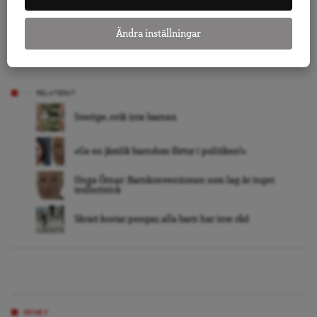
KLICKA HÄR FÖR ATT DONERA TILL ARENAGRUPPEN
Ändra inställningar
LÅT FLER FÅ VETA – TIPSA DAGENS ARENA
RELATERAT
Sverige, svik inte barnen
»Ge en jämlik barndom förtur i politiken!«
Unga Örnar: Barnkonventionen som lag är inget
trolleritrick
Skratt kostar pengar, alla barn har inte råd
NYHET