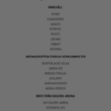
INNEHÅLL
NYHET
GRANSKNING
ANALYS
INTERVJU
BLOGG
LEDARE
DEBATT
KRÖNIKA
ARENAGRUPPEN ÖVRIGA VERKSAMHETER
BOKFÖRLAGET ATLAS
ARENA IDÉ
PREMISS FÖRLAG
SKOLINFO
ARENAAKADEMIN
ARENA OPINION
MER FRÅN DAGENS ARENA
OM DAGENS ARENA
KONTAKTA OSS