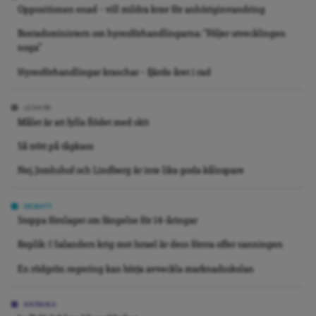
Oppositionen enad – vill mildra krav för anhöriginvandring
Bostadsministern om hyresförhandlingarna: ”Följer utvecklingen
noga”
Hyresförhandlingar kraschar – fjärde året i rad
LEDARE
Målet är att fylla flödet med skit
Så trött på tågkaos
Nej, Jomhshof och Lindberg är inte lika goda kålsupare
DEBATT
Stoppa förslaget om fängelse för 14-åringar
Replik: I Salanders krig mot Israel är dess första offer sanningen
En rödgrön regering kan börja avveckla marknadsskolan
KRÖNIKA