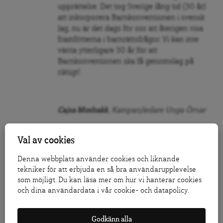
upprättelse. Det tog Sverige lång tid (30 år)
att inkorporera Barnkonventionen i svensk
lag, nu är det dags för oss att återigen visa
framfötterna i barnrättsfrågor. Vi kan inte
vänta ytterligare 30 år för att
Barnkonventionen ska få genomslag på
riktigt!
Cajsa Mosbakk
, Kampanjledare Unga Örnar
Flaktrim Hani
, Projektledare Unga Örnar
Val av cookies
Denna webbplats använder cookies och liknande
tekniker för att erbjuda en så bra användarupplevelse
som möjligt. Du kan läsa mer om hur vi hanterar cookies
Följ Dagens Arena på
Facebook
och
Twitter
, och
och dina användardata i vår cookie- och datapolicy.
prenumerera på vårt nyhetsbrev
för att ta del av
granskande journalistik, nyheter, opinion och
fördjupning.
Godkänn alla