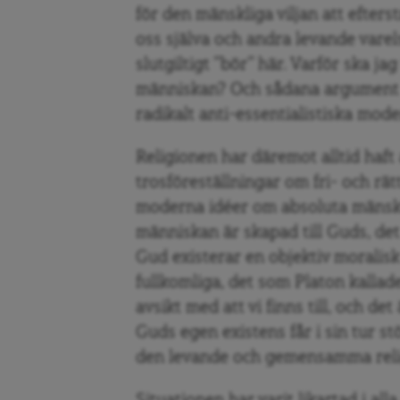
för den mänskliga viljan att efters
oss själva och andra levande varel
slutgiltigt ”bör” här. Varför ska ja
människan? Och sådana argument ä
radikalt anti-essentialistiska mode
Religionen har däremot alltid haf
trosföreställningar om fri- och rätt
moderna idéer om absoluta mänskl
människan är skapad till Guds, det 
Gud existerar en objektiv moralisk
fullkomliga, det som Platon kallade
avsikt med att vi finns till, och det
Guds egen existens får i sin tur 
den levande och gemensamma reli