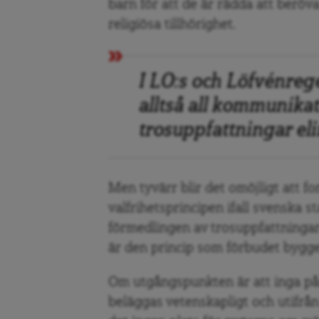
barn för att de är rädda att beröva
religiösa tillhörighet.
I LO:s och Löfvénre
alltså all kommunika
trosuppfattningar el
Men tyvärr blir det omöjligt att fo
valfrihetsprincipen ifall svenska s
förmedlingen av trosuppfattningar 
är den princip som förbudet bygge
Om utgångspunkten är att inga pås
beläggas vetenskapligt och utifrån 