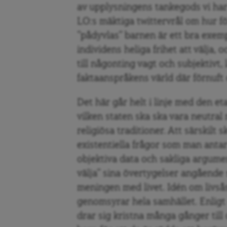
av upplysningens tankegods vi ha
LO:s mäktiga twittervrål om hur fö
”pådyvlas” barnen är ett bra exemp
individens heliga frihet att välja,
till någonting vagt och subjektivt,
faktaanspråkens värld där förnuf
Det här går helt i linje med den et
vilken staten ska ska vara neutral
religiösa traditioner. Att särskilt s
existentiella frågor som man anta
objektiva data och sakliga argumen
välja” sina övertygelser angåend
meningen med livet. Idén om livså
genomsyrar hela samhället. Enligt
drar sig kristna många gånger till