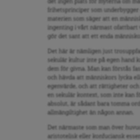
det ingen plats för myterna om mä
frihetsprinciper som underbygger 
materien som säger att en människa
ingenting i vårt närmast ofattbart
gör det sant att ett enda människol
Det här är nämligen just trosuppfa
sekulär kultur inte på egen hand 
dem för givna. Man kan förstås fas
och hävda att människors lycka elle
egenvärde, och att rättigheter och 
en sekulär kontext, som inte kan 
absolut, är sådant bara tomma ord,
allmängiltighet än någon annan.
Det närmaste som man över huvud 
aristotelisk eller konfuciansk esse