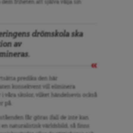
 dem friheten att själva välja sin
geringens drömskola ska
tion av
imineras.
rtsätta predika den här
taten konsekvent vill eliminera
i våra skolor, vilket händelsevis också
r på.
tåenden får göras ifall de inte kan
en naturalistisk världsbild, så finns