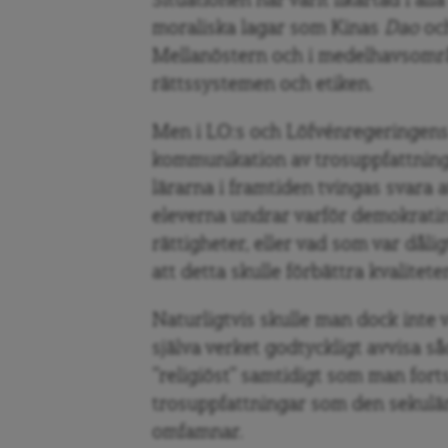
Situationen har varit likartad i all
moraliska lagar som Kinas
Dao
och
Mellanöstern och i medelhavsområd
rättssystemen och etiken.
Men i LO:s och Löfvénregeringens 
kommunikation av trosuppfattningar
lärarna i framtiden tvingas svara at
eleverna undrar varför demokratin 
rättigheter, eller vad som var dål
att detta skulle förbättra kvalite
Naturligtvis skulle man dock inte v
själva verket godtyckligt avvisa 
”religiöst” samtidigt som man fort
trosuppfattningar som den sekulä
omfamnar.