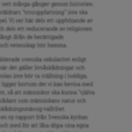
r sett många gånger genom historien.
räldrars ”trosuppfattning” inte ska
el. Vi ser här dels ett upphöjande av
 och dels ett reducerande av religionen
 långt ifrån de berättigade
t och vetenskap hör hemma.
ablerade svenska sekularitet enligt
 när det gäller livsåskådningar och
kolan inte bör ta ställning i luddiga,
r ligger bortom det vi kan bevisa med
t, så att människor ska kunna ”själva
e sådant som människans natur och
skådningsmässig valfrihet
 en ny rapport från Svenska kyrkan
 och med för att låta döpa sina egna