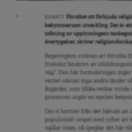
Försöket att förbjuda relig
DEBATT
bekymmersam utveckling. Det är ett 
tolkning av upplysningens tankego
övertygelser, skriver religionsfor
Regeringens strävan att försöka fö
friskolor beskrivs av utbildningsm
väg”. Den här formuleringen inger 
verket nästan inga andra länder n
åtgärder, som tillika verkar strida
processen utgör en mycket bekym
Om vi bortser från det faktum att d
populistiskt utspel med syftet att
ogillar islam, så speglar det här t