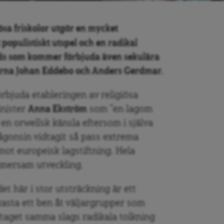
iösa friskolor utgör en mycket
populistiskt utspel och en radikal
ds som kommer förbjuda även sekulära
skarna Johan Eddebo och Anders Gerdmar.
rbjuda etableringen av religiösa
inister
Anna Ekström
som ”en lagom
en orwellsk känsla eftersom i själva
ågonsin vidtagit så pass extrema
 mot europeisk lagstiftning. Hela
mersam utveckling.
et här i stor utsträckning är ett
 kasta ett ben åt väljargrupper som
illtaget samma slags radikala tolkning