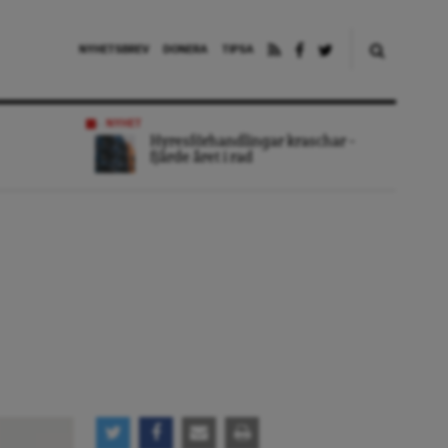
NYHETSBREV
DONERA
TIPSA
NYHET
Hyresförhandlingar kraschar –
fjärde året i rad