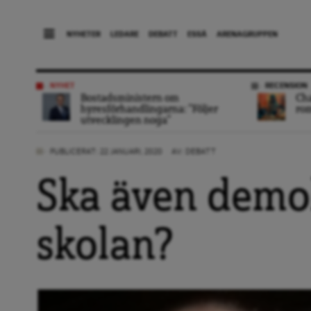
NYHETER
LEDARE
DEBATT
ESSÄ
ARENAGRUPPEN
NYHET
RECENSION
Bostadsministern om
Ch
hyresförhandlingarna: ”Följer
ro
utvecklingen noga”
PUBLICERAT: 22 JANUARI, 2020
AV:
DEBATT
Ska även demok
skolan?