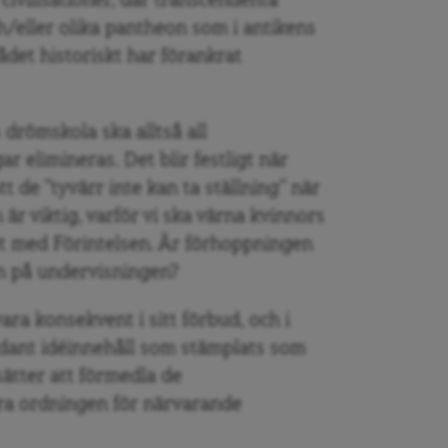
a civilisationer, där transcendenta
/eller olika pantheon som i antikens
et historiskt har förankrat
drömskola ska alltså all
 elimineras. Det blir festligt när
t de ”tyvärr inte kan ta ställning” när
är viktig, varför vi ska värna kvinnors
igt med Förintelsen. Är förhoppningen
ten på undervisningen?
ara konsekvent i sitt förbud, och i
sådant idéinnehåll som stämplats som
sätter att förmedla de
ra ordningen för närvarande