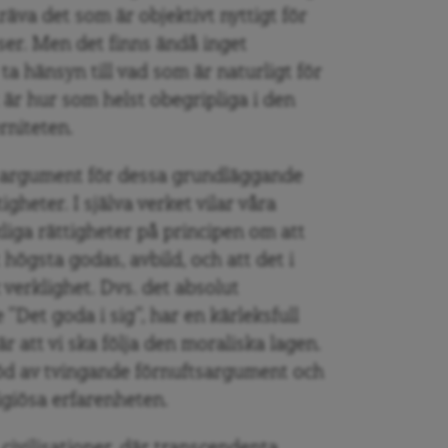
träva det som är objektivt nyttigt för
ser. Men det finns ändå inget
g ta hänsyn till vad som är naturligt för
r hur som helst obegripliga i den
rniteten.
t argument för dessa grundläggande
igheter. I själva verket vilar våra
iga rättigheter på principen om att
högsta godas, avbild, och att det i
 verklighet. Dvs. det absolut
 ”Det goda i sig”, har en kärleksfull
 är att vi ska följa den moraliska lagen.
stöd av tvingande förnuftsargument och
giösa erfarenheten.