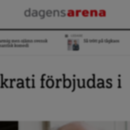
LEDARE
armig men ojämn svensk
Så trött på tågkaos
mantisk komedi
rati förbjudas i