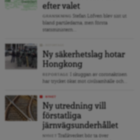
efter valet
Stefan Löfven blev sist ut
GRANSKNING
bland partiledarna, men första
statsministern...
REPORTAGE
Ny säkerhetslag hotar
Hongkong
I skuggan av coronakrisen
REPORTAGE
har trycket ökat mot civilsamhälle och...
NYHET
Ny utredning vill
förstatliga
järnvägsunderhållet
Trafikverket bör ta över
NYHET