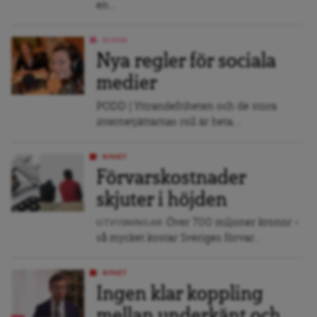
en...
BLOGG
Nya regler för sociala
medier
PODD | Yttrandefriheten och de stora
internetjättarnas roll är heta...
NYHET
Förvarskostnader
skjuter i höjden
Över 700 miljoner kronor –
UTVISNINGAR
så mycket kostar Sveriges förvar...
NYHET
Ingen klar koppling
mellan underkänt och