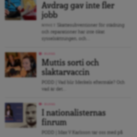
Avdrag gav inte fler
jobb
Skattesubventioner för städning
NYHET
och reparationer har inte ökat
sysselsättningen, och...
BLOGG
Muttis sorti och
slaktarvaccin
PODD | Vad blir Merkels eftermäle? Och
vad är det...
BLOGG
I nationalisternas
finrum
PODD | Max V Karlsson tar oss med på