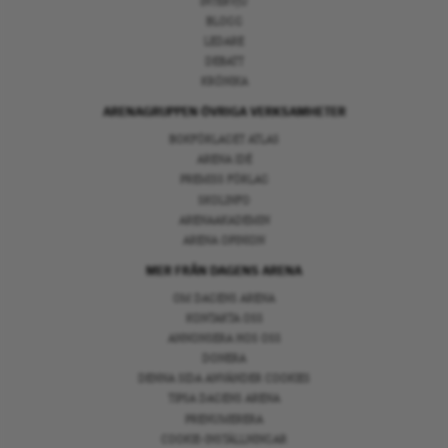
INTERVJU
BLOGG
LEDARE
DEBATT
KRÖNIKA
ARENAGRUPPEN ÖVRIGA VERKSAMHETER
BOKFÖRLAGET ATLAS
ARENA IDÉ
PREMISS FÖRLAG
SKOLINFO
ARENAAKADEMIN
ARENA OPINION
MER FRÅN DAGENS ARENA
OM DAGENS ARENA
KONTAKTA OSS
ANNONSERA HOS OSS
DONERA
DENNA SIDA ANVÄNDER COOKIES
TIPSA DAGENS ARENA
PRENUMERERA
COOKIE-INSTÄLLNINGAR