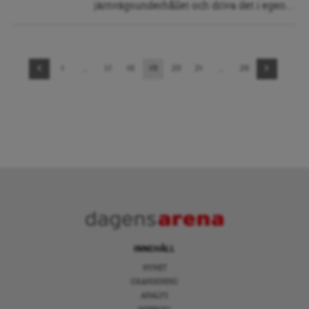
järnvägsunderhållet och driva det i egen...
Sidnavigering
1
…
17
18
19
20
21
…
28
INNEHÅLL
NYHET
GRANSKNING
ANALYS