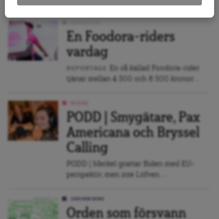
REPORTAGE
En Foodora-riders
vardag
En så kallad Foodora-rider
REPORTAGE
tjänar mellan 4 500 och 8 500 kronor...
BLOGG
PODD | Smygätare, Pax
Americana och Bryssel
Calling
PODD | Merkel grattar Biden med EU-
perspektiv, men inte Löfven....
GRANSKNING
Orden som försvann