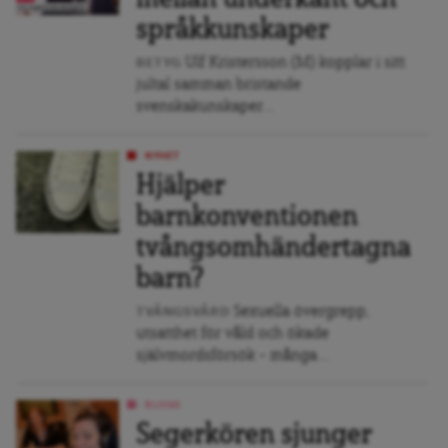
språkkunskaper
Ulf Kristersson (M) kopplar i sitt
BETYG
jultal samman bristande
svenskakunskaper...
NYHET
Hjälper
barnkonventionen
tvångsomhändertagna
barn?
Sexuella övergrepp,
TVÅNGSVÅRD
utsatthet för våld och ökade
självmordsförsök – många...
BLOGG
Segerkören sjunger