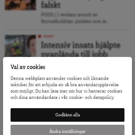
falskt
PODD | I veckans avsnitt av
Brysselbubblan, podden som är...
NYHET
Intensiv insats hjälpte
nyanlända till jobb
Ett arbetsmarknadsprojekt i
INTEGRATION
Val av cookies
Göteborg lyckades dubblera
sysselsättningen bland lågutbildade
Denna webbplats använder cookies och liknande
nyanlända....
tekniker för att erbjuda en så bra användarupplevelse
som möjligt. Du kan läsa mer om hur vi hanterar cookies
och dina användardata i vår cookie- och datapolicy.
BLOGG
Lady Di, fisk och
Godkänn alla
oväntad hackning
PODD | Teresa Küchler känner för första
Ändra inställningar
gången medlidande med...