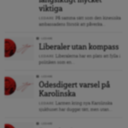
långsiktigt mycket
viktiga
På samma sätt som den kinesiska
LEDARE
ambassadens försök att påverka...
LEDARE
Liberaler utan kompass
Liberalerna har en plats att fylla i
LEDARE
politiken som en...
LEDARE
Ödesdigert varsel på
Karolinska
Larmen kring nya Karolinska
LEDARE
sjukhuset har duggat tätt, men utan...
LEDARE