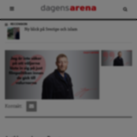
RECENSION
Ny blick på Sverige och islam
Kontakt: