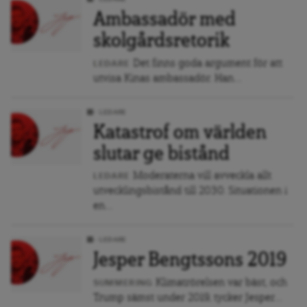
Ambassadör med
skolgårdsretorik
Det finns goda argument för att
LEDARE
utvisa Kinas ambassadör. Han...
LEDARE
Katastrof om världen
slutar ge bistånd
Moderaterna vill avveckla allt
LEDARE
utvecklingsbistånd till 2030. Situationen i
en...
LEDARE
Jesper Bengtssons 2019
Klimatrörelsen var bäst, och
SUMMERING
Trump sämst under 2019, tycker Jesper...