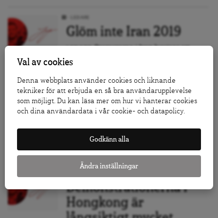
LEDARE
Glöm inte Iran 2019
Protesterna i Iran bevisar att
LEDARE
människor inte ger upp. Att...
Val av cookies
Denna webbplats använder cookies och liknande
LEDARE
tekniker för att erbjuda en så bra användarupplevelse
Tronskifte – på
som möjligt. Du kan läsa mer om hur vi hanterar cookies
andraplatsen
och dina användardata i vår cookie- och datapolicy.
Sverigedemokraterna tycks nu
LEDARE
etablera sig som landets näst största
Godkänn alla
parti...
Ändra inställningar
LEDARE
Demonstrationerna i
Hongkong är