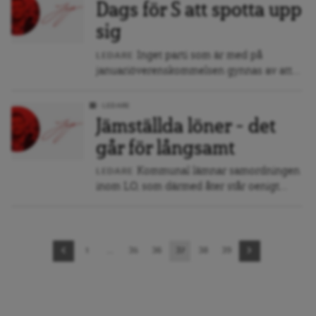
Dags för S att spotta upp
sig
Inget parti som är med på
LEDARE
januariöverenskommelsen gynnas av att...
LEDARE
Jämställda löner – det
går för långsamt
Kommunal lämnar samordningen
LEDARE
inom LO, som därmed åter står oenigt...
Sidnavigering
1
…
35
36
37
38
39