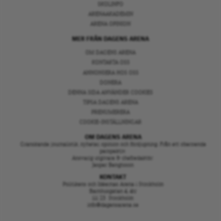
SKOLINFO
ARENAAKADEMIN
ARENA OPINION
MER FRÅN DAGENS ARENA
OM DAGENS ARENA
KONTAKTA OSS
ANNONSERA HOS OSS
DONERA
DENNA SIDA ANVÄNDER COOKIES
TIPSA DAGENS ARENA
PRENUMERERA
COOKIE-INSTÄLLNINGAR
OM DAGENS ARENA
Granskande journalistik, nyheter, opinion och fördjupning. Från ett oberoende
perspektiv.
Ansvarig utgivare & chefredaktör:
Jesper Bengtsson
KONTAKT
Politikens och Idéernas Arena i Stockholm
Barnhusgatan 4, 4tr
111 23 Stockholm
info@dagensarena.se