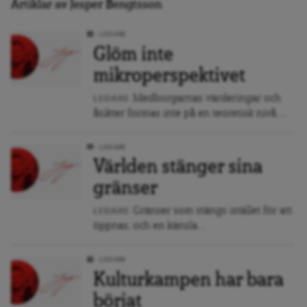
Artiklar av Jesper Bengtsson
LEDARE
Glöm inte
mikroperspektivet
Medborgarnas värderingar och
LEDARE
åsikter formas inte på en teoretisk nivå....
LEDARE
Världen stänger sina
gränser
Gränser som stängs istället för att
LEDARE
öppnas, och en känsla...
LEDARE
Kulturkampen har bara
börjat