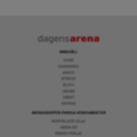
INNEHÅLL
NYHET
GRANSKNING
ANALYS
INTERVJU
BLOGG
LEDARE
DEBATT
KRÖNIKA
ARENAGRUPPEN ÖVRIGA VERKSAMHETER
BOKFÖRLAGET ATLAS
ARENA IDÉ
PREMISS FÖRLAG