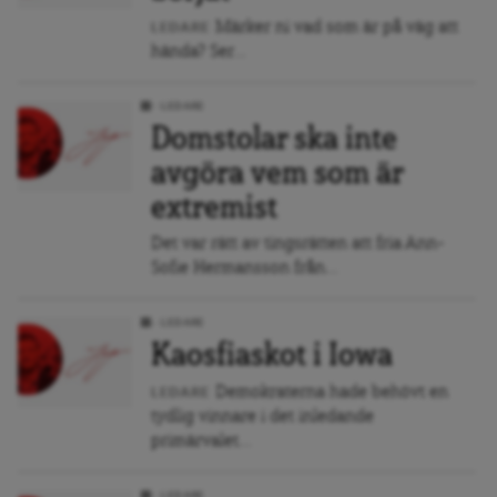
Märker ni vad som är på väg att
LEDARE
hända? Ser...
LEDARE
Domstolar ska inte
avgöra vem som är
extremist
Det var rätt av tingsrätten att fria Ann-
Sofie Hermansson från...
LEDARE
Kaosfiaskot i Iowa
Demokraterna hade behövt en
LEDARE
tydlig vinnare i det inledande
primärvalet...
LEDARE