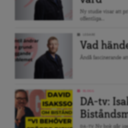
Ny studie visar att p
offentliga...
LEDARE
Vad händer
Ändå fascinerande att
BLOGG
DA-tv: Is
Bistånds
Ny bok går ige
DA-TV