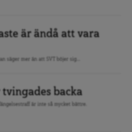
aste är ändå att vara
n säger mer än att SVT böjer sig...
tvingades backa
ängelsestraff är inte så mycket bättre.