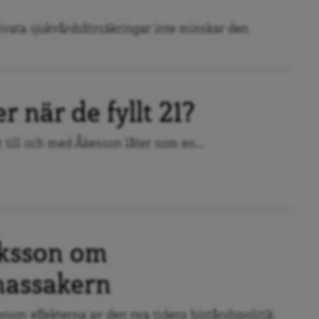
rivata sjukvårdsförsäkringar inte minskar den
 när de fyllt 21?
 till och med Åkesson låter som en...
aksson om
massakern
nom effekterna av den nya tidens biståndspolitik.