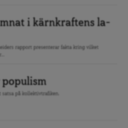
mnat i kärnkraftens la-
iders rapport presenterar fakta kring vilket
...
 populism
t satsa på kollektivtrafiken.