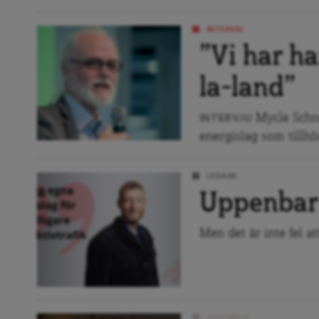
INTERVJU
”Vi har ha
la-land”
Mycle Schne
INTERVJU
energislag som tillhör
LEDARE
Uppenbar
Men det är inte fel at
ARKIVBILD