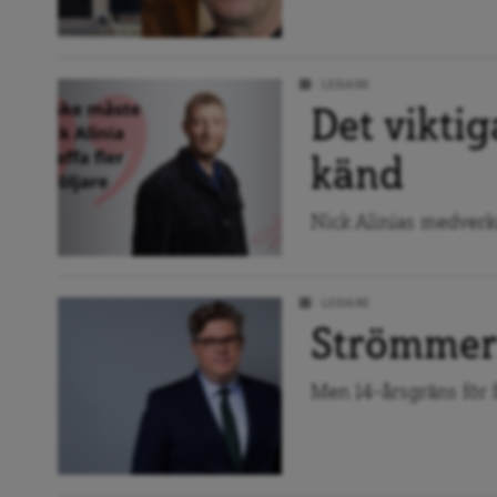
LEDARE
Det viktig
känd
Nick Alinias medverka
LEDARE
Strömmer 
Men 14-årsgräns för f