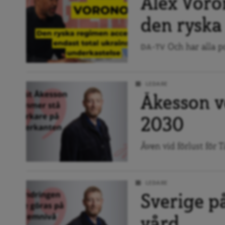
Alex Voron
den ryska
Och har alla pol
DA-TV
LEDARE
Åkesson v
2030
Även vid förlust för 
LEDARE
Sverige på
vård