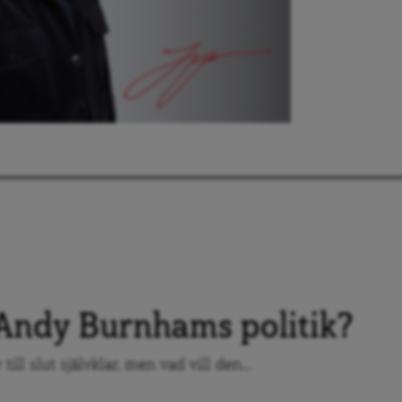
 Andy Burnhams politik?
ill slut självklar, men vad vill den...