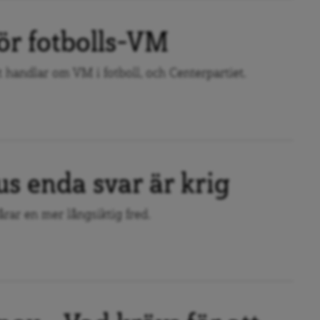
ör fotbolls-VM
 handlar om VM i fotboll, och Centerpartiet.
s enda svar är krig
vårar en mer långsiktig fred.