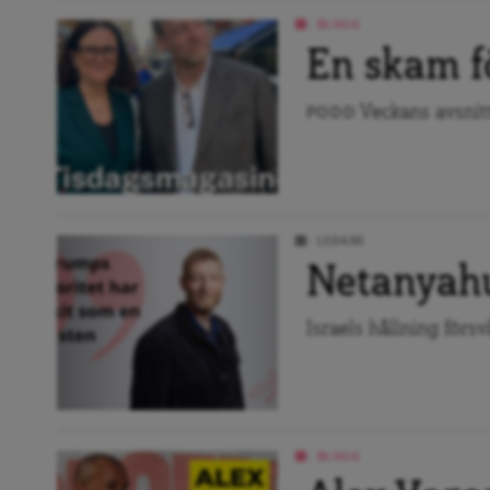
BLOGG
En skam f
Veckans avsnitt
PODD
LEDARE
Netanyahu
Israels hållning förs
BLOGG