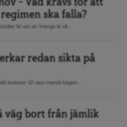
ov – Vad krävs för att
 regimen ska falla?
itiker fel om att Sverige är så...
erkar redan sikta på
Tidö kommer SD vara svensk högers...
 väg bort från jämlik