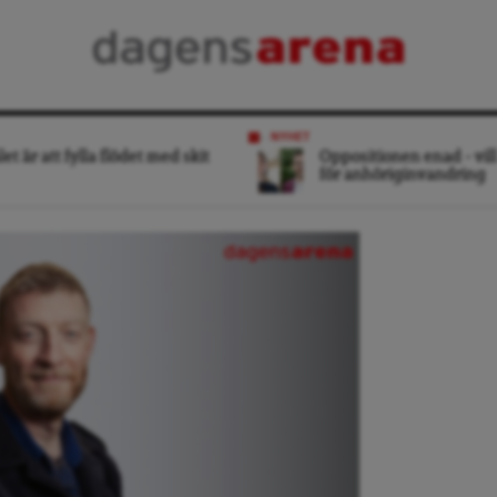
NYHET
et är att fylla flödet med skit
Oppositionen enad – vill
för anhöriginvandring