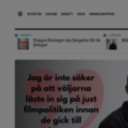
NYHETER
LEDARE
DEBATT
ESSÄ
ARENAGRUPPEN
DEBATT
LEDARE
Stoppa förslaget om fängelse för 14-
Mål
åringar