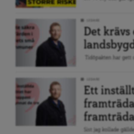
LEDARE
Det krävs 
landsbygd
Tidöpakten har gett o
LEDARE
Ett instäl
framträda
framträd
Sist jag kollade gäll