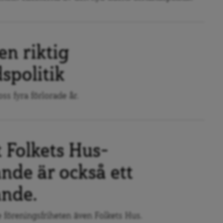
en riktig
spolitik
ss fyra förlorade år.
lt Folkets Hus-
nde är också ett
ande.
de föreningsfriheten även Folkets Hus.