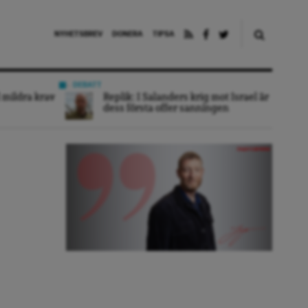
NYHETSBREV
DONERA
TIPSA
DEBATT
 mildra krav
Replik: I Salanders krig mot Israel är
dess första offer sanningen