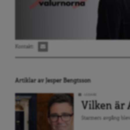
Kontakt:
Artiklar av Jesper Bengtsson
LEDARE
Vilken är
Starmers avgång blev t