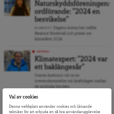
Naturskyddsföreningens
ordförande: ”2024 en
besvikelse”
Dagens Arena har träffat
KLIMATET
Beatrice Rindevall och pratat om
klimatåret 2024.
INTERVJU
Klimatexpert: ”2024 var
ett baklängesår”
Svante Axelsson vill se en
överenskommelse om kraftslagen mellan
de politiska blocken.
Val av cookies
INTERVJU
Pristagare kritiserar AP-
Denna webbplats använder cookies och liknande
tekniker för att erbjuda en så bra användarupplevelse