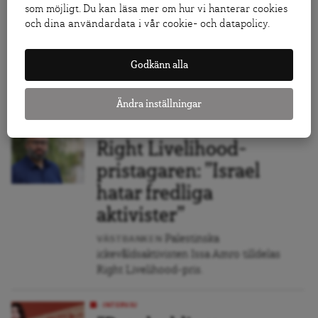
fonderna för gasprojekt
som möjligt. Du kan läsa mer om hur vi hanterar cookies
i Moçambique
och dina användardata i vår cookie- och datapolicy.
Justicia
MÄNSKLIGA RÄTTIGHETER
Ambiental! kämpar mot att multinationella
Godkänn alla
företag kränker mänskliga rättigheter i
Moçambique.
Ändra inställningar
INTERVJU
Right Livelihood-
pristagaren: ”Israel
hatar fredliga
aktivister”
Palestinska
VÄSTBANKEN
ickevåldsaktivisten Issa Amro tilldelas
Right Livelihood-pris.
INTERVJU