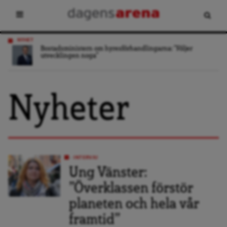
NYHET
Bostadsministern om hyresförhandlingarna: ”Följer
utvecklingen noga”
Nyheter
INTERVJU
Ung Vänster:
”Överklassen förstör
planeten och hela vår
framtid”