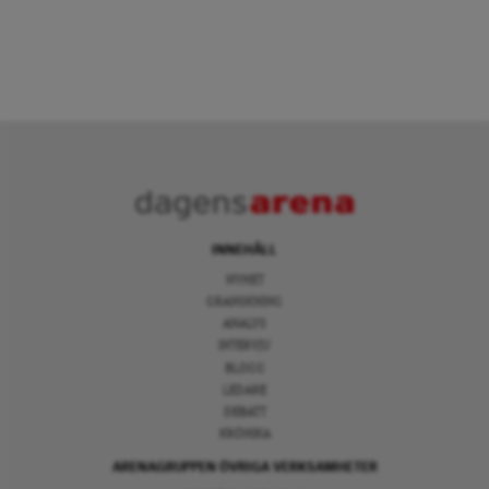
INNEHÅLL
NYHET
GRANSKNING
ANALYS
INTERVJU
BLOGG
LEDARE
DEBATT
KRÖNIKA
ARENAGRUPPEN ÖVRIGA VERKSAMHETER