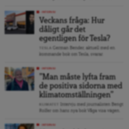
INTERVJU
Veckans fråga: Hur
dåligt går det
egentligen för Tesla?
German Bender, aktuell med en
TESLA
kommande bok om Tesla, svarar.
INTERVJU
”Man måste lyfta fram
de positiva sidorna med
klimatomställningen”
Intervju med journalisten Bengt
KLIMATET
Rolfer om hans nya bok Våga visa vägen.
INTERVJU