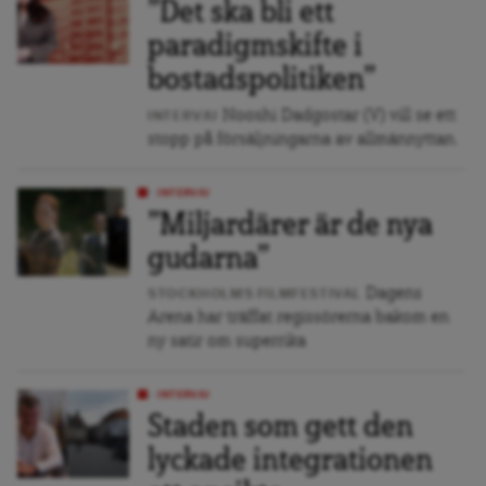
”Det ska bli ett
paradigmskifte i
bostadspolitiken”
Nooshi Dadgostar (V) vill se ett
INTERVJU
stopp på försäljningarna av allmännyttan.
INTERVJU
”Miljardärer är de nya
gudarna”
Dagens
STOCKHOLMS FILMFESTIVAL
Arena har träffat regissörerna bakom en
ny satir om superrika
INTERVJU
Staden som gett den
lyckade integrationen