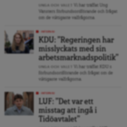
Vi har träffat Ung
UNGA OCH VALET
Vänsters förbundsordförande och frågat
om de viktigaste valfrågorna.
INTERVJU
KDU: ”Regeringen har
misslyckats med sin
arbetsmarknadspolitik”
Vi har träffat KDU:s
UNGA OCH VALET
förbundsordförande och frågat om de
viktigaste valfrågorna.
INTERVJU
LUF: ”Det var ett
misstag att ingå i
Tidöavtalet”