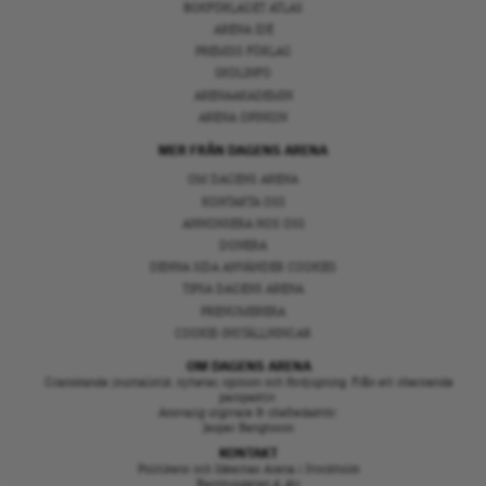
BOKFÖRLAGET ATLAS
ARENA IDÉ
PREMISS FÖRLAG
SKOLINFO
ARENAAKADEMIN
ARENA OPINION
MER FRÅN DAGENS ARENA
OM DAGENS ARENA
KONTAKTA OSS
ANNONSERA HOS OSS
DONERA
DENNA SIDA ANVÄNDER COOKIES
TIPSA DAGENS ARENA
PRENUMERERA
COOKIE-INSTÄLLNINGAR
OM DAGENS ARENA
Granskande journalistik, nyheter, opinion och fördjupning. Från ett oberoende
perspektiv.
Ansvarig utgivare & chefredaktör:
Jesper Bengtsson
KONTAKT
Politikens och Idéernas Arena i Stockholm
Barnhusgatan 4, 4tr