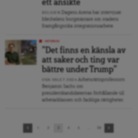
ett ansikte
Dagens Arena har intervjuat
BELGIEN
Mechelens borgmästare om stadens
framgångsrika integrationsarbete.
INTERVJU
”Det finns en känsla av
att saker och ting var
bättre under Trump”
Arbetsrättsprofessorn
USA-VALET 2024
Benjamin Sachs om
presidentkandidaternas förhållande till
arbetarklassen och fackliga rättigheter.
Sidnavigering
1
2
3
4
5
…
30