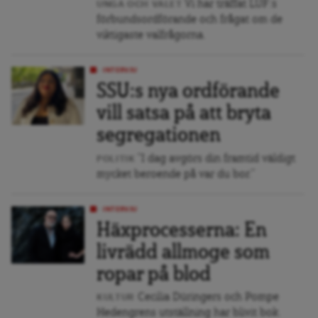
Vi har träffat LUF:s
UNGA OCH VALET
förbundsordförande och frågat om de
viktigaste valfrågorna.
INTERVJU
SSU:s nya ordförande
vill satsa på att bryta
segregationen
”I dag avgörs din framtid väldigt
POLITIK
mycket beroende på var du bor.”
INTERVJU
Häxprocesserna: En
livrädd allmoge som
ropar på blod
Cecilia Düringers och Pompe
KULTUR
Hedengrens utställning har blivit bok.