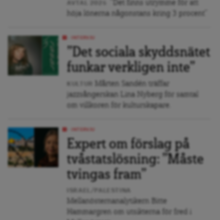
”Det finns utrymme för att
AVTAL 2025
höja lönerna någonstans kring 3 procent”
INTERVJU
”Det sociala skyddsnätet
funkar verkligen inte”
Mårten Sandén träffar
KULTUR
jazzsångerskan Lina Nyberg för samtal
om villkoren för kulturskapare.
INTERVJU
Expert om förslag på
tvåstatslösning: ”Måste
tvingas fram”
ISRAEL/PALESTINA
Mellanösternanalytikern Bitte
Hammargren om utsikterna för fred i