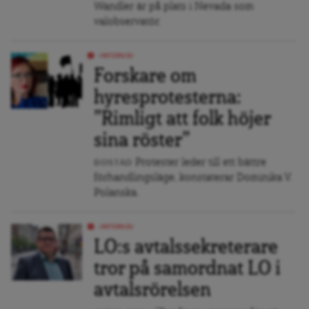
Wandler är på plats i Nevada som
valobservatör.
INTERVJU
Forskare om
hyresprotesterna:
”Rimligt att folk höjer
sina röster”
Protester leder till ett bättre
BOSTAD
förhandlingsläge, konstaterar Dominika V.
Polanska.
INTERVJU
LO:s avtalssekreterare
tror på samordnat LO i
avtalsrörelsen