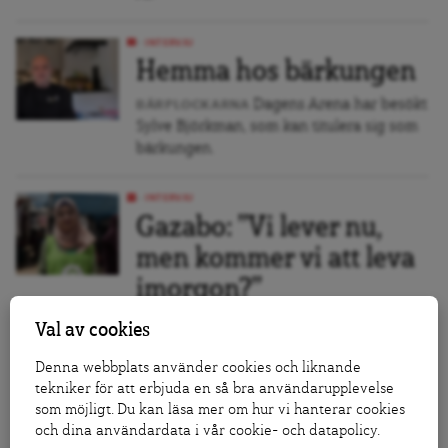
INTERVJU
Hemma hos bärkungen
Dagens Arena har besökt
BÄRPLOCKARNA
Sylve Björkman, som kan titulera sig som
bärkungen.
INTERVJU
Gazabo: ”Vi lever nu,
men kommer vi att leva
imorgon?”
Dagens Arena har pratat med
GAZA
Val av cookies
Gazabon Ghada Al Haddad.
Denna webbplats använder cookies och liknande
tekniker för att erbjuda en så bra användarupplevelse
INTERVJU
som möjligt. Du kan läsa mer om hur vi hanterar cookies
”Tvåstatslösningen är
och dina användardata i vår cookie- och datapolicy.