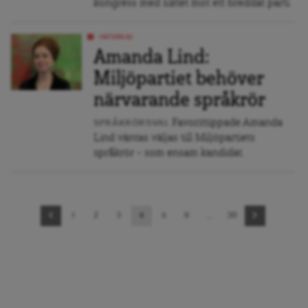
kongress med siktet mot ett breddat parti.
INTERVJU
Amanda Lind:
Miljöpartiet behöver
närvarande språkrör
Favorittippade Amanda
SPRÅKRÖRSVAL
Lind väntas väljas till Miljöpartiets
språkrör – som ensam kandidat.
Sidnavigering
1
2
3
4
5
6
…
30