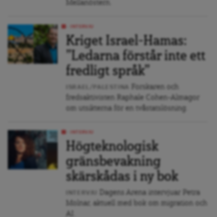
Mellanöstern.
INTERVJU
Kriget Israel-Hamas:
”Ledarna förstår inte ett
fredligt språk”
Forskaren och
ISRAEL/PALESTINA
fredsaktivisten Raphale Cohen-Almagor
om utsikterna för en tvåstatslösning.
INTERVJU
Högteknologisk
gränsbevakning
skärskådas i ny bok
Dagens Arena intervjuar Petra
INTERVJU
Molnar, aktuell med bok om migration och
AI.