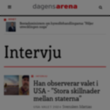
NYHET
Bostadsministern om hyresförhandlingarna: ”Följer
utvecklingen noga”
Intervju
INTERVJU
Han observerar valet i
USA – ”Stora skillnader
mellan staterna”
Svensken Mattias
USA-VALET 2024