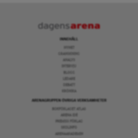
INNEHÅLL
NYHET
GRANSKNING
ANALYS
INTERVJU
BLOGG
LEDARE
DEBATT
KRÖNIKA
ARENAGRUPPEN ÖVRIGA VERKSAMHETER
BOKFÖRLAGET ATLAS
ARENA IDÉ
PREMISS FÖRLAG
SKOLINFO
ARENAAKADEMIN