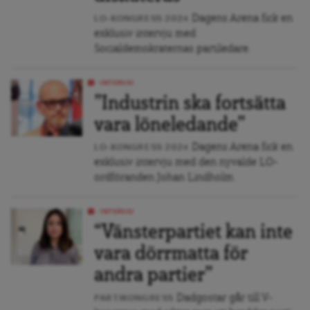
Dagens Arena fick en
LO-KONGRESS 2024
exklusiv intervju med
Socialdemokraternas partiledare.
INTERVJU
”Industrin ska fortsätta
vara löneledande”
Dagens Arena fick en
LO-KONGRESS 2024
exklusiv intervju med den nyvalde LO-
ordföranden Johan Lindholm.
INTERVJU
“Vänsterpartiet kan inte
vara dörrmatta för
andra partier”
Dadgostar går till V-
PARTIKONGRESS