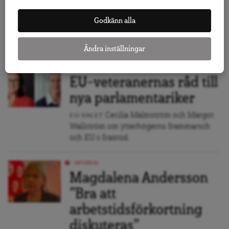
den enda lösningen”
Dagens Arena har fått en
Godkänn alla
INTERVJU
exklusiv intervju med Palestinas
Sverigeambassadör Rula AlMhaissen.
Ändra inställningar
INTERVJU
EU-veteranernas råd till
nya parlamentariker
Cecilia Malmström och Margot
EU-VALET
Wallström om ytterhögerns frammarsch
och EU:s framtid.
INTERVJU
Magdalena Andersson
”Bra att
arbetstidsförkortning
diskuteras”