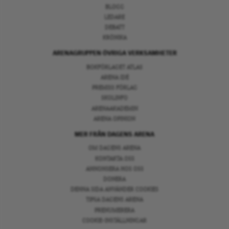
BLOGG
LEDARE
DEBATT
KRÖNIKA
ARENAGRUPPEN ÖVRIGA VERKSAMHETER
BOKFÖRLAGET ATLAS
ARENA IDÉ
PREMISS FÖRLAG
SKOLINFO
ARENAAKADEMIN
ARENA OPINION
MER FRÅN DAGENS ARENA
OM DAGENS ARENA
KONTAKTA OSS
ANNONSERA HOS OSS
DONERA
DENNA SIDA ANVÄNDER COOKIES
TIPSA DAGENS ARENA
PRENUMERERA
COOKIE-INSTÄLLNINGAR