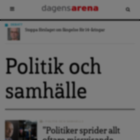
DEBATT
”
Stoppa förslaget om fängelse för 14-åringar
Politik och
samhälle
POLITIK OCH SAMHÄLLE
”Politiker sprider allt