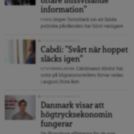
oftare missvisande
information”
Jesper Strömbäck om att falska
PODD
politiska påståenden har blivit vanligare.
POLITIK OCH SAMHÄLLE
Cabdi: ”Svårt när hoppet
släcks igen”
Cabdinaasir Abshir har
UTVISNINGARNA
suttit på Migrationsverkets förvar sedan
i augusti förra året.
POLITIK OCH SAMHÄLLE
Danmark visar att
högtrycksekonomin
fungerar