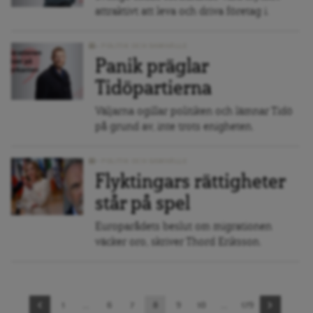
attraktivt att leva och driva företag i.
POLITIK OCH SAMHÄLLE
Panik präglar
Tidöpartierna
Väljarna ogillar politiken och lämnar Tidö
på grund av, inte trots enigheten.
POLITIK OCH SAMHÄLLE
Flyktingars rättigheter
står på spel
Europarådets beslut om migrationen
väcker oro, skriver Thord Eriksson.
Sidnavigering
1
…
6
7
8
9
10
…
179