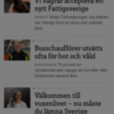
Vi vägrar acceptera ett
nytt Fattigsverige
Sedan Tidöregeringen tog makten
DEBATT
har Sverige blivit ett ännu mer ojämlikt
land.
POLITIK OCH SAMHÄLLE
Busschaufförer utsätts
ofta för hot och våld
76 procent av
BUSSTRAFIK
skyddsombuden uppger att hot eller våld
förekommit senaste året.
POLITIK OCH SAMHÄLLE
Välkommen till
vuxenlivet — nu måste
du lämna Sverige