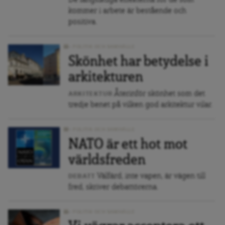
De långsiktiga effekterna för de som
kommer i arbete är bestående och
positiva.
POLITIK OCH SAMHÄLLE
Skönhet har betydelse i
arkitekturen
Återinför skönhet som det
ARKITEKTUR
tredje benet på vilken god arkitektur vilar.
POLITIK OCH SAMHÄLLE
NATO är ett hot mot
världsfreden
Välfärd, inte vapen, är vägen till
DEBATT
fred, skriver debattörerna.
POLITIK OCH SAMHÄLLE