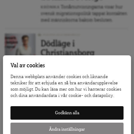
Tonårsutvisningarna visar hur
KRÖNIKA
svensk migrationspolitik tappat kontakten
med människorna bakom besluten.
POLITIK OCH SAMHÄLLE
Dödläge i
Christiansborg
Det danska mönstret känns igen från
Val av cookies
Sverige.
Denna webbplats använder cookies och liknande
tekniker för att erbjuda en så bra användarupplevelse
POLITIK OCH SAMHÄLLE
som möjligt. Du kan läsa mer om hur vi hanterar cookies
Frågorna som glömdes
och dina användardata i vår cookie- och datapolicy.
under mötet med Modi
Samarbetet med Indien är lovande, men
Godkänn alla
glöm inte Indiens auktoritära utveckling.
Ändra inställningar
POLITIK OCH SAMHÄLLE