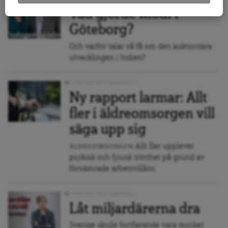
Vad gjorde Modi i
Göteborg?
Och varför talar så få om den auktoritära
utvecklingen i Indien?
POLITIK OCH SAMHÄLLE
Ny rapport larmar: Allt
fler i äldreomsorgen vill
säga upp sig
Allt fler upplever
ÄLDREOMSORGEN
psykisk och fysisk trötthet på grund av
försämrade arbetsvillkor.
POLITIK OCH SAMHÄLLE
Låt miljardärerna dra
Sverige skulle fortfarande vara mycket