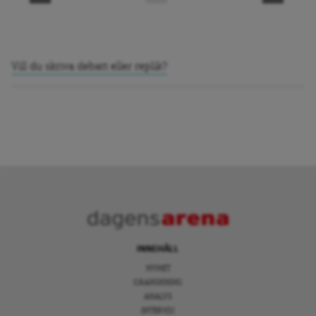
Vill du skriva debatt eller replik?
INNEHÅLL
NYHET
GRANSKNING
ANALYS
INTERVJU