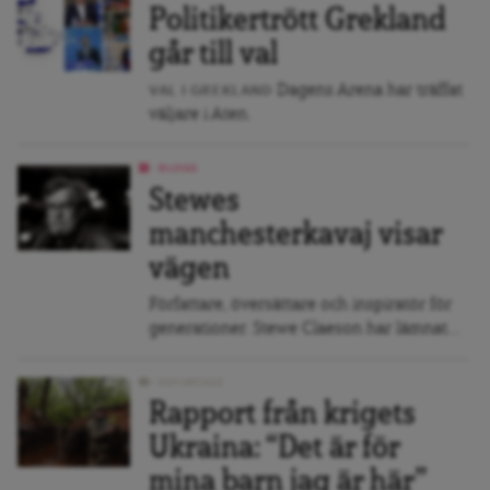
Politikertrött Grekland
går till val
Dagens Arena har träffat
VAL I GREKLAND
väljare i Aten.
BLOGG
Stewes
manchesterkavaj visar
vägen
Författare, översättare och inspiratör för
generationer. Stewe Claeson har lämnat...
REPORTAGE
Rapport från krigets
Ukraina: “Det är för
mina barn jag är här”