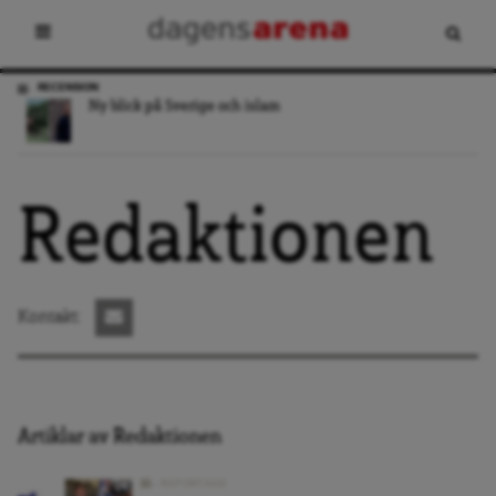
RECENSION
Ny blick på Sverige och islam
Redaktionen
Kontakt:
Artiklar av Redaktionen
REPORTAGE