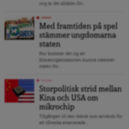
nog är det alldeles för...
NYHET
Med framtiden på spel
stämmer ungdomarna
staten
Hur kommer det sig att
klimatorganisationen Aurora stämmer
staten för...
BLOGG
Storpolitisk strid mellan
Kina och USA om
mikrochip
Tillgången till den teknik som används för
att tillverka avancerade...