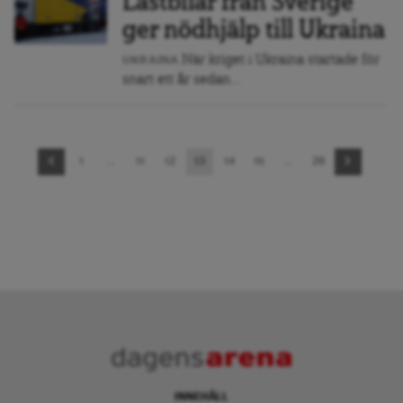
Lastbilar från Sverige
ger nödhjälp till Ukraina
När kriget i Ukraina startade för
UKRAINA
snart ett år sedan...
Sidnavigering
1
…
11
12
13
14
15
…
28
INNEHÅLL