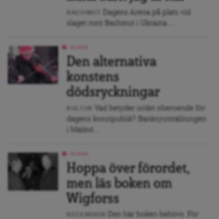
Dagens Arena på plats vid
BACHMUT
slaget runt Bachmut i Ukraina....
BLOGG
Den alternativa
konstens
dödsryckningar
Vad betyder ordet oberoende för
KULTUR
dagens konstpublik? Banksyutställningen
i Malmö...
BLOGG
Hoppa över förordet,
men läs boken om
Wigforss
Den här boken behövs. För
RECENSION