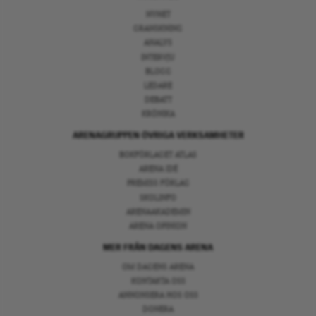
NYHET
GRANSKNING
ANALYS
INTERVJU
BLOGG
LEDARE
DEBATT
KRÖNIKA
ARENAGRUPPEN ÖVRIGA VERKSAMHETER
BOKFÖRLAGET ATLAS
ARENA IDÉ
PREMISS FÖRLAG
SKOLINFO
ARENAAKADEMIN
ARENA OPINION
MER FRÅN DAGENS ARENA
OM DAGENS ARENA
KONTAKTA OSS
ANNONSERA HOS OSS
DONERA