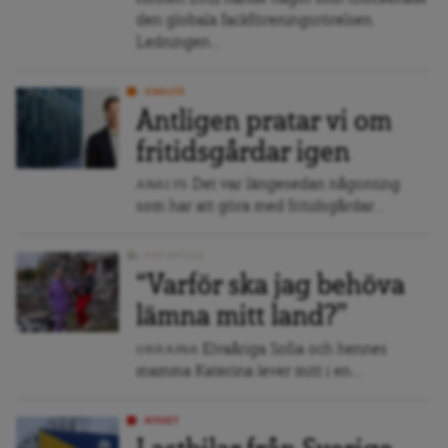
den globala fackföreningsrörelsen.
Ledningen...
ANALYS
Äntligen pratar vi om
fritidsgårdar igen
Det var längesedan någonting
ANALYS
som har att göra med fritidsgårdar...
REPORTAGE
“Varför ska jag behöva
lämna mitt land?”
Elvaåriga Sofia och hennes
UKRAINA
mamma Katerina lever mitt i en...
NYHET