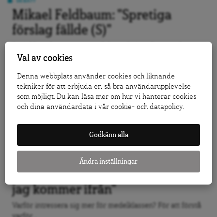
DEBATT
Mikael Feldbaum: "Spretiga
förslag fällde (S)"
Socialdemokraternas retorik hängde inte ihop med
politiken – (S) köpte...
Val av cookies
Denna webbplats använder cookies och liknande
DEBATT
tekniker för att erbjuda en så bra användarupplevelse
Daniel Swedin: "(S) måste se
som möjligt. Du kan läsa mer om hur vi hanterar cookies
och dina användardata i vår cookie- och datapolicy.
bortom tullarna"
De ödsliga industriruinerna i Grängesberg och
Godkänn alla
Långshyttan är lika mycket...
Ändra inställningar
DEBATT
Johanna Palmström: "Jag vet var
jag kommer ifrån"
Varför intressera sig mer för medelklassen? För att förstå
varför...