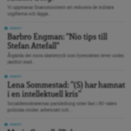
Vi uppmanar finansministern att reducera de militära
utgifterna och lägga...
DEBATT
Barbro Engman: "Nio tips till
Stefan Attefall"
Åtgärda det stora skattetryck som hyresrätten lever under,
jämfört med...
DEBATT
Lena Sommestad: ”(S) har hamnat
i en intellektuell kris”
Socialdemokraternas partiledning sitter fast i 90-talets
politiska strider, arbetssätt och...
DEBATT