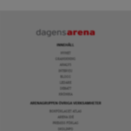
INNEHÅLL
NYHET
GRANSKNING
ANALYS
INTERVJU
BLOGG
LEDARE
DEBATT
KRÖNIKA
ARENAGRUPPEN ÖVRIGA VERKSAMHETER
BOKFÖRLAGET ATLAS
ARENA IDÉ
PREMISS FÖRLAG
SKOLINFO