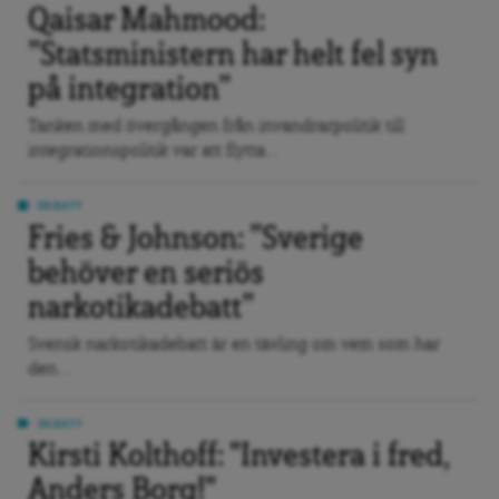
Qaisar Mahmood:
”Statsministern har helt fel syn
på integration”
Tanken med övergången från invandrarpolitik till
integrationspolitik var att flytta...
DEBATT
Fries & Johnson: ”Sverige
behöver en seriös
narkotikadebatt”
Svensk narkotikadebatt är en tävling om vem som har
den...
DEBATT
Kirsti Kolthoff: "Investera i fred,
Anders Borg!"