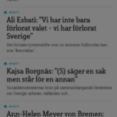
DEBATT
Ali Esbati: ”Vi har inte bara
förlorat valet – vi har förlorat
Sverige”
Det brutala systemskifte som nu kommer fullbordas kan
inte ”återställas”...
DEBATT
Kajsa Borgnäs: ”(S) säger en sak
men står för en annan”
Socialdemokraternas brist på sammanhängande berättelse
om Sverige, arbetet, välfärden och...
DEBATT
Ann-Helen Meyer von Bremen: