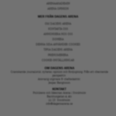
ARENAAKADEMIN
ARENA OPINION
MER FRÅN DAGENS ARENA
OM DAGENS ARENA
KONTAKTA OSS
ANNONSERA HOS OSS
DONERA
DENNA SIDA ANVÄNDER COOKIES
TIPSA DAGENS ARENA
PRENUMERERA
COOKIE-INSTÄLLNINGAR
OM DAGENS ARENA
Granskande journalistik, nyheter, opinion och fördjupning. Från ett oberoende
perspektiv.
Ansvarig utgivare & chefredaktör:
Jesper Bengtsson
KONTAKT
Politikens och Idéernas Arena i Stockholm
Barnhusgatan 4, 4tr
111 23 Stockholm
info@dagensarena.se