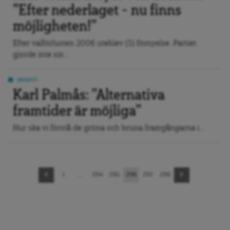
”Efter nederlaget – nu finns
möjligheten!”
Efter valförlusten 2006 uteblev (S) förnyelse. Partiet
gjorde inte sin...
DEBATT
Karl Palmås: ”Alternativa
framtider är möjliga”
Hur ska vi förstå de gröna och bruna framgångarna i...
Sidnavigering
1
…
294
295
296
297
298