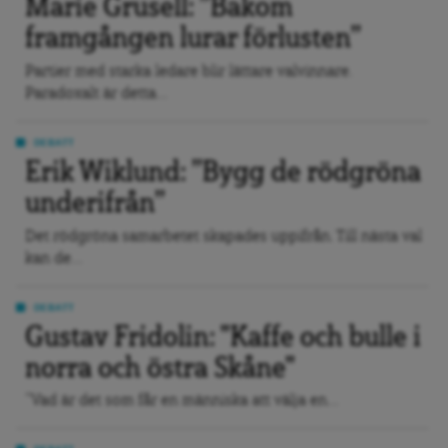
Marie Grusell: ”Bakom
framgången lurar förlusten”
Partier med starka ledare blir lättare valvinnare.
Paradoxalt är detta...
DEBATT
Erik Wiklund: ”Bygg de rödgröna
underifrån”
Det rödgröna samarbetet skapades uppifrån. Till nästa val
kan de...
DEBATT
Gustav Fridolin: "Kaffe och bulle i
norra och östra Skåne"
”Vad är det som får en människa att välja en...