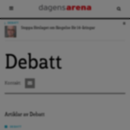
LEDARE
Målet är att fylla flödet med skit
Debatt
Kontakt:
Artiklar av Debatt
DEBATT