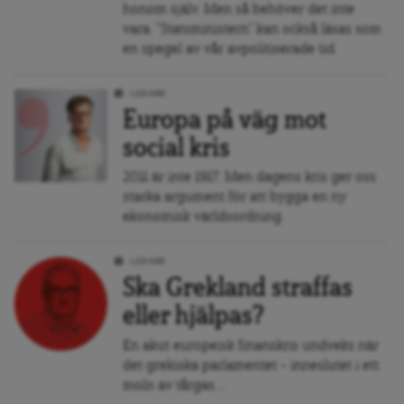
honom själv. Men så behöver det inte
vara. ”Statsministern” kan också läsas som
en spegel av vår avpolitiserade tid.
LEDARE
Europa på väg mot
social kris
2011 är inte 1917. Men dagens kris ger oss
starka argument för att bygga en ny
ekonomisk världsordning.
LEDARE
Ska Grekland straffas
eller hjälpas?
En akut europeisk finanskris undveks när
det grekiska parlamentet – inneslutet i ett
moln av tårgas...