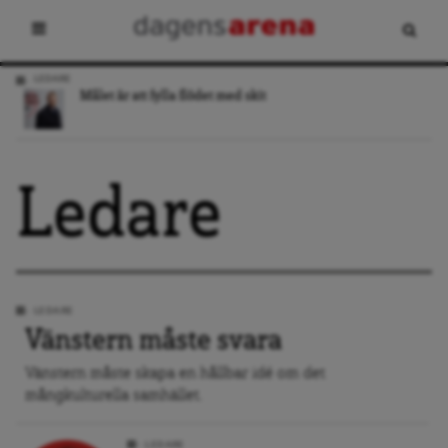
LEDARE
Målet är att fylla flödet med skit
Ledare
LEDARE
Vänstern måste svara
Vänstern måste skapa en hållbar idé om det
mångkulturella samhället.
LEDARE