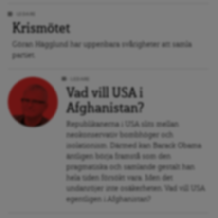
LEDARE
Krismötet
Göran Hägglund har uppenbara svårigheter att samla
partiet.
LEDARE
Vad vill USA i
Afghanistan?
Republikanerna i USA slits mellan
neokonservativ bombhöger och
isolationism. Därmed kan Barack Obama
äntligen börja framstå som den
pragmatiska och samlande gestalt han
hela tiden försökt vara. Men det
undanröjer inte osäkerheten. Vad vill USA
egentligen i Afghanistan?