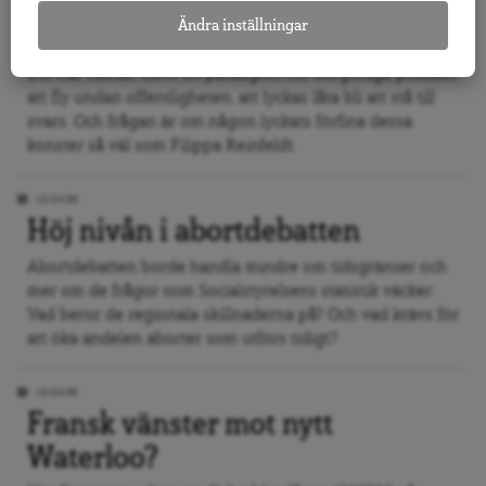
LEDARE
Ändra inställningar
Med Filippa i tiden
Det har nästan blivit en paradgren för borgerliga politiker
att fly undan offentligheten, att lyckas låta bli att stå till
svars. Och frågan är om någon lyckats förfina dessa
konster så väl som Filippa Reinfeldt.
LEDARE
Höj nivån i abortdebatten
Abortdebatten borde handla mindre om tidsgränser och
mer om de frågor som Socialstyrelsens statistik väcker:
Vad beror de regionala skillnaderna på? Och vad krävs för
att öka andelen aborter som utförs tidigt?
LEDARE
Fransk vänster mot nytt
Waterloo?