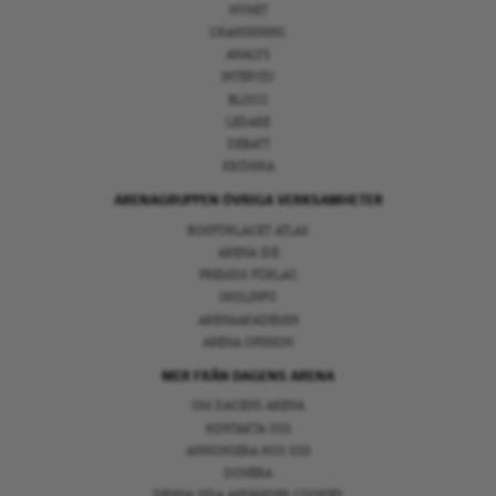
NYHET
GRANSKNING
ANALYS
INTERVJU
BLOGG
LEDARE
DEBATT
KRÖNIKA
ARENAGRUPPEN ÖVRIGA VERKSAMHETER
BOKFÖRLAGET ATLAS
ARENA IDÉ
PREMISS FÖRLAG
SKOLINFO
ARENAAKADEMIN
ARENA OPINION
MER FRÅN DAGENS ARENA
OM DAGENS ARENA
KONTAKTA OSS
ANNONSERA HOS OSS
DONERA