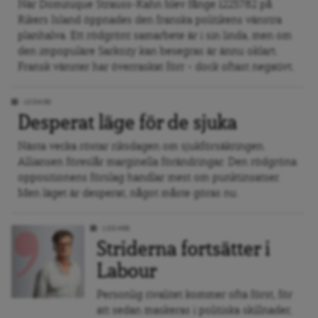
När Dominique Strauss-Kahn blev fånge 1225782 på
Rikers Island öppnades den franska politikens vänstra
planhalva. Ett rödgrönt samarbete är i sin linda, men om
den impopuläre Sarkozy kan besegras är ännu oklart.
Fransk vänster har överraskat förr – dock oftast negativt.
LEDARE
Desperat läge för de sjuka
Nästa vecka röstar riksdagen om sjukförsäkringen.
Alliansen föreslår marginella förändringar. Den rödgröna
oppositionens förslag handlar mest om punktinsatser.
Men läget är desperat, något måste göras nu.
LEDARE
Striderna fortsätter i
Labour
Personlig rivalitet kommer ofta först, för
att sedan maskeras i politiska skillnader,