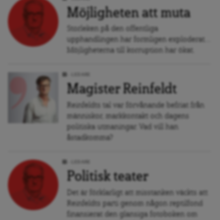
Möjligheten att muta
Storleken på den offentliga
upphandlingen har formligen exploderat...
Möjligheterna till korruption har ökat.
LEDARE
Magister Reinfeldt
Reinfeldts tal var förvånande befriat från
människor, markkontakt och dagens
politiska utmaningar. Vad vill han
åstadkomma?
LEDARE
Politisk teater
Det är förklarligt att misstanken väckts att
Reinfeldts parti genom någon reptilfond
finansierat den glansiga fotoboken om