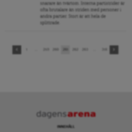
snarare än tvärtom. Interna partistrider är
ofta brutalare än striden med personer i
andra partier. Stort är att hela de
splittrade.
Sidnavigering
1
…
259
260
261
262
263
…
318
INNEHÅLL