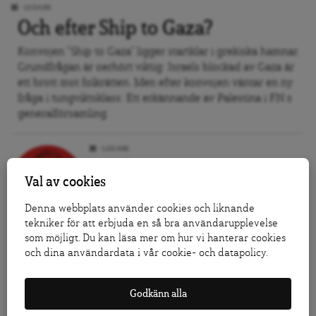
LEDARE
Och efter Ship to Gaza?
Konvojen ”Ship to Gaza” ligger startklar i grekiska hamnar.
Grundfrågan är oerhört viktig: Israels blockad av Gaza är
ett brott mot folkrätten. Men efter konvojen väntar en ny
fråga i tungviktsklass: Ett erkännande av Palestina i FN:s
generalförsamling.
LEDARE
Elefanten i rummet
Val av cookies
När EU:s ledare i förra veckan samlades
för toppmöte fanns en elefant i rummet.
Denna webbplats använder cookies och liknande
tekniker för att erbjuda en så bra användarupplevelse
Eurons kris har blivit ett hot mot Europa.
som möjligt. Du kan läsa mer om hur vi hanterar cookies
Men frustrationen i Europa kommer att
och dina användardata i vår cookie- och datapolicy.
fortsätta växa så länge det saknas en
union som klarar att omfördela och som
vågar utmana finansmarknadernas välde.
Godkänn alla