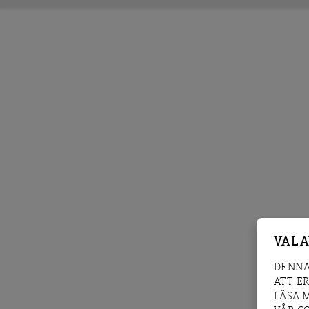
VAL 
DENNA
ATT E
LÄSA 