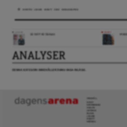
NYHETER
LEDARE
DEBATT
ESSÄ
ARENAGRUPPEN
LEDARE
NYHET
SÅ TRÖTT PÅ TÅGKAOS
HYRES
ANALYSER
DENNA KATEGORI INNEHÅLLER ÄNNU INGA INLÄGG.
INNEHÅLL
NYHET
GRANSKNING
ANALYS
INTERVJU
BLOGG
LEDARE
DEBATT
KRÖNIKA