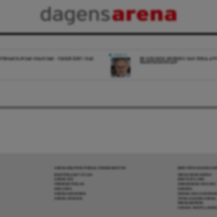
DEBATT
FÖRHANDLINGAR KRASCHAR – FJÄRDE ÅRET I RAD
EN RÖDGRÖN REGERING KAN BÖRJA AV
MARKNADSSKOLAN
ARENAGRUPPEN ÖVRIGA VERKSAMHETER
MER FRÅN DAGENS A
BOKFÖRLAGET ATLAS
OM DAGENS ARENA
ARENA IDÉ
KONTAKTA OSS
PREMISS FÖRLAG
ANNONSERA HOS OSS
SKOLINFO
DONERA
ARENAAKADEMIN
DENNA SIDA ANVÄNDE
ARENA OPINION
TIPSA DAGENS ARENA
PRENUMERERA
COOKIE-INSTÄLLNIN