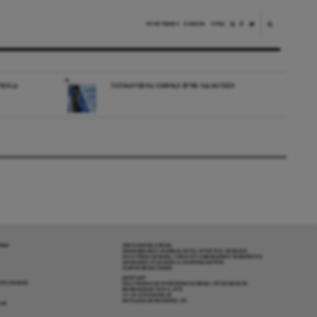
NYHETSBREV
DONERA
TIPSA
VECKLA
TIDÖPARTIERNA GREPPAR EFTER HALMSTRÅN
RENA
OM DAGENS ARENA
GRANSKANDE JOURNALISTIK, NYHETER, OPINION
OCH FÖRDJUPNING. FRÅN ETT OBEROENDE PERSPEKTIV.
ANSVARIG UTGIVARE & CHEFREDAKTÖR:
JESPER BENGTSSON
KONTAKT
R COOKIES
POLITIKENS OCH IDÉERNAS ARENA I STOCKHOLM
BARNHUSGATAN 4, 4TR
111 23 STOCKHOLM
INFO@DAGENSARENA.SE
GAR